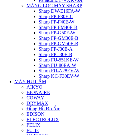
Panasonic F-VXK70A
MÀNG LỌC MÁY SHARP
Sharp DW-E16FA-W
Sharp FP-F30E-C
Sharp FP-F40E-W
Sharp FP-FM40E-B
Sharp FP-G50E-W
Sharp FP-GM30E-B
Sharp FP-GM50E-B
Sharp FP-J30E-A
Sharp FP-J30E-B
Sharp FU-551KE-W
Sharp FU-80EA-W
Sharp FU-A28EV-W
Sharp KC-F30EV-W
MÁY HÚT ẨM
AIKYO
BIONAIRE
COWAY
DRYMAX
Đồng Hồ Đo Ẩm
EDISON
ELECTROLUX
FELIX
FUJIE