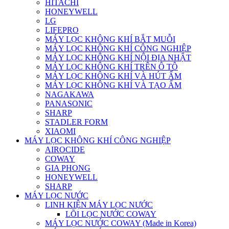
HITACHI
HONEYWELL
LG
LIFEPRO
MÁY LỌC KHÔNG KHÍ BẮT MUỖI
MÁY LỌC KHÔNG KHÍ CÔNG NGHIỆP
MÁY LỌC KHÔNG KHÍ NỘI ĐỊA NHẬT
MÁY LỌC KHÔNG KHÍ TRÊN Ô TÔ
MÁY LỌC KHÔNG KHÍ VÀ HÚT ẨM
MÁY LỌC KHÔNG KHÍ VÀ TẠO ẨM
NAGAKAWA
PANASONIC
SHARP
STADLER FORM
XIAOMI
MÁY LỌC KHÔNG KHÍ CÔNG NGHIỆP
AIROCIDE
COWAY
GIA PHONG
HONEYWELL
SHARP
MÁY LỌC NƯỚC
LINH KIỆN MÁY LỌC NƯỚC
LÕI LỌC NƯỚC COWAY
MÁY LỌC NƯỚC COWAY (Made in Korea)