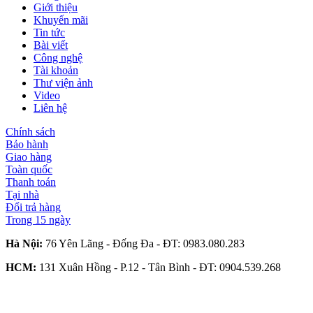
Giới thiệu
Khuyến mãi
Tin tức
Bài viết
Công nghệ
Tài khoản
Thư viện ảnh
Video
Liên hệ
Chính sách
Bảo hành
Giao hàng
Toàn quốc
Thanh toán
Tại nhà
Đổi trả hàng
Trong 15 ngày
Hà Nội:
76 Yên Lãng - Đống Đa - ĐT:
0983.080.283
HCM:
131 Xuân Hồng - P.12 - Tân Bình - ĐT:
0904.539.268