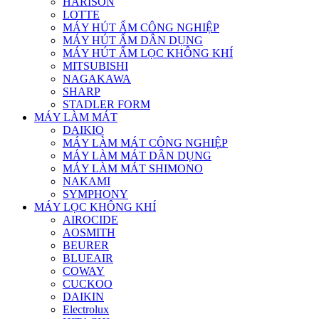
HARISON
LOTTE
MÁY HÚT ẨM CÔNG NGHIỆP
MÁY HÚT ẨM DÂN DỤNG
MÁY HÚT ẨM LỌC KHÔNG KHÍ
MITSUBISHI
NAGAKAWA
SHARP
STADLER FORM
MÁY LÀM MÁT
DAIKIO
MÁY LÀM MÁT CÔNG NGHIỆP
MÁY LÀM MÁT DÂN DỤNG
MÁY LÀM MÁT SHIMONO
NAKAMI
SYMPHONY
MÁY LỌC KHÔNG KHÍ
AIROCIDE
AOSMITH
BEURER
BLUEAIR
COWAY
CUCKOO
DAIKIN
Electrolux