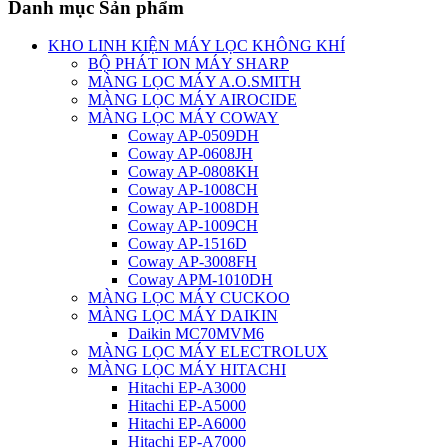
Danh mục Sản phẩm
KHO LINH KIỆN MÁY LỌC KHÔNG KHÍ
BỘ PHÁT ION MÁY SHARP
MÀNG LỌC MÁY A.O.SMITH
MÀNG LỌC MÁY AIROCIDE
MÀNG LỌC MÁY COWAY
Coway AP-0509DH
Coway AP-0608JH
Coway AP-0808KH
Coway AP-1008CH
Coway AP-1008DH
Coway AP-1009CH
Coway AP-1516D
Coway AP-3008FH
Coway APM-1010DH
MÀNG LỌC MÁY CUCKOO
MÀNG LỌC MÁY DAIKIN
Daikin MC70MVM6
MÀNG LỌC MÁY ELECTROLUX
MÀNG LỌC MÁY HITACHI
Hitachi EP-A3000
Hitachi EP-A5000
Hitachi EP-A6000
Hitachi EP-A7000