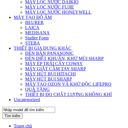
MÁY LỌC NƯỚC DAIKIO
MÁY LỌC NƯỚC FUJIE
MÁY LỌC NƯỚC HONEYWELL
MÁY TẠO ĐỘ ẨM
BEURER
LAICA
MEDISANA
Stadler Form
STEBA
THIẾT BỊ GIA DỤNG KHÁC
ĐÈN BÀN PANASONIC
ĐÈN DIỆT KHUẨN, KHỬ MÙI SHARP
MÁY ÉP TRÁI CÂY COWAY
MÁY GIẶT CẦM TAY SHARP
MÁY HÚT BỤI HITACHI
MÁY HÚT BỤI SHARP
MÁY TẠO OZON VÀ KHỬ ĐỘC LIFEPRO
QUÀ TẶNG
THIẾT BỊ ĐO CHẤT LƯỢNG KHÔNG KHÍ
Uncategorized
Tìm kiếm
Trang chủ