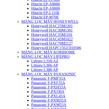
Hitachi EP-A8000
Hitachi EP-A9000
Hitachi EP-L110E
Hitachi EP-M70E
MÀNG LỌC MÁY HONEYWELL
Honeywell HAC25M1201
Honeywell HAC30M1301
Honeywell HAC35M1101
Honeywell HAC45M1022
Honeywell HAC70M2127
Honeywell HAPC15GC010506
MÀNG LỌC MÁY KORIHOME
MÀNG LỌC MÁY LIFEPRO
Lifepro L318-AZ
Lifepro L366-AP
Lifepro L388-AP
MÀNG LỌC MÁY PANASONIC
Panasonic F-PMF35A
Panasonic F-PXF35A
Panasonic F-PXH55A
Panasonic F-PXJ30A
Panasonic F-PXL45A
Panasonic F-PXM35A
Panasonic F-PXM55A