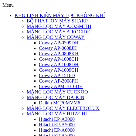
Menu
KHO LINH KIỆN MÁY LỌC KHÔNG KHÍ
BỘ PHÁT ION MÁY SHARP
MÀNG LỌC MÁY A.O.SMITH
MÀNG LỌC MÁY AIROCIDE
MÀNG LỌC MÁY COWAY
Coway AP-0509DH
Coway AP-0608JH
Coway AP-0808KH
Coway AP-1008CH
Coway AP-1008DH
Coway AP-1009CH
Coway AP-1516D
Coway AP-3008FH
Coway APM-1010DH
MÀNG LỌC MÁY CUCKOO
MÀNG LỌC MÁY DAIKIN
Daikin MC70MVM6
MÀNG LỌC MÁY ELECTROLUX
MÀNG LỌC MÁY HITACHI
Hitachi EP-A3000
Hitachi EP-A5000
Hitachi EP-A6000
Hitachi EP-A7000