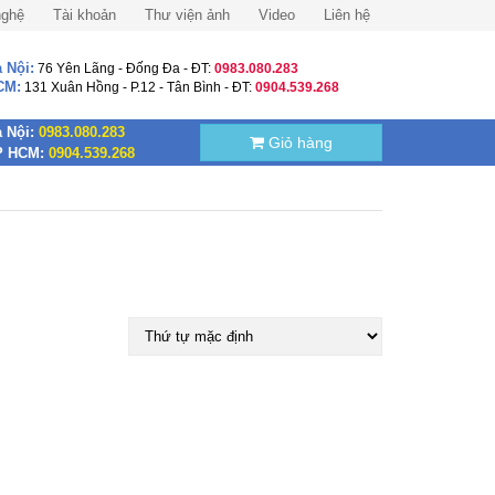
nghệ
Tài khoản
Thư viện ảnh
Video
Liên hệ
 Nội:
76 Yên Lãng - Đống Đa - ĐT:
0983.080.283
CM:
131 Xuân Hồng - P.12 - Tân Bình - ĐT:
0904.539.268
 Nội:
0983.080.283
Giỏ hàng
P HCM:
0904.539.268