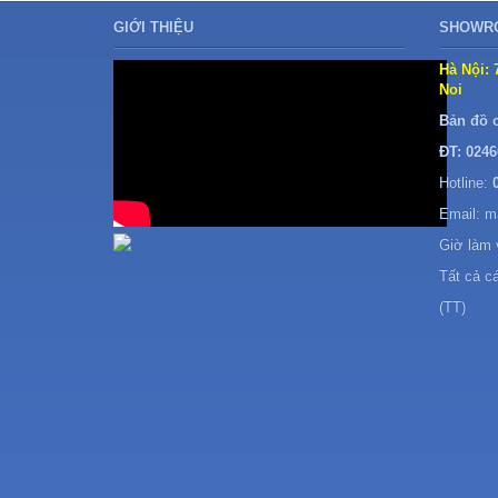
GIỚI THIỆU
SHOWRO
Hà Nội: 
Noi
Bản đồ 
ĐT: 0246
Hotline:
Email: 
Giờ làm 
Tất cả c
(TT)