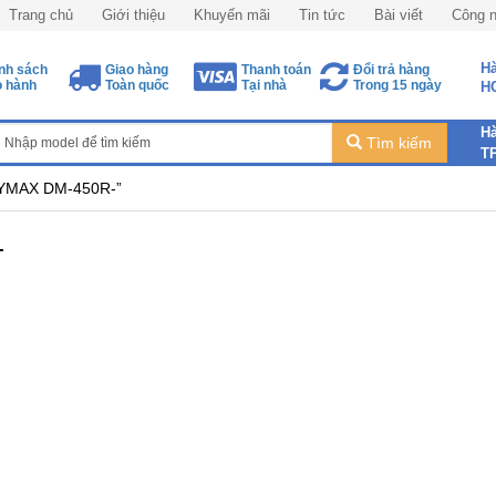
Trang chủ
Giới thiệu
Khuyến mãi
Tin tức
Bài viết
Công 
Hà
nh sách
Giao hàng
Thanh toán
Đổi trả hàng
 hành
Toàn quốc
Tại nhà
Trong 15 ngày
H
Hà
Tìm kiếm
T
RYMAX DM-450R-”
-