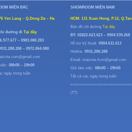
OM MIỀN BẮC
SHOWROOM MIỀN NAM
76 Yen Lang – Q.Dong Da – Ha
HCM: 131 Xuan Hong, P.12, Q.Tan
Bản đồ chỉ đường
Tại đây
chỉ đường đi
Tại đây
ĐT: 02822.623.623 – 0904.539.268
6.577.677 – 0983.080.283
Hỗ trợ kỹ thuật:
0904.611.613
0931.288.288 – 0972.864.080
Hotline:
0931.288.288
maizota.com@gmail.com
Email: maizota.hcm@gmail.com
việc:
08h00 – 19h00
Giờ làm việc:
08h00 – 19h00
ác ngày trong tuần
Tất cả các ngày trong tuần
==========================
(TT)