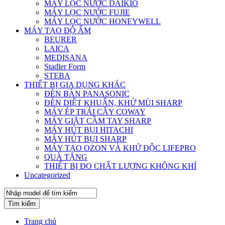
MÁY LỌC NƯỚC DAIKIO
MÁY LỌC NƯỚC FUJIE
MÁY LỌC NƯỚC HONEYWELL
MÁY TẠO ĐỘ ẨM
BEURER
LAICA
MEDISANA
Stadler Form
STEBA
THIẾT BỊ GIA DỤNG KHÁC
ĐÈN BÀN PANASONIC
ĐÈN DIỆT KHUẨN, KHỬ MÙI SHARP
MÁY ÉP TRÁI CÂY COWAY
MÁY GIẶT CẦM TAY SHARP
MÁY HÚT BỤI HITACHI
MÁY HÚT BỤI SHARP
MÁY TẠO OZON VÀ KHỬ ĐỘC LIFEPRO
QUÀ TẶNG
THIẾT BỊ ĐO CHẤT LƯỢNG KHÔNG KHÍ
Uncategorized
Tìm kiếm
Trang chủ