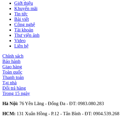
Giới thiệu
Khuyến mãi
Tin tức
Bài viết
Công nghệ
Tài khoản
Thư viện ảnh
Video
Liên hệ
Chính sách
Bảo hành
Giao hàng
Toàn quốc
Thanh toán
Tại nhà
Đổi trả hàng
Trong 15 ngày
Hà Nội:
76 Yên Lãng - Đống Đa - ĐT:
0983.080.283
HCM:
131 Xuân Hồng - P.12 - Tân Bình - ĐT:
0904.539.268