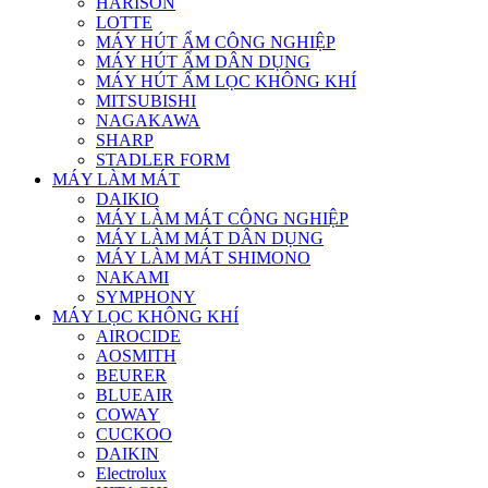
HARISON
LOTTE
MÁY HÚT ẨM CÔNG NGHIỆP
MÁY HÚT ẨM DÂN DỤNG
MÁY HÚT ẨM LỌC KHÔNG KHÍ
MITSUBISHI
NAGAKAWA
SHARP
STADLER FORM
MÁY LÀM MÁT
DAIKIO
MÁY LÀM MÁT CÔNG NGHIỆP
MÁY LÀM MÁT DÂN DỤNG
MÁY LÀM MÁT SHIMONO
NAKAMI
SYMPHONY
MÁY LỌC KHÔNG KHÍ
AIROCIDE
AOSMITH
BEURER
BLUEAIR
COWAY
CUCKOO
DAIKIN
Electrolux