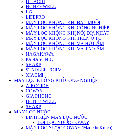
HITACHI
HONEYWELL
LG
LIFEPRO
MÁY LỌC KHÔNG KHÍ BẮT MUỖI
MÁY LỌC KHÔNG KHÍ CÔNG NGHIỆP
MÁY LỌC KHÔNG KHÍ NỘI ĐỊA NHẬT
MÁY LỌC KHÔNG KHÍ TRÊN Ô TÔ
MÁY LỌC KHÔNG KHÍ VÀ HÚT ẨM
MÁY LỌC KHÔNG KHÍ VÀ TẠO ẨM
NAGAKAWA
PANASONIC
SHARP
STADLER FORM
XIAOMI
MÁY LỌC KHÔNG KHÍ CÔNG NGHIỆP
AIROCIDE
COWAY
GIA PHONG
HONEYWELL
SHARP
MÁY LỌC NƯỚC
LINH KIỆN MÁY LỌC NƯỚC
LÕI LỌC NƯỚC COWAY
MÁY LỌC NƯỚC COWAY (Made in Korea)