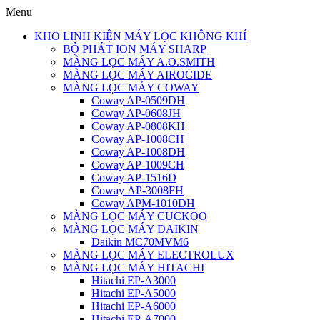
Menu
KHO LINH KIỆN MÁY LỌC KHÔNG KHÍ
BỘ PHÁT ION MÁY SHARP
MÀNG LỌC MÁY A.O.SMITH
MÀNG LỌC MÁY AIROCIDE
MÀNG LỌC MÁY COWAY
Coway AP-0509DH
Coway AP-0608JH
Coway AP-0808KH
Coway AP-1008CH
Coway AP-1008DH
Coway AP-1009CH
Coway AP-1516D
Coway AP-3008FH
Coway APM-1010DH
MÀNG LỌC MÁY CUCKOO
MÀNG LỌC MÁY DAIKIN
Daikin MC70MVM6
MÀNG LỌC MÁY ELECTROLUX
MÀNG LỌC MÁY HITACHI
Hitachi EP-A3000
Hitachi EP-A5000
Hitachi EP-A6000
Hitachi EP-A7000