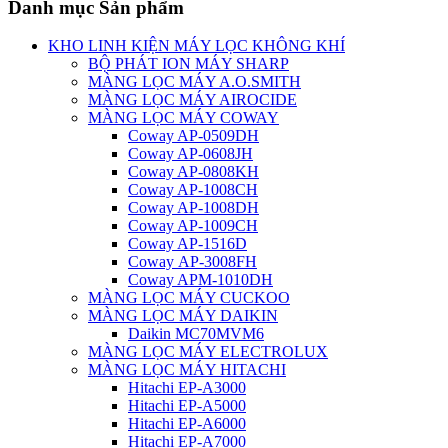
Danh mục Sản phẩm
KHO LINH KIỆN MÁY LỌC KHÔNG KHÍ
BỘ PHÁT ION MÁY SHARP
MÀNG LỌC MÁY A.O.SMITH
MÀNG LỌC MÁY AIROCIDE
MÀNG LỌC MÁY COWAY
Coway AP-0509DH
Coway AP-0608JH
Coway AP-0808KH
Coway AP-1008CH
Coway AP-1008DH
Coway AP-1009CH
Coway AP-1516D
Coway AP-3008FH
Coway APM-1010DH
MÀNG LỌC MÁY CUCKOO
MÀNG LỌC MÁY DAIKIN
Daikin MC70MVM6
MÀNG LỌC MÁY ELECTROLUX
MÀNG LỌC MÁY HITACHI
Hitachi EP-A3000
Hitachi EP-A5000
Hitachi EP-A6000
Hitachi EP-A7000