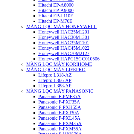
Hitachi EP-A8000
Hitachi EP-A9000
Hitachi EP-L110E
Hitachi EP-M70E
MÀNG LỌC MÁY HONEYWELL
Honeywell HAC25M1201
Honeywell HAC30M1301
Honeywell HAC35M1101
Honeywell HAC45M1022
Honeywell HAC70M2127
Honeywell HAPC15GC010506
MÀNG LỌC MÁY KORIHOME
MÀNG LỌC MÁY LIFEPRO
Lifepro L318-AZ
Lifepro L366-AP
Lifepro L388-AP
MÀNG LỌC MÁY PANASONIC
Panasonic F-PMF35A
Panasonic F-PXF35A
Panasonic F-PXH55A
Panasonic F-PXJ30A
Panasonic F-PXL45A
Panasonic F-PXM35A
Panasonic F-PXM55A