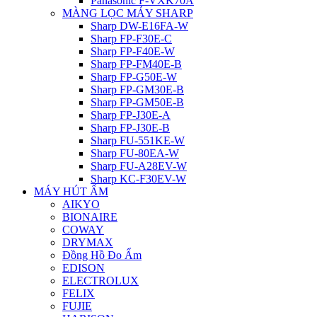
Panasonic F-VXK70A
MÀNG LỌC MÁY SHARP
Sharp DW-E16FA-W
Sharp FP-F30E-C
Sharp FP-F40E-W
Sharp FP-FM40E-B
Sharp FP-G50E-W
Sharp FP-GM30E-B
Sharp FP-GM50E-B
Sharp FP-J30E-A
Sharp FP-J30E-B
Sharp FU-551KE-W
Sharp FU-80EA-W
Sharp FU-A28EV-W
Sharp KC-F30EV-W
MÁY HÚT ẨM
AIKYO
BIONAIRE
COWAY
DRYMAX
Đồng Hồ Đo Ẩm
EDISON
ELECTROLUX
FELIX
FUJIE