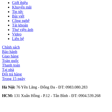
Giới thiệu
Khuyến mãi
Tin tức
Bài viết
Công nghệ
Tài khoản
Thư viện ảnh
Video
Liên hệ
Chính sách
Bảo hành
Giao hàng
Toàn quốc
Thanh toán
Tại nhà
Đổi trả hàng
Trong 15 ngày
Hà Nội:
76 Yên Lãng - Đống Đa - ĐT:
0983.080.283
HCM:
131 Xuân Hồng - P.12 - Tân Bình - ĐT:
0904.539.268