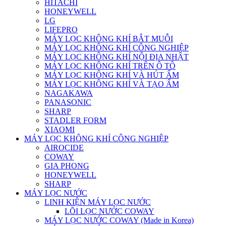
HITACHI
HONEYWELL
LG
LIFEPRO
MÁY LỌC KHÔNG KHÍ BẮT MUỖI
MÁY LỌC KHÔNG KHÍ CÔNG NGHIỆP
MÁY LỌC KHÔNG KHÍ NỘI ĐỊA NHẬT
MÁY LỌC KHÔNG KHÍ TRÊN Ô TÔ
MÁY LỌC KHÔNG KHÍ VÀ HÚT ẨM
MÁY LỌC KHÔNG KHÍ VÀ TẠO ẨM
NAGAKAWA
PANASONIC
SHARP
STADLER FORM
XIAOMI
MÁY LỌC KHÔNG KHÍ CÔNG NGHIỆP
AIROCIDE
COWAY
GIA PHONG
HONEYWELL
SHARP
MÁY LỌC NƯỚC
LINH KIỆN MÁY LỌC NƯỚC
LÕI LỌC NƯỚC COWAY
MÁY LỌC NƯỚC COWAY (Made in Korea)