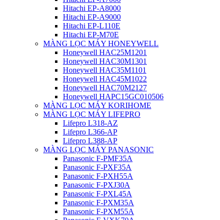
Hitachi EP-A8000
Hitachi EP-A9000
Hitachi EP-L110E
Hitachi EP-M70E
MÀNG LỌC MÁY HONEYWELL
Honeywell HAC25M1201
Honeywell HAC30M1301
Honeywell HAC35M1101
Honeywell HAC45M1022
Honeywell HAC70M2127
Honeywell HAPC15GC010506
MÀNG LỌC MÁY KORIHOME
MÀNG LỌC MÁY LIFEPRO
Lifepro L318-AZ
Lifepro L366-AP
Lifepro L388-AP
MÀNG LỌC MÁY PANASONIC
Panasonic F-PMF35A
Panasonic F-PXF35A
Panasonic F-PXH55A
Panasonic F-PXJ30A
Panasonic F-PXL45A
Panasonic F-PXM35A
Panasonic F-PXM55A