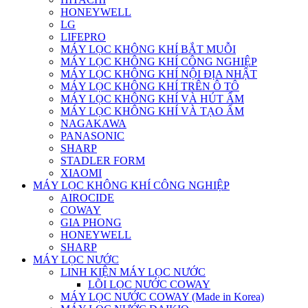
HONEYWELL
LG
LIFEPRO
MÁY LỌC KHÔNG KHÍ BẮT MUỖI
MÁY LỌC KHÔNG KHÍ CÔNG NGHIỆP
MÁY LỌC KHÔNG KHÍ NỘI ĐỊA NHẬT
MÁY LỌC KHÔNG KHÍ TRÊN Ô TÔ
MÁY LỌC KHÔNG KHÍ VÀ HÚT ẨM
MÁY LỌC KHÔNG KHÍ VÀ TẠO ẨM
NAGAKAWA
PANASONIC
SHARP
STADLER FORM
XIAOMI
MÁY LỌC KHÔNG KHÍ CÔNG NGHIỆP
AIROCIDE
COWAY
GIA PHONG
HONEYWELL
SHARP
MÁY LỌC NƯỚC
LINH KIỆN MÁY LỌC NƯỚC
LÕI LỌC NƯỚC COWAY
MÁY LỌC NƯỚC COWAY (Made in Korea)