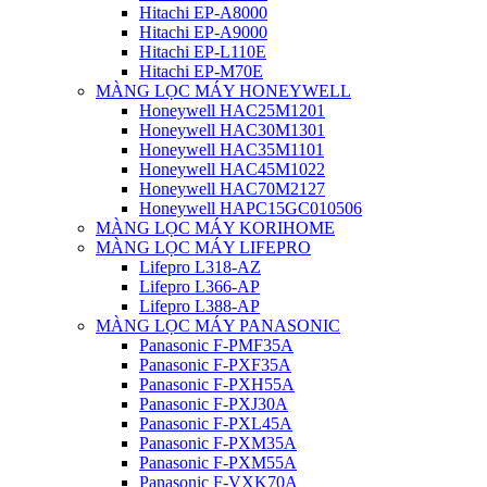
Hitachi EP-A8000
Hitachi EP-A9000
Hitachi EP-L110E
Hitachi EP-M70E
MÀNG LỌC MÁY HONEYWELL
Honeywell HAC25M1201
Honeywell HAC30M1301
Honeywell HAC35M1101
Honeywell HAC45M1022
Honeywell HAC70M2127
Honeywell HAPC15GC010506
MÀNG LỌC MÁY KORIHOME
MÀNG LỌC MÁY LIFEPRO
Lifepro L318-AZ
Lifepro L366-AP
Lifepro L388-AP
MÀNG LỌC MÁY PANASONIC
Panasonic F-PMF35A
Panasonic F-PXF35A
Panasonic F-PXH55A
Panasonic F-PXJ30A
Panasonic F-PXL45A
Panasonic F-PXM35A
Panasonic F-PXM55A
Panasonic F-VXK70A