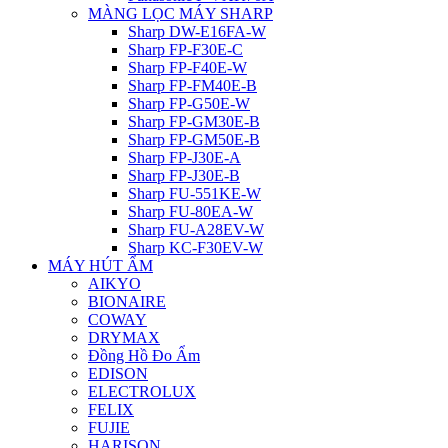
MÀNG LỌC MÁY SHARP
Sharp DW-E16FA-W
Sharp FP-F30E-C
Sharp FP-F40E-W
Sharp FP-FM40E-B
Sharp FP-G50E-W
Sharp FP-GM30E-B
Sharp FP-GM50E-B
Sharp FP-J30E-A
Sharp FP-J30E-B
Sharp FU-551KE-W
Sharp FU-80EA-W
Sharp FU-A28EV-W
Sharp KC-F30EV-W
MÁY HÚT ẨM
AIKYO
BIONAIRE
COWAY
DRYMAX
Đồng Hồ Đo Ẩm
EDISON
ELECTROLUX
FELIX
FUJIE
HARISON