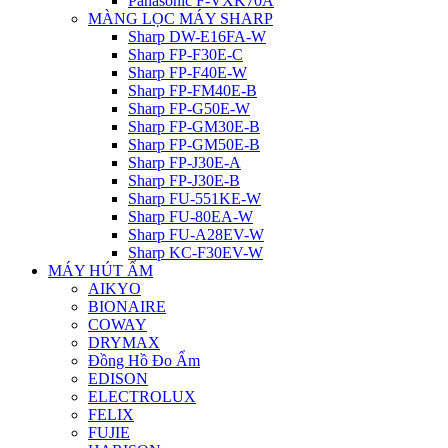
Panasonic F-VXK70A
MÀNG LỌC MÁY SHARP
Sharp DW-E16FA-W
Sharp FP-F30E-C
Sharp FP-F40E-W
Sharp FP-FM40E-B
Sharp FP-G50E-W
Sharp FP-GM30E-B
Sharp FP-GM50E-B
Sharp FP-J30E-A
Sharp FP-J30E-B
Sharp FU-551KE-W
Sharp FU-80EA-W
Sharp FU-A28EV-W
Sharp KC-F30EV-W
MÁY HÚT ẨM
AIKYO
BIONAIRE
COWAY
DRYMAX
Đồng Hồ Đo Ẩm
EDISON
ELECTROLUX
FELIX
FUJIE