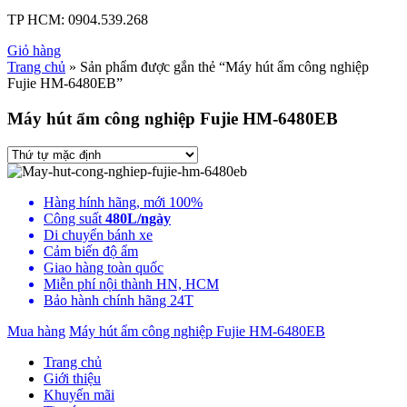
TP HCM:
0904.539.268
Giỏ hàng
Trang chủ
» Sản phẩm được gắn thẻ “Máy hút ẩm công nghiệp
Fujie HM-6480EB”
Máy hút ẩm công nghiệp Fujie HM-6480EB
Hàng hính hãng, mới 100%
Công suất
480L/ngày
Di chuyển bánh xe
Cảm biến độ ẩm
Giao hàng toàn quốc
Miễn phí nội thành HN, HCM
Bảo hành chính hãng 24T
Mua hàng
Máy hút ẩm công nghiệp Fujie HM-6480EB
Trang chủ
Giới thiệu
Khuyến mãi