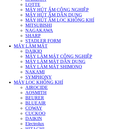
LOTTE
MÁY HÚT ẨM CÔNG NGHIỆP
MÁY HÚT ẨM DÂN DỤNG
MÁY HÚT ẨM LỌC KHÔNG KHÍ
MITSUBISHI
NAGAKAWA
SHARP
STADLER FORM
MÁY LÀM MÁT
DAIKIO
MÁY LÀM MÁT CÔNG NGHIỆP
MÁY LÀM MÁT DÂN DỤNG
MÁY LÀM MÁT SHIMONO
NAKAMI
SYMPHONY
MÁY LỌC KHÔNG KHÍ
AIROCIDE
AOSMITH
BEURER
BLUEAIR
COWAY
CUCKOO
DAIKIN
Electrolux
HITACHI