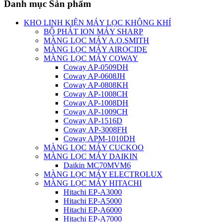
Danh mục Sản phẩm
KHO LINH KIỆN MÁY LỌC KHÔNG KHÍ
BỘ PHÁT ION MÁY SHARP
MÀNG LỌC MÁY A.O.SMITH
MÀNG LỌC MÁY AIROCIDE
MÀNG LỌC MÁY COWAY
Coway AP-0509DH
Coway AP-0608JH
Coway AP-0808KH
Coway AP-1008CH
Coway AP-1008DH
Coway AP-1009CH
Coway AP-1516D
Coway AP-3008FH
Coway APM-1010DH
MÀNG LỌC MÁY CUCKOO
MÀNG LỌC MÁY DAIKIN
Daikin MC70MVM6
MÀNG LỌC MÁY ELECTROLUX
MÀNG LỌC MÁY HITACHI
Hitachi EP-A3000
Hitachi EP-A5000
Hitachi EP-A6000
Hitachi EP-A7000