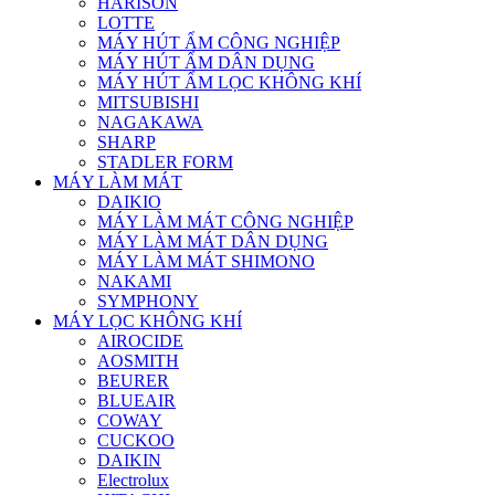
HARISON
LOTTE
MÁY HÚT ẨM CÔNG NGHIỆP
MÁY HÚT ẨM DÂN DỤNG
MÁY HÚT ẨM LỌC KHÔNG KHÍ
MITSUBISHI
NAGAKAWA
SHARP
STADLER FORM
MÁY LÀM MÁT
DAIKIO
MÁY LÀM MÁT CÔNG NGHIỆP
MÁY LÀM MÁT DÂN DỤNG
MÁY LÀM MÁT SHIMONO
NAKAMI
SYMPHONY
MÁY LỌC KHÔNG KHÍ
AIROCIDE
AOSMITH
BEURER
BLUEAIR
COWAY
CUCKOO
DAIKIN
Electrolux