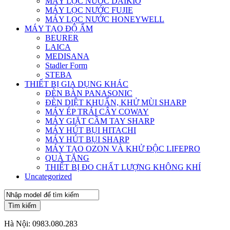
MÁY LỌC NƯỚC DAIKIO
MÁY LỌC NƯỚC FUJIE
MÁY LỌC NƯỚC HONEYWELL
MÁY TẠO ĐỘ ẨM
BEURER
LAICA
MEDISANA
Stadler Form
STEBA
THIẾT BỊ GIA DỤNG KHÁC
ĐÈN BÀN PANASONIC
ĐÈN DIỆT KHUẨN, KHỬ MÙI SHARP
MÁY ÉP TRÁI CÂY COWAY
MÁY GIẶT CẦM TAY SHARP
MÁY HÚT BỤI HITACHI
MÁY HÚT BỤI SHARP
MÁY TẠO OZON VÀ KHỬ ĐỘC LIFEPRO
QUÀ TẶNG
THIẾT BỊ ĐO CHẤT LƯỢNG KHÔNG KHÍ
Uncategorized
Tìm kiếm
Hà Nội:
0983.080.283