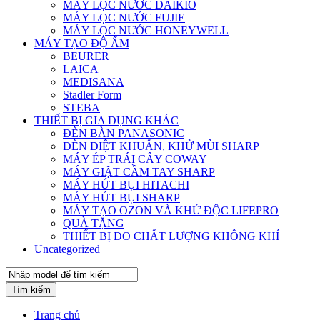
MÁY LỌC NƯỚC DAIKIO
MÁY LỌC NƯỚC FUJIE
MÁY LỌC NƯỚC HONEYWELL
MÁY TẠO ĐỘ ẨM
BEURER
LAICA
MEDISANA
Stadler Form
STEBA
THIẾT BỊ GIA DỤNG KHÁC
ĐÈN BÀN PANASONIC
ĐÈN DIỆT KHUẨN, KHỬ MÙI SHARP
MÁY ÉP TRÁI CÂY COWAY
MÁY GIẶT CẦM TAY SHARP
MÁY HÚT BỤI HITACHI
MÁY HÚT BỤI SHARP
MÁY TẠO OZON VÀ KHỬ ĐỘC LIFEPRO
QUÀ TẶNG
THIẾT BỊ ĐO CHẤT LƯỢNG KHÔNG KHÍ
Uncategorized
Tìm kiếm
Trang chủ