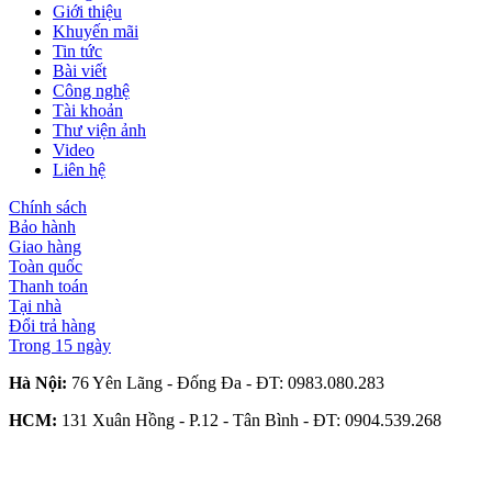
Giới thiệu
Khuyến mãi
Tin tức
Bài viết
Công nghệ
Tài khoản
Thư viện ảnh
Video
Liên hệ
Chính sách
Bảo hành
Giao hàng
Toàn quốc
Thanh toán
Tại nhà
Đổi trả hàng
Trong 15 ngày
Hà Nội:
76 Yên Lãng - Đống Đa - ĐT:
0983.080.283
HCM:
131 Xuân Hồng - P.12 - Tân Bình - ĐT:
0904.539.268