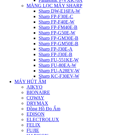
Panasonic F-VXK70A
MÀNG LỌC MÁY SHARP
Sharp DW-E16FA-W
Sharp FP-F30E-C
Sharp FP-F40E-W
Sharp FP-FM40E-B
Sharp FP-G50E-W
Sharp FP-GM30E-B
Sharp FP-GM50E-B
Sharp FP-J30E-A
Sharp FP-J30E-B
Sharp FU-551KE-W
Sharp FU-80EA-W
Sharp FU-A28EV-W
Sharp KC-F30EV-W
MÁY HÚT ẨM
AIKYO
BIONAIRE
COWAY
DRYMAX
Đồng Hồ Đo Ẩm
EDISON
ELECTROLUX
FELIX
FUJIE