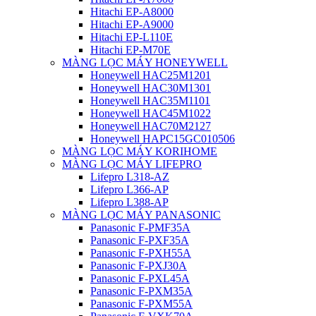
Hitachi EP-A8000
Hitachi EP-A9000
Hitachi EP-L110E
Hitachi EP-M70E
MÀNG LỌC MÁY HONEYWELL
Honeywell HAC25M1201
Honeywell HAC30M1301
Honeywell HAC35M1101
Honeywell HAC45M1022
Honeywell HAC70M2127
Honeywell HAPC15GC010506
MÀNG LỌC MÁY KORIHOME
MÀNG LỌC MÁY LIFEPRO
Lifepro L318-AZ
Lifepro L366-AP
Lifepro L388-AP
MÀNG LỌC MÁY PANASONIC
Panasonic F-PMF35A
Panasonic F-PXF35A
Panasonic F-PXH55A
Panasonic F-PXJ30A
Panasonic F-PXL45A
Panasonic F-PXM35A
Panasonic F-PXM55A