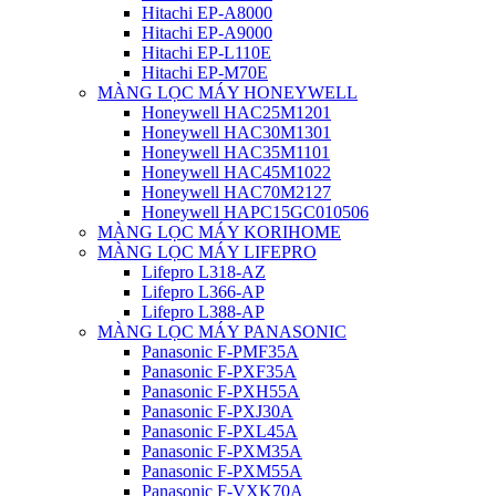
Hitachi EP-A8000
Hitachi EP-A9000
Hitachi EP-L110E
Hitachi EP-M70E
MÀNG LỌC MÁY HONEYWELL
Honeywell HAC25M1201
Honeywell HAC30M1301
Honeywell HAC35M1101
Honeywell HAC45M1022
Honeywell HAC70M2127
Honeywell HAPC15GC010506
MÀNG LỌC MÁY KORIHOME
MÀNG LỌC MÁY LIFEPRO
Lifepro L318-AZ
Lifepro L366-AP
Lifepro L388-AP
MÀNG LỌC MÁY PANASONIC
Panasonic F-PMF35A
Panasonic F-PXF35A
Panasonic F-PXH55A
Panasonic F-PXJ30A
Panasonic F-PXL45A
Panasonic F-PXM35A
Panasonic F-PXM55A
Panasonic F-VXK70A