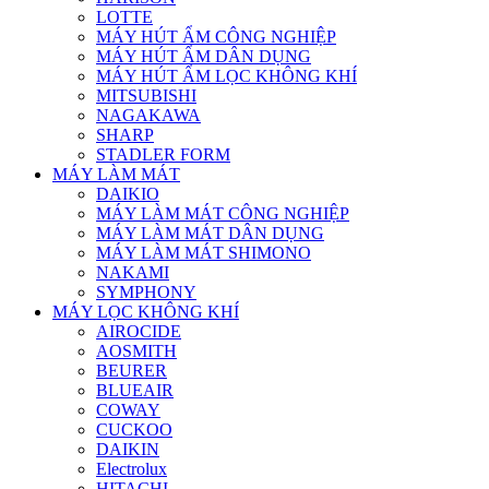
LOTTE
MÁY HÚT ẨM CÔNG NGHIỆP
MÁY HÚT ẨM DÂN DỤNG
MÁY HÚT ẨM LỌC KHÔNG KHÍ
MITSUBISHI
NAGAKAWA
SHARP
STADLER FORM
MÁY LÀM MÁT
DAIKIO
MÁY LÀM MÁT CÔNG NGHIỆP
MÁY LÀM MÁT DÂN DỤNG
MÁY LÀM MÁT SHIMONO
NAKAMI
SYMPHONY
MÁY LỌC KHÔNG KHÍ
AIROCIDE
AOSMITH
BEURER
BLUEAIR
COWAY
CUCKOO
DAIKIN
Electrolux
HITACHI