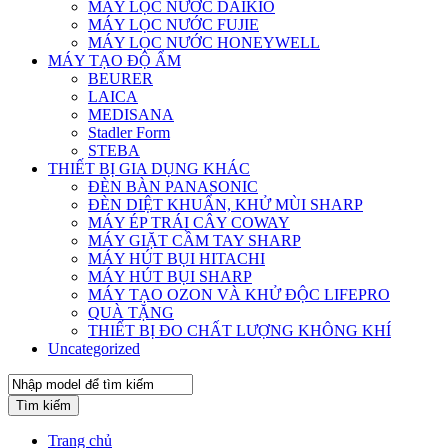
MÁY LỌC NƯỚC DAIKIO
MÁY LỌC NƯỚC FUJIE
MÁY LỌC NƯỚC HONEYWELL
MÁY TẠO ĐỘ ẨM
BEURER
LAICA
MEDISANA
Stadler Form
STEBA
THIẾT BỊ GIA DỤNG KHÁC
ĐÈN BÀN PANASONIC
ĐÈN DIỆT KHUẨN, KHỬ MÙI SHARP
MÁY ÉP TRÁI CÂY COWAY
MÁY GIẶT CẦM TAY SHARP
MÁY HÚT BỤI HITACHI
MÁY HÚT BỤI SHARP
MÁY TẠO OZON VÀ KHỬ ĐỘC LIFEPRO
QUÀ TẶNG
THIẾT BỊ ĐO CHẤT LƯỢNG KHÔNG KHÍ
Uncategorized
Tìm kiếm
Trang chủ