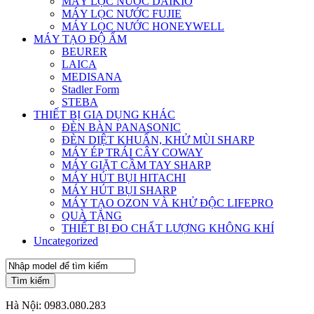
MÁY LỌC NƯỚC DAIKIO
MÁY LỌC NƯỚC FUJIE
MÁY LỌC NƯỚC HONEYWELL
MÁY TẠO ĐỘ ẨM
BEURER
LAICA
MEDISANA
Stadler Form
STEBA
THIẾT BỊ GIA DỤNG KHÁC
ĐÈN BÀN PANASONIC
ĐÈN DIỆT KHUẨN, KHỬ MÙI SHARP
MÁY ÉP TRÁI CÂY COWAY
MÁY GIẶT CẦM TAY SHARP
MÁY HÚT BỤI HITACHI
MÁY HÚT BỤI SHARP
MÁY TẠO OZON VÀ KHỬ ĐỘC LIFEPRO
QUÀ TẶNG
THIẾT BỊ ĐO CHẤT LƯỢNG KHÔNG KHÍ
Uncategorized
Tìm kiếm
Hà Nội:
0983.080.283