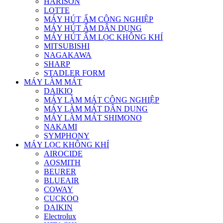
HARISON
LOTTE
MÁY HÚT ẨM CÔNG NGHIỆP
MÁY HÚT ẨM DÂN DỤNG
MÁY HÚT ẨM LỌC KHÔNG KHÍ
MITSUBISHI
NAGAKAWA
SHARP
STADLER FORM
MÁY LÀM MÁT
DAIKIO
MÁY LÀM MÁT CÔNG NGHIỆP
MÁY LÀM MÁT DÂN DỤNG
MÁY LÀM MÁT SHIMONO
NAKAMI
SYMPHONY
MÁY LỌC KHÔNG KHÍ
AIROCIDE
AOSMITH
BEURER
BLUEAIR
COWAY
CUCKOO
DAIKIN
Electrolux