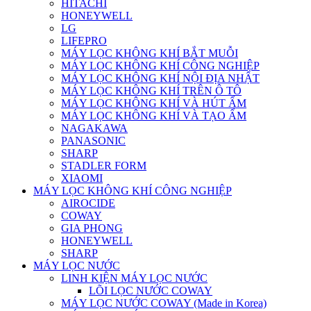
HITACHI
HONEYWELL
LG
LIFEPRO
MÁY LỌC KHÔNG KHÍ BẮT MUỖI
MÁY LỌC KHÔNG KHÍ CÔNG NGHIỆP
MÁY LỌC KHÔNG KHÍ NỘI ĐỊA NHẬT
MÁY LỌC KHÔNG KHÍ TRÊN Ô TÔ
MÁY LỌC KHÔNG KHÍ VÀ HÚT ẨM
MÁY LỌC KHÔNG KHÍ VÀ TẠO ẨM
NAGAKAWA
PANASONIC
SHARP
STADLER FORM
XIAOMI
MÁY LỌC KHÔNG KHÍ CÔNG NGHIỆP
AIROCIDE
COWAY
GIA PHONG
HONEYWELL
SHARP
MÁY LỌC NƯỚC
LINH KIỆN MÁY LỌC NƯỚC
LÕI LỌC NƯỚC COWAY
MÁY LỌC NƯỚC COWAY (Made in Korea)