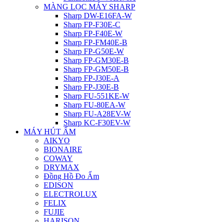
MÀNG LỌC MÁY SHARP
Sharp DW-E16FA-W
Sharp FP-F30E-C
Sharp FP-F40E-W
Sharp FP-FM40E-B
Sharp FP-G50E-W
Sharp FP-GM30E-B
Sharp FP-GM50E-B
Sharp FP-J30E-A
Sharp FP-J30E-B
Sharp FU-551KE-W
Sharp FU-80EA-W
Sharp FU-A28EV-W
Sharp KC-F30EV-W
MÁY HÚT ẨM
AIKYO
BIONAIRE
COWAY
DRYMAX
Đồng Hồ Đo Ẩm
EDISON
ELECTROLUX
FELIX
FUJIE
HARISON