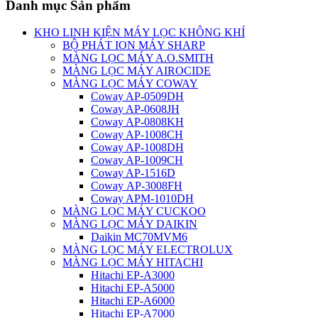
Danh mục Sản phẩm
KHO LINH KIỆN MÁY LỌC KHÔNG KHÍ
BỘ PHÁT ION MÁY SHARP
MÀNG LỌC MÁY A.O.SMITH
MÀNG LỌC MÁY AIROCIDE
MÀNG LỌC MÁY COWAY
Coway AP-0509DH
Coway AP-0608JH
Coway AP-0808KH
Coway AP-1008CH
Coway AP-1008DH
Coway AP-1009CH
Coway AP-1516D
Coway AP-3008FH
Coway APM-1010DH
MÀNG LỌC MÁY CUCKOO
MÀNG LỌC MÁY DAIKIN
Daikin MC70MVM6
MÀNG LỌC MÁY ELECTROLUX
MÀNG LỌC MÁY HITACHI
Hitachi EP-A3000
Hitachi EP-A5000
Hitachi EP-A6000
Hitachi EP-A7000