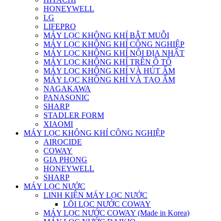
HONEYWELL
LG
LIFEPRO
MÁY LỌC KHÔNG KHÍ BẮT MUỖI
MÁY LỌC KHÔNG KHÍ CÔNG NGHIỆP
MÁY LỌC KHÔNG KHÍ NỘI ĐỊA NHẬT
MÁY LỌC KHÔNG KHÍ TRÊN Ô TÔ
MÁY LỌC KHÔNG KHÍ VÀ HÚT ẨM
MÁY LỌC KHÔNG KHÍ VÀ TẠO ẨM
NAGAKAWA
PANASONIC
SHARP
STADLER FORM
XIAOMI
MÁY LỌC KHÔNG KHÍ CÔNG NGHIỆP
AIROCIDE
COWAY
GIA PHONG
HONEYWELL
SHARP
MÁY LỌC NƯỚC
LINH KIỆN MÁY LỌC NƯỚC
LÕI LỌC NƯỚC COWAY
MÁY LỌC NƯỚC COWAY (Made in Korea)