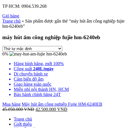
TP HCM:
0904.539.268
Giỏ hàng
Trang chủ
» Sản phẩm được gắn thẻ “máy hút ẩm công nghiệp fujie
hm-6240eb”
máy hút ẩm công nghiệp fujie hm-6240eb
6%
Hàng hính hãng, mới 100%
Công suất
240L/ngày
Di chuyển bánh xe
Cảm biến độ ẩm
Giao hàng toàn quốc
Miễn phí nội thành HN, HCM
Bảo hành chính hãng 24T
Mua hàng
Máy hút ẩm công nghiệp Fujie HM-6240EB
45.050.000
VNĐ
42.500.000
VNĐ
Trang chủ
Giới thiệu