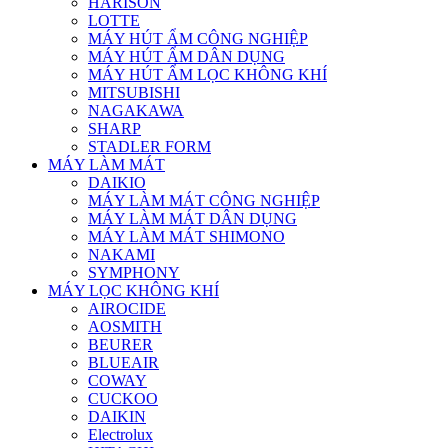
HARISON
LOTTE
MÁY HÚT ẨM CÔNG NGHIỆP
MÁY HÚT ẨM DÂN DỤNG
MÁY HÚT ẨM LỌC KHÔNG KHÍ
MITSUBISHI
NAGAKAWA
SHARP
STADLER FORM
MÁY LÀM MÁT
DAIKIO
MÁY LÀM MÁT CÔNG NGHIỆP
MÁY LÀM MÁT DÂN DỤNG
MÁY LÀM MÁT SHIMONO
NAKAMI
SYMPHONY
MÁY LỌC KHÔNG KHÍ
AIROCIDE
AOSMITH
BEURER
BLUEAIR
COWAY
CUCKOO
DAIKIN
Electrolux