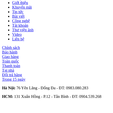
Giới thiệu
Khuyến mãi
Tin tức
Bài viết
Công nghệ
Tài khoản
Thư viện ảnh
Video
Liên hệ
Chính sách
Bảo hành
Giao hàng
Toàn quốc
Thanh toán
Tại nhà
Đổi trả hàng
Trong 15 ngày
Hà Nội:
76 Yên Lãng - Đống Đa - ĐT:
0983.080.283
HCM:
131 Xuân Hồng - P.12 - Tân Bình - ĐT:
0904.539.268