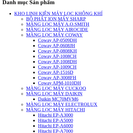
Danh mục Sản phẩm
KHO LINH KIỆN MÁY LỌC KHÔNG KHÍ
BỘ PHÁT ION MÁY SHARP
MÀNG LỌC MÁY A.O.SMITH
MÀNG LỌC MÁY AIROCIDE
MÀNG LỌC MÁY COWAY
Coway AP-0509DH
Coway AP-0608JH
Coway AP-0808KH
Coway AP-1008CH
Coway AP-1008DH
Coway AP-1009CH
Coway AP-1516D
Coway AP-3008FH
Coway APM-1010DH
MÀNG LỌC MÁY CUCKOO
MÀNG LỌC MÁY DAIKIN
Daikin MC70MVM6
MÀNG LỌC MÁY ELECTROLUX
MÀNG LỌC MÁY HITACHI
Hitachi EP-A3000
Hitachi EP-A5000
Hitachi EP-A6000
Hitachi EP-A7000