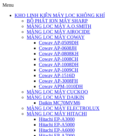
Menu
KHO LINH KIỆN MÁY LỌC KHÔNG KHÍ
BỘ PHÁT ION MÁY SHARP
MÀNG LỌC MÁY A.O.SMITH
MÀNG LỌC MÁY AIROCIDE
MÀNG LỌC MÁY COWAY
Coway AP-0509DH
Coway AP-0608JH
Coway AP-0808KH
Coway AP-1008CH
Coway AP-1008DH
Coway AP-1009CH
Coway AP-1516D
Coway AP-3008FH
Coway APM-1010DH
MÀNG LỌC MÁY CUCKOO
MÀNG LỌC MÁY DAIKIN
Daikin MC70MVM6
MÀNG LỌC MÁY ELECTROLUX
MÀNG LỌC MÁY HITACHI
Hitachi EP-A3000
Hitachi EP-A5000
Hitachi EP-A6000
Hitachi EP-A7000