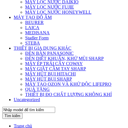
MÁY LỌC NƯỚC DAIKIO
MÁY LỌC NƯỚC FUJIE
MÁY LỌC NƯỚC HONEYWELL
MÁY TẠO ĐỘ ẨM
BEURER
LAICA
MEDISANA
Stadler Form
STEBA
THIẾT BỊ GIA DỤNG KHÁC
ĐÈN BÀN PANASONIC
ĐÈN DIỆT KHUẨN, KHỬ MÙI SHARP
MÁY ÉP TRÁI CÂY COWAY
MÁY GIẶT CẦM TAY SHARP
MÁY HÚT BỤI HITACHI
MÁY HÚT BỤI SHARP
MÁY TẠO OZON VÀ KHỬ ĐỘC LIFEPRO
QUÀ TẶNG
THIẾT BỊ ĐO CHẤT LƯỢNG KHÔNG KHÍ
Uncategorized
Tìm kiếm
Trang chủ