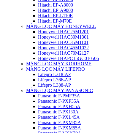
Hitachi EP-A8000
Hitachi EP-A9000
Hitachi EP-L110E
Hitachi EP-M70E
MÀNG LỌC MÁY HONEYWELL
Honeywell HAC25M1201
Honeywell HAC30M1301
Honeywell HAC35M1101
Honeywell HAC45M1022
Honeywell HAC70M2127
Honeywell HAPC15GC010506
MÀNG LỌC MÁY KORIHOME
MÀNG LỌC MÁY LIFEPRO
Lifepro L318-AZ
Lifepro L366-AP
Lifepro L388-AP
MÀNG LỌC MÁY PANASONIC
Panasonic F-PMF35A
Panasonic F-PXF35A
Panasonic F-PXH55A
Panasonic F-PXJ30A
Panasonic F-PXL45A
Panasonic F-PXM35A
Panasonic F-PXM55A