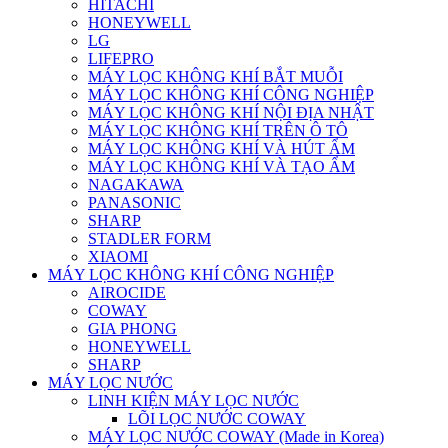
HITACHI
HONEYWELL
LG
LIFEPRO
MÁY LỌC KHÔNG KHÍ BẮT MUỖI
MÁY LỌC KHÔNG KHÍ CÔNG NGHIỆP
MÁY LỌC KHÔNG KHÍ NỘI ĐỊA NHẬT
MÁY LỌC KHÔNG KHÍ TRÊN Ô TÔ
MÁY LỌC KHÔNG KHÍ VÀ HÚT ẨM
MÁY LỌC KHÔNG KHÍ VÀ TẠO ẨM
NAGAKAWA
PANASONIC
SHARP
STADLER FORM
XIAOMI
MÁY LỌC KHÔNG KHÍ CÔNG NGHIỆP
AIROCIDE
COWAY
GIA PHONG
HONEYWELL
SHARP
MÁY LỌC NƯỚC
LINH KIỆN MÁY LỌC NƯỚC
LÕI LỌC NƯỚC COWAY
MÁY LỌC NƯỚC COWAY (Made in Korea)