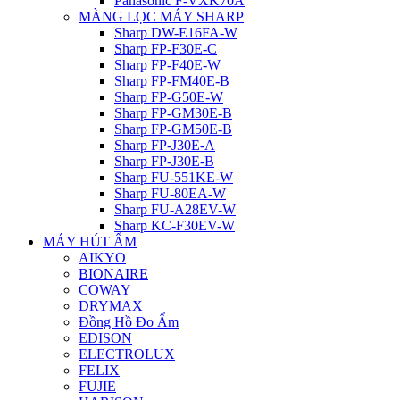
Panasonic F-VXK70A
MÀNG LỌC MÁY SHARP
Sharp DW-E16FA-W
Sharp FP-F30E-C
Sharp FP-F40E-W
Sharp FP-FM40E-B
Sharp FP-G50E-W
Sharp FP-GM30E-B
Sharp FP-GM50E-B
Sharp FP-J30E-A
Sharp FP-J30E-B
Sharp FU-551KE-W
Sharp FU-80EA-W
Sharp FU-A28EV-W
Sharp KC-F30EV-W
MÁY HÚT ẨM
AIKYO
BIONAIRE
COWAY
DRYMAX
Đồng Hồ Đo Ẩm
EDISON
ELECTROLUX
FELIX
FUJIE