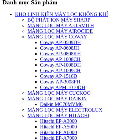
Danh mục Sản phẩm
KHO LINH KIỆN MÁY LỌC KHÔNG KHÍ
BỘ PHÁT ION MÁY SHARP
MÀNG LỌC MÁY A.O.SMITH
MÀNG LỌC MÁY AIROCIDE
MÀNG LỌC MÁY COWAY
Coway AP-0509DH
Coway AP-0608JH
Coway AP-0808KH
Coway AP-1008CH
Coway AP-1008DH
Coway AP-1009CH
Coway AP-1516D
Coway AP-3008FH
Coway APM-1010DH
MÀNG LỌC MÁY CUCKOO
MÀNG LỌC MÁY DAIKIN
Daikin MC70MVM6
MÀNG LỌC MÁY ELECTROLUX
MÀNG LỌC MÁY HITACHI
Hitachi EP-A3000
Hitachi EP-A5000
Hitachi EP-A6000
Hitachi EP-A7000