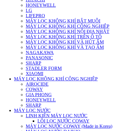
HONEYWELL
LG
LIFEPRO
MÁY LỌC KHÔNG KHÍ BẮT MUỖI
MÁY LỌC KHÔNG KHÍ CÔNG NGHIỆP
MÁY LỌC KHÔNG KHÍ NỘI ĐỊA NHẬT
MÁY LỌC KHÔNG KHÍ TRÊN Ô TÔ
MÁY LỌC KHÔNG KHÍ VÀ HÚT ẨM
MÁY LỌC KHÔNG KHÍ VÀ TẠO ẨM
NAGAKAWA
PANASONIC
SHARP
STADLER FORM
XIAOMI
MÁY LỌC KHÔNG KHÍ CÔNG NGHIỆP
AIROCIDE
COWAY
GIA PHONG
HONEYWELL
SHARP
MÁY LỌC NƯỚC
LINH KIỆN MÁY LỌC NƯỚC
LÕI LỌC NƯỚC COWAY
MÁY LỌC NƯỚC COWAY (Made in Korea)