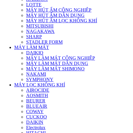
LOTTE
MÁY HÚT ẨM CÔNG NGHIỆP
MÁY HÚT ẨM DÂN DỤNG
MÁY HÚT ẨM LỌC KHÔNG KHÍ
MITSUBISHI
NAGAKAWA
SHARP
STADLER FORM
MÁY LÀM MÁT
DAIKIO
MÁY LÀM MÁT CÔNG NGHIỆP
MÁY LÀM MÁT DÂN DỤNG
MÁY LÀM MÁT SHIMONO
NAKAMI
SYMPHONY
MÁY LỌC KHÔNG KHÍ
AIROCIDE
AOSMITH
BEURER
BLUEAIR
COWAY
CUCKOO
DAIKIN
Electrolux
HITACHI