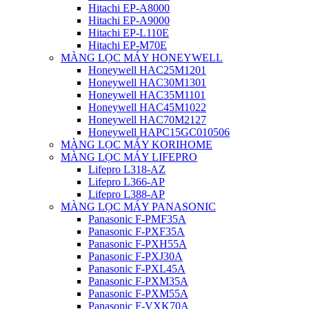
Hitachi EP-A8000
Hitachi EP-A9000
Hitachi EP-L110E
Hitachi EP-M70E
MÀNG LỌC MÁY HONEYWELL
Honeywell HAC25M1201
Honeywell HAC30M1301
Honeywell HAC35M1101
Honeywell HAC45M1022
Honeywell HAC70M2127
Honeywell HAPC15GC010506
MÀNG LỌC MÁY KORIHOME
MÀNG LỌC MÁY LIFEPRO
Lifepro L318-AZ
Lifepro L366-AP
Lifepro L388-AP
MÀNG LỌC MÁY PANASONIC
Panasonic F-PMF35A
Panasonic F-PXF35A
Panasonic F-PXH55A
Panasonic F-PXJ30A
Panasonic F-PXL45A
Panasonic F-PXM35A
Panasonic F-PXM55A
Panasonic F-VXK70A