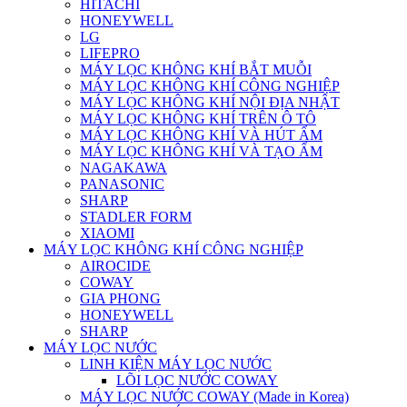
HITACHI
HONEYWELL
LG
LIFEPRO
MÁY LỌC KHÔNG KHÍ BẮT MUỖI
MÁY LỌC KHÔNG KHÍ CÔNG NGHIỆP
MÁY LỌC KHÔNG KHÍ NỘI ĐỊA NHẬT
MÁY LỌC KHÔNG KHÍ TRÊN Ô TÔ
MÁY LỌC KHÔNG KHÍ VÀ HÚT ẨM
MÁY LỌC KHÔNG KHÍ VÀ TẠO ẨM
NAGAKAWA
PANASONIC
SHARP
STADLER FORM
XIAOMI
MÁY LỌC KHÔNG KHÍ CÔNG NGHIỆP
AIROCIDE
COWAY
GIA PHONG
HONEYWELL
SHARP
MÁY LỌC NƯỚC
LINH KIỆN MÁY LỌC NƯỚC
LÕI LỌC NƯỚC COWAY
MÁY LỌC NƯỚC COWAY (Made in Korea)