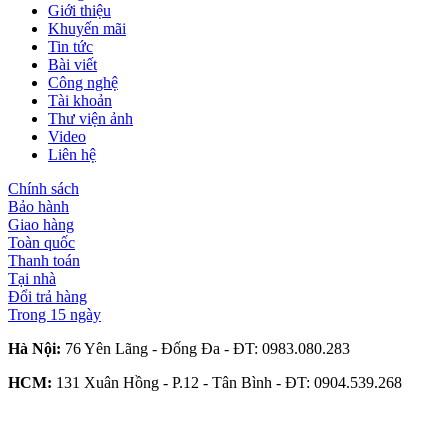
Giới thiệu
Khuyến mãi
Tin tức
Bài viết
Công nghệ
Tài khoản
Thư viện ảnh
Video
Liên hệ
Chính sách
Bảo hành
Giao hàng
Toàn quốc
Thanh toán
Tại nhà
Đổi trả hàng
Trong 15 ngày
Hà Nội:
76 Yên Lãng - Đống Đa - ĐT:
0983.080.283
HCM:
131 Xuân Hồng - P.12 - Tân Bình - ĐT:
0904.539.268