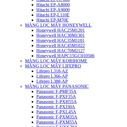
Hitachi EP-A8000
Hitachi EP-A9000
Hitachi EP-L110E
Hitachi EP-M70E
MÀNG LỌC MÁY HONEYWELL
Honeywell HAC25M1201
Honeywell HAC30M1301
Honeywell HAC35M1101
Honeywell HAC45M1022
Honeywell HAC70M2127
Honeywell HAPC15GC010506
MÀNG LỌC MÁY KORIHOME
MÀNG LỌC MÁY LIFEPRO
Lifepro L318-AZ
Lifepro L366-AP
Lifepro L388-AP
MÀNG LỌC MÁY PANASONIC
Panasonic F-PMF35A
Panasonic F-PXF35A
Panasonic F-PXH55A
Panasonic F-PXJ30A
Panasonic F-PXL45A
Panasonic F-PXM35A
Panasonic F-PXM55A