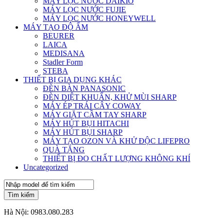
MÁY LỌC NƯỚC DAIKIO
MÁY LỌC NƯỚC FUJIE
MÁY LỌC NƯỚC HONEYWELL
MÁY TẠO ĐỘ ẨM
BEURER
LAICA
MEDISANA
Stadler Form
STEBA
THIẾT BỊ GIA DỤNG KHÁC
ĐÈN BÀN PANASONIC
ĐÈN DIỆT KHUẨN, KHỬ MÙI SHARP
MÁY ÉP TRÁI CÂY COWAY
MÁY GIẶT CẦM TAY SHARP
MÁY HÚT BỤI HITACHI
MÁY HÚT BỤI SHARP
MÁY TẠO OZON VÀ KHỬ ĐỘC LIFEPRO
QUÀ TẶNG
THIẾT BỊ ĐO CHẤT LƯỢNG KHÔNG KHÍ
Uncategorized
Tìm kiếm
Hà Nội:
0983.080.283