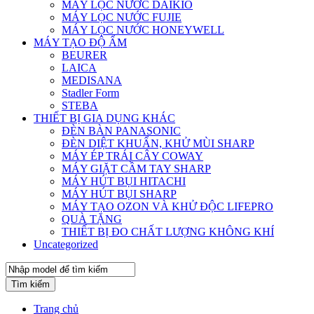
MÁY LỌC NƯỚC DAIKIO
MÁY LỌC NƯỚC FUJIE
MÁY LỌC NƯỚC HONEYWELL
MÁY TẠO ĐỘ ẨM
BEURER
LAICA
MEDISANA
Stadler Form
STEBA
THIẾT BỊ GIA DỤNG KHÁC
ĐÈN BÀN PANASONIC
ĐÈN DIỆT KHUẨN, KHỬ MÙI SHARP
MÁY ÉP TRÁI CÂY COWAY
MÁY GIẶT CẦM TAY SHARP
MÁY HÚT BỤI HITACHI
MÁY HÚT BỤI SHARP
MÁY TẠO OZON VÀ KHỬ ĐỘC LIFEPRO
QUÀ TẶNG
THIẾT BỊ ĐO CHẤT LƯỢNG KHÔNG KHÍ
Uncategorized
Tìm kiếm
Trang chủ