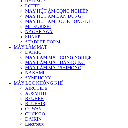
HARISON
LOTTE
MÁY HÚT ẨM CÔNG NGHIỆP
MÁY HÚT ẨM DÂN DỤNG
MÁY HÚT ẨM LỌC KHÔNG KHÍ
MITSUBISHI
NAGAKAWA
SHARP
STADLER FORM
MÁY LÀM MÁT
DAIKIO
MÁY LÀM MÁT CÔNG NGHIỆP
MÁY LÀM MÁT DÂN DỤNG
MÁY LÀM MÁT SHIMONO
NAKAMI
SYMPHONY
MÁY LỌC KHÔNG KHÍ
AIROCIDE
AOSMITH
BEURER
BLUEAIR
COWAY
CUCKOO
DAIKIN
Electrolux