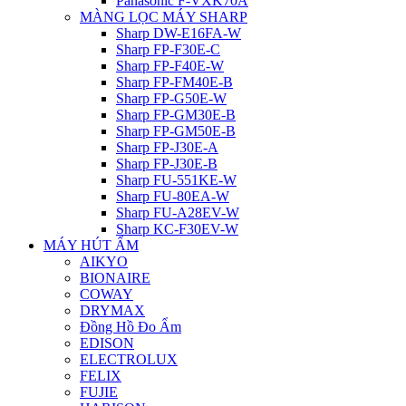
Panasonic F-VXK70A
MÀNG LỌC MÁY SHARP
Sharp DW-E16FA-W
Sharp FP-F30E-C
Sharp FP-F40E-W
Sharp FP-FM40E-B
Sharp FP-G50E-W
Sharp FP-GM30E-B
Sharp FP-GM50E-B
Sharp FP-J30E-A
Sharp FP-J30E-B
Sharp FU-551KE-W
Sharp FU-80EA-W
Sharp FU-A28EV-W
Sharp KC-F30EV-W
MÁY HÚT ẨM
AIKYO
BIONAIRE
COWAY
DRYMAX
Đồng Hồ Đo Ẩm
EDISON
ELECTROLUX
FELIX
FUJIE