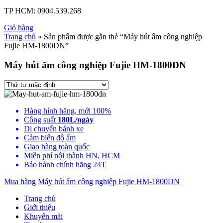
TP HCM:
0904.539.268
Giỏ hàng
Trang chủ
» Sản phẩm được gắn thẻ “Máy hút ẩm công nghiệp
Fujie HM-1800DN”
Máy hút ẩm công nghiệp Fujie HM-1800DN
Hàng hính hãng, mới 100%
Công suất
180L/ngày
Di chuyển bánh xe
Cảm biến độ ẩm
Giao hàng toàn quốc
Miễn phí nội thành HN, HCM
Bảo hành chính hãng 24T
Mua hàng
Máy hút ẩm công nghiệp Fujie HM-1800DN
Trang chủ
Giới thiệu
Khuyến mãi