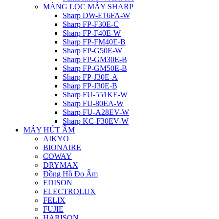
MÀNG LỌC MÁY SHARP
Sharp DW-E16FA-W
Sharp FP-F30E-C
Sharp FP-F40E-W
Sharp FP-FM40E-B
Sharp FP-G50E-W
Sharp FP-GM30E-B
Sharp FP-GM50E-B
Sharp FP-J30E-A
Sharp FP-J30E-B
Sharp FU-551KE-W
Sharp FU-80EA-W
Sharp FU-A28EV-W
Sharp KC-F30EV-W
MÁY HÚT ẨM
AIKYO
BIONAIRE
COWAY
DRYMAX
Đồng Hồ Đo Ẩm
EDISON
ELECTROLUX
FELIX
FUJIE
HARISON