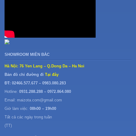
SHOWROOM MIỀN BẮC
Hà Nội: 76 Yen Lang – Q.Dong Da – Ha Noi
Bản đồ chỉ đường đi
Tại đây
ĐT: 02466.577.677 – 0983.080.283
Hotline:
0931.288.288 – 0972.864.080
Email: maizota.com@gmail.com
Giờ làm việc:
08h00 – 19h00
Tất cả các ngày trong tuần
(TT)