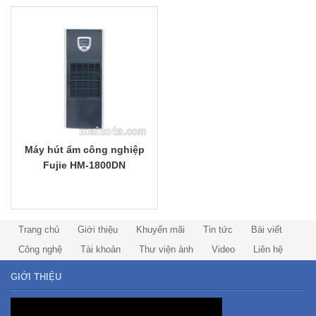
Máy hút ẩm công nghiệp
Fujie HM-1800DN
Trang chủ
Giới thiệu
Khuyến mãi
Tin tức
Bài viết
Công nghệ
Tài khoản
Thư viện ảnh
Video
Liên hệ
GIỚI THIỆU