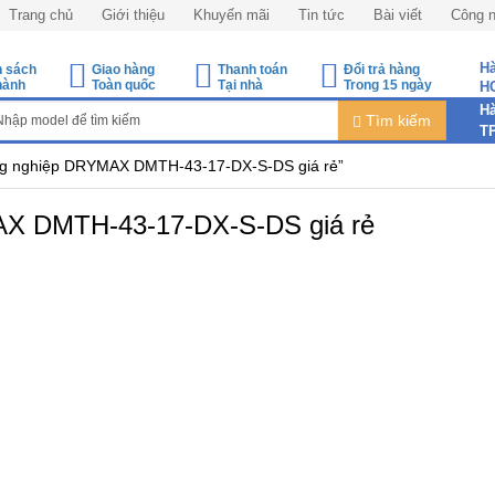
Trang chủ
Giới thiệu
Khuyến mãi
Tin tức
Bài viết
Công 
Hà
h sách
Giao hàng
Thanh toán
Đổi trả hàng
hành
Toàn quốc
Tại nhà
Trong 15 ngày
H
Hà
Tìm kiếm
T
ng nghiệp DRYMAX DMTH-43-17-DX-S-DS giá rẻ”
AX DMTH-43-17-DX-S-DS giá rẻ