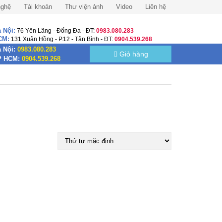
nghệ
Tài khoản
Thư viện ảnh
Video
Liên hệ
 Nội:
76 Yên Lãng - Đống Đa - ĐT:
0983.080.283
CM:
131 Xuân Hồng - P.12 - Tân Bình - ĐT:
0904.539.268
 Nội:
0983.080.283
Giỏ hàng
P HCM:
0904.539.268