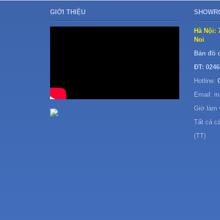
GIỚI THIỆU
SHOWRO
Hà Nội: 
Noi
Bản đồ 
ĐT: 0246
Hotline:
Email: 
Giờ làm 
Tất cả c
(TT)