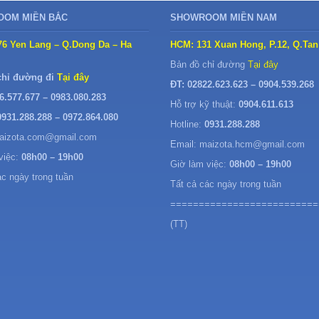
OM MIỀN BẮC
SHOWROOM MIỀN NAM
76 Yen Lang – Q.Dong Da – Ha
HCM: 131 Xuan Hong, P.12, Q.Tan
Bản đồ chỉ đường
Tại đây
chỉ đường đi
Tại đây
ĐT: 02822.623.623 – 0904.539.268
6.577.677 – 0983.080.283
Hỗ trợ kỹ thuật:
0904.611.613
0931.288.288 – 0972.864.080
Hotline:
0931.288.288
maizota.com@gmail.com
Email: maizota.hcm@gmail.com
việc:
08h00 – 19h00
Giờ làm việc:
08h00 – 19h00
ác ngày trong tuần
Tất cả các ngày trong tuần
==========================
(TT)