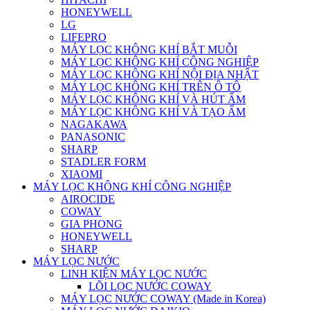
HONEYWELL
LG
LIFEPRO
MÁY LỌC KHÔNG KHÍ BẮT MUỖI
MÁY LỌC KHÔNG KHÍ CÔNG NGHIỆP
MÁY LỌC KHÔNG KHÍ NỘI ĐỊA NHẬT
MÁY LỌC KHÔNG KHÍ TRÊN Ô TÔ
MÁY LỌC KHÔNG KHÍ VÀ HÚT ẨM
MÁY LỌC KHÔNG KHÍ VÀ TẠO ẨM
NAGAKAWA
PANASONIC
SHARP
STADLER FORM
XIAOMI
MÁY LỌC KHÔNG KHÍ CÔNG NGHIỆP
AIROCIDE
COWAY
GIA PHONG
HONEYWELL
SHARP
MÁY LỌC NƯỚC
LINH KIỆN MÁY LỌC NƯỚC
LÕI LỌC NƯỚC COWAY
MÁY LỌC NƯỚC COWAY (Made in Korea)