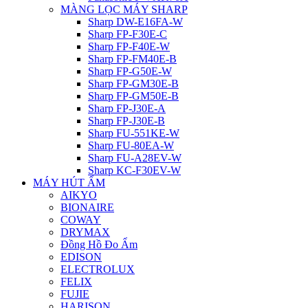
MÀNG LỌC MÁY SHARP
Sharp DW-E16FA-W
Sharp FP-F30E-C
Sharp FP-F40E-W
Sharp FP-FM40E-B
Sharp FP-G50E-W
Sharp FP-GM30E-B
Sharp FP-GM50E-B
Sharp FP-J30E-A
Sharp FP-J30E-B
Sharp FU-551KE-W
Sharp FU-80EA-W
Sharp FU-A28EV-W
Sharp KC-F30EV-W
MÁY HÚT ẨM
AIKYO
BIONAIRE
COWAY
DRYMAX
Đồng Hồ Đo Ẩm
EDISON
ELECTROLUX
FELIX
FUJIE
HARISON