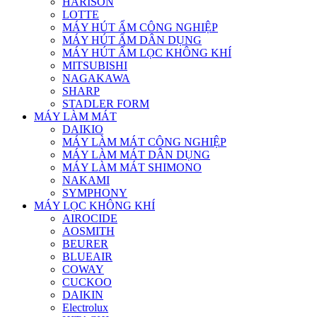
HARISON
LOTTE
MÁY HÚT ẨM CÔNG NGHIỆP
MÁY HÚT ẨM DÂN DỤNG
MÁY HÚT ẨM LỌC KHÔNG KHÍ
MITSUBISHI
NAGAKAWA
SHARP
STADLER FORM
MÁY LÀM MÁT
DAIKIO
MÁY LÀM MÁT CÔNG NGHIỆP
MÁY LÀM MÁT DÂN DỤNG
MÁY LÀM MÁT SHIMONO
NAKAMI
SYMPHONY
MÁY LỌC KHÔNG KHÍ
AIROCIDE
AOSMITH
BEURER
BLUEAIR
COWAY
CUCKOO
DAIKIN
Electrolux