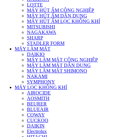
LOTTE
MÁY HÚT ẨM CÔNG NGHIỆP
MÁY HÚT ẨM DÂN DỤNG
MÁY HÚT ẨM LỌC KHÔNG KHÍ
MITSUBISHI
NAGAKAWA
SHARP
STADLER FORM
MÁY LÀM MÁT
DAIKIO
MÁY LÀM MÁT CÔNG NGHIỆP
MÁY LÀM MÁT DÂN DỤNG
MÁY LÀM MÁT SHIMONO
NAKAMI
SYMPHONY
MÁY LỌC KHÔNG KHÍ
AIROCIDE
AOSMITH
BEURER
BLUEAIR
COWAY
CUCKOO
DAIKIN
Electrolux
HITACHI