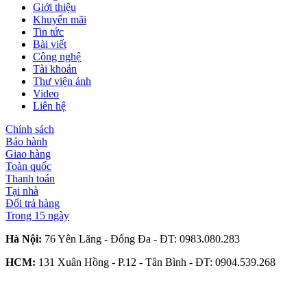
Giới thiệu
Khuyến mãi
Tin tức
Bài viết
Công nghệ
Tài khoản
Thư viện ảnh
Video
Liên hệ
Chính sách
Bảo hành
Giao hàng
Toàn quốc
Thanh toán
Tại nhà
Đổi trả hàng
Trong 15 ngày
Hà Nội:
76 Yên Lãng - Đống Đa - ĐT:
0983.080.283
HCM:
131 Xuân Hồng - P.12 - Tân Bình - ĐT:
0904.539.268