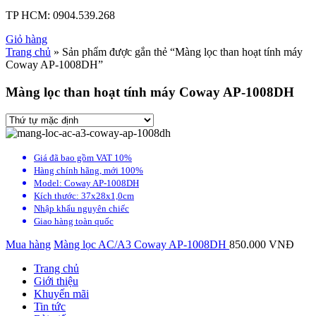
TP HCM:
0904.539.268
Giỏ hàng
Trang chủ
» Sản phẩm được gắn thẻ “Màng lọc than hoạt tính máy
Coway AP-1008DH”
Màng lọc than hoạt tính máy Coway AP-1008DH
Giá đã bao gồm VAT 10%
Hàng chính hãng, mới 100%
Model: Coway AP-1008DH
Kích thước: 37x28x1,0cm
Nhập khẩu nguyên chiếc
Giao hàng toàn quốc
Mua hàng
Màng lọc AC/A3 Coway AP-1008DH
850.000
VNĐ
Trang chủ
Giới thiệu
Khuyến mãi
Tin tức