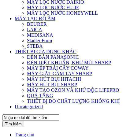
MÁY LỌC NƯỚC DAIKIO
MÁY LỌC NƯỚC FUJIE
MÁY LỌC NƯỚC HONEYWELL
MÁY TẠO ĐỘ ẨM
BEURER
LAICA
MEDISANA
Stadler Form
STEBA
THIẾT BỊ GIA DỤNG KHÁC
ĐÈN BÀN PANASONIC
ĐÈN DIỆT KHUẨN, KHỬ MÙI SHARP
MÁY ÉP TRÁI CÂY COWAY
MÁY GIẶT CẦM TAY SHARP
MÁY HÚT BỤI HITACHI
MÁY HÚT BỤI SHARP
MÁY TẠO OZON VÀ KHỬ ĐỘC LIFEPRO
QUÀ TẶNG
THIẾT BỊ ĐO CHẤT LƯỢNG KHÔNG KHÍ
Uncategorized
Tìm kiếm
Trang chủ