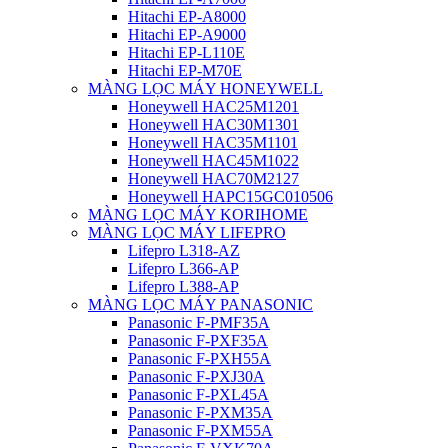
Hitachi EP-A8000
Hitachi EP-A9000
Hitachi EP-L110E
Hitachi EP-M70E
MÀNG LỌC MÁY HONEYWELL
Honeywell HAC25M1201
Honeywell HAC30M1301
Honeywell HAC35M1101
Honeywell HAC45M1022
Honeywell HAC70M2127
Honeywell HAPC15GC010506
MÀNG LỌC MÁY KORIHOME
MÀNG LỌC MÁY LIFEPRO
Lifepro L318-AZ
Lifepro L366-AP
Lifepro L388-AP
MÀNG LỌC MÁY PANASONIC
Panasonic F-PMF35A
Panasonic F-PXF35A
Panasonic F-PXH55A
Panasonic F-PXJ30A
Panasonic F-PXL45A
Panasonic F-PXM35A
Panasonic F-PXM55A