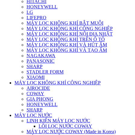
HITACHI
HONEYWELL
LG
LIFEPRO
MÁY LỌC KHÔNG KHÍ BẮT MUỖI
MÁY LỌC KHÔNG KHÍ CÔNG NGHIỆP
MÁY LỌC KHÔNG KHÍ NỘI ĐỊA NHẬT
MÁY LỌC KHÔNG KHÍ TRÊN Ô TÔ
MÁY LỌC KHÔNG KHÍ VÀ HÚT ẨM
MÁY LỌC KHÔNG KHÍ VÀ TẠO ẨM
NAGAKAWA
PANASONIC
SHARP
STADLER FORM
XIAOMI
MÁY LỌC KHÔNG KHÍ CÔNG NGHIỆP
AIROCIDE
COWAY
GIA PHONG
HONEYWELL
SHARP
MÁY LỌC NƯỚC
LINH KIỆN MÁY LỌC NƯỚC
LÕI LỌC NƯỚC COWAY
MÁY LỌC NƯỚC COWAY (Made in Korea)