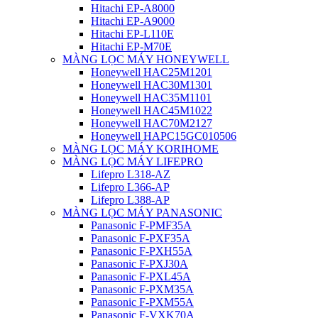
Hitachi EP-A8000
Hitachi EP-A9000
Hitachi EP-L110E
Hitachi EP-M70E
MÀNG LỌC MÁY HONEYWELL
Honeywell HAC25M1201
Honeywell HAC30M1301
Honeywell HAC35M1101
Honeywell HAC45M1022
Honeywell HAC70M2127
Honeywell HAPC15GC010506
MÀNG LỌC MÁY KORIHOME
MÀNG LỌC MÁY LIFEPRO
Lifepro L318-AZ
Lifepro L366-AP
Lifepro L388-AP
MÀNG LỌC MÁY PANASONIC
Panasonic F-PMF35A
Panasonic F-PXF35A
Panasonic F-PXH55A
Panasonic F-PXJ30A
Panasonic F-PXL45A
Panasonic F-PXM35A
Panasonic F-PXM55A
Panasonic F-VXK70A