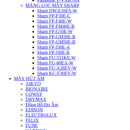
Panasonic F-VXK70A
MÀNG LỌC MÁY SHARP
Sharp DW-E16FA-W
Sharp FP-F30E-C
Sharp FP-F40E-W
Sharp FP-FM40E-B
Sharp FP-G50E-W
Sharp FP-GM30E-B
Sharp FP-GM50E-B
Sharp FP-J30E-A
Sharp FP-J30E-B
Sharp FU-551KE-W
Sharp FU-80EA-W
Sharp FU-A28EV-W
Sharp KC-F30EV-W
MÁY HÚT ẨM
AIKYO
BIONAIRE
COWAY
DRYMAX
Đồng Hồ Đo Ẩm
EDISON
ELECTROLUX
FELIX
FUJIE