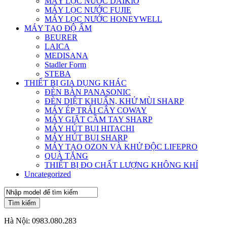
MÁY LỌC NƯỚC DAIKIO
MÁY LỌC NƯỚC FUJIE
MÁY LỌC NƯỚC HONEYWELL
MÁY TẠO ĐỘ ẨM
BEURER
LAICA
MEDISANA
Stadler Form
STEBA
THIẾT BỊ GIA DỤNG KHÁC
ĐÈN BÀN PANASONIC
ĐÈN DIỆT KHUẨN, KHỬ MÙI SHARP
MÁY ÉP TRÁI CÂY COWAY
MÁY GIẶT CẦM TAY SHARP
MÁY HÚT BỤI HITACHI
MÁY HÚT BỤI SHARP
MÁY TẠO OZON VÀ KHỬ ĐỘC LIFEPRO
QUÀ TẶNG
THIẾT BỊ ĐO CHẤT LƯỢNG KHÔNG KHÍ
Uncategorized
Tìm kiếm
Hà Nội:
0983.080.283