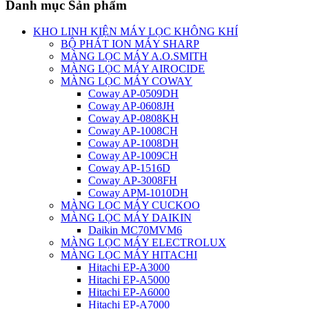
Danh mục Sản phẩm
KHO LINH KIỆN MÁY LỌC KHÔNG KHÍ
BỘ PHÁT ION MÁY SHARP
MÀNG LỌC MÁY A.O.SMITH
MÀNG LỌC MÁY AIROCIDE
MÀNG LỌC MÁY COWAY
Coway AP-0509DH
Coway AP-0608JH
Coway AP-0808KH
Coway AP-1008CH
Coway AP-1008DH
Coway AP-1009CH
Coway AP-1516D
Coway AP-3008FH
Coway APM-1010DH
MÀNG LỌC MÁY CUCKOO
MÀNG LỌC MÁY DAIKIN
Daikin MC70MVM6
MÀNG LỌC MÁY ELECTROLUX
MÀNG LỌC MÁY HITACHI
Hitachi EP-A3000
Hitachi EP-A5000
Hitachi EP-A6000
Hitachi EP-A7000