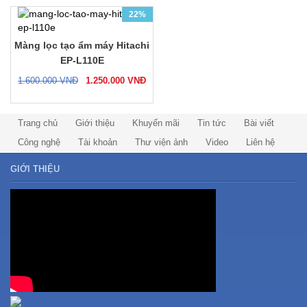
22%
Màng lọc tạo ẩm máy Hitachi
EP-L110E
1.600.000
VNĐ
1.250.000
VNĐ
Trang chủ
Giới thiệu
Khuyến mãi
Tin tức
Bài viết
Công nghệ
Tài khoản
Thư viện ảnh
Video
Liên hệ
GIỚI THIỆU