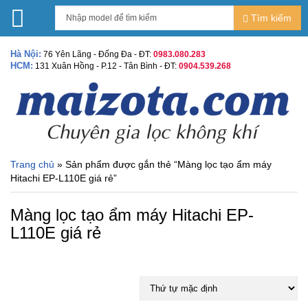
Tìm kiếm
Hà Nội:
76 Yên Lãng - Đống Đa - ĐT:
0983.080.283
HCM:
131 Xuân Hồng - P.12 - Tân Bình - ĐT:
0904.539.268
Trang chủ
» Sản phẩm được gắn thẻ “Màng lọc tạo ẩm máy
Hitachi EP-L110E giá rẻ”
Màng lọc tạo ẩm máy Hitachi EP-
L110E giá rẻ