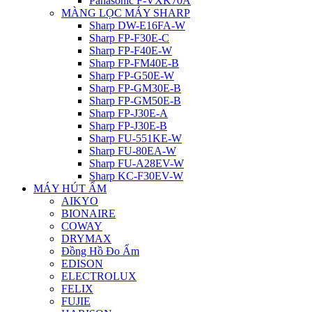
Panasonic F-VXK70A
MÀNG LỌC MÁY SHARP
Sharp DW-E16FA-W
Sharp FP-F30E-C
Sharp FP-F40E-W
Sharp FP-FM40E-B
Sharp FP-G50E-W
Sharp FP-GM30E-B
Sharp FP-GM50E-B
Sharp FP-J30E-A
Sharp FP-J30E-B
Sharp FU-551KE-W
Sharp FU-80EA-W
Sharp FU-A28EV-W
Sharp KC-F30EV-W
MÁY HÚT ẨM
AIKYO
BIONAIRE
COWAY
DRYMAX
Đồng Hồ Đo Ẩm
EDISON
ELECTROLUX
FELIX
FUJIE