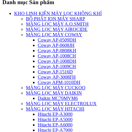
Danh mục Sản phẩm
KHO LINH KIỆN MÁY LỌC KHÔNG KHÍ
BỘ PHÁT ION MÁY SHARP
MÀNG LỌC MÁY A.O.SMITH
MÀNG LỌC MÁY AIROCIDE
MÀNG LỌC MÁY COWAY
Coway AP-0509DH
Coway AP-0608JH
Coway AP-0808KH
Coway AP-1008CH
Coway AP-1008DH
Coway AP-1009CH
Coway AP-1516D
Coway AP-3008FH
Coway APM-1010DH
MÀNG LỌC MÁY CUCKOO
MÀNG LỌC MÁY DAIKIN
Daikin MC70MVM6
MÀNG LỌC MÁY ELECTROLUX
MÀNG LỌC MÁY HITACHI
Hitachi EP-A3000
Hitachi EP-A5000
Hitachi EP-A6000
Hitachi EP-A7000