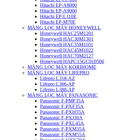
Hitachi EP-A8000
Hitachi EP-A9000
Hitachi EP-L110E
Hitachi EP-M70E
MÀNG LỌC MÁY HONEYWELL
Honeywell HAC25M1201
Honeywell HAC30M1301
Honeywell HAC35M1101
Honeywell HAC45M1022
Honeywell HAC70M2127
Honeywell HAPC15GC010506
MÀNG LỌC MÁY KORIHOME
MÀNG LỌC MÁY LIFEPRO
Lifepro L318-AZ
Lifepro L366-AP
Lifepro L388-AP
MÀNG LỌC MÁY PANASONIC
Panasonic F-PMF35A
Panasonic F-PXF35A
Panasonic F-PXH55A
Panasonic F-PXJ30A
Panasonic F-PXL45A
Panasonic F-PXM35A
Panasonic F-PXM55A