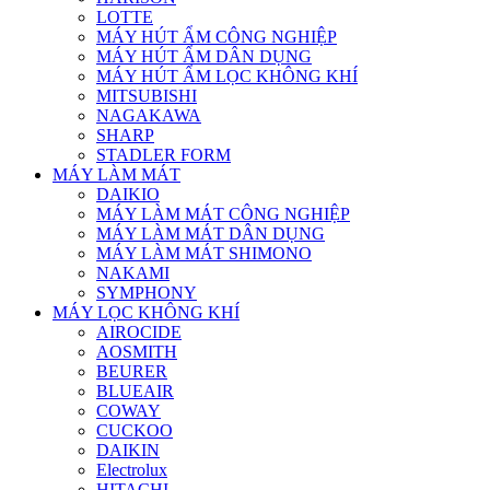
LOTTE
MÁY HÚT ẨM CÔNG NGHIỆP
MÁY HÚT ẨM DÂN DỤNG
MÁY HÚT ẨM LỌC KHÔNG KHÍ
MITSUBISHI
NAGAKAWA
SHARP
STADLER FORM
MÁY LÀM MÁT
DAIKIO
MÁY LÀM MÁT CÔNG NGHIỆP
MÁY LÀM MÁT DÂN DỤNG
MÁY LÀM MÁT SHIMONO
NAKAMI
SYMPHONY
MÁY LỌC KHÔNG KHÍ
AIROCIDE
AOSMITH
BEURER
BLUEAIR
COWAY
CUCKOO
DAIKIN
Electrolux
HITACHI