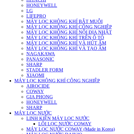
HONEYWELL
LG
LIFEPRO
MÁY LỌC KHÔNG KHÍ BẮT MUỖI
MÁY LỌC KHÔNG KHÍ CÔNG NGHIỆP
MÁY LỌC KHÔNG KHÍ NỘI ĐỊA NHẬT
MÁY LỌC KHÔNG KHÍ TRÊN Ô TÔ
MÁY LỌC KHÔNG KHÍ VÀ HÚT ẨM
MÁY LỌC KHÔNG KHÍ VÀ TẠO ẨM
NAGAKAWA
PANASONIC
SHARP
STADLER FORM
XIAOMI
MÁY LỌC KHÔNG KHÍ CÔNG NGHIỆP
AIROCIDE
COWAY
GIA PHONG
HONEYWELL
SHARP
MÁY LỌC NƯỚC
LINH KIỆN MÁY LỌC NƯỚC
LÕI LỌC NƯỚC COWAY
MÁY LỌC NƯỚC COWAY (Made in Korea)