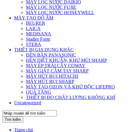
MÁY LỌC NƯỚC DAIKIO
MÁY LỌC NƯỚC FUJIE
MÁY LỌC NƯỚC HONEYWELL
MÁY TẠO ĐỘ ẨM
BEURER
LAICA
MEDISANA
Stadler Form
STEBA
THIẾT BỊ GIA DỤNG KHÁC
ĐÈN BÀN PANASONIC
ĐÈN DIỆT KHUẨN, KHỬ MÙI SHARP
MÁY ÉP TRÁI CÂY COWAY
MÁY GIẶT CẦM TAY SHARP
MÁY HÚT BỤI HITACHI
MÁY HÚT BỤI SHARP
MÁY TẠO OZON VÀ KHỬ ĐỘC LIFEPRO
QUÀ TẶNG
THIẾT BỊ ĐO CHẤT LƯỢNG KHÔNG KHÍ
Uncategorized
Tìm kiếm
Trang chủ