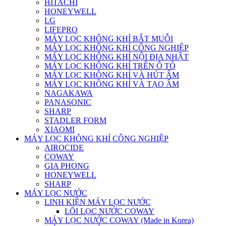
HITACHI
HONEYWELL
LG
LIFEPRO
MÁY LỌC KHÔNG KHÍ BẮT MUỖI
MÁY LỌC KHÔNG KHÍ CÔNG NGHIỆP
MÁY LỌC KHÔNG KHÍ NỘI ĐỊA NHẬT
MÁY LỌC KHÔNG KHÍ TRÊN Ô TÔ
MÁY LỌC KHÔNG KHÍ VÀ HÚT ẨM
MÁY LỌC KHÔNG KHÍ VÀ TẠO ẨM
NAGAKAWA
PANASONIC
SHARP
STADLER FORM
XIAOMI
MÁY LỌC KHÔNG KHÍ CÔNG NGHIỆP
AIROCIDE
COWAY
GIA PHONG
HONEYWELL
SHARP
MÁY LỌC NƯỚC
LINH KIỆN MÁY LỌC NƯỚC
LÕI LỌC NƯỚC COWAY
MÁY LỌC NƯỚC COWAY (Made in Korea)