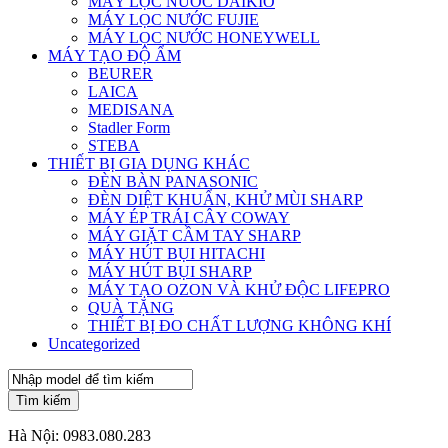
MÁY LỌC NƯỚC DAIKIO
MÁY LỌC NƯỚC FUJIE
MÁY LỌC NƯỚC HONEYWELL
MÁY TẠO ĐỘ ẨM
BEURER
LAICA
MEDISANA
Stadler Form
STEBA
THIẾT BỊ GIA DỤNG KHÁC
ĐÈN BÀN PANASONIC
ĐÈN DIỆT KHUẨN, KHỬ MÙI SHARP
MÁY ÉP TRÁI CÂY COWAY
MÁY GIẶT CẦM TAY SHARP
MÁY HÚT BỤI HITACHI
MÁY HÚT BỤI SHARP
MÁY TẠO OZON VÀ KHỬ ĐỘC LIFEPRO
QUÀ TẶNG
THIẾT BỊ ĐO CHẤT LƯỢNG KHÔNG KHÍ
Uncategorized
Tìm kiếm
Hà Nội:
0983.080.283