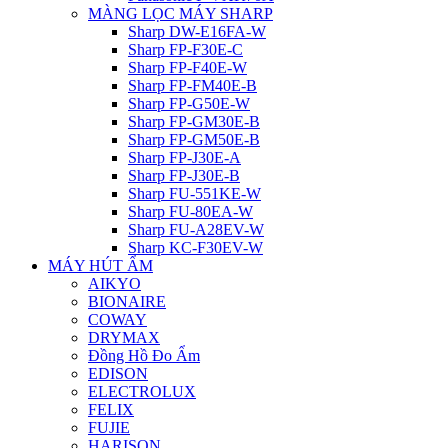
MÀNG LỌC MÁY SHARP
Sharp DW-E16FA-W
Sharp FP-F30E-C
Sharp FP-F40E-W
Sharp FP-FM40E-B
Sharp FP-G50E-W
Sharp FP-GM30E-B
Sharp FP-GM50E-B
Sharp FP-J30E-A
Sharp FP-J30E-B
Sharp FU-551KE-W
Sharp FU-80EA-W
Sharp FU-A28EV-W
Sharp KC-F30EV-W
MÁY HÚT ẨM
AIKYO
BIONAIRE
COWAY
DRYMAX
Đồng Hồ Đo Ẩm
EDISON
ELECTROLUX
FELIX
FUJIE
HARISON