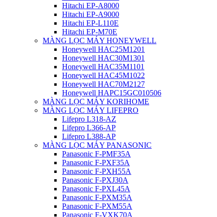
Hitachi EP-A8000
Hitachi EP-A9000
Hitachi EP-L110E
Hitachi EP-M70E
MÀNG LỌC MÁY HONEYWELL
Honeywell HAC25M1201
Honeywell HAC30M1301
Honeywell HAC35M1101
Honeywell HAC45M1022
Honeywell HAC70M2127
Honeywell HAPC15GC010506
MÀNG LỌC MÁY KORIHOME
MÀNG LỌC MÁY LIFEPRO
Lifepro L318-AZ
Lifepro L366-AP
Lifepro L388-AP
MÀNG LỌC MÁY PANASONIC
Panasonic F-PMF35A
Panasonic F-PXF35A
Panasonic F-PXH55A
Panasonic F-PXJ30A
Panasonic F-PXL45A
Panasonic F-PXM35A
Panasonic F-PXM55A
Panasonic F-VXK70A