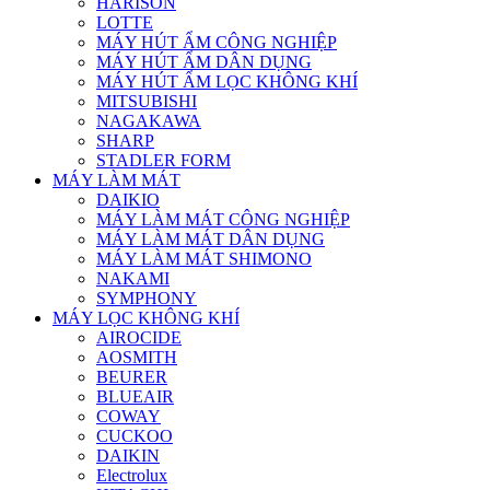
HARISON
LOTTE
MÁY HÚT ẨM CÔNG NGHIỆP
MÁY HÚT ẨM DÂN DỤNG
MÁY HÚT ẨM LỌC KHÔNG KHÍ
MITSUBISHI
NAGAKAWA
SHARP
STADLER FORM
MÁY LÀM MÁT
DAIKIO
MÁY LÀM MÁT CÔNG NGHIỆP
MÁY LÀM MÁT DÂN DỤNG
MÁY LÀM MÁT SHIMONO
NAKAMI
SYMPHONY
MÁY LỌC KHÔNG KHÍ
AIROCIDE
AOSMITH
BEURER
BLUEAIR
COWAY
CUCKOO
DAIKIN
Electrolux