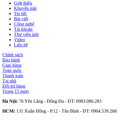
Giới thiệu
Khuyến mãi
Tin tức
Bài viết
Công nghệ
Tài khoản
Thư viện ảnh
Video
Liên hệ
Chính sách
Bảo hành
Giao hàng
Toàn quốc
Thanh toán
Tại nhà
Đổi trả hàng
Trong 15 ngày
Hà Nội:
76 Yên Lãng - Đống Đa - ĐT:
0983.080.283
HCM:
131 Xuân Hồng - P.12 - Tân Bình - ĐT:
0904.539.268