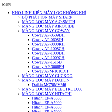
Menu
KHO LINH KIỆN MÁY LỌC KHÔNG KHÍ
BỘ PHÁT ION MÁY SHARP
MÀNG LỌC MÁY A.O.SMITH
MÀNG LỌC MÁY AIROCIDE
MÀNG LỌC MÁY COWAY
Coway AP-0509DH
Coway AP-0608JH
Coway AP-0808KH
Coway AP-1008CH
Coway AP-1008DH
Coway AP-1009CH
Coway AP-1516D
Coway AP-3008FH
Coway APM-1010DH
MÀNG LỌC MÁY CUCKOO
MÀNG LỌC MÁY DAIKIN
Daikin MC70MVM6
MÀNG LỌC MÁY ELECTROLUX
MÀNG LỌC MÁY HITACHI
Hitachi EP-A3000
Hitachi EP-A5000
Hitachi EP-A6000
Hitachi EP-A7000