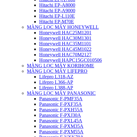
Hitachi EP-A8000
Hitachi EP-A9000
Hitachi EP-L110E
Hitachi EP-M70E
MÀNG LỌC MÁY HONEYWELL
Honeywell HAC25M1201
Honeywell HAC30M1301
Honeywell HAC35M1101
Honeywell HAC45M1022
Honeywell HAC70M2127
Honeywell HAPC15GC010506
MÀNG LỌC MÁY KORIHOME
MÀNG LỌC MÁY LIFEPRO
Lifepro L318-AZ
Lifepro L366-AP
Lifepro L388-AP
MÀNG LỌC MÁY PANASONIC
Panasonic F-PMF35A
Panasonic F-PXF35A
Panasonic F-PXH55A
Panasonic F-PXJ30A
Panasonic F-PXL45A
Panasonic F-PXM35A
Panasonic F-PXM55A