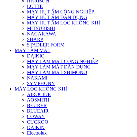
HARISON
LOTTE
MÁY HÚT ẨM CÔNG NGHIỆP
MÁY HÚT ẨM DÂN DỤNG
MÁY HÚT ẨM LỌC KHÔNG KHÍ
MITSUBISHI
NAGAKAWA
SHARP
STADLER FORM
MÁY LÀM MÁT
DAIKIO
MÁY LÀM MÁT CÔNG NGHIỆP
MÁY LÀM MÁT DÂN DỤNG
MÁY LÀM MÁT SHIMONO
NAKAMI
SYMPHONY
MÁY LỌC KHÔNG KHÍ
AIROCIDE
AOSMITH
BEURER
BLUEAIR
COWAY
CUCKOO
DAIKIN
Electrolux