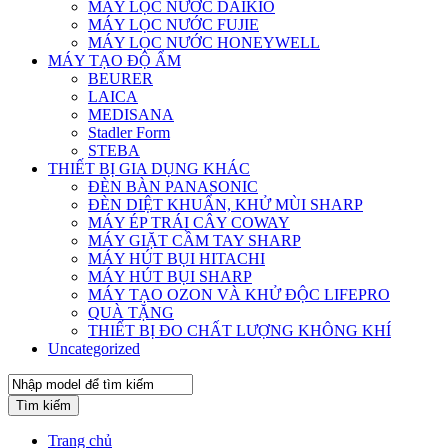
MÁY LỌC NƯỚC DAIKIO
MÁY LỌC NƯỚC FUJIE
MÁY LỌC NƯỚC HONEYWELL
MÁY TẠO ĐỘ ẨM
BEURER
LAICA
MEDISANA
Stadler Form
STEBA
THIẾT BỊ GIA DỤNG KHÁC
ĐÈN BÀN PANASONIC
ĐÈN DIỆT KHUẨN, KHỬ MÙI SHARP
MÁY ÉP TRÁI CÂY COWAY
MÁY GIẶT CẦM TAY SHARP
MÁY HÚT BỤI HITACHI
MÁY HÚT BỤI SHARP
MÁY TẠO OZON VÀ KHỬ ĐỘC LIFEPRO
QUÀ TẶNG
THIẾT BỊ ĐO CHẤT LƯỢNG KHÔNG KHÍ
Uncategorized
Tìm kiếm
Trang chủ