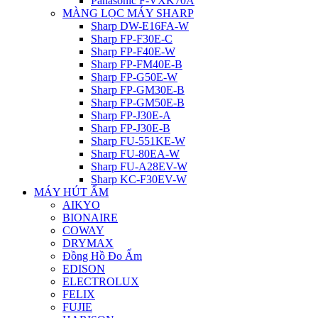
Panasonic F-VXK70A
MÀNG LỌC MÁY SHARP
Sharp DW-E16FA-W
Sharp FP-F30E-C
Sharp FP-F40E-W
Sharp FP-FM40E-B
Sharp FP-G50E-W
Sharp FP-GM30E-B
Sharp FP-GM50E-B
Sharp FP-J30E-A
Sharp FP-J30E-B
Sharp FU-551KE-W
Sharp FU-80EA-W
Sharp FU-A28EV-W
Sharp KC-F30EV-W
MÁY HÚT ẨM
AIKYO
BIONAIRE
COWAY
DRYMAX
Đồng Hồ Đo Ẩm
EDISON
ELECTROLUX
FELIX
FUJIE