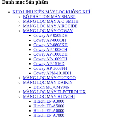
Danh mục Sản phẩm
KHO LINH KIỆN MÁY LỌC KHÔNG KHÍ
BỘ PHÁT ION MÁY SHARP
MÀNG LỌC MÁY A.O.SMITH
MÀNG LỌC MÁY AIROCIDE
MÀNG LỌC MÁY COWAY
Coway AP-0509DH
Coway AP-0608JH
Coway AP-0808KH
Coway AP-1008CH
Coway AP-1008DH
Coway AP-1009CH
Coway AP-1516D
Coway AP-3008FH
Coway APM-1010DH
MÀNG LỌC MÁY CUCKOO
MÀNG LỌC MÁY DAIKIN
Daikin MC70MVM6
MÀNG LỌC MÁY ELECTROLUX
MÀNG LỌC MÁY HITACHI
Hitachi EP-A3000
Hitachi EP-A5000
Hitachi EP-A6000
Hitachi EP-A7000