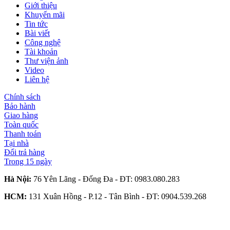
Giới thiệu
Khuyến mãi
Tin tức
Bài viết
Công nghệ
Tài khoản
Thư viện ảnh
Video
Liên hệ
Chính sách
Bảo hành
Giao hàng
Toàn quốc
Thanh toán
Tại nhà
Đổi trả hàng
Trong 15 ngày
Hà Nội:
76 Yên Lãng - Đống Đa - ĐT:
0983.080.283
HCM:
131 Xuân Hồng - P.12 - Tân Bình - ĐT:
0904.539.268