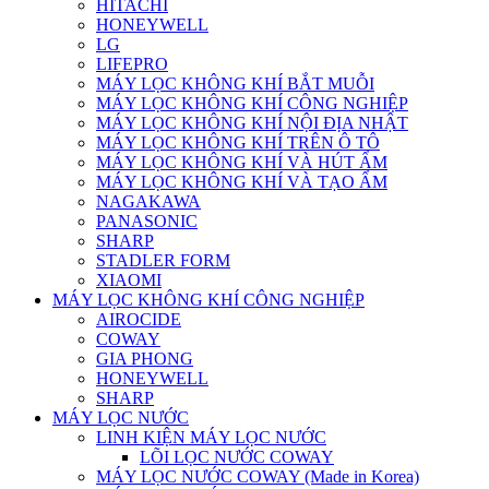
HITACHI
HONEYWELL
LG
LIFEPRO
MÁY LỌC KHÔNG KHÍ BẮT MUỖI
MÁY LỌC KHÔNG KHÍ CÔNG NGHIỆP
MÁY LỌC KHÔNG KHÍ NỘI ĐỊA NHẬT
MÁY LỌC KHÔNG KHÍ TRÊN Ô TÔ
MÁY LỌC KHÔNG KHÍ VÀ HÚT ẨM
MÁY LỌC KHÔNG KHÍ VÀ TẠO ẨM
NAGAKAWA
PANASONIC
SHARP
STADLER FORM
XIAOMI
MÁY LỌC KHÔNG KHÍ CÔNG NGHIỆP
AIROCIDE
COWAY
GIA PHONG
HONEYWELL
SHARP
MÁY LỌC NƯỚC
LINH KIỆN MÁY LỌC NƯỚC
LÕI LỌC NƯỚC COWAY
MÁY LỌC NƯỚC COWAY (Made in Korea)