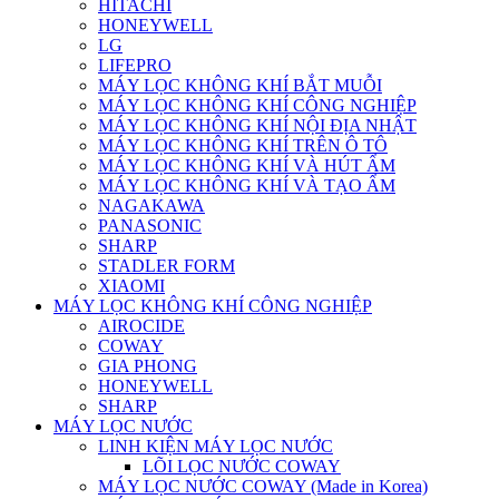
HITACHI
HONEYWELL
LG
LIFEPRO
MÁY LỌC KHÔNG KHÍ BẮT MUỖI
MÁY LỌC KHÔNG KHÍ CÔNG NGHIỆP
MÁY LỌC KHÔNG KHÍ NỘI ĐỊA NHẬT
MÁY LỌC KHÔNG KHÍ TRÊN Ô TÔ
MÁY LỌC KHÔNG KHÍ VÀ HÚT ẨM
MÁY LỌC KHÔNG KHÍ VÀ TẠO ẨM
NAGAKAWA
PANASONIC
SHARP
STADLER FORM
XIAOMI
MÁY LỌC KHÔNG KHÍ CÔNG NGHIỆP
AIROCIDE
COWAY
GIA PHONG
HONEYWELL
SHARP
MÁY LỌC NƯỚC
LINH KIỆN MÁY LỌC NƯỚC
LÕI LỌC NƯỚC COWAY
MÁY LỌC NƯỚC COWAY (Made in Korea)