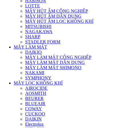
HARISON
LOTTE
MÁY HÚT ẨM CÔNG NGHIỆP
MÁY HÚT ẨM DÂN DỤNG
MÁY HÚT ẨM LỌC KHÔNG KHÍ
MITSUBISHI
NAGAKAWA
SHARP
STADLER FORM
MÁY LÀM MÁT
DAIKIO
MÁY LÀM MÁT CÔNG NGHIỆP
MÁY LÀM MÁT DÂN DỤNG
MÁY LÀM MÁT SHIMONO
NAKAMI
SYMPHONY
MÁY LỌC KHÔNG KHÍ
AIROCIDE
AOSMITH
BEURER
BLUEAIR
COWAY
CUCKOO
DAIKIN
Electrolux