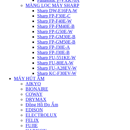
Panasonic F-VXK70A
MÀNG LỌC MÁY SHARP
Sharp DW-E16FA-W
Sharp FP-F30E-C
Sharp FP-F40E-W
Sharp FP-FM40E-B
Sharp FP-G50E-W
Sharp FP-GM30E-B
Sharp FP-GM50E-B
Sharp FP-J30E-A
Sharp FP-J30E-B
Sharp FU-551KE-W
Sharp FU-80EA-W
Sharp FU-A28EV-W
Sharp KC-F30EV-W
MÁY HÚT ẨM
AIKYO
BIONAIRE
COWAY
DRYMAX
Đồng Hồ Đo Ẩm
EDISON
ELECTROLUX
FELIX
FUJIE