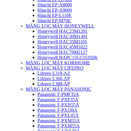
Hitachi EP-A8000
Hitachi EP-A9000
Hitachi EP-L110E
Hitachi EP-M70E
MÀNG LỌC MÁY HONEYWELL
Honeywell HAC25M1201
Honeywell HAC30M1301
Honeywell HAC35M1101
Honeywell HAC45M1022
Honeywell HAC70M2127
Honeywell HAPC15GC010506
MÀNG LỌC MÁY KORIHOME
MÀNG LỌC MÁY LIFEPRO
Lifepro L318-AZ
Lifepro L366-AP
Lifepro L388-AP
MÀNG LỌC MÁY PANASONIC
Panasonic F-PMF35A
Panasonic F-PXF35A
Panasonic F-PXH55A
Panasonic F-PXJ30A
Panasonic F-PXL45A
Panasonic F-PXM35A
Panasonic F-PXM55A