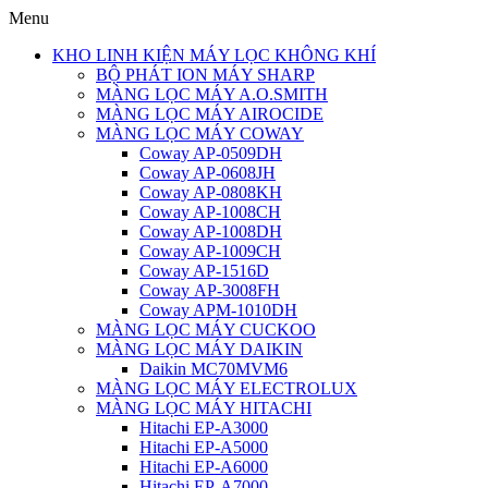
Menu
KHO LINH KIỆN MÁY LỌC KHÔNG KHÍ
BỘ PHÁT ION MÁY SHARP
MÀNG LỌC MÁY A.O.SMITH
MÀNG LỌC MÁY AIROCIDE
MÀNG LỌC MÁY COWAY
Coway AP-0509DH
Coway AP-0608JH
Coway AP-0808KH
Coway AP-1008CH
Coway AP-1008DH
Coway AP-1009CH
Coway AP-1516D
Coway AP-3008FH
Coway APM-1010DH
MÀNG LỌC MÁY CUCKOO
MÀNG LỌC MÁY DAIKIN
Daikin MC70MVM6
MÀNG LỌC MÁY ELECTROLUX
MÀNG LỌC MÁY HITACHI
Hitachi EP-A3000
Hitachi EP-A5000
Hitachi EP-A6000
Hitachi EP-A7000