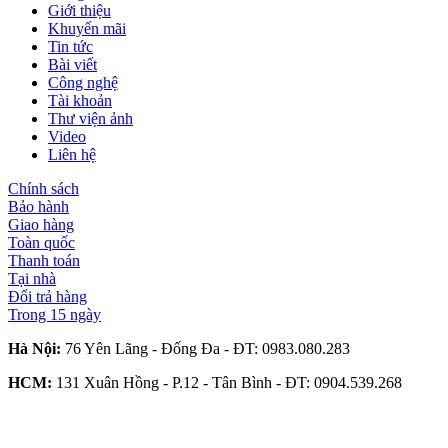
Giới thiệu
Khuyến mãi
Tin tức
Bài viết
Công nghệ
Tài khoản
Thư viện ảnh
Video
Liên hệ
Chính sách
Bảo hành
Giao hàng
Toàn quốc
Thanh toán
Tại nhà
Đổi trả hàng
Trong 15 ngày
Hà Nội:
76 Yên Lãng - Đống Đa - ĐT:
0983.080.283
HCM:
131 Xuân Hồng - P.12 - Tân Bình - ĐT:
0904.539.268