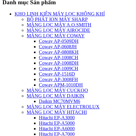
Danh mục Sản phẩm
KHO LINH KIỆN MÁY LỌC KHÔNG KHÍ
BỘ PHÁT ION MÁY SHARP
MÀNG LỌC MÁY A.O.SMITH
MÀNG LỌC MÁY AIROCIDE
MÀNG LỌC MÁY COWAY
Coway AP-0509DH
Coway AP-0608JH
Coway AP-0808KH
Coway AP-1008CH
Coway AP-1008DH
Coway AP-1009CH
Coway AP-1516D
Coway AP-3008FH
Coway APM-1010DH
MÀNG LỌC MÁY CUCKOO
MÀNG LỌC MÁY DAIKIN
Daikin MC70MVM6
MÀNG LỌC MÁY ELECTROLUX
MÀNG LỌC MÁY HITACHI
Hitachi EP-A3000
Hitachi EP-A5000
Hitachi EP-A6000
Hitachi EP-A7000