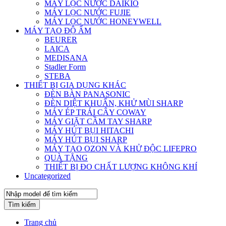
MÁY LỌC NƯỚC DAIKIO
MÁY LỌC NƯỚC FUJIE
MÁY LỌC NƯỚC HONEYWELL
MÁY TẠO ĐỘ ẨM
BEURER
LAICA
MEDISANA
Stadler Form
STEBA
THIẾT BỊ GIA DỤNG KHÁC
ĐÈN BÀN PANASONIC
ĐÈN DIỆT KHUẨN, KHỬ MÙI SHARP
MÁY ÉP TRÁI CÂY COWAY
MÁY GIẶT CẦM TAY SHARP
MÁY HÚT BỤI HITACHI
MÁY HÚT BỤI SHARP
MÁY TẠO OZON VÀ KHỬ ĐỘC LIFEPRO
QUÀ TẶNG
THIẾT BỊ ĐO CHẤT LƯỢNG KHÔNG KHÍ
Uncategorized
Tìm kiếm
Trang chủ