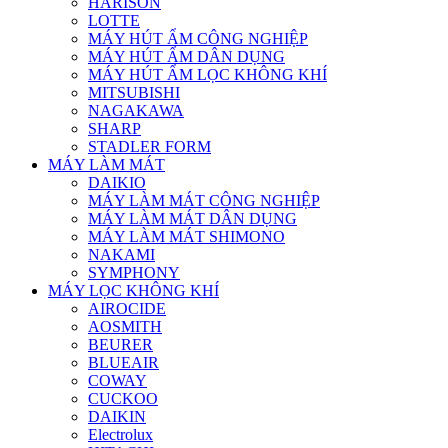
HARISON
LOTTE
MÁY HÚT ẨM CÔNG NGHIỆP
MÁY HÚT ẨM DÂN DỤNG
MÁY HÚT ẨM LỌC KHÔNG KHÍ
MITSUBISHI
NAGAKAWA
SHARP
STADLER FORM
MÁY LÀM MÁT
DAIKIO
MÁY LÀM MÁT CÔNG NGHIỆP
MÁY LÀM MÁT DÂN DỤNG
MÁY LÀM MÁT SHIMONO
NAKAMI
SYMPHONY
MÁY LỌC KHÔNG KHÍ
AIROCIDE
AOSMITH
BEURER
BLUEAIR
COWAY
CUCKOO
DAIKIN
Electrolux