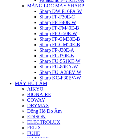
Panasonic F-VXK70A
MÀNG LỌC MÁY SHARP
Sharp DW-E16FA-W
Sharp FP-F30E-C
Sharp FP-F40E-W
Sharp FP-FM40E-B
Sharp FP-G50E-W
Sharp FP-GM30E-B
Sharp FP-GM50E-B
Sharp FP-J30E-A
Sharp FP-J30E-B
Sharp FU-551KE-W
Sharp FU-80EA-W
Sharp FU-A28EV-W
Sharp KC-F30EV-W
MÁY HÚT ẨM
AIKYO
BIONAIRE
COWAY
DRYMAX
Đồng Hồ Đo Ẩm
EDISON
ELECTROLUX
FELIX
FUJIE