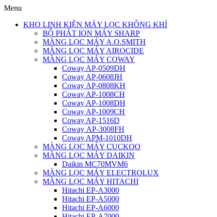
Menu
KHO LINH KIỆN MÁY LỌC KHÔNG KHÍ
BỘ PHÁT ION MÁY SHARP
MÀNG LỌC MÁY A.O.SMITH
MÀNG LỌC MÁY AIROCIDE
MÀNG LỌC MÁY COWAY
Coway AP-0509DH
Coway AP-0608JH
Coway AP-0808KH
Coway AP-1008CH
Coway AP-1008DH
Coway AP-1009CH
Coway AP-1516D
Coway AP-3008FH
Coway APM-1010DH
MÀNG LỌC MÁY CUCKOO
MÀNG LỌC MÁY DAIKIN
Daikin MC70MVM6
MÀNG LỌC MÁY ELECTROLUX
MÀNG LỌC MÁY HITACHI
Hitachi EP-A3000
Hitachi EP-A5000
Hitachi EP-A6000
Hitachi EP-A7000