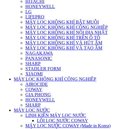
HITACHI
HONEYWELL
LG
LIFEPRO
MÁY LỌC KHÔNG KHÍ BẮT MUỖI
MÁY LỌC KHÔNG KHÍ CÔNG NGHIỆP
MÁY LỌC KHÔNG KHÍ NỘI ĐỊA NHẬT
MÁY LỌC KHÔNG KHÍ TRÊN Ô TÔ
MÁY LỌC KHÔNG KHÍ VÀ HÚT ẨM
MÁY LỌC KHÔNG KHÍ VÀ TẠO ẨM
NAGAKAWA
PANASONIC
SHARP
STADLER FORM
XIAOMI
MÁY LỌC KHÔNG KHÍ CÔNG NGHIỆP
AIROCIDE
COWAY
GIA PHONG
HONEYWELL
SHARP
MÁY LỌC NƯỚC
LINH KIỆN MÁY LỌC NƯỚC
LÕI LỌC NƯỚC COWAY
MÁY LỌC NƯỚC COWAY (Made in Korea)