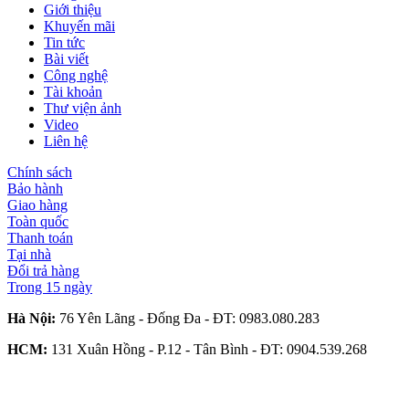
Giới thiệu
Khuyến mãi
Tin tức
Bài viết
Công nghệ
Tài khoản
Thư viện ảnh
Video
Liên hệ
Chính sách
Bảo hành
Giao hàng
Toàn quốc
Thanh toán
Tại nhà
Đổi trả hàng
Trong 15 ngày
Hà Nội:
76 Yên Lãng - Đống Đa - ĐT:
0983.080.283
HCM:
131 Xuân Hồng - P.12 - Tân Bình - ĐT:
0904.539.268