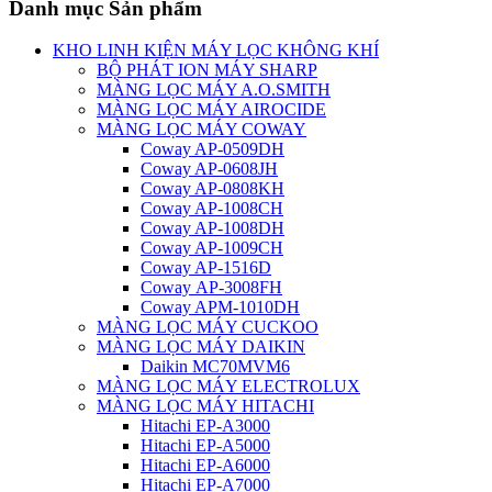
Danh mục Sản phẩm
KHO LINH KIỆN MÁY LỌC KHÔNG KHÍ
BỘ PHÁT ION MÁY SHARP
MÀNG LỌC MÁY A.O.SMITH
MÀNG LỌC MÁY AIROCIDE
MÀNG LỌC MÁY COWAY
Coway AP-0509DH
Coway AP-0608JH
Coway AP-0808KH
Coway AP-1008CH
Coway AP-1008DH
Coway AP-1009CH
Coway AP-1516D
Coway AP-3008FH
Coway APM-1010DH
MÀNG LỌC MÁY CUCKOO
MÀNG LỌC MÁY DAIKIN
Daikin MC70MVM6
MÀNG LỌC MÁY ELECTROLUX
MÀNG LỌC MÁY HITACHI
Hitachi EP-A3000
Hitachi EP-A5000
Hitachi EP-A6000
Hitachi EP-A7000