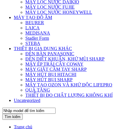
MÁY LỌC NƯỚC DAIKIO
MÁY LỌC NƯỚC FUJIE
MÁY LỌC NƯỚC HONEYWELL
MÁY TẠO ĐỘ ẨM
BEURER
LAICA
MEDISANA
Stadler Form
STEBA
THIẾT BỊ GIA DỤNG KHÁC
ĐÈN BÀN PANASONIC
ĐÈN DIỆT KHUẨN, KHỬ MÙI SHARP
MÁY ÉP TRÁI CÂY COWAY
MÁY GIẶT CẦM TAY SHARP
MÁY HÚT BỤI HITACHI
MÁY HÚT BỤI SHARP
MÁY TẠO OZON VÀ KHỬ ĐỘC LIFEPRO
QUÀ TẶNG
THIẾT BỊ ĐO CHẤT LƯỢNG KHÔNG KHÍ
Uncategorized
Tìm kiếm
Trang chủ