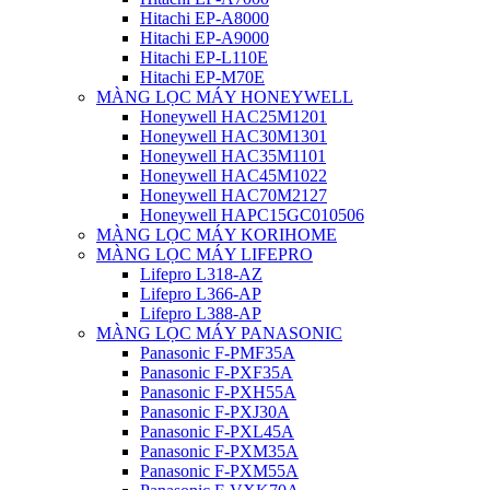
Hitachi EP-A8000
Hitachi EP-A9000
Hitachi EP-L110E
Hitachi EP-M70E
MÀNG LỌC MÁY HONEYWELL
Honeywell HAC25M1201
Honeywell HAC30M1301
Honeywell HAC35M1101
Honeywell HAC45M1022
Honeywell HAC70M2127
Honeywell HAPC15GC010506
MÀNG LỌC MÁY KORIHOME
MÀNG LỌC MÁY LIFEPRO
Lifepro L318-AZ
Lifepro L366-AP
Lifepro L388-AP
MÀNG LỌC MÁY PANASONIC
Panasonic F-PMF35A
Panasonic F-PXF35A
Panasonic F-PXH55A
Panasonic F-PXJ30A
Panasonic F-PXL45A
Panasonic F-PXM35A
Panasonic F-PXM55A