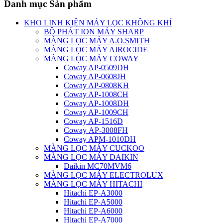
Danh mục Sản phẩm
KHO LINH KIỆN MÁY LỌC KHÔNG KHÍ
BỘ PHÁT ION MÁY SHARP
MÀNG LỌC MÁY A.O.SMITH
MÀNG LỌC MÁY AIROCIDE
MÀNG LỌC MÁY COWAY
Coway AP-0509DH
Coway AP-0608JH
Coway AP-0808KH
Coway AP-1008CH
Coway AP-1008DH
Coway AP-1009CH
Coway AP-1516D
Coway AP-3008FH
Coway APM-1010DH
MÀNG LỌC MÁY CUCKOO
MÀNG LỌC MÁY DAIKIN
Daikin MC70MVM6
MÀNG LỌC MÁY ELECTROLUX
MÀNG LỌC MÁY HITACHI
Hitachi EP-A3000
Hitachi EP-A5000
Hitachi EP-A6000
Hitachi EP-A7000