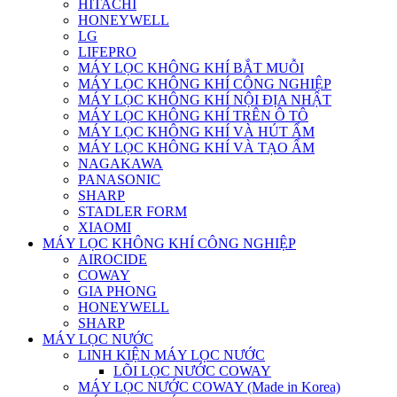
HITACHI
HONEYWELL
LG
LIFEPRO
MÁY LỌC KHÔNG KHÍ BẮT MUỖI
MÁY LỌC KHÔNG KHÍ CÔNG NGHIỆP
MÁY LỌC KHÔNG KHÍ NỘI ĐỊA NHẬT
MÁY LỌC KHÔNG KHÍ TRÊN Ô TÔ
MÁY LỌC KHÔNG KHÍ VÀ HÚT ẨM
MÁY LỌC KHÔNG KHÍ VÀ TẠO ẨM
NAGAKAWA
PANASONIC
SHARP
STADLER FORM
XIAOMI
MÁY LỌC KHÔNG KHÍ CÔNG NGHIỆP
AIROCIDE
COWAY
GIA PHONG
HONEYWELL
SHARP
MÁY LỌC NƯỚC
LINH KIỆN MÁY LỌC NƯỚC
LÕI LỌC NƯỚC COWAY
MÁY LỌC NƯỚC COWAY (Made in Korea)