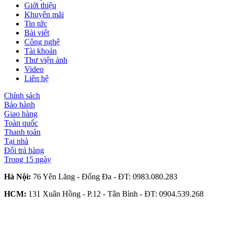
Giới thiệu
Khuyến mãi
Tin tức
Bài viết
Công nghệ
Tài khoản
Thư viện ảnh
Video
Liên hệ
Chính sách
Bảo hành
Giao hàng
Toàn quốc
Thanh toán
Tại nhà
Đổi trả hàng
Trong 15 ngày
Hà Nội:
76 Yên Lãng - Đống Đa - ĐT:
0983.080.283
HCM:
131 Xuân Hồng - P.12 - Tân Bình - ĐT:
0904.539.268