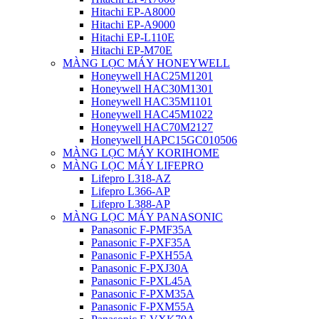
Hitachi EP-A8000
Hitachi EP-A9000
Hitachi EP-L110E
Hitachi EP-M70E
MÀNG LỌC MÁY HONEYWELL
Honeywell HAC25M1201
Honeywell HAC30M1301
Honeywell HAC35M1101
Honeywell HAC45M1022
Honeywell HAC70M2127
Honeywell HAPC15GC010506
MÀNG LỌC MÁY KORIHOME
MÀNG LỌC MÁY LIFEPRO
Lifepro L318-AZ
Lifepro L366-AP
Lifepro L388-AP
MÀNG LỌC MÁY PANASONIC
Panasonic F-PMF35A
Panasonic F-PXF35A
Panasonic F-PXH55A
Panasonic F-PXJ30A
Panasonic F-PXL45A
Panasonic F-PXM35A
Panasonic F-PXM55A