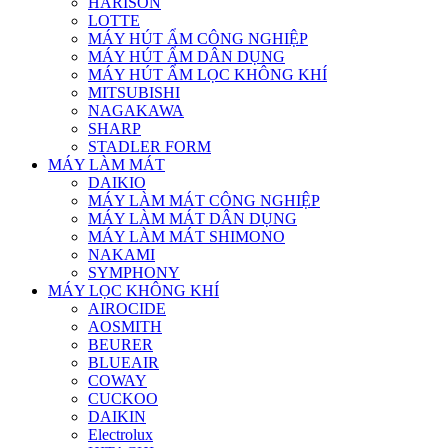
HARISON
LOTTE
MÁY HÚT ẨM CÔNG NGHIỆP
MÁY HÚT ẨM DÂN DỤNG
MÁY HÚT ẨM LỌC KHÔNG KHÍ
MITSUBISHI
NAGAKAWA
SHARP
STADLER FORM
MÁY LÀM MÁT
DAIKIO
MÁY LÀM MÁT CÔNG NGHIỆP
MÁY LÀM MÁT DÂN DỤNG
MÁY LÀM MÁT SHIMONO
NAKAMI
SYMPHONY
MÁY LỌC KHÔNG KHÍ
AIROCIDE
AOSMITH
BEURER
BLUEAIR
COWAY
CUCKOO
DAIKIN
Electrolux