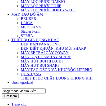
MÁY LỌC NƯỚC DAIKIO
MÁY LỌC NƯỚC FUJIE
MÁY LỌC NƯỚC HONEYWELL
MÁY TẠO ĐỘ ẨM
BEURER
LAICA
MEDISANA
Stadler Form
STEBA
THIẾT BỊ GIA DỤNG KHÁC
ĐÈN BÀN PANASONIC
ĐÈN DIỆT KHUẨN, KHỬ MÙI SHARP
MÁY ÉP TRÁI CÂY COWAY
MÁY GIẶT CẦM TAY SHARP
MÁY HÚT BỤI HITACHI
MÁY HÚT BỤI SHARP
MÁY TẠO OZON VÀ KHỬ ĐỘC LIFEPRO
QUÀ TẶNG
THIẾT BỊ ĐO CHẤT LƯỢNG KHÔNG KHÍ
Uncategorized
Tìm kiếm
Trang chủ