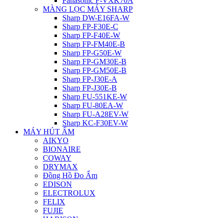
Panasonic F-VXK70A
MÀNG LỌC MÁY SHARP
Sharp DW-E16FA-W
Sharp FP-F30E-C
Sharp FP-F40E-W
Sharp FP-FM40E-B
Sharp FP-G50E-W
Sharp FP-GM30E-B
Sharp FP-GM50E-B
Sharp FP-J30E-A
Sharp FP-J30E-B
Sharp FU-551KE-W
Sharp FU-80EA-W
Sharp FU-A28EV-W
Sharp KC-F30EV-W
MÁY HÚT ẨM
AIKYO
BIONAIRE
COWAY
DRYMAX
Đồng Hồ Đo Ẩm
EDISON
ELECTROLUX
FELIX
FUJIE