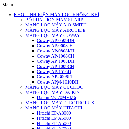
Menu
KHO LINH KIỆN MÁY LỌC KHÔNG KHÍ
BỘ PHÁT ION MÁY SHARP
MÀNG LỌC MÁY A.O.SMITH
MÀNG LỌC MÁY AIROCIDE
MÀNG LỌC MÁY COWAY
Coway AP-0509DH
Coway AP-0608JH
Coway AP-0808KH
Coway AP-1008CH
Coway AP-1008DH
Coway AP-1009CH
Coway AP-1516D
Coway AP-3008FH
Coway APM-1010DH
MÀNG LỌC MÁY CUCKOO
MÀNG LỌC MÁY DAIKIN
Daikin MC70MVM6
MÀNG LỌC MÁY ELECTROLUX
MÀNG LỌC MÁY HITACHI
Hitachi EP-A3000
Hitachi EP-A5000
Hitachi EP-A6000
Hitachi EP-A7000