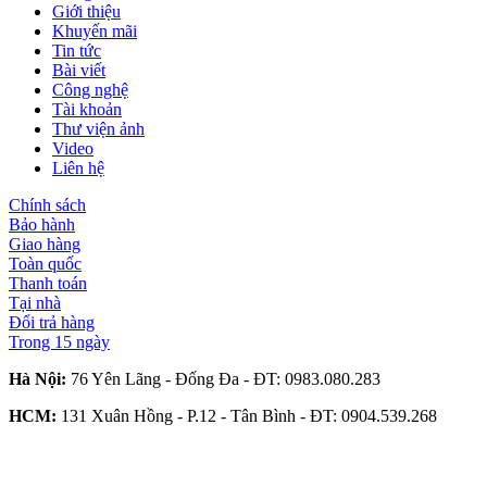
Giới thiệu
Khuyến mãi
Tin tức
Bài viết
Công nghệ
Tài khoản
Thư viện ảnh
Video
Liên hệ
Chính sách
Bảo hành
Giao hàng
Toàn quốc
Thanh toán
Tại nhà
Đổi trả hàng
Trong 15 ngày
Hà Nội:
76 Yên Lãng - Đống Đa - ĐT:
0983.080.283
HCM:
131 Xuân Hồng - P.12 - Tân Bình - ĐT:
0904.539.268