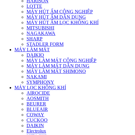
HARISON
LOTTE
MÁY HÚT ẨM CÔNG NGHIỆP
MÁY HÚT ẨM DÂN DỤNG
MÁY HÚT ẨM LỌC KHÔNG KHÍ
MITSUBISHI
NAGAKAWA
SHARP
STADLER FORM
MÁY LÀM MÁT
DAIKIO
MÁY LÀM MÁT CÔNG NGHIỆP
MÁY LÀM MÁT DÂN DỤNG
MÁY LÀM MÁT SHIMONO
NAKAMI
SYMPHONY
MÁY LỌC KHÔNG KHÍ
AIROCIDE
AOSMITH
BEURER
BLUEAIR
COWAY
CUCKOO
DAIKIN
Electrolux