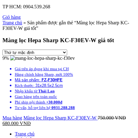
TP HCM:
0904.539.268
Giỏ hàng
Trang chủ
» Sản phẩm được gắn thẻ “Màng lọc Hepa Sharp KC-
F30EV-W giá tốt”
Màng lọc Hepa Sharp KC-F30EV-W giá tốt
9%
Giá trên áp dụng khi mua tại CH
Hàng chính hãng Sharp, mới 100%
Mã sản phẩm:
FZ-F30HFE
Kích thước:
31x28.5x2.5cm
Nhập khẩu từ
Thái Lan
Giao hàng trên toàn quốc
Phí ship nội thành
+30.000đ
Tư vấn, hỗ trợ liên hệ
0931.288.288
Mua hàng
Màng lọc Hepa Sharp KC-F30EV-W
750.000
VNĐ
680.000
VNĐ
Trang chủ