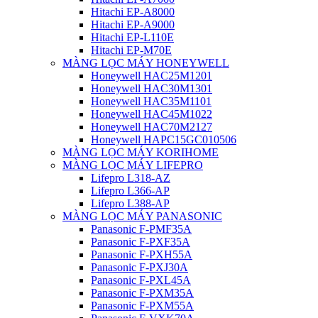
Hitachi EP-A8000
Hitachi EP-A9000
Hitachi EP-L110E
Hitachi EP-M70E
MÀNG LỌC MÁY HONEYWELL
Honeywell HAC25M1201
Honeywell HAC30M1301
Honeywell HAC35M1101
Honeywell HAC45M1022
Honeywell HAC70M2127
Honeywell HAPC15GC010506
MÀNG LỌC MÁY KORIHOME
MÀNG LỌC MÁY LIFEPRO
Lifepro L318-AZ
Lifepro L366-AP
Lifepro L388-AP
MÀNG LỌC MÁY PANASONIC
Panasonic F-PMF35A
Panasonic F-PXF35A
Panasonic F-PXH55A
Panasonic F-PXJ30A
Panasonic F-PXL45A
Panasonic F-PXM35A
Panasonic F-PXM55A