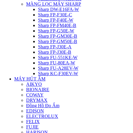
MÀNG LỌC MÁY SHARP
Sharp DW-E16FA-W
Sharp FP-F30E-C
Sharp FP-F40E-W
Sharp FP-FM40E-B
Sharp FP-G50E-W
Sharp FP-GM30E-B
Sharp FP-GM50E-B
Sharp FP-J30E-A
Sharp FP-J30E-B
Sharp FU-551KE-W
Sharp FU-80EA-W
Sharp FU-A28EV-W
Sharp KC-F30EV-W
MÁY HÚT ẨM
AIKYO
BIONAIRE
COWAY
DRYMAX
Đồng Hồ Đo Ẩm
EDISON
ELECTROLUX
FELIX
FUJIE
HARISON