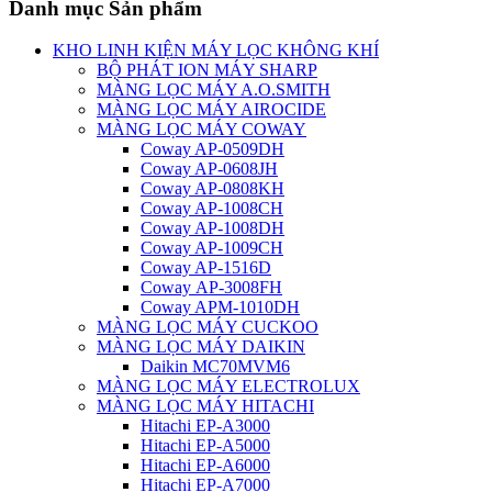
Danh mục Sản phẩm
KHO LINH KIỆN MÁY LỌC KHÔNG KHÍ
BỘ PHÁT ION MÁY SHARP
MÀNG LỌC MÁY A.O.SMITH
MÀNG LỌC MÁY AIROCIDE
MÀNG LỌC MÁY COWAY
Coway AP-0509DH
Coway AP-0608JH
Coway AP-0808KH
Coway AP-1008CH
Coway AP-1008DH
Coway AP-1009CH
Coway AP-1516D
Coway AP-3008FH
Coway APM-1010DH
MÀNG LỌC MÁY CUCKOO
MÀNG LỌC MÁY DAIKIN
Daikin MC70MVM6
MÀNG LỌC MÁY ELECTROLUX
MÀNG LỌC MÁY HITACHI
Hitachi EP-A3000
Hitachi EP-A5000
Hitachi EP-A6000
Hitachi EP-A7000