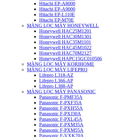
Hitachi EP-A8000
Hitachi EP-A9000
Hitachi EP-L110E
Hitachi EP-M70E
MÀNG LỌC MÁY HONEYWELL
Honeywell HAC25M1201
Honeywell HAC30M1301
Honeywell HAC35M1101
Honeywell HAC45M1022
Honeywell HAC70M2127
Honeywell HAPC15GC010506
MÀNG LỌC MÁY KORIHOME
MÀNG LỌC MÁY LIFEPRO
Lifepro L318-AZ
Lifepro L366-AP
Lifepro L388-AP
MÀNG LỌC MÁY PANASONIC
Panasonic F-PMF35A
Panasonic F-PXF35A
Panasonic F-PXH55A
Panasonic F-PXJ30A
Panasonic F-PXL45A
Panasonic F-PXM35A
Panasonic F-PXM55A
Panasonic F-VXK70A