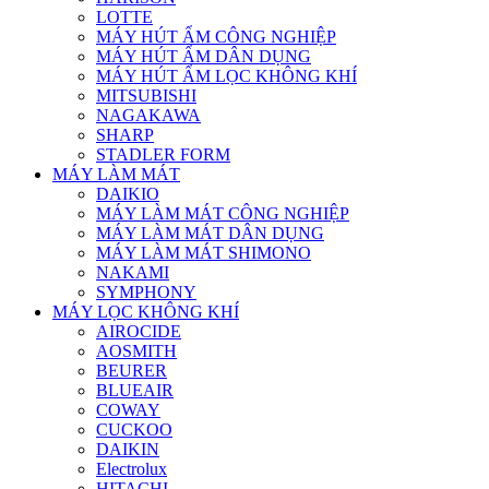
LOTTE
MÁY HÚT ẨM CÔNG NGHIỆP
MÁY HÚT ẨM DÂN DỤNG
MÁY HÚT ẨM LỌC KHÔNG KHÍ
MITSUBISHI
NAGAKAWA
SHARP
STADLER FORM
MÁY LÀM MÁT
DAIKIO
MÁY LÀM MÁT CÔNG NGHIỆP
MÁY LÀM MÁT DÂN DỤNG
MÁY LÀM MÁT SHIMONO
NAKAMI
SYMPHONY
MÁY LỌC KHÔNG KHÍ
AIROCIDE
AOSMITH
BEURER
BLUEAIR
COWAY
CUCKOO
DAIKIN
Electrolux
HITACHI