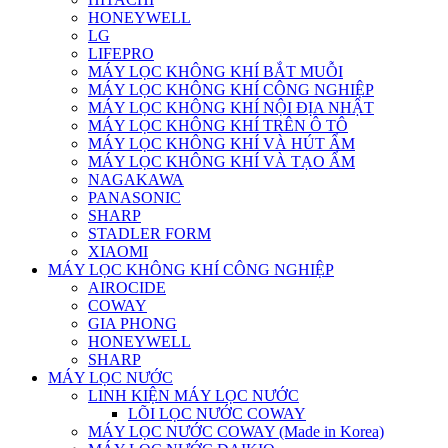
HONEYWELL
LG
LIFEPRO
MÁY LỌC KHÔNG KHÍ BẮT MUỖI
MÁY LỌC KHÔNG KHÍ CÔNG NGHIỆP
MÁY LỌC KHÔNG KHÍ NỘI ĐỊA NHẬT
MÁY LỌC KHÔNG KHÍ TRÊN Ô TÔ
MÁY LỌC KHÔNG KHÍ VÀ HÚT ẨM
MÁY LỌC KHÔNG KHÍ VÀ TẠO ẨM
NAGAKAWA
PANASONIC
SHARP
STADLER FORM
XIAOMI
MÁY LỌC KHÔNG KHÍ CÔNG NGHIỆP
AIROCIDE
COWAY
GIA PHONG
HONEYWELL
SHARP
MÁY LỌC NƯỚC
LINH KIỆN MÁY LỌC NƯỚC
LÕI LỌC NƯỚC COWAY
MÁY LỌC NƯỚC COWAY (Made in Korea)