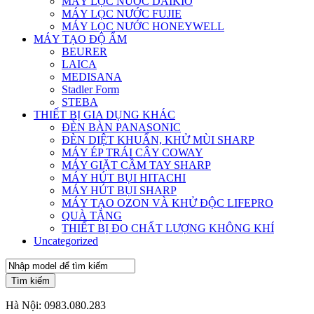
MÁY LỌC NƯỚC DAIKIO
MÁY LỌC NƯỚC FUJIE
MÁY LỌC NƯỚC HONEYWELL
MÁY TẠO ĐỘ ẨM
BEURER
LAICA
MEDISANA
Stadler Form
STEBA
THIẾT BỊ GIA DỤNG KHÁC
ĐÈN BÀN PANASONIC
ĐÈN DIỆT KHUẨN, KHỬ MÙI SHARP
MÁY ÉP TRÁI CÂY COWAY
MÁY GIẶT CẦM TAY SHARP
MÁY HÚT BỤI HITACHI
MÁY HÚT BỤI SHARP
MÁY TẠO OZON VÀ KHỬ ĐỘC LIFEPRO
QUÀ TẶNG
THIẾT BỊ ĐO CHẤT LƯỢNG KHÔNG KHÍ
Uncategorized
Tìm kiếm
Hà Nội:
0983.080.283