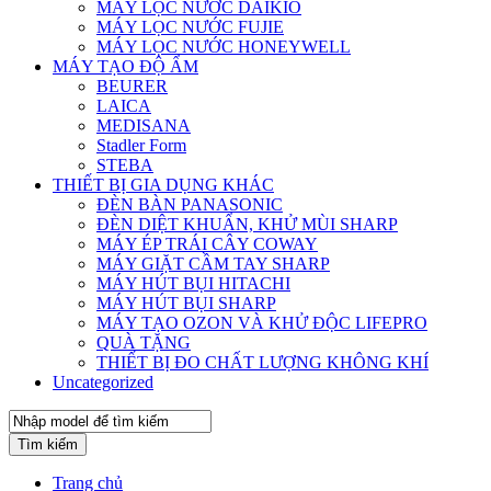
MÁY LỌC NƯỚC DAIKIO
MÁY LỌC NƯỚC FUJIE
MÁY LỌC NƯỚC HONEYWELL
MÁY TẠO ĐỘ ẨM
BEURER
LAICA
MEDISANA
Stadler Form
STEBA
THIẾT BỊ GIA DỤNG KHÁC
ĐÈN BÀN PANASONIC
ĐÈN DIỆT KHUẨN, KHỬ MÙI SHARP
MÁY ÉP TRÁI CÂY COWAY
MÁY GIẶT CẦM TAY SHARP
MÁY HÚT BỤI HITACHI
MÁY HÚT BỤI SHARP
MÁY TẠO OZON VÀ KHỬ ĐỘC LIFEPRO
QUÀ TẶNG
THIẾT BỊ ĐO CHẤT LƯỢNG KHÔNG KHÍ
Uncategorized
Tìm kiếm
Trang chủ