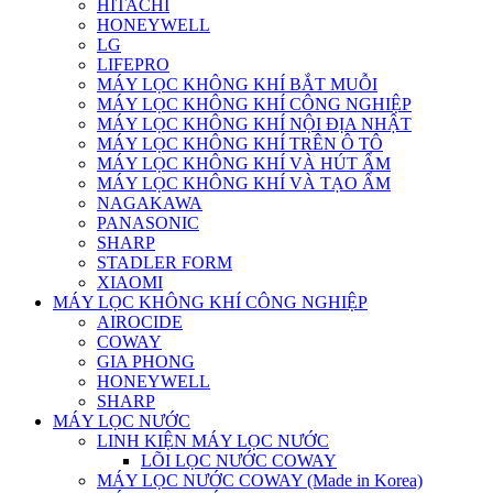
HITACHI
HONEYWELL
LG
LIFEPRO
MÁY LỌC KHÔNG KHÍ BẮT MUỖI
MÁY LỌC KHÔNG KHÍ CÔNG NGHIỆP
MÁY LỌC KHÔNG KHÍ NỘI ĐỊA NHẬT
MÁY LỌC KHÔNG KHÍ TRÊN Ô TÔ
MÁY LỌC KHÔNG KHÍ VÀ HÚT ẨM
MÁY LỌC KHÔNG KHÍ VÀ TẠO ẨM
NAGAKAWA
PANASONIC
SHARP
STADLER FORM
XIAOMI
MÁY LỌC KHÔNG KHÍ CÔNG NGHIỆP
AIROCIDE
COWAY
GIA PHONG
HONEYWELL
SHARP
MÁY LỌC NƯỚC
LINH KIỆN MÁY LỌC NƯỚC
LÕI LỌC NƯỚC COWAY
MÁY LỌC NƯỚC COWAY (Made in Korea)