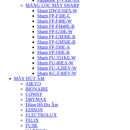
Panasonic F-VXK70A
MÀNG LỌC MÁY SHARP
Sharp DW-E16FA-W
Sharp FP-F30E-C
Sharp FP-F40E-W
Sharp FP-FM40E-B
Sharp FP-G50E-W
Sharp FP-GM30E-B
Sharp FP-GM50E-B
Sharp FP-J30E-A
Sharp FP-J30E-B
Sharp FU-551KE-W
Sharp FU-80EA-W
Sharp FU-A28EV-W
Sharp KC-F30EV-W
MÁY HÚT ẨM
AIKYO
BIONAIRE
COWAY
DRYMAX
Đồng Hồ Đo Ẩm
EDISON
ELECTROLUX
FELIX
FUJIE