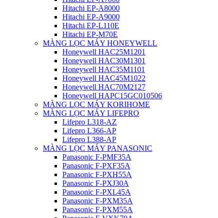
Hitachi EP-A8000
Hitachi EP-A9000
Hitachi EP-L110E
Hitachi EP-M70E
MÀNG LỌC MÁY HONEYWELL
Honeywell HAC25M1201
Honeywell HAC30M1301
Honeywell HAC35M1101
Honeywell HAC45M1022
Honeywell HAC70M2127
Honeywell HAPC15GC010506
MÀNG LỌC MÁY KORIHOME
MÀNG LỌC MÁY LIFEPRO
Lifepro L318-AZ
Lifepro L366-AP
Lifepro L388-AP
MÀNG LỌC MÁY PANASONIC
Panasonic F-PMF35A
Panasonic F-PXF35A
Panasonic F-PXH55A
Panasonic F-PXJ30A
Panasonic F-PXL45A
Panasonic F-PXM35A
Panasonic F-PXM55A