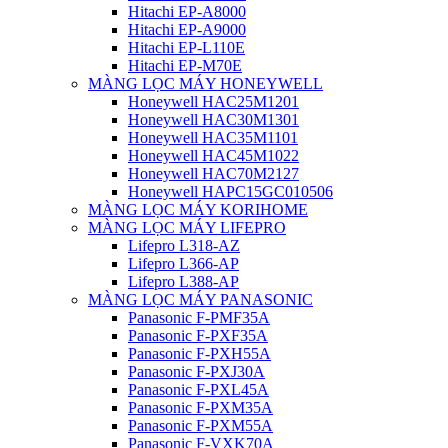
Hitachi EP-A8000
Hitachi EP-A9000
Hitachi EP-L110E
Hitachi EP-M70E
MÀNG LỌC MÁY HONEYWELL
Honeywell HAC25M1201
Honeywell HAC30M1301
Honeywell HAC35M1101
Honeywell HAC45M1022
Honeywell HAC70M2127
Honeywell HAPC15GC010506
MÀNG LỌC MÁY KORIHOME
MÀNG LỌC MÁY LIFEPRO
Lifepro L318-AZ
Lifepro L366-AP
Lifepro L388-AP
MÀNG LỌC MÁY PANASONIC
Panasonic F-PMF35A
Panasonic F-PXF35A
Panasonic F-PXH55A
Panasonic F-PXJ30A
Panasonic F-PXL45A
Panasonic F-PXM35A
Panasonic F-PXM55A
Panasonic F-VXK70A