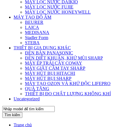
MÁY LỌC NƯỚC DAIKIO
MÁY LỌC NƯỚC FUJIE
MÁY LỌC NƯỚC HONEYWELL
MÁY TẠO ĐỘ ẨM
BEURER
LAICA
MEDISANA
Stadler Form
STEBA
THIẾT BỊ GIA DỤNG KHÁC
ĐÈN BÀN PANASONIC
ĐÈN DIỆT KHUẨN, KHỬ MÙI SHARP
MÁY ÉP TRÁI CÂY COWAY
MÁY GIẶT CẦM TAY SHARP
MÁY HÚT BỤI HITACHI
MÁY HÚT BỤI SHARP
MÁY TẠO OZON VÀ KHỬ ĐỘC LIFEPRO
QUÀ TẶNG
THIẾT BỊ ĐO CHẤT LƯỢNG KHÔNG KHÍ
Uncategorized
Tìm kiếm
Trang chủ