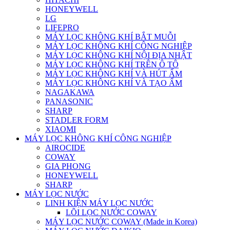
HONEYWELL
LG
LIFEPRO
MÁY LỌC KHÔNG KHÍ BẮT MUỖI
MÁY LỌC KHÔNG KHÍ CÔNG NGHIỆP
MÁY LỌC KHÔNG KHÍ NỘI ĐỊA NHẬT
MÁY LỌC KHÔNG KHÍ TRÊN Ô TÔ
MÁY LỌC KHÔNG KHÍ VÀ HÚT ẨM
MÁY LỌC KHÔNG KHÍ VÀ TẠO ẨM
NAGAKAWA
PANASONIC
SHARP
STADLER FORM
XIAOMI
MÁY LỌC KHÔNG KHÍ CÔNG NGHIỆP
AIROCIDE
COWAY
GIA PHONG
HONEYWELL
SHARP
MÁY LỌC NƯỚC
LINH KIỆN MÁY LỌC NƯỚC
LÕI LỌC NƯỚC COWAY
MÁY LỌC NƯỚC COWAY (Made in Korea)