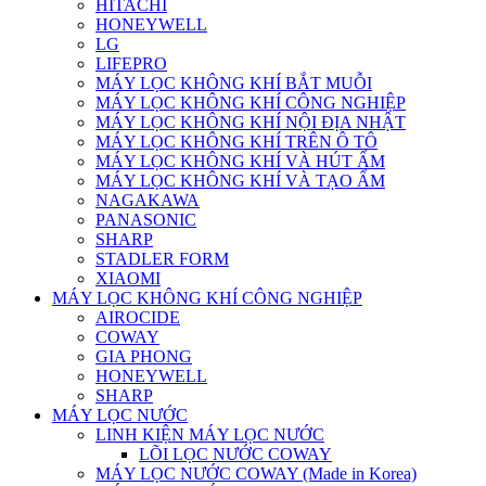
HITACHI
HONEYWELL
LG
LIFEPRO
MÁY LỌC KHÔNG KHÍ BẮT MUỖI
MÁY LỌC KHÔNG KHÍ CÔNG NGHIỆP
MÁY LỌC KHÔNG KHÍ NỘI ĐỊA NHẬT
MÁY LỌC KHÔNG KHÍ TRÊN Ô TÔ
MÁY LỌC KHÔNG KHÍ VÀ HÚT ẨM
MÁY LỌC KHÔNG KHÍ VÀ TẠO ẨM
NAGAKAWA
PANASONIC
SHARP
STADLER FORM
XIAOMI
MÁY LỌC KHÔNG KHÍ CÔNG NGHIỆP
AIROCIDE
COWAY
GIA PHONG
HONEYWELL
SHARP
MÁY LỌC NƯỚC
LINH KIỆN MÁY LỌC NƯỚC
LÕI LỌC NƯỚC COWAY
MÁY LỌC NƯỚC COWAY (Made in Korea)