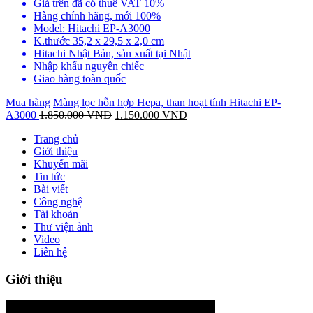
Giá trên đã có thuế VAT 10%
Hàng chính hãng, mới 100%
Model: Hitachi EP-A3000
K.thước 35,2 x 29,5 x 2,0 cm
Hitachi Nhật Bản, sản xuất tại Nhật
Nhập khẩu nguyên chiếc
Giao hàng toàn quốc
Mua hàng
Màng lọc hỗn hợp Hepa, than hoạt tính Hitachi EP-
A3000
1.850.000
VNĐ
1.150.000
VNĐ
Trang chủ
Giới thiệu
Khuyến mãi
Tin tức
Bài viết
Công nghệ
Tài khoản
Thư viện ảnh
Video
Liên hệ
Giới thiệu