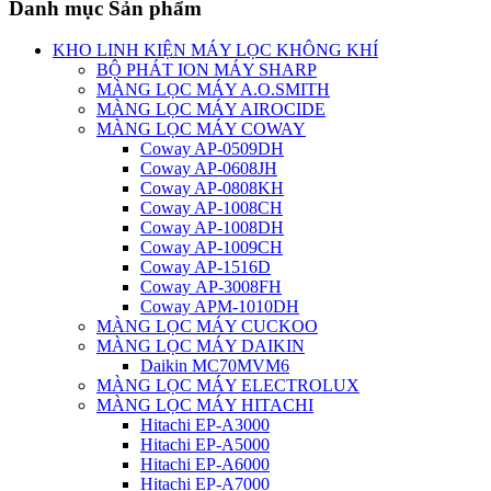
Danh mục Sản phẩm
KHO LINH KIỆN MÁY LỌC KHÔNG KHÍ
BỘ PHÁT ION MÁY SHARP
MÀNG LỌC MÁY A.O.SMITH
MÀNG LỌC MÁY AIROCIDE
MÀNG LỌC MÁY COWAY
Coway AP-0509DH
Coway AP-0608JH
Coway AP-0808KH
Coway AP-1008CH
Coway AP-1008DH
Coway AP-1009CH
Coway AP-1516D
Coway AP-3008FH
Coway APM-1010DH
MÀNG LỌC MÁY CUCKOO
MÀNG LỌC MÁY DAIKIN
Daikin MC70MVM6
MÀNG LỌC MÁY ELECTROLUX
MÀNG LỌC MÁY HITACHI
Hitachi EP-A3000
Hitachi EP-A5000
Hitachi EP-A6000
Hitachi EP-A7000