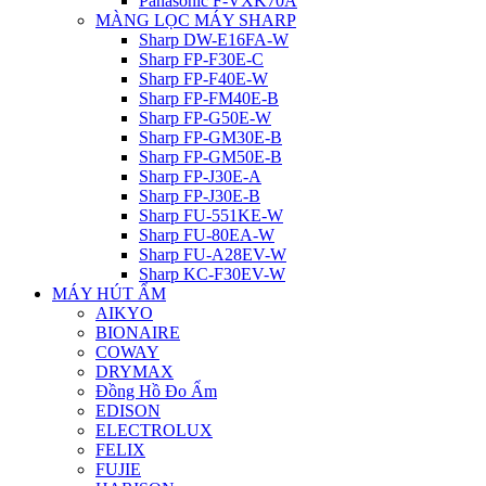
Panasonic F-VXK70A
MÀNG LỌC MÁY SHARP
Sharp DW-E16FA-W
Sharp FP-F30E-C
Sharp FP-F40E-W
Sharp FP-FM40E-B
Sharp FP-G50E-W
Sharp FP-GM30E-B
Sharp FP-GM50E-B
Sharp FP-J30E-A
Sharp FP-J30E-B
Sharp FU-551KE-W
Sharp FU-80EA-W
Sharp FU-A28EV-W
Sharp KC-F30EV-W
MÁY HÚT ẨM
AIKYO
BIONAIRE
COWAY
DRYMAX
Đồng Hồ Đo Ẩm
EDISON
ELECTROLUX
FELIX
FUJIE