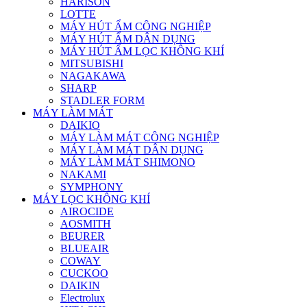
HARISON
LOTTE
MÁY HÚT ẨM CÔNG NGHIỆP
MÁY HÚT ẨM DÂN DỤNG
MÁY HÚT ẨM LỌC KHÔNG KHÍ
MITSUBISHI
NAGAKAWA
SHARP
STADLER FORM
MÁY LÀM MÁT
DAIKIO
MÁY LÀM MÁT CÔNG NGHIỆP
MÁY LÀM MÁT DÂN DỤNG
MÁY LÀM MÁT SHIMONO
NAKAMI
SYMPHONY
MÁY LỌC KHÔNG KHÍ
AIROCIDE
AOSMITH
BEURER
BLUEAIR
COWAY
CUCKOO
DAIKIN
Electrolux