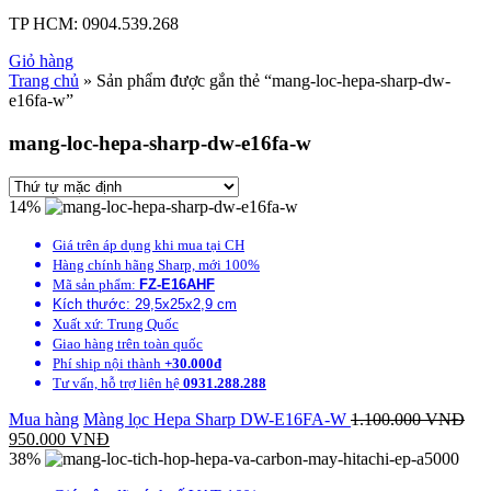
TP HCM:
0904.539.268
Giỏ hàng
Trang chủ
» Sản phẩm được gắn thẻ “mang-loc-hepa-sharp-dw-
e16fa-w”
mang-loc-hepa-sharp-dw-e16fa-w
14%
Giá trên áp dụng khi mua tại CH
Hàng chính hãng Sharp, mới 100%
Mã sản phẩm:
FZ-E16AHF
Kích thước: 29,5x25x2,9 cm
Xuất xứ: Trung Quốc
Giao hàng trên toàn quốc
Phí ship nội thành
+30.000đ
Tư vấn, hỗ trợ liên hệ
0931.288.288
Mua hàng
Màng lọc Hepa Sharp DW-E16FA-W
1.100.000
VNĐ
950.000
VNĐ
38%