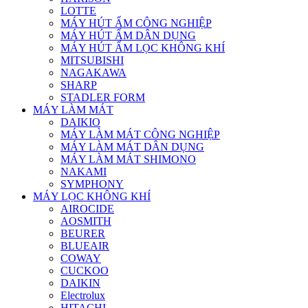
LOTTE
MÁY HÚT ẨM CÔNG NGHIỆP
MÁY HÚT ẨM DÂN DỤNG
MÁY HÚT ẨM LỌC KHÔNG KHÍ
MITSUBISHI
NAGAKAWA
SHARP
STADLER FORM
MÁY LÀM MÁT
DAIKIO
MÁY LÀM MÁT CÔNG NGHIỆP
MÁY LÀM MÁT DÂN DỤNG
MÁY LÀM MÁT SHIMONO
NAKAMI
SYMPHONY
MÁY LỌC KHÔNG KHÍ
AIROCIDE
AOSMITH
BEURER
BLUEAIR
COWAY
CUCKOO
DAIKIN
Electrolux
HITACHI