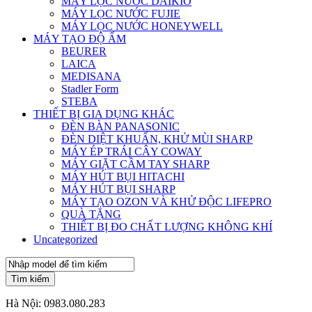
MÁY LỌC NƯỚC DAIKIO
MÁY LỌC NƯỚC FUJIE
MÁY LỌC NƯỚC HONEYWELL
MÁY TẠO ĐỘ ẨM
BEURER
LAICA
MEDISANA
Stadler Form
STEBA
THIẾT BỊ GIA DỤNG KHÁC
ĐÈN BÀN PANASONIC
ĐÈN DIỆT KHUẨN, KHỬ MÙI SHARP
MÁY ÉP TRÁI CÂY COWAY
MÁY GIẶT CẦM TAY SHARP
MÁY HÚT BỤI HITACHI
MÁY HÚT BỤI SHARP
MÁY TẠO OZON VÀ KHỬ ĐỘC LIFEPRO
QUÀ TẶNG
THIẾT BỊ ĐO CHẤT LƯỢNG KHÔNG KHÍ
Uncategorized
Tìm kiếm
Hà Nội:
0983.080.283