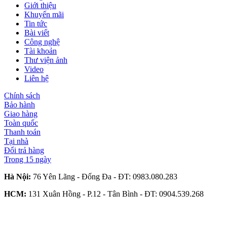
Giới thiệu
Khuyến mãi
Tin tức
Bài viết
Công nghệ
Tài khoản
Thư viện ảnh
Video
Liên hệ
Chính sách
Bảo hành
Giao hàng
Toàn quốc
Thanh toán
Tại nhà
Đổi trả hàng
Trong 15 ngày
Hà Nội:
76 Yên Lãng - Đống Đa - ĐT:
0983.080.283
HCM:
131 Xuân Hồng - P.12 - Tân Bình - ĐT:
0904.539.268