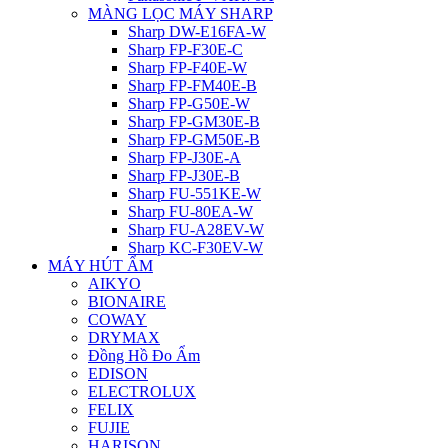
MÀNG LỌC MÁY SHARP
Sharp DW-E16FA-W
Sharp FP-F30E-C
Sharp FP-F40E-W
Sharp FP-FM40E-B
Sharp FP-G50E-W
Sharp FP-GM30E-B
Sharp FP-GM50E-B
Sharp FP-J30E-A
Sharp FP-J30E-B
Sharp FU-551KE-W
Sharp FU-80EA-W
Sharp FU-A28EV-W
Sharp KC-F30EV-W
MÁY HÚT ẨM
AIKYO
BIONAIRE
COWAY
DRYMAX
Đồng Hồ Đo Ẩm
EDISON
ELECTROLUX
FELIX
FUJIE
HARISON