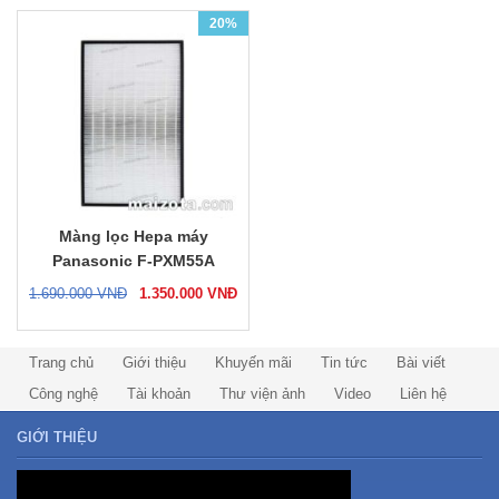
20%
Màng lọc Hepa máy
Panasonic F-PXM55A
1.690.000
VNĐ
1.350.000
VNĐ
Trang chủ
Giới thiệu
Khuyến mãi
Tin tức
Bài viết
Công nghệ
Tài khoản
Thư viện ảnh
Video
Liên hệ
GIỚI THIỆU