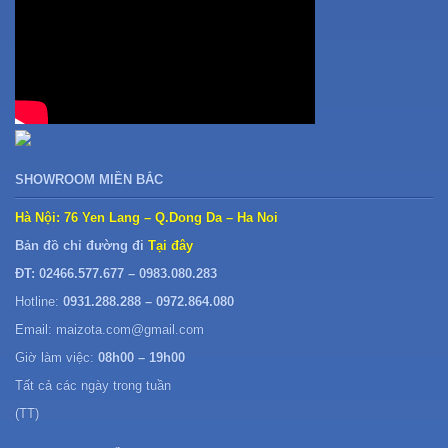
SHOWROOM MIỀN BẮC
Hà Nội: 76 Yen Lang – Q.Dong Da – Ha Noi
Bản đồ chỉ đường đi
Tại đây
ĐT: 02466.577.677 – 0983.080.283
Hotline:
0931.288.288 – 0972.864.080
Email: maizota.com@gmail.com
Giờ làm việc:
08h00 – 19h00
Tất cả các ngày trong tuần
(TT)