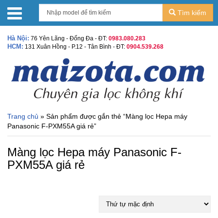
Tìm kiếm
Hà Nội:
76 Yên Lãng - Đống Đa - ĐT:
0983.080.283
HCM:
131 Xuân Hồng - P.12 - Tân Bình - ĐT:
0904.539.268
Trang chủ
» Sản phẩm được gắn thẻ “Màng lọc Hepa máy
Panasonic F-PXM55A giá rẻ”
Màng lọc Hepa máy Panasonic F-
PXM55A giá rẻ