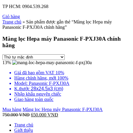
TP HCM:
0904.539.268
Giỏ hàng
Trang chủ
» Sản phẩm được gắn thẻ “Màng lọc Hepa máy
Panasonic F-PXJ30A chính hãng”
Màng lọc Hepa máy Panasonic F-PXJ30A chính
hãng
13%
Giá đã bao gồm VAT 10%
Hàng chính hãng, mới 100%
Model: Panasonic F-PXJ30A
K.thước
28x24.5x3 (cm)
Nhập khẩu nguyên chiếc
Giao hàng toàn quốc
Mua hàng
Màng lọc Hepa máy Panasonic F-PXJ30A
750.000
VNĐ
650.000
VNĐ
Trang chủ
Giới thiệu