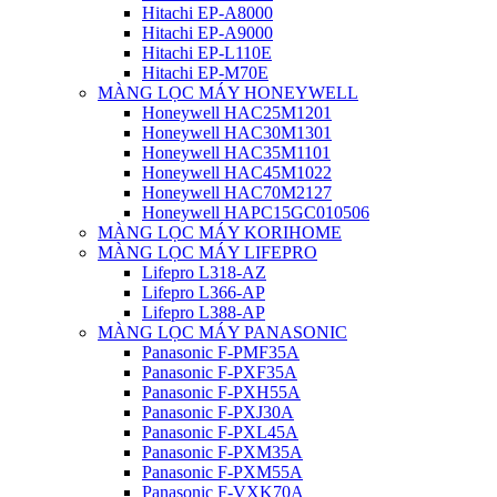
Hitachi EP-A8000
Hitachi EP-A9000
Hitachi EP-L110E
Hitachi EP-M70E
MÀNG LỌC MÁY HONEYWELL
Honeywell HAC25M1201
Honeywell HAC30M1301
Honeywell HAC35M1101
Honeywell HAC45M1022
Honeywell HAC70M2127
Honeywell HAPC15GC010506
MÀNG LỌC MÁY KORIHOME
MÀNG LỌC MÁY LIFEPRO
Lifepro L318-AZ
Lifepro L366-AP
Lifepro L388-AP
MÀNG LỌC MÁY PANASONIC
Panasonic F-PMF35A
Panasonic F-PXF35A
Panasonic F-PXH55A
Panasonic F-PXJ30A
Panasonic F-PXL45A
Panasonic F-PXM35A
Panasonic F-PXM55A
Panasonic F-VXK70A