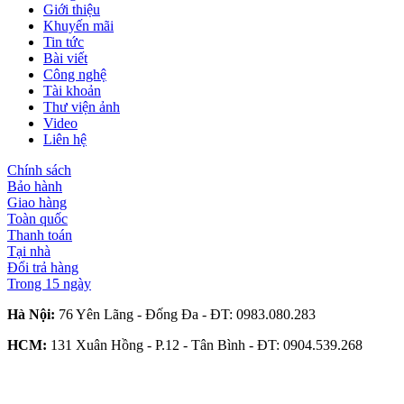
Giới thiệu
Khuyến mãi
Tin tức
Bài viết
Công nghệ
Tài khoản
Thư viện ảnh
Video
Liên hệ
Chính sách
Bảo hành
Giao hàng
Toàn quốc
Thanh toán
Tại nhà
Đổi trả hàng
Trong 15 ngày
Hà Nội:
76 Yên Lãng - Đống Đa - ĐT:
0983.080.283
HCM:
131 Xuân Hồng - P.12 - Tân Bình - ĐT:
0904.539.268