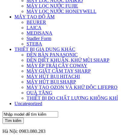
MÁY LỌC NƯỚC DAIKIO
MÁY LỌC NƯỚC FUJIE
MÁY LỌC NƯỚC HONEYWELL
MÁY TẠO ĐỘ ẨM
BEURER
LAICA
MEDISANA
Stadler Form
STEBA
THIẾT BỊ GIA DỤNG KHÁC
ĐÈN BÀN PANASONIC
ĐÈN DIỆT KHUẨN, KHỬ MÙI SHARP
MÁY ÉP TRÁI CÂY COWAY
MÁY GIẶT CẦM TAY SHARP
MÁY HÚT BỤI HITACHI
MÁY HÚT BỤI SHARP
MÁY TẠO OZON VÀ KHỬ ĐỘC LIFEPRO
QUÀ TẶNG
THIẾT BỊ ĐO CHẤT LƯỢNG KHÔNG KHÍ
Uncategorized
Tìm kiếm
Hà Nội:
0983.080.283