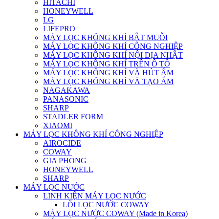
HITACHI
HONEYWELL
LG
LIFEPRO
MÁY LỌC KHÔNG KHÍ BẮT MUỖI
MÁY LỌC KHÔNG KHÍ CÔNG NGHIỆP
MÁY LỌC KHÔNG KHÍ NỘI ĐỊA NHẬT
MÁY LỌC KHÔNG KHÍ TRÊN Ô TÔ
MÁY LỌC KHÔNG KHÍ VÀ HÚT ẨM
MÁY LỌC KHÔNG KHÍ VÀ TẠO ẨM
NAGAKAWA
PANASONIC
SHARP
STADLER FORM
XIAOMI
MÁY LỌC KHÔNG KHÍ CÔNG NGHIỆP
AIROCIDE
COWAY
GIA PHONG
HONEYWELL
SHARP
MÁY LỌC NƯỚC
LINH KIỆN MÁY LỌC NƯỚC
LÕI LỌC NƯỚC COWAY
MÁY LỌC NƯỚC COWAY (Made in Korea)