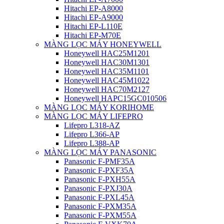
Hitachi EP-A8000
Hitachi EP-A9000
Hitachi EP-L110E
Hitachi EP-M70E
MÀNG LỌC MÁY HONEYWELL
Honeywell HAC25M1201
Honeywell HAC30M1301
Honeywell HAC35M1101
Honeywell HAC45M1022
Honeywell HAC70M2127
Honeywell HAPC15GC010506
MÀNG LỌC MÁY KORIHOME
MÀNG LỌC MÁY LIFEPRO
Lifepro L318-AZ
Lifepro L366-AP
Lifepro L388-AP
MÀNG LỌC MÁY PANASONIC
Panasonic F-PMF35A
Panasonic F-PXF35A
Panasonic F-PXH55A
Panasonic F-PXJ30A
Panasonic F-PXL45A
Panasonic F-PXM35A
Panasonic F-PXM55A