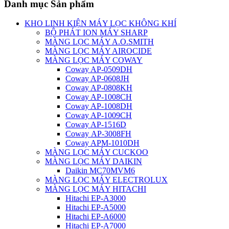
Danh mục Sản phẩm
KHO LINH KIỆN MÁY LỌC KHÔNG KHÍ
BỘ PHÁT ION MÁY SHARP
MÀNG LỌC MÁY A.O.SMITH
MÀNG LỌC MÁY AIROCIDE
MÀNG LỌC MÁY COWAY
Coway AP-0509DH
Coway AP-0608JH
Coway AP-0808KH
Coway AP-1008CH
Coway AP-1008DH
Coway AP-1009CH
Coway AP-1516D
Coway AP-3008FH
Coway APM-1010DH
MÀNG LỌC MÁY CUCKOO
MÀNG LỌC MÁY DAIKIN
Daikin MC70MVM6
MÀNG LỌC MÁY ELECTROLUX
MÀNG LỌC MÁY HITACHI
Hitachi EP-A3000
Hitachi EP-A5000
Hitachi EP-A6000
Hitachi EP-A7000