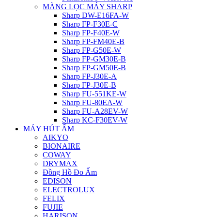
MÀNG LỌC MÁY SHARP
Sharp DW-E16FA-W
Sharp FP-F30E-C
Sharp FP-F40E-W
Sharp FP-FM40E-B
Sharp FP-G50E-W
Sharp FP-GM30E-B
Sharp FP-GM50E-B
Sharp FP-J30E-A
Sharp FP-J30E-B
Sharp FU-551KE-W
Sharp FU-80EA-W
Sharp FU-A28EV-W
Sharp KC-F30EV-W
MÁY HÚT ẨM
AIKYO
BIONAIRE
COWAY
DRYMAX
Đồng Hồ Đo Ẩm
EDISON
ELECTROLUX
FELIX
FUJIE
HARISON