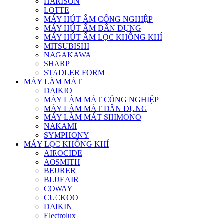
HARISON
LOTTE
MÁY HÚT ẨM CÔNG NGHIỆP
MÁY HÚT ẨM DÂN DỤNG
MÁY HÚT ẨM LỌC KHÔNG KHÍ
MITSUBISHI
NAGAKAWA
SHARP
STADLER FORM
MÁY LÀM MÁT
DAIKIO
MÁY LÀM MÁT CÔNG NGHIỆP
MÁY LÀM MÁT DÂN DỤNG
MÁY LÀM MÁT SHIMONO
NAKAMI
SYMPHONY
MÁY LỌC KHÔNG KHÍ
AIROCIDE
AOSMITH
BEURER
BLUEAIR
COWAY
CUCKOO
DAIKIN
Electrolux