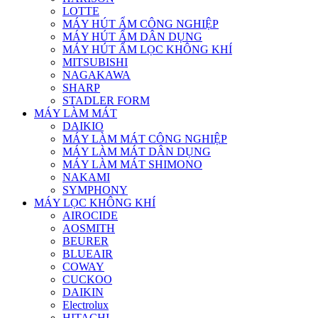
LOTTE
MÁY HÚT ẨM CÔNG NGHIỆP
MÁY HÚT ẨM DÂN DỤNG
MÁY HÚT ẨM LỌC KHÔNG KHÍ
MITSUBISHI
NAGAKAWA
SHARP
STADLER FORM
MÁY LÀM MÁT
DAIKIO
MÁY LÀM MÁT CÔNG NGHIỆP
MÁY LÀM MÁT DÂN DỤNG
MÁY LÀM MÁT SHIMONO
NAKAMI
SYMPHONY
MÁY LỌC KHÔNG KHÍ
AIROCIDE
AOSMITH
BEURER
BLUEAIR
COWAY
CUCKOO
DAIKIN
Electrolux
HITACHI