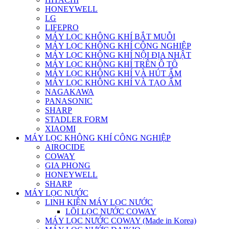
HONEYWELL
LG
LIFEPRO
MÁY LỌC KHÔNG KHÍ BẮT MUỖI
MÁY LỌC KHÔNG KHÍ CÔNG NGHIỆP
MÁY LỌC KHÔNG KHÍ NỘI ĐỊA NHẬT
MÁY LỌC KHÔNG KHÍ TRÊN Ô TÔ
MÁY LỌC KHÔNG KHÍ VÀ HÚT ẨM
MÁY LỌC KHÔNG KHÍ VÀ TẠO ẨM
NAGAKAWA
PANASONIC
SHARP
STADLER FORM
XIAOMI
MÁY LỌC KHÔNG KHÍ CÔNG NGHIỆP
AIROCIDE
COWAY
GIA PHONG
HONEYWELL
SHARP
MÁY LỌC NƯỚC
LINH KIỆN MÁY LỌC NƯỚC
LÕI LỌC NƯỚC COWAY
MÁY LỌC NƯỚC COWAY (Made in Korea)