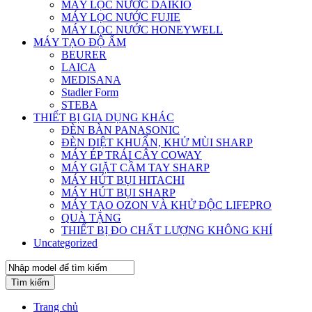
MÁY LỌC NƯỚC DAIKIO
MÁY LỌC NƯỚC FUJIE
MÁY LỌC NƯỚC HONEYWELL
MÁY TẠO ĐỘ ẨM
BEURER
LAICA
MEDISANA
Stadler Form
STEBA
THIẾT BỊ GIA DỤNG KHÁC
ĐÈN BÀN PANASONIC
ĐÈN DIỆT KHUẨN, KHỬ MÙI SHARP
MÁY ÉP TRÁI CÂY COWAY
MÁY GIẶT CẦM TAY SHARP
MÁY HÚT BỤI HITACHI
MÁY HÚT BỤI SHARP
MÁY TẠO OZON VÀ KHỬ ĐỘC LIFEPRO
QUÀ TẶNG
THIẾT BỊ ĐO CHẤT LƯỢNG KHÔNG KHÍ
Uncategorized
Tìm kiếm
Trang chủ