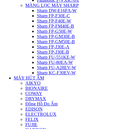
Panasonic F-VXK70A
MÀNG LỌC MÁY SHARP
Sharp DW-E16FA-W
Sharp FP-F30E-C
Sharp FP-F40E-W
Sharp FP-FM40E-B
Sharp FP-G50E-W
Sharp FP-GM30E-B
Sharp FP-GM50E-B
Sharp FP-J30E-A
Sharp FP-J30E-B
Sharp FU-551KE-W
Sharp FU-80EA-W
Sharp FU-A28EV-W
Sharp KC-F30EV-W
MÁY HÚT ẨM
AIKYO
BIONAIRE
COWAY
DRYMAX
Đồng Hồ Đo Ẩm
EDISON
ELECTROLUX
FELIX
FUJIE