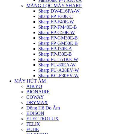
Panasonic F-VXK70A
MÀNG LỌC MÁY SHARP
Sharp DW-E16FA-W
Sharp FP-F30E-C
Sharp FP-F40E-W
Sharp FP-FM40E-B
Sharp FP-G50E-W
Sharp FP-GM30E-B
Sharp FP-GM50E-B
Sharp FP-J30E-A
Sharp FP-J30E-B
Sharp FU-551KE-W
Sharp FU-80EA-W
Sharp FU-A28EV-W
Sharp KC-F30EV-W
MÁY HÚT ẨM
AIKYO
BIONAIRE
COWAY
DRYMAX
Đồng Hồ Đo Ẩm
EDISON
ELECTROLUX
FELIX
FUJIE