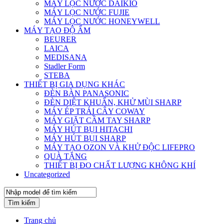
MÁY LỌC NƯỚC DAIKIO
MÁY LỌC NƯỚC FUJIE
MÁY LỌC NƯỚC HONEYWELL
MÁY TẠO ĐỘ ẨM
BEURER
LAICA
MEDISANA
Stadler Form
STEBA
THIẾT BỊ GIA DỤNG KHÁC
ĐÈN BÀN PANASONIC
ĐÈN DIỆT KHUẨN, KHỬ MÙI SHARP
MÁY ÉP TRÁI CÂY COWAY
MÁY GIẶT CẦM TAY SHARP
MÁY HÚT BỤI HITACHI
MÁY HÚT BỤI SHARP
MÁY TẠO OZON VÀ KHỬ ĐỘC LIFEPRO
QUÀ TẶNG
THIẾT BỊ ĐO CHẤT LƯỢNG KHÔNG KHÍ
Uncategorized
Tìm kiếm
Trang chủ