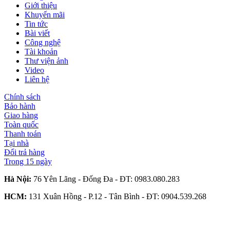
Giới thiệu
Khuyến mãi
Tin tức
Bài viết
Công nghệ
Tài khoản
Thư viện ảnh
Video
Liên hệ
Chính sách
Bảo hành
Giao hàng
Toàn quốc
Thanh toán
Tại nhà
Đổi trả hàng
Trong 15 ngày
Hà Nội:
76 Yên Lãng - Đống Đa - ĐT:
0983.080.283
HCM:
131 Xuân Hồng - P.12 - Tân Bình - ĐT:
0904.539.268