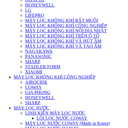
HONEYWELL
LG
LIFEPRO
MÁY LỌC KHÔNG KHÍ BẮT MUỖI
MÁY LỌC KHÔNG KHÍ CÔNG NGHIỆP
MÁY LỌC KHÔNG KHÍ NỘI ĐỊA NHẬT
MÁY LỌC KHÔNG KHÍ TRÊN Ô TÔ
MÁY LỌC KHÔNG KHÍ VÀ HÚT ẨM
MÁY LỌC KHÔNG KHÍ VÀ TẠO ẨM
NAGAKAWA
PANASONIC
SHARP
STADLER FORM
XIAOMI
MÁY LỌC KHÔNG KHÍ CÔNG NGHIỆP
AIROCIDE
COWAY
GIA PHONG
HONEYWELL
SHARP
MÁY LỌC NƯỚC
LINH KIỆN MÁY LỌC NƯỚC
LÕI LỌC NƯỚC COWAY
MÁY LỌC NƯỚC COWAY (Made in Korea)