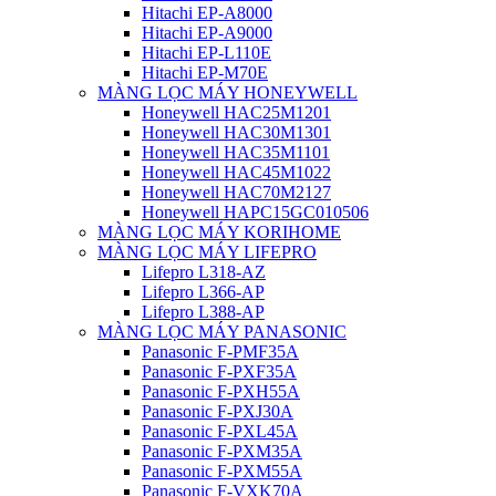
Hitachi EP-A8000
Hitachi EP-A9000
Hitachi EP-L110E
Hitachi EP-M70E
MÀNG LỌC MÁY HONEYWELL
Honeywell HAC25M1201
Honeywell HAC30M1301
Honeywell HAC35M1101
Honeywell HAC45M1022
Honeywell HAC70M2127
Honeywell HAPC15GC010506
MÀNG LỌC MÁY KORIHOME
MÀNG LỌC MÁY LIFEPRO
Lifepro L318-AZ
Lifepro L366-AP
Lifepro L388-AP
MÀNG LỌC MÁY PANASONIC
Panasonic F-PMF35A
Panasonic F-PXF35A
Panasonic F-PXH55A
Panasonic F-PXJ30A
Panasonic F-PXL45A
Panasonic F-PXM35A
Panasonic F-PXM55A
Panasonic F-VXK70A