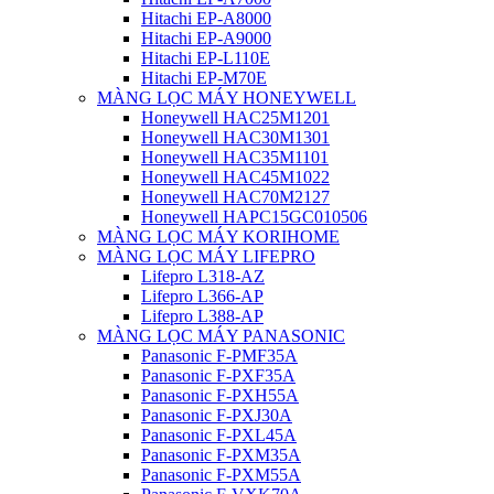
Hitachi EP-A8000
Hitachi EP-A9000
Hitachi EP-L110E
Hitachi EP-M70E
MÀNG LỌC MÁY HONEYWELL
Honeywell HAC25M1201
Honeywell HAC30M1301
Honeywell HAC35M1101
Honeywell HAC45M1022
Honeywell HAC70M2127
Honeywell HAPC15GC010506
MÀNG LỌC MÁY KORIHOME
MÀNG LỌC MÁY LIFEPRO
Lifepro L318-AZ
Lifepro L366-AP
Lifepro L388-AP
MÀNG LỌC MÁY PANASONIC
Panasonic F-PMF35A
Panasonic F-PXF35A
Panasonic F-PXH55A
Panasonic F-PXJ30A
Panasonic F-PXL45A
Panasonic F-PXM35A
Panasonic F-PXM55A