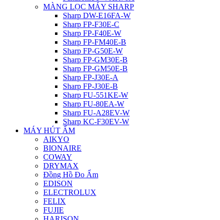
MÀNG LỌC MÁY SHARP
Sharp DW-E16FA-W
Sharp FP-F30E-C
Sharp FP-F40E-W
Sharp FP-FM40E-B
Sharp FP-G50E-W
Sharp FP-GM30E-B
Sharp FP-GM50E-B
Sharp FP-J30E-A
Sharp FP-J30E-B
Sharp FU-551KE-W
Sharp FU-80EA-W
Sharp FU-A28EV-W
Sharp KC-F30EV-W
MÁY HÚT ẨM
AIKYO
BIONAIRE
COWAY
DRYMAX
Đồng Hồ Đo Ẩm
EDISON
ELECTROLUX
FELIX
FUJIE
HARISON