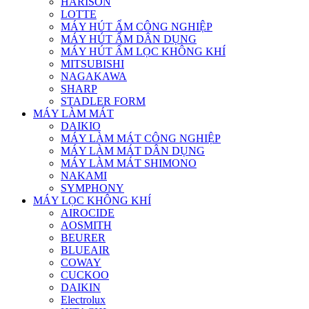
HARISON
LOTTE
MÁY HÚT ẨM CÔNG NGHIỆP
MÁY HÚT ẨM DÂN DỤNG
MÁY HÚT ẨM LỌC KHÔNG KHÍ
MITSUBISHI
NAGAKAWA
SHARP
STADLER FORM
MÁY LÀM MÁT
DAIKIO
MÁY LÀM MÁT CÔNG NGHIỆP
MÁY LÀM MÁT DÂN DỤNG
MÁY LÀM MÁT SHIMONO
NAKAMI
SYMPHONY
MÁY LỌC KHÔNG KHÍ
AIROCIDE
AOSMITH
BEURER
BLUEAIR
COWAY
CUCKOO
DAIKIN
Electrolux