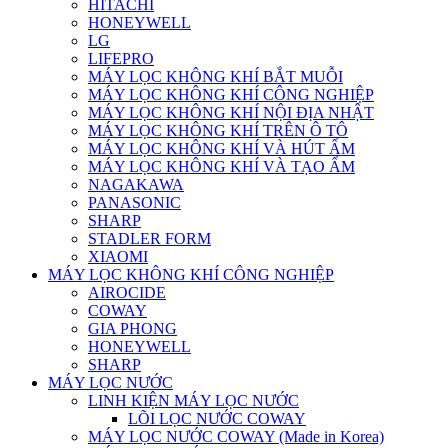
HITACHI
HONEYWELL
LG
LIFEPRO
MÁY LỌC KHÔNG KHÍ BẮT MUỖI
MÁY LỌC KHÔNG KHÍ CÔNG NGHIỆP
MÁY LỌC KHÔNG KHÍ NỘI ĐỊA NHẬT
MÁY LỌC KHÔNG KHÍ TRÊN Ô TÔ
MÁY LỌC KHÔNG KHÍ VÀ HÚT ẨM
MÁY LỌC KHÔNG KHÍ VÀ TẠO ẨM
NAGAKAWA
PANASONIC
SHARP
STADLER FORM
XIAOMI
MÁY LỌC KHÔNG KHÍ CÔNG NGHIỆP
AIROCIDE
COWAY
GIA PHONG
HONEYWELL
SHARP
MÁY LỌC NƯỚC
LINH KIỆN MÁY LỌC NƯỚC
LÕI LỌC NƯỚC COWAY
MÁY LỌC NƯỚC COWAY (Made in Korea)