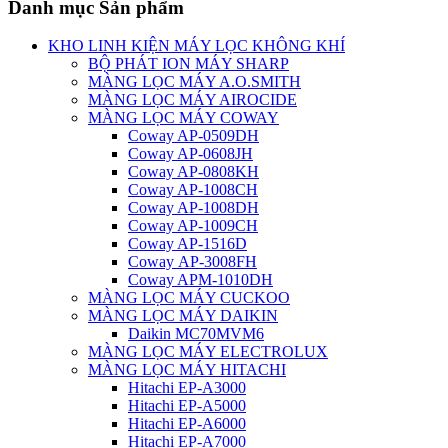
Danh mục Sản phẩm
KHO LINH KIỆN MÁY LỌC KHÔNG KHÍ
BỘ PHÁT ION MÁY SHARP
MÀNG LỌC MÁY A.O.SMITH
MÀNG LỌC MÁY AIROCIDE
MÀNG LỌC MÁY COWAY
Coway AP-0509DH
Coway AP-0608JH
Coway AP-0808KH
Coway AP-1008CH
Coway AP-1008DH
Coway AP-1009CH
Coway AP-1516D
Coway AP-3008FH
Coway APM-1010DH
MÀNG LỌC MÁY CUCKOO
MÀNG LỌC MÁY DAIKIN
Daikin MC70MVM6
MÀNG LỌC MÁY ELECTROLUX
MÀNG LỌC MÁY HITACHI
Hitachi EP-A3000
Hitachi EP-A5000
Hitachi EP-A6000
Hitachi EP-A7000