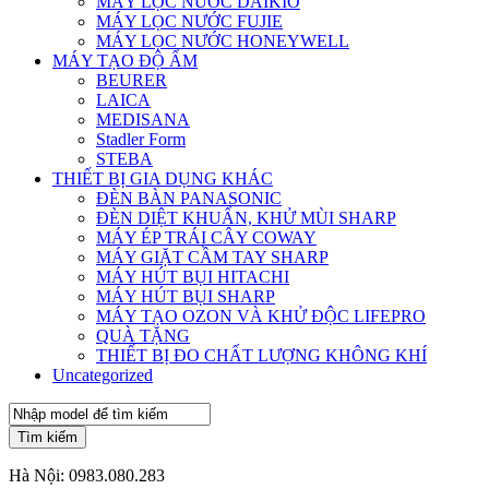
MÁY LỌC NƯỚC DAIKIO
MÁY LỌC NƯỚC FUJIE
MÁY LỌC NƯỚC HONEYWELL
MÁY TẠO ĐỘ ẨM
BEURER
LAICA
MEDISANA
Stadler Form
STEBA
THIẾT BỊ GIA DỤNG KHÁC
ĐÈN BÀN PANASONIC
ĐÈN DIỆT KHUẨN, KHỬ MÙI SHARP
MÁY ÉP TRÁI CÂY COWAY
MÁY GIẶT CẦM TAY SHARP
MÁY HÚT BỤI HITACHI
MÁY HÚT BỤI SHARP
MÁY TẠO OZON VÀ KHỬ ĐỘC LIFEPRO
QUÀ TẶNG
THIẾT BỊ ĐO CHẤT LƯỢNG KHÔNG KHÍ
Uncategorized
Tìm kiếm
Hà Nội:
0983.080.283