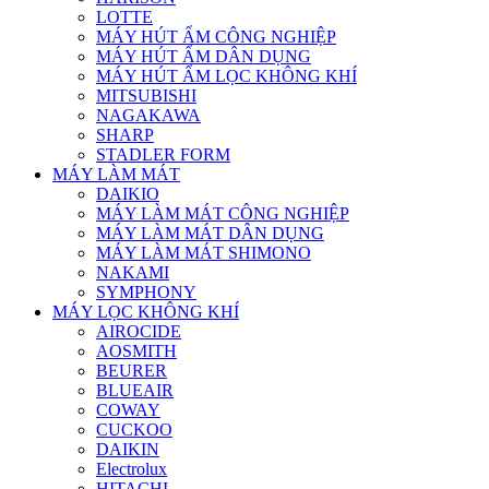
LOTTE
MÁY HÚT ẨM CÔNG NGHIỆP
MÁY HÚT ẨM DÂN DỤNG
MÁY HÚT ẨM LỌC KHÔNG KHÍ
MITSUBISHI
NAGAKAWA
SHARP
STADLER FORM
MÁY LÀM MÁT
DAIKIO
MÁY LÀM MÁT CÔNG NGHIỆP
MÁY LÀM MÁT DÂN DỤNG
MÁY LÀM MÁT SHIMONO
NAKAMI
SYMPHONY
MÁY LỌC KHÔNG KHÍ
AIROCIDE
AOSMITH
BEURER
BLUEAIR
COWAY
CUCKOO
DAIKIN
Electrolux
HITACHI