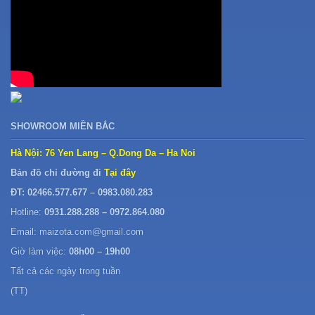
SHOWROOM MIỀN BẮC
Hà Nội: 76 Yen Lang – Q.Dong Da – Ha Noi
Bản đồ chỉ đường đi
Tại đây
ĐT: 02466.577.677 – 0983.080.283
Hotline:
0931.288.288 – 0972.864.080
Email: maizota.com@gmail.com
Giờ làm việc:
08h00 – 19h00
Tất cả các ngày trong tuần
(TT)