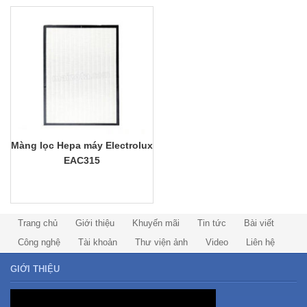
Màng lọc Hepa máy Electrolux
EAC315
Trang chủ
Giới thiệu
Khuyến mãi
Tin tức
Bài viết
Công nghệ
Tài khoản
Thư viện ảnh
Video
Liên hệ
GIỚI THIỆU