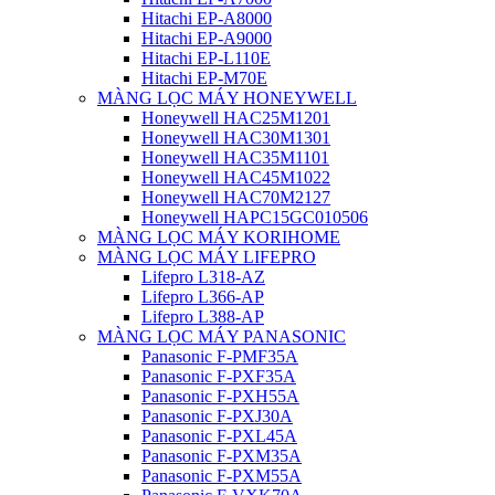
Hitachi EP-A8000
Hitachi EP-A9000
Hitachi EP-L110E
Hitachi EP-M70E
MÀNG LỌC MÁY HONEYWELL
Honeywell HAC25M1201
Honeywell HAC30M1301
Honeywell HAC35M1101
Honeywell HAC45M1022
Honeywell HAC70M2127
Honeywell HAPC15GC010506
MÀNG LỌC MÁY KORIHOME
MÀNG LỌC MÁY LIFEPRO
Lifepro L318-AZ
Lifepro L366-AP
Lifepro L388-AP
MÀNG LỌC MÁY PANASONIC
Panasonic F-PMF35A
Panasonic F-PXF35A
Panasonic F-PXH55A
Panasonic F-PXJ30A
Panasonic F-PXL45A
Panasonic F-PXM35A
Panasonic F-PXM55A