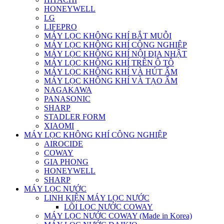
HONEYWELL
LG
LIFEPRO
MÁY LỌC KHÔNG KHÍ BẮT MUỖI
MÁY LỌC KHÔNG KHÍ CÔNG NGHIỆP
MÁY LỌC KHÔNG KHÍ NỘI ĐỊA NHẬT
MÁY LỌC KHÔNG KHÍ TRÊN Ô TÔ
MÁY LỌC KHÔNG KHÍ VÀ HÚT ẨM
MÁY LỌC KHÔNG KHÍ VÀ TẠO ẨM
NAGAKAWA
PANASONIC
SHARP
STADLER FORM
XIAOMI
MÁY LỌC KHÔNG KHÍ CÔNG NGHIỆP
AIROCIDE
COWAY
GIA PHONG
HONEYWELL
SHARP
MÁY LỌC NƯỚC
LINH KIỆN MÁY LỌC NƯỚC
LÕI LỌC NƯỚC COWAY
MÁY LỌC NƯỚC COWAY (Made in Korea)