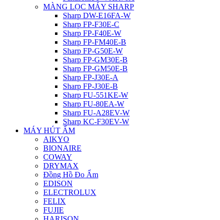
MÀNG LỌC MÁY SHARP
Sharp DW-E16FA-W
Sharp FP-F30E-C
Sharp FP-F40E-W
Sharp FP-FM40E-B
Sharp FP-G50E-W
Sharp FP-GM30E-B
Sharp FP-GM50E-B
Sharp FP-J30E-A
Sharp FP-J30E-B
Sharp FU-551KE-W
Sharp FU-80EA-W
Sharp FU-A28EV-W
Sharp KC-F30EV-W
MÁY HÚT ẨM
AIKYO
BIONAIRE
COWAY
DRYMAX
Đồng Hồ Đo Ẩm
EDISON
ELECTROLUX
FELIX
FUJIE
HARISON