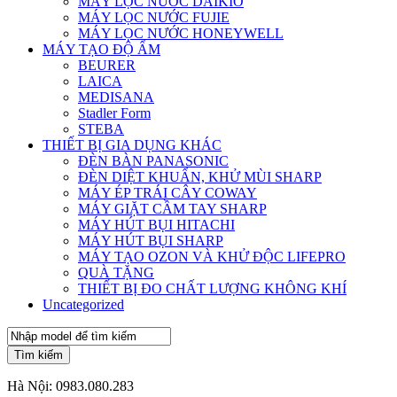
MÁY LỌC NƯỚC DAIKIO
MÁY LỌC NƯỚC FUJIE
MÁY LỌC NƯỚC HONEYWELL
MÁY TẠO ĐỘ ẨM
BEURER
LAICA
MEDISANA
Stadler Form
STEBA
THIẾT BỊ GIA DỤNG KHÁC
ĐÈN BÀN PANASONIC
ĐÈN DIỆT KHUẨN, KHỬ MÙI SHARP
MÁY ÉP TRÁI CÂY COWAY
MÁY GIẶT CẦM TAY SHARP
MÁY HÚT BỤI HITACHI
MÁY HÚT BỤI SHARP
MÁY TẠO OZON VÀ KHỬ ĐỘC LIFEPRO
QUÀ TẶNG
THIẾT BỊ ĐO CHẤT LƯỢNG KHÔNG KHÍ
Uncategorized
Tìm kiếm
Hà Nội:
0983.080.283