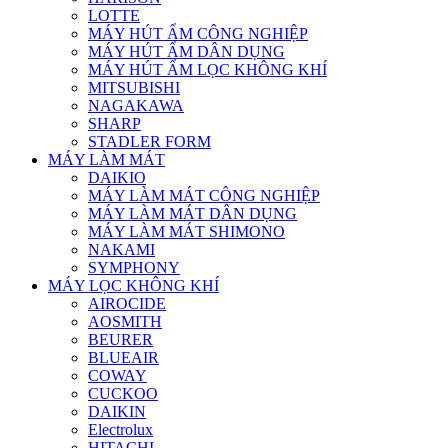
LOTTE
MÁY HÚT ẨM CÔNG NGHIỆP
MÁY HÚT ẨM DÂN DỤNG
MÁY HÚT ẨM LỌC KHÔNG KHÍ
MITSUBISHI
NAGAKAWA
SHARP
STADLER FORM
MÁY LÀM MÁT
DAIKIO
MÁY LÀM MÁT CÔNG NGHIỆP
MÁY LÀM MÁT DÂN DỤNG
MÁY LÀM MÁT SHIMONO
NAKAMI
SYMPHONY
MÁY LỌC KHÔNG KHÍ
AIROCIDE
AOSMITH
BEURER
BLUEAIR
COWAY
CUCKOO
DAIKIN
Electrolux
HITACHI