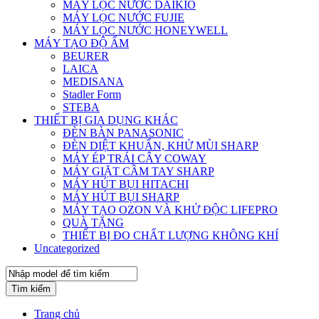
MÁY LỌC NƯỚC DAIKIO
MÁY LỌC NƯỚC FUJIE
MÁY LỌC NƯỚC HONEYWELL
MÁY TẠO ĐỘ ẨM
BEURER
LAICA
MEDISANA
Stadler Form
STEBA
THIẾT BỊ GIA DỤNG KHÁC
ĐÈN BÀN PANASONIC
ĐÈN DIỆT KHUẨN, KHỬ MÙI SHARP
MÁY ÉP TRÁI CÂY COWAY
MÁY GIẶT CẦM TAY SHARP
MÁY HÚT BỤI HITACHI
MÁY HÚT BỤI SHARP
MÁY TẠO OZON VÀ KHỬ ĐỘC LIFEPRO
QUÀ TẶNG
THIẾT BỊ ĐO CHẤT LƯỢNG KHÔNG KHÍ
Uncategorized
Tìm kiếm
Trang chủ