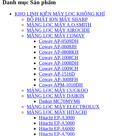
Danh mục Sản phẩm
KHO LINH KIỆN MÁY LỌC KHÔNG KHÍ
BỘ PHÁT ION MÁY SHARP
MÀNG LỌC MÁY A.O.SMITH
MÀNG LỌC MÁY AIROCIDE
MÀNG LỌC MÁY COWAY
Coway AP-0509DH
Coway AP-0608JH
Coway AP-0808KH
Coway AP-1008CH
Coway AP-1008DH
Coway AP-1009CH
Coway AP-1516D
Coway AP-3008FH
Coway APM-1010DH
MÀNG LỌC MÁY CUCKOO
MÀNG LỌC MÁY DAIKIN
Daikin MC70MVM6
MÀNG LỌC MÁY ELECTROLUX
MÀNG LỌC MÁY HITACHI
Hitachi EP-A3000
Hitachi EP-A5000
Hitachi EP-A6000
Hitachi EP-A7000