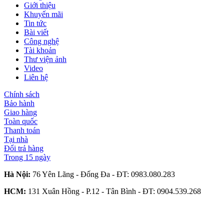
Giới thiệu
Khuyến mãi
Tin tức
Bài viết
Công nghệ
Tài khoản
Thư viện ảnh
Video
Liên hệ
Chính sách
Bảo hành
Giao hàng
Toàn quốc
Thanh toán
Tại nhà
Đổi trả hàng
Trong 15 ngày
Hà Nội:
76 Yên Lãng - Đống Đa - ĐT:
0983.080.283
HCM:
131 Xuân Hồng - P.12 - Tân Bình - ĐT:
0904.539.268