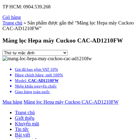
TP HCM:
0904.539.268
Giỏ hàng
Trang chủ
» Sản phẩm được gắn thẻ “Màng lọc Hepa máy Cuckoo
CAC-AD1210FW”
Màng lọc Hepa máy Cuckoo CAC-AD1210FW
Giá đã bao gồm VAT 10%
Hàng chính hãng, mới 100%
Model:
CAC-AD1210FW
Nhập khẩu nguyên chiếc
Giao hàng toàn quốc
Mua hàng
Màng lọc Hepa máy Cuckoo CAC-AD1210FW
Trang chủ
Giới thiệu
Khuyến mãi
Tin tức
Bài viết