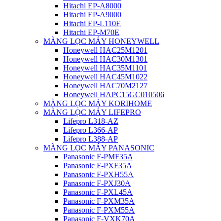
Hitachi EP-A8000
Hitachi EP-A9000
Hitachi EP-L110E
Hitachi EP-M70E
MÀNG LỌC MÁY HONEYWELL
Honeywell HAC25M1201
Honeywell HAC30M1301
Honeywell HAC35M1101
Honeywell HAC45M1022
Honeywell HAC70M2127
Honeywell HAPC15GC010506
MÀNG LỌC MÁY KORIHOME
MÀNG LỌC MÁY LIFEPRO
Lifepro L318-AZ
Lifepro L366-AP
Lifepro L388-AP
MÀNG LỌC MÁY PANASONIC
Panasonic F-PMF35A
Panasonic F-PXF35A
Panasonic F-PXH55A
Panasonic F-PXJ30A
Panasonic F-PXL45A
Panasonic F-PXM35A
Panasonic F-PXM55A
Panasonic F-VXK70A