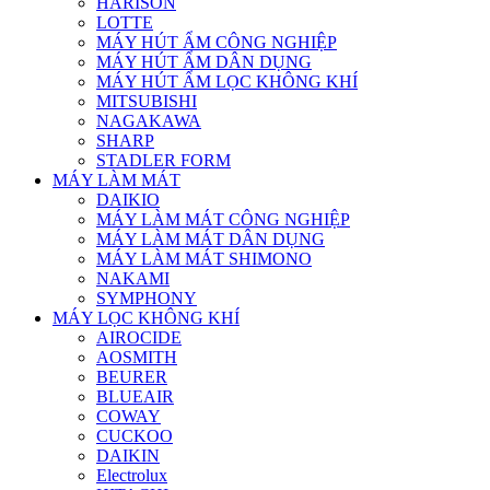
HARISON
LOTTE
MÁY HÚT ẨM CÔNG NGHIỆP
MÁY HÚT ẨM DÂN DỤNG
MÁY HÚT ẨM LỌC KHÔNG KHÍ
MITSUBISHI
NAGAKAWA
SHARP
STADLER FORM
MÁY LÀM MÁT
DAIKIO
MÁY LÀM MÁT CÔNG NGHIỆP
MÁY LÀM MÁT DÂN DỤNG
MÁY LÀM MÁT SHIMONO
NAKAMI
SYMPHONY
MÁY LỌC KHÔNG KHÍ
AIROCIDE
AOSMITH
BEURER
BLUEAIR
COWAY
CUCKOO
DAIKIN
Electrolux