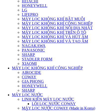
HITACHI
HONEYWELL
LG
LIFEPRO
MÁY LỌC KHÔNG KHÍ BẮT MUỖI
MÁY LỌC KHÔNG KHÍ CÔNG NGHIỆP
MÁY LỌC KHÔNG KHÍ NỘI ĐỊA NHẬT
MÁY LỌC KHÔNG KHÍ TRÊN Ô TÔ
MÁY LỌC KHÔNG KHÍ VÀ HÚT ẨM
MÁY LỌC KHÔNG KHÍ VÀ TẠO ẨM
NAGAKAWA
PANASONIC
SHARP
STADLER FORM
XIAOMI
MÁY LỌC KHÔNG KHÍ CÔNG NGHIỆP
AIROCIDE
COWAY
GIA PHONG
HONEYWELL
SHARP
MÁY LỌC NƯỚC
LINH KIỆN MÁY LỌC NƯỚC
LÕI LỌC NƯỚC COWAY
MÁY LỌC NƯỚC COWAY (Made in Korea)