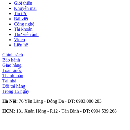
Giới thiệu
Khuyến mãi
Tin tức
Bài viết
Công nghệ
Tài khoản
Thư viện ảnh
Video
Liên hệ
Chính sách
Bảo hành
Giao hàng
Toàn quốc
Thanh toán
Tại nhà
Đổi trả hàng
Trong 15 ngày
Hà Nội:
76 Yên Lãng - Đống Đa - ĐT:
0983.080.283
HCM:
131 Xuân Hồng - P.12 - Tân Bình - ĐT:
0904.539.268