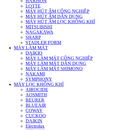
HARISON
LOTTE
MÁY HÚT ẨM CÔNG NGHIỆP
MÁY HÚT ẨM DÂN DỤNG
MÁY HÚT ẨM LỌC KHÔNG KHÍ
MITSUBISHI
NAGAKAWA
SHARP
STADLER FORM
MÁY LÀM MÁT
DAIKIO
MÁY LÀM MÁT CÔNG NGHIỆP
MÁY LÀM MÁT DÂN DỤNG
MÁY LÀM MÁT SHIMONO
NAKAMI
SYMPHONY
MÁY LỌC KHÔNG KHÍ
AIROCIDE
AOSMITH
BEURER
BLUEAIR
COWAY
CUCKOO
DAIKIN
Electrolux