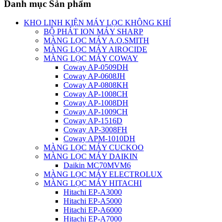
Danh mục Sản phẩm
KHO LINH KIỆN MÁY LỌC KHÔNG KHÍ
BỘ PHÁT ION MÁY SHARP
MÀNG LỌC MÁY A.O.SMITH
MÀNG LỌC MÁY AIROCIDE
MÀNG LỌC MÁY COWAY
Coway AP-0509DH
Coway AP-0608JH
Coway AP-0808KH
Coway AP-1008CH
Coway AP-1008DH
Coway AP-1009CH
Coway AP-1516D
Coway AP-3008FH
Coway APM-1010DH
MÀNG LỌC MÁY CUCKOO
MÀNG LỌC MÁY DAIKIN
Daikin MC70MVM6
MÀNG LỌC MÁY ELECTROLUX
MÀNG LỌC MÁY HITACHI
Hitachi EP-A3000
Hitachi EP-A5000
Hitachi EP-A6000
Hitachi EP-A7000