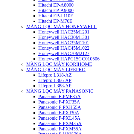
Hitachi EP-A8000
Hitachi EP-A9000
Hitachi EP-L110E
Hitachi EP-M70E
MÀNG LỌC MÁY HONEYWELL
Honeywell HAC25M1201
Honeywell HAC30M1301
Honeywell HAC35M1101
Honeywell HAC45M1022
Honeywell HAC70M2127
Honeywell HAPC15GC010506
MÀNG LỌC MÁY KORIHOME
MÀNG LỌC MÁY LIFEPRO
Lifepro L318-AZ
Lifepro L366-AP
Lifepro L388-AP
MÀNG LỌC MÁY PANASONIC
Panasonic F-PMF35A
Panasonic F-PXF35A
Panasonic F-PXH55A
Panasonic F-PXJ30A
Panasonic F-PXL45A
Panasonic F-PXM35A
Panasonic F-PXM55A