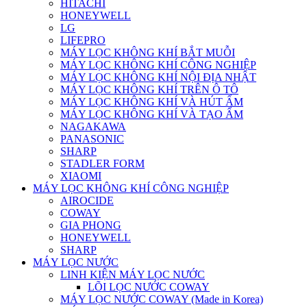
HITACHI
HONEYWELL
LG
LIFEPRO
MÁY LỌC KHÔNG KHÍ BẮT MUỖI
MÁY LỌC KHÔNG KHÍ CÔNG NGHIỆP
MÁY LỌC KHÔNG KHÍ NỘI ĐỊA NHẬT
MÁY LỌC KHÔNG KHÍ TRÊN Ô TÔ
MÁY LỌC KHÔNG KHÍ VÀ HÚT ẨM
MÁY LỌC KHÔNG KHÍ VÀ TẠO ẨM
NAGAKAWA
PANASONIC
SHARP
STADLER FORM
XIAOMI
MÁY LỌC KHÔNG KHÍ CÔNG NGHIỆP
AIROCIDE
COWAY
GIA PHONG
HONEYWELL
SHARP
MÁY LỌC NƯỚC
LINH KIỆN MÁY LỌC NƯỚC
LÕI LỌC NƯỚC COWAY
MÁY LỌC NƯỚC COWAY (Made in Korea)