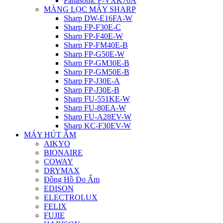
Panasonic F-VXK70A
MÀNG LỌC MÁY SHARP
Sharp DW-E16FA-W
Sharp FP-F30E-C
Sharp FP-F40E-W
Sharp FP-FM40E-B
Sharp FP-G50E-W
Sharp FP-GM30E-B
Sharp FP-GM50E-B
Sharp FP-J30E-A
Sharp FP-J30E-B
Sharp FU-551KE-W
Sharp FU-80EA-W
Sharp FU-A28EV-W
Sharp KC-F30EV-W
MÁY HÚT ẨM
AIKYO
BIONAIRE
COWAY
DRYMAX
Đồng Hồ Đo Ẩm
EDISON
ELECTROLUX
FELIX
FUJIE