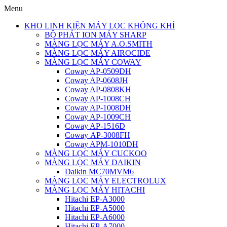
Menu
KHO LINH KIỆN MÁY LỌC KHÔNG KHÍ
BỘ PHÁT ION MÁY SHARP
MÀNG LỌC MÁY A.O.SMITH
MÀNG LỌC MÁY AIROCIDE
MÀNG LỌC MÁY COWAY
Coway AP-0509DH
Coway AP-0608JH
Coway AP-0808KH
Coway AP-1008CH
Coway AP-1008DH
Coway AP-1009CH
Coway AP-1516D
Coway AP-3008FH
Coway APM-1010DH
MÀNG LỌC MÁY CUCKOO
MÀNG LỌC MÁY DAIKIN
Daikin MC70MVM6
MÀNG LỌC MÁY ELECTROLUX
MÀNG LỌC MÁY HITACHI
Hitachi EP-A3000
Hitachi EP-A5000
Hitachi EP-A6000
Hitachi EP-A7000