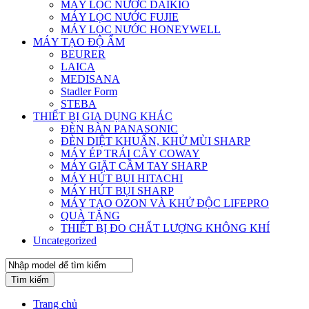
MÁY LỌC NƯỚC DAIKIO
MÁY LỌC NƯỚC FUJIE
MÁY LỌC NƯỚC HONEYWELL
MÁY TẠO ĐỘ ẨM
BEURER
LAICA
MEDISANA
Stadler Form
STEBA
THIẾT BỊ GIA DỤNG KHÁC
ĐÈN BÀN PANASONIC
ĐÈN DIỆT KHUẨN, KHỬ MÙI SHARP
MÁY ÉP TRÁI CÂY COWAY
MÁY GIẶT CẦM TAY SHARP
MÁY HÚT BỤI HITACHI
MÁY HÚT BỤI SHARP
MÁY TẠO OZON VÀ KHỬ ĐỘC LIFEPRO
QUÀ TẶNG
THIẾT BỊ ĐO CHẤT LƯỢNG KHÔNG KHÍ
Uncategorized
Tìm kiếm
Trang chủ