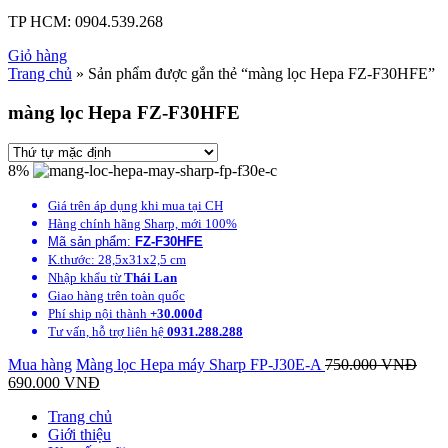
TP HCM:
0904.539.268
Giỏ hàng
Trang chủ
» Sản phẩm được gắn thẻ “màng lọc Hepa FZ-F30HFE”
màng lọc Hepa FZ-F30HFE
8%
Giá trên áp dụng khi mua tại CH
Hàng chính hãng Sharp, mới 100%
Mã sản phẩm:
FZ-F30HFE
K.thước: 28,5x31x2,5 cm
Nhập khẩu từ
Thái Lan
Giao hàng trên toàn quốc
Phí ship nội thành
+30.000đ
Tư vấn, hỗ trợ liên hệ
0931.288.288
Mua hàng
Màng lọc Hepa máy Sharp FP-J30E-A
750.000
VNĐ
690.000
VNĐ
Trang chủ
Giới thiệu