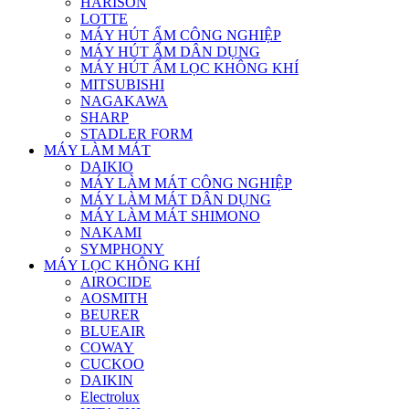
HARISON
LOTTE
MÁY HÚT ẨM CÔNG NGHIỆP
MÁY HÚT ẨM DÂN DỤNG
MÁY HÚT ẨM LỌC KHÔNG KHÍ
MITSUBISHI
NAGAKAWA
SHARP
STADLER FORM
MÁY LÀM MÁT
DAIKIO
MÁY LÀM MÁT CÔNG NGHIỆP
MÁY LÀM MÁT DÂN DỤNG
MÁY LÀM MÁT SHIMONO
NAKAMI
SYMPHONY
MÁY LỌC KHÔNG KHÍ
AIROCIDE
AOSMITH
BEURER
BLUEAIR
COWAY
CUCKOO
DAIKIN
Electrolux