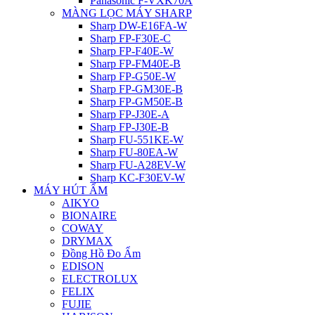
Panasonic F-VXK70A
MÀNG LỌC MÁY SHARP
Sharp DW-E16FA-W
Sharp FP-F30E-C
Sharp FP-F40E-W
Sharp FP-FM40E-B
Sharp FP-G50E-W
Sharp FP-GM30E-B
Sharp FP-GM50E-B
Sharp FP-J30E-A
Sharp FP-J30E-B
Sharp FU-551KE-W
Sharp FU-80EA-W
Sharp FU-A28EV-W
Sharp KC-F30EV-W
MÁY HÚT ẨM
AIKYO
BIONAIRE
COWAY
DRYMAX
Đồng Hồ Đo Ẩm
EDISON
ELECTROLUX
FELIX
FUJIE