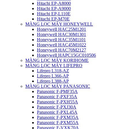
Hitachi EP-A8000
Hitachi EP-A9000
Hitachi EP-L110E
Hitachi EP-M70E
MÀNG LỌC MÁY HONEYWELL
Honeywell HAC25M1201
Honeywell HAC30M1301
Honeywell HAC35M1101
Honeywell HAC45M1022
Honeywell HAC70M2127
Honeywell HAPC15GC010506
MÀNG LỌC MÁY KORIHOME
MÀNG LỌC MÁY LIFEPRO
Lifepro L318-AZ
Lifepro L366-AP
Lifepro L388-AP
MÀNG LỌC MÁY PANASONIC
Panasonic F-PMF35A
Panasonic F-PXF35A
Panasonic F-PXH55A
Panasonic F-PXJ30A
Panasonic F-PXL45A
Panasonic F-PXM35A
Panasonic F-PXM55A
Panasonic F-VXK70A