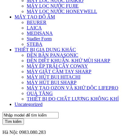
MÁY LỌC NƯỚC DAIKIO
MÁY LỌC NƯỚC FUJIE
MÁY LỌC NƯỚC HONEYWELL
MÁY TẠO ĐỘ ẨM
BEURER
LAICA
MEDISANA
Stadler Form
STEBA
THIẾT BỊ GIA DỤNG KHÁC
ĐÈN BÀN PANASONIC
ĐÈN DIỆT KHUẨN, KHỬ MÙI SHARP
MÁY ÉP TRÁI CÂY COWAY
MÁY GIẶT CẦM TAY SHARP
MÁY HÚT BỤI HITACHI
MÁY HÚT BỤI SHARP
MÁY TẠO OZON VÀ KHỬ ĐỘC LIFEPRO
QUÀ TẶNG
THIẾT BỊ ĐO CHẤT LƯỢNG KHÔNG KHÍ
Uncategorized
Tìm kiếm
Hà Nội:
0983.080.283