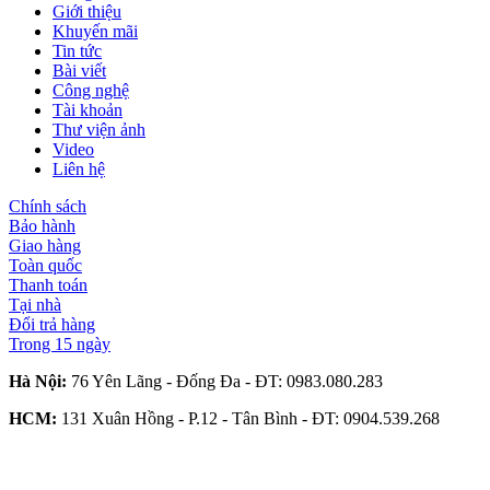
Giới thiệu
Khuyến mãi
Tin tức
Bài viết
Công nghệ
Tài khoản
Thư viện ảnh
Video
Liên hệ
Chính sách
Bảo hành
Giao hàng
Toàn quốc
Thanh toán
Tại nhà
Đổi trả hàng
Trong 15 ngày
Hà Nội:
76 Yên Lãng - Đống Đa - ĐT:
0983.080.283
HCM:
131 Xuân Hồng - P.12 - Tân Bình - ĐT:
0904.539.268