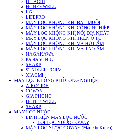
HITACHI
HONEYWELL
LG
LIFEPRO
MÁY LỌC KHÔNG KHÍ BẮT MUỖI
MÁY LỌC KHÔNG KHÍ CÔNG NGHIỆP
MÁY LỌC KHÔNG KHÍ NỘI ĐỊA NHẬT
MÁY LỌC KHÔNG KHÍ TRÊN Ô TÔ
MÁY LỌC KHÔNG KHÍ VÀ HÚT ẨM
MÁY LỌC KHÔNG KHÍ VÀ TẠO ẨM
NAGAKAWA
PANASONIC
SHARP
STADLER FORM
XIAOMI
MÁY LỌC KHÔNG KHÍ CÔNG NGHIỆP
AIROCIDE
COWAY
GIA PHONG
HONEYWELL
SHARP
MÁY LỌC NƯỚC
LINH KIỆN MÁY LỌC NƯỚC
LÕI LỌC NƯỚC COWAY
MÁY LỌC NƯỚC COWAY (Made in Korea)