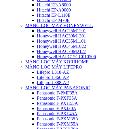
Hitachi EP-A8000
Hitachi EP-A9000
Hitachi EP-L110E
Hitachi EP-M70E
MÀNG LỌC MÁY HONEYWELL
Honeywell HAC25M1201
Honeywell HAC30M1301
Honeywell HAC35M1101
Honeywell HAC45M1022
Honeywell HAC70M2127
Honeywell HAPC15GC010506
MÀNG LỌC MÁY KORIHOME
MÀNG LỌC MÁY LIFEPRO
Lifepro L318-AZ
Lifepro L366-AP
Lifepro L388-AP
MÀNG LỌC MÁY PANASONIC
Panasonic F-PMF35A
Panasonic F-PXF35A
Panasonic F-PXH55A
Panasonic F-PXJ30A
Panasonic F-PXL45A
Panasonic F-PXM35A
Panasonic F-PXM55A