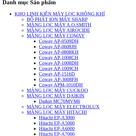
Danh mục Sản phẩm
KHO LINH KIỆN MÁY LỌC KHÔNG KHÍ
BỘ PHÁT ION MÁY SHARP
MÀNG LỌC MÁY A.O.SMITH
MÀNG LỌC MÁY AIROCIDE
MÀNG LỌC MÁY COWAY
Coway AP-0509DH
Coway AP-0608JH
Coway AP-0808KH
Coway AP-1008CH
Coway AP-1008DH
Coway AP-1009CH
Coway AP-1516D
Coway AP-3008FH
Coway APM-1010DH
MÀNG LỌC MÁY CUCKOO
MÀNG LỌC MÁY DAIKIN
Daikin MC70MVM6
MÀNG LỌC MÁY ELECTROLUX
MÀNG LỌC MÁY HITACHI
Hitachi EP-A3000
Hitachi EP-A5000
Hitachi EP-A6000
Hitachi EP-A7000