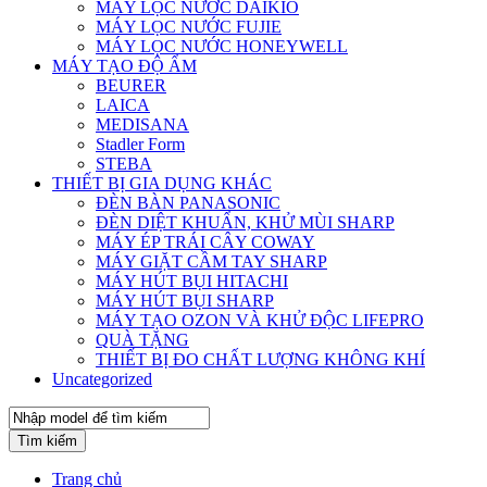
MÁY LỌC NƯỚC DAIKIO
MÁY LỌC NƯỚC FUJIE
MÁY LỌC NƯỚC HONEYWELL
MÁY TẠO ĐỘ ẨM
BEURER
LAICA
MEDISANA
Stadler Form
STEBA
THIẾT BỊ GIA DỤNG KHÁC
ĐÈN BÀN PANASONIC
ĐÈN DIỆT KHUẨN, KHỬ MÙI SHARP
MÁY ÉP TRÁI CÂY COWAY
MÁY GIẶT CẦM TAY SHARP
MÁY HÚT BỤI HITACHI
MÁY HÚT BỤI SHARP
MÁY TẠO OZON VÀ KHỬ ĐỘC LIFEPRO
QUÀ TẶNG
THIẾT BỊ ĐO CHẤT LƯỢNG KHÔNG KHÍ
Uncategorized
Tìm kiếm
Trang chủ