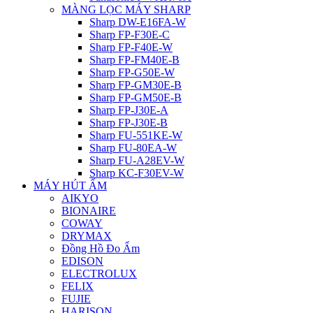
MÀNG LỌC MÁY SHARP
Sharp DW-E16FA-W
Sharp FP-F30E-C
Sharp FP-F40E-W
Sharp FP-FM40E-B
Sharp FP-G50E-W
Sharp FP-GM30E-B
Sharp FP-GM50E-B
Sharp FP-J30E-A
Sharp FP-J30E-B
Sharp FU-551KE-W
Sharp FU-80EA-W
Sharp FU-A28EV-W
Sharp KC-F30EV-W
MÁY HÚT ẨM
AIKYO
BIONAIRE
COWAY
DRYMAX
Đồng Hồ Đo Ẩm
EDISON
ELECTROLUX
FELIX
FUJIE
HARISON