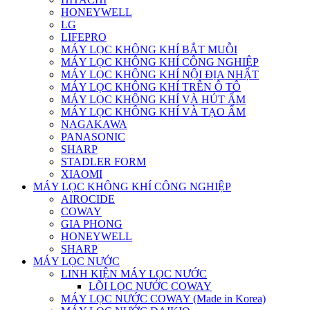
HONEYWELL
LG
LIFEPRO
MÁY LỌC KHÔNG KHÍ BẮT MUỖI
MÁY LỌC KHÔNG KHÍ CÔNG NGHIỆP
MÁY LỌC KHÔNG KHÍ NỘI ĐỊA NHẬT
MÁY LỌC KHÔNG KHÍ TRÊN Ô TÔ
MÁY LỌC KHÔNG KHÍ VÀ HÚT ẨM
MÁY LỌC KHÔNG KHÍ VÀ TẠO ẨM
NAGAKAWA
PANASONIC
SHARP
STADLER FORM
XIAOMI
MÁY LỌC KHÔNG KHÍ CÔNG NGHIỆP
AIROCIDE
COWAY
GIA PHONG
HONEYWELL
SHARP
MÁY LỌC NƯỚC
LINH KIỆN MÁY LỌC NƯỚC
LÕI LỌC NƯỚC COWAY
MÁY LỌC NƯỚC COWAY (Made in Korea)