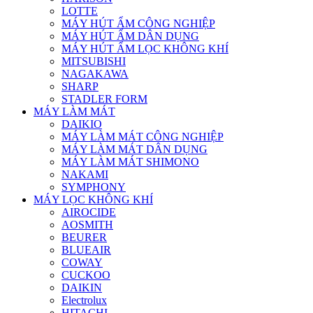
LOTTE
MÁY HÚT ẨM CÔNG NGHIỆP
MÁY HÚT ẨM DÂN DỤNG
MÁY HÚT ẨM LỌC KHÔNG KHÍ
MITSUBISHI
NAGAKAWA
SHARP
STADLER FORM
MÁY LÀM MÁT
DAIKIO
MÁY LÀM MÁT CÔNG NGHIỆP
MÁY LÀM MÁT DÂN DỤNG
MÁY LÀM MÁT SHIMONO
NAKAMI
SYMPHONY
MÁY LỌC KHÔNG KHÍ
AIROCIDE
AOSMITH
BEURER
BLUEAIR
COWAY
CUCKOO
DAIKIN
Electrolux
HITACHI