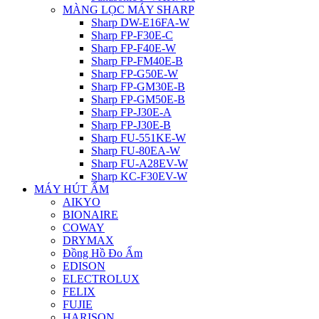
MÀNG LỌC MÁY SHARP
Sharp DW-E16FA-W
Sharp FP-F30E-C
Sharp FP-F40E-W
Sharp FP-FM40E-B
Sharp FP-G50E-W
Sharp FP-GM30E-B
Sharp FP-GM50E-B
Sharp FP-J30E-A
Sharp FP-J30E-B
Sharp FU-551KE-W
Sharp FU-80EA-W
Sharp FU-A28EV-W
Sharp KC-F30EV-W
MÁY HÚT ẨM
AIKYO
BIONAIRE
COWAY
DRYMAX
Đồng Hồ Đo Ẩm
EDISON
ELECTROLUX
FELIX
FUJIE
HARISON