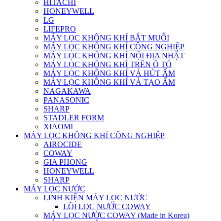
HITACHI
HONEYWELL
LG
LIFEPRO
MÁY LỌC KHÔNG KHÍ BẮT MUỖI
MÁY LỌC KHÔNG KHÍ CÔNG NGHIỆP
MÁY LỌC KHÔNG KHÍ NỘI ĐỊA NHẬT
MÁY LỌC KHÔNG KHÍ TRÊN Ô TÔ
MÁY LỌC KHÔNG KHÍ VÀ HÚT ẨM
MÁY LỌC KHÔNG KHÍ VÀ TẠO ẨM
NAGAKAWA
PANASONIC
SHARP
STADLER FORM
XIAOMI
MÁY LỌC KHÔNG KHÍ CÔNG NGHIỆP
AIROCIDE
COWAY
GIA PHONG
HONEYWELL
SHARP
MÁY LỌC NƯỚC
LINH KIỆN MÁY LỌC NƯỚC
LÕI LỌC NƯỚC COWAY
MÁY LỌC NƯỚC COWAY (Made in Korea)