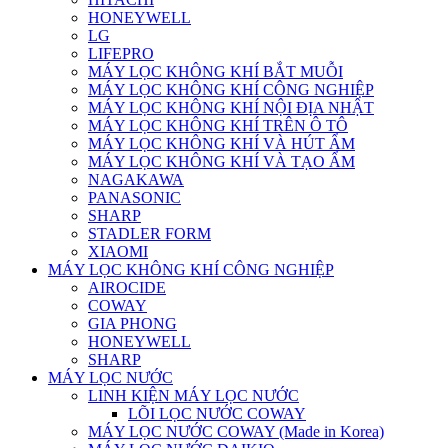
HONEYWELL
LG
LIFEPRO
MÁY LỌC KHÔNG KHÍ BẮT MUỖI
MÁY LỌC KHÔNG KHÍ CÔNG NGHIỆP
MÁY LỌC KHÔNG KHÍ NỘI ĐỊA NHẬT
MÁY LỌC KHÔNG KHÍ TRÊN Ô TÔ
MÁY LỌC KHÔNG KHÍ VÀ HÚT ẨM
MÁY LỌC KHÔNG KHÍ VÀ TẠO ẨM
NAGAKAWA
PANASONIC
SHARP
STADLER FORM
XIAOMI
MÁY LỌC KHÔNG KHÍ CÔNG NGHIỆP
AIROCIDE
COWAY
GIA PHONG
HONEYWELL
SHARP
MÁY LỌC NƯỚC
LINH KIỆN MÁY LỌC NƯỚC
LÕI LỌC NƯỚC COWAY
MÁY LỌC NƯỚC COWAY (Made in Korea)