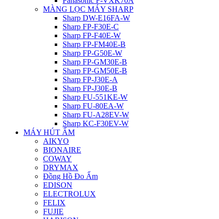
Panasonic F-VXK70A
MÀNG LỌC MÁY SHARP
Sharp DW-E16FA-W
Sharp FP-F30E-C
Sharp FP-F40E-W
Sharp FP-FM40E-B
Sharp FP-G50E-W
Sharp FP-GM30E-B
Sharp FP-GM50E-B
Sharp FP-J30E-A
Sharp FP-J30E-B
Sharp FU-551KE-W
Sharp FU-80EA-W
Sharp FU-A28EV-W
Sharp KC-F30EV-W
MÁY HÚT ẨM
AIKYO
BIONAIRE
COWAY
DRYMAX
Đồng Hồ Đo Ẩm
EDISON
ELECTROLUX
FELIX
FUJIE