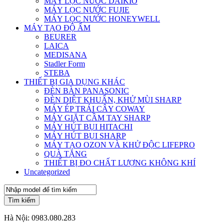
MÁY LỌC NƯỚC DAIKIO
MÁY LỌC NƯỚC FUJIE
MÁY LỌC NƯỚC HONEYWELL
MÁY TẠO ĐỘ ẨM
BEURER
LAICA
MEDISANA
Stadler Form
STEBA
THIẾT BỊ GIA DỤNG KHÁC
ĐÈN BÀN PANASONIC
ĐÈN DIỆT KHUẨN, KHỬ MÙI SHARP
MÁY ÉP TRÁI CÂY COWAY
MÁY GIẶT CẦM TAY SHARP
MÁY HÚT BỤI HITACHI
MÁY HÚT BỤI SHARP
MÁY TẠO OZON VÀ KHỬ ĐỘC LIFEPRO
QUÀ TẶNG
THIẾT BỊ ĐO CHẤT LƯỢNG KHÔNG KHÍ
Uncategorized
Tìm kiếm
Hà Nội:
0983.080.283