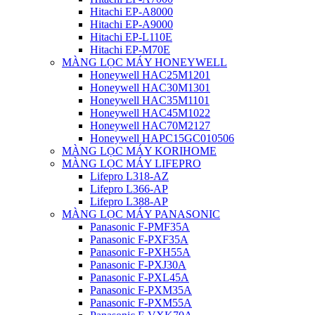
Hitachi EP-A8000
Hitachi EP-A9000
Hitachi EP-L110E
Hitachi EP-M70E
MÀNG LỌC MÁY HONEYWELL
Honeywell HAC25M1201
Honeywell HAC30M1301
Honeywell HAC35M1101
Honeywell HAC45M1022
Honeywell HAC70M2127
Honeywell HAPC15GC010506
MÀNG LỌC MÁY KORIHOME
MÀNG LỌC MÁY LIFEPRO
Lifepro L318-AZ
Lifepro L366-AP
Lifepro L388-AP
MÀNG LỌC MÁY PANASONIC
Panasonic F-PMF35A
Panasonic F-PXF35A
Panasonic F-PXH55A
Panasonic F-PXJ30A
Panasonic F-PXL45A
Panasonic F-PXM35A
Panasonic F-PXM55A