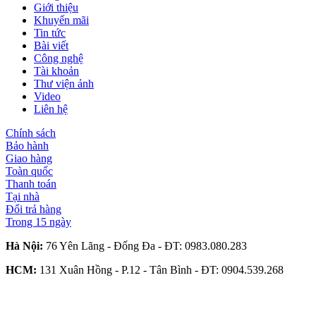
Giới thiệu
Khuyến mãi
Tin tức
Bài viết
Công nghệ
Tài khoản
Thư viện ảnh
Video
Liên hệ
Chính sách
Bảo hành
Giao hàng
Toàn quốc
Thanh toán
Tại nhà
Đổi trả hàng
Trong 15 ngày
Hà Nội:
76 Yên Lãng - Đống Đa - ĐT:
0983.080.283
HCM:
131 Xuân Hồng - P.12 - Tân Bình - ĐT:
0904.539.268