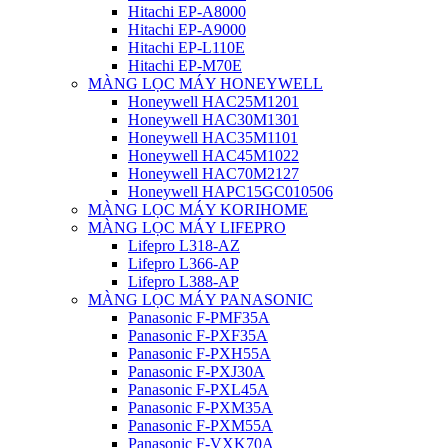
Hitachi EP-A8000
Hitachi EP-A9000
Hitachi EP-L110E
Hitachi EP-M70E
MÀNG LỌC MÁY HONEYWELL
Honeywell HAC25M1201
Honeywell HAC30M1301
Honeywell HAC35M1101
Honeywell HAC45M1022
Honeywell HAC70M2127
Honeywell HAPC15GC010506
MÀNG LỌC MÁY KORIHOME
MÀNG LỌC MÁY LIFEPRO
Lifepro L318-AZ
Lifepro L366-AP
Lifepro L388-AP
MÀNG LỌC MÁY PANASONIC
Panasonic F-PMF35A
Panasonic F-PXF35A
Panasonic F-PXH55A
Panasonic F-PXJ30A
Panasonic F-PXL45A
Panasonic F-PXM35A
Panasonic F-PXM55A
Panasonic F-VXK70A