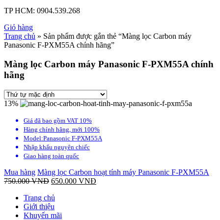
TP HCM:
0904.539.268
Giỏ hàng
Trang chủ
» Sản phẩm được gắn thẻ “Màng lọc Carbon máy
Panasonic F-PXM55A chính hãng”
Màng lọc Carbon máy Panasonic F-PXM55A chính
hãng
13%
Giá đã bao gồm VAT 10%
Hàng chính hãng, mới 100%
Model:Panasonic F-PXM55A
Nhập khẩu nguyên chiếc
Giao hàng toàn quốc
Mua hàng
Màng lọc Carbon hoạt tính máy Panasonic F-PXM55A
750.000
VNĐ
650.000
VNĐ
Trang chủ
Giới thiệu
Khuyến mãi