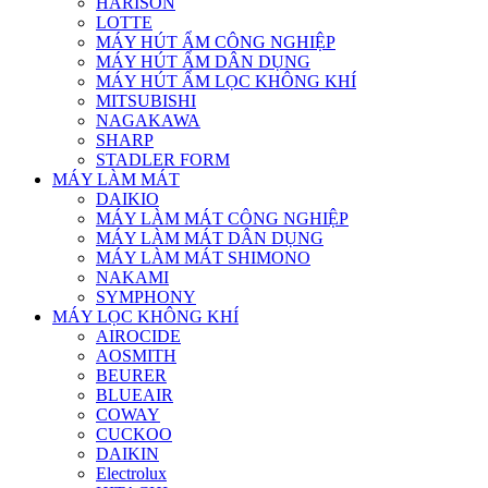
HARISON
LOTTE
MÁY HÚT ẨM CÔNG NGHIỆP
MÁY HÚT ẨM DÂN DỤNG
MÁY HÚT ẨM LỌC KHÔNG KHÍ
MITSUBISHI
NAGAKAWA
SHARP
STADLER FORM
MÁY LÀM MÁT
DAIKIO
MÁY LÀM MÁT CÔNG NGHIỆP
MÁY LÀM MÁT DÂN DỤNG
MÁY LÀM MÁT SHIMONO
NAKAMI
SYMPHONY
MÁY LỌC KHÔNG KHÍ
AIROCIDE
AOSMITH
BEURER
BLUEAIR
COWAY
CUCKOO
DAIKIN
Electrolux