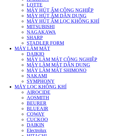
LOTTE
MÁY HÚT ẨM CÔNG NGHIỆP
MÁY HÚT ẨM DÂN DỤNG
MÁY HÚT ẨM LỌC KHÔNG KHÍ
MITSUBISHI
NAGAKAWA
SHARP
STADLER FORM
MÁY LÀM MÁT
DAIKIO
MÁY LÀM MÁT CÔNG NGHIỆP
MÁY LÀM MÁT DÂN DỤNG
MÁY LÀM MÁT SHIMONO
NAKAMI
SYMPHONY
MÁY LỌC KHÔNG KHÍ
AIROCIDE
AOSMITH
BEURER
BLUEAIR
COWAY
CUCKOO
DAIKIN
Electrolux
HITACHI