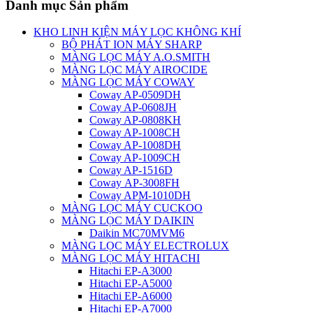
Danh mục Sản phẩm
KHO LINH KIỆN MÁY LỌC KHÔNG KHÍ
BỘ PHÁT ION MÁY SHARP
MÀNG LỌC MÁY A.O.SMITH
MÀNG LỌC MÁY AIROCIDE
MÀNG LỌC MÁY COWAY
Coway AP-0509DH
Coway AP-0608JH
Coway AP-0808KH
Coway AP-1008CH
Coway AP-1008DH
Coway AP-1009CH
Coway AP-1516D
Coway AP-3008FH
Coway APM-1010DH
MÀNG LỌC MÁY CUCKOO
MÀNG LỌC MÁY DAIKIN
Daikin MC70MVM6
MÀNG LỌC MÁY ELECTROLUX
MÀNG LỌC MÁY HITACHI
Hitachi EP-A3000
Hitachi EP-A5000
Hitachi EP-A6000
Hitachi EP-A7000