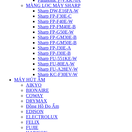
Panasonic F-VXK70A
MÀNG LỌC MÁY SHARP
Sharp DW-E16FA-W
Sharp FP-F30E-C
Sharp FP-F40E-W
Sharp FP-FM40E-B
Sharp FP-G50E-W
Sharp FP-GM30E-B
Sharp FP-GM50E-B
Sharp FP-J30E-A
Sharp FP-J30E-B
Sharp FU-551KE-W
Sharp FU-80EA-W
Sharp FU-A28EV-W
Sharp KC-F30EV-W
MÁY HÚT ẨM
AIKYO
BIONAIRE
COWAY
DRYMAX
Đồng Hồ Đo Ẩm
EDISON
ELECTROLUX
FELIX
FUJIE