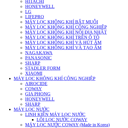
HITACHI
HONEYWELL
LG
LIFEPRO
MÁY LỌC KHÔNG KHÍ BẮT MUỖI
MÁY LỌC KHÔNG KHÍ CÔNG NGHIỆP
MÁY LỌC KHÔNG KHÍ NỘI ĐỊA NHẬT
MÁY LỌC KHÔNG KHÍ TRÊN Ô TÔ
MÁY LỌC KHÔNG KHÍ VÀ HÚT ẨM
MÁY LỌC KHÔNG KHÍ VÀ TẠO ẨM
NAGAKAWA
PANASONIC
SHARP
STADLER FORM
XIAOMI
MÁY LỌC KHÔNG KHÍ CÔNG NGHIỆP
AIROCIDE
COWAY
GIA PHONG
HONEYWELL
SHARP
MÁY LỌC NƯỚC
LINH KIỆN MÁY LỌC NƯỚC
LÕI LỌC NƯỚC COWAY
MÁY LỌC NƯỚC COWAY (Made in Korea)