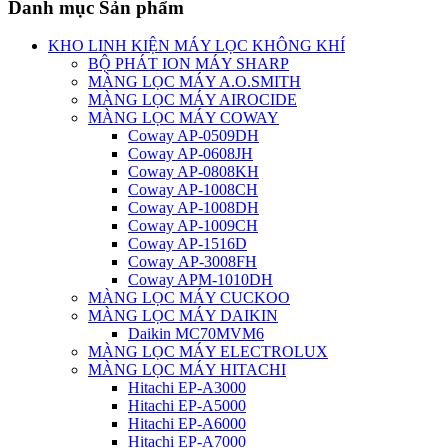
Danh mục Sản phẩm
KHO LINH KIỆN MÁY LỌC KHÔNG KHÍ
BỘ PHÁT ION MÁY SHARP
MÀNG LỌC MÁY A.O.SMITH
MÀNG LỌC MÁY AIROCIDE
MÀNG LỌC MÁY COWAY
Coway AP-0509DH
Coway AP-0608JH
Coway AP-0808KH
Coway AP-1008CH
Coway AP-1008DH
Coway AP-1009CH
Coway AP-1516D
Coway AP-3008FH
Coway APM-1010DH
MÀNG LỌC MÁY CUCKOO
MÀNG LỌC MÁY DAIKIN
Daikin MC70MVM6
MÀNG LỌC MÁY ELECTROLUX
MÀNG LỌC MÁY HITACHI
Hitachi EP-A3000
Hitachi EP-A5000
Hitachi EP-A6000
Hitachi EP-A7000