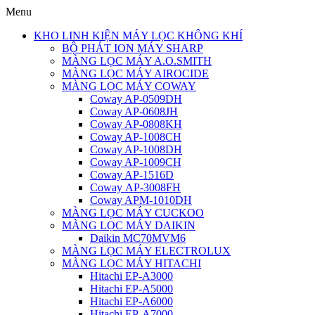
Menu
KHO LINH KIỆN MÁY LỌC KHÔNG KHÍ
BỘ PHÁT ION MÁY SHARP
MÀNG LỌC MÁY A.O.SMITH
MÀNG LỌC MÁY AIROCIDE
MÀNG LỌC MÁY COWAY
Coway AP-0509DH
Coway AP-0608JH
Coway AP-0808KH
Coway AP-1008CH
Coway AP-1008DH
Coway AP-1009CH
Coway AP-1516D
Coway AP-3008FH
Coway APM-1010DH
MÀNG LỌC MÁY CUCKOO
MÀNG LỌC MÁY DAIKIN
Daikin MC70MVM6
MÀNG LỌC MÁY ELECTROLUX
MÀNG LỌC MÁY HITACHI
Hitachi EP-A3000
Hitachi EP-A5000
Hitachi EP-A6000
Hitachi EP-A7000