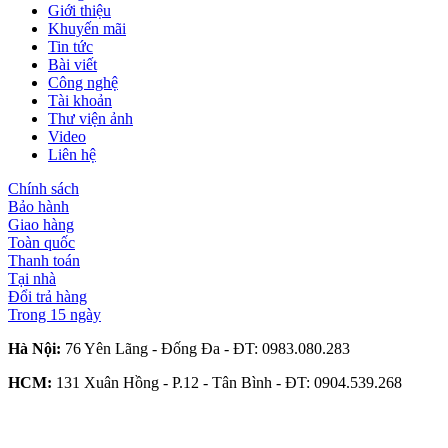
Giới thiệu
Khuyến mãi
Tin tức
Bài viết
Công nghệ
Tài khoản
Thư viện ảnh
Video
Liên hệ
Chính sách
Bảo hành
Giao hàng
Toàn quốc
Thanh toán
Tại nhà
Đổi trả hàng
Trong 15 ngày
Hà Nội:
76 Yên Lãng - Đống Đa - ĐT:
0983.080.283
HCM:
131 Xuân Hồng - P.12 - Tân Bình - ĐT:
0904.539.268