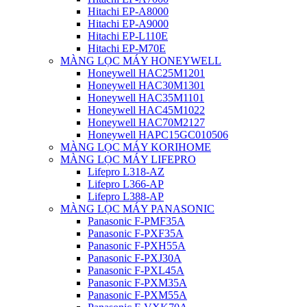
Hitachi EP-A8000
Hitachi EP-A9000
Hitachi EP-L110E
Hitachi EP-M70E
MÀNG LỌC MÁY HONEYWELL
Honeywell HAC25M1201
Honeywell HAC30M1301
Honeywell HAC35M1101
Honeywell HAC45M1022
Honeywell HAC70M2127
Honeywell HAPC15GC010506
MÀNG LỌC MÁY KORIHOME
MÀNG LỌC MÁY LIFEPRO
Lifepro L318-AZ
Lifepro L366-AP
Lifepro L388-AP
MÀNG LỌC MÁY PANASONIC
Panasonic F-PMF35A
Panasonic F-PXF35A
Panasonic F-PXH55A
Panasonic F-PXJ30A
Panasonic F-PXL45A
Panasonic F-PXM35A
Panasonic F-PXM55A