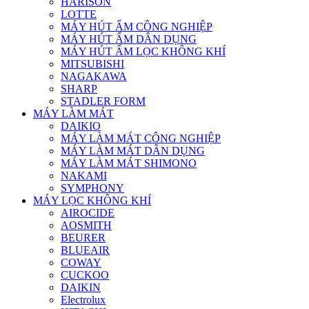
HARISON
LOTTE
MÁY HÚT ẨM CÔNG NGHIỆP
MÁY HÚT ẨM DÂN DỤNG
MÁY HÚT ẨM LỌC KHÔNG KHÍ
MITSUBISHI
NAGAKAWA
SHARP
STADLER FORM
MÁY LÀM MÁT
DAIKIO
MÁY LÀM MÁT CÔNG NGHIỆP
MÁY LÀM MÁT DÂN DỤNG
MÁY LÀM MÁT SHIMONO
NAKAMI
SYMPHONY
MÁY LỌC KHÔNG KHÍ
AIROCIDE
AOSMITH
BEURER
BLUEAIR
COWAY
CUCKOO
DAIKIN
Electrolux