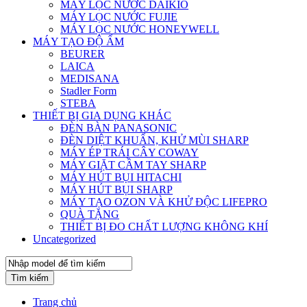
MÁY LỌC NƯỚC DAIKIO
MÁY LỌC NƯỚC FUJIE
MÁY LỌC NƯỚC HONEYWELL
MÁY TẠO ĐỘ ẨM
BEURER
LAICA
MEDISANA
Stadler Form
STEBA
THIẾT BỊ GIA DỤNG KHÁC
ĐÈN BÀN PANASONIC
ĐÈN DIỆT KHUẨN, KHỬ MÙI SHARP
MÁY ÉP TRÁI CÂY COWAY
MÁY GIẶT CẦM TAY SHARP
MÁY HÚT BỤI HITACHI
MÁY HÚT BỤI SHARP
MÁY TẠO OZON VÀ KHỬ ĐỘC LIFEPRO
QUÀ TẶNG
THIẾT BỊ ĐO CHẤT LƯỢNG KHÔNG KHÍ
Uncategorized
Tìm kiếm
Trang chủ