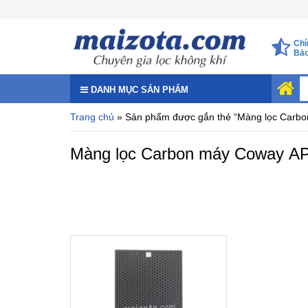
Chí
Bảo
DANH MỤC SẢN PHẨM
Trang chủ
» Sản phẩm được gắn thẻ “Màng lọc Carbo
Màng lọc Carbon máy Coway AP
Giá đã bao gồm VAT 10%
Hàng chính hãng, mới 100%
Model: Coway AP-3008FH
Nhập khẩu nguyên chiếc
Giao hàng toàn quốc