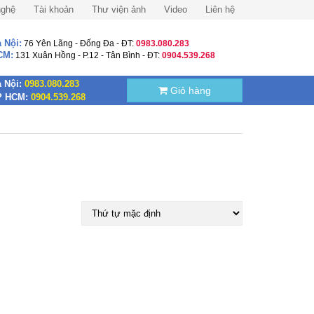
nghệ
Tài khoản
Thư viện ảnh
Video
Liên hệ
 Nội:
76 Yên Lãng - Đống Đa - ĐT:
0983.080.283
CM:
131 Xuân Hồng - P.12 - Tân Bình - ĐT:
0904.539.268
 Nội:
0983.080.283
Giỏ hàng
P HCM:
0904.539.268