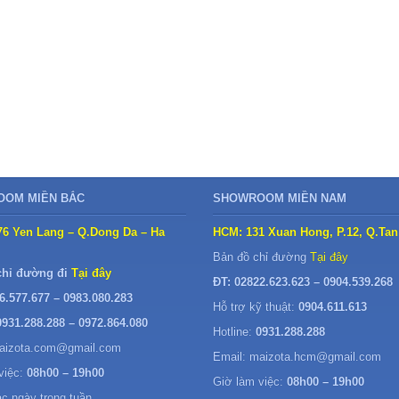
OM MIỀN BẮC
SHOWROOM MIỀN NAM
76 Yen Lang – Q.Dong Da – Ha
HCM: 131 Xuan Hong, P.12, Q.Tan
Bản đồ chỉ đường
Tại đây
chỉ đường đi
Tại đây
ĐT: 02822.623.623 – 0904.539.268
6.577.677 – 0983.080.283
Hỗ trợ kỹ thuật:
0904.611.613
0931.288.288 – 0972.864.080
Hotline:
0931.288.288
maizota.com@gmail.com
Email: maizota.hcm@gmail.com
việc:
08h00 – 19h00
Giờ làm việc:
08h00 – 19h00
ác ngày trong tuần