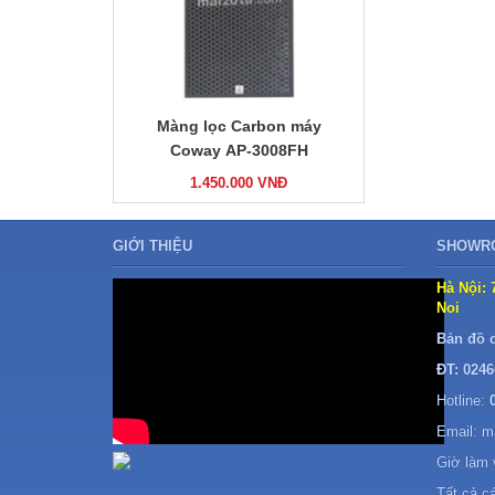
Màng lọc Carbon máy
Coway AP-3008FH
1.450.000
VNĐ
GIỚI THIỆU
SHOWRO
Hà Nội: 
Noi
Bản đồ 
ĐT: 0246
Hotline:
Email: 
Giờ làm 
Tất cả c