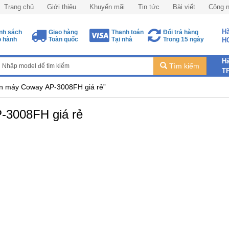
Trang chủ
Giới thiệu
Khuyến mãi
Tin tức
Bài viết
Công 
Hà
nh sách
Giao hàng
Thanh toán
Đổi trả hàng
 hành
Toàn quốc
Tại nhà
Trong 15 ngày
H
Hà
Tìm kiếm
T
n máy Coway AP-3008FH giá rẻ”
-3008FH giá rẻ