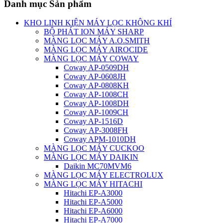
Danh mục Sản phẩm
KHO LINH KIỆN MÁY LỌC KHÔNG KHÍ
BỘ PHÁT ION MÁY SHARP
MÀNG LỌC MÁY A.O.SMITH
MÀNG LỌC MÁY AIROCIDE
MÀNG LỌC MÁY COWAY
Coway AP-0509DH
Coway AP-0608JH
Coway AP-0808KH
Coway AP-1008CH
Coway AP-1008DH
Coway AP-1009CH
Coway AP-1516D
Coway AP-3008FH
Coway APM-1010DH
MÀNG LỌC MÁY CUCKOO
MÀNG LỌC MÁY DAIKIN
Daikin MC70MVM6
MÀNG LỌC MÁY ELECTROLUX
MÀNG LỌC MÁY HITACHI
Hitachi EP-A3000
Hitachi EP-A5000
Hitachi EP-A6000
Hitachi EP-A7000