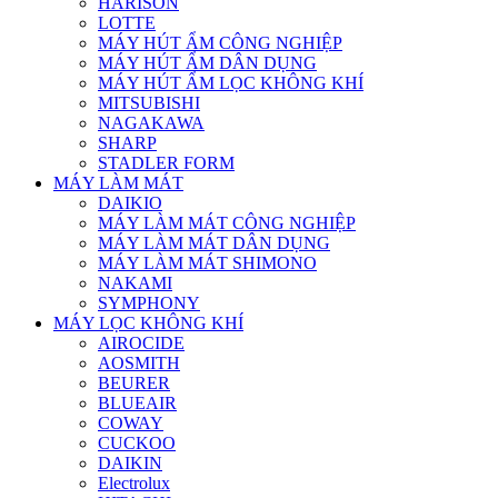
HARISON
LOTTE
MÁY HÚT ẨM CÔNG NGHIỆP
MÁY HÚT ẨM DÂN DỤNG
MÁY HÚT ẨM LỌC KHÔNG KHÍ
MITSUBISHI
NAGAKAWA
SHARP
STADLER FORM
MÁY LÀM MÁT
DAIKIO
MÁY LÀM MÁT CÔNG NGHIỆP
MÁY LÀM MÁT DÂN DỤNG
MÁY LÀM MÁT SHIMONO
NAKAMI
SYMPHONY
MÁY LỌC KHÔNG KHÍ
AIROCIDE
AOSMITH
BEURER
BLUEAIR
COWAY
CUCKOO
DAIKIN
Electrolux