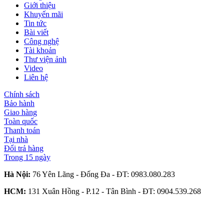
Giới thiệu
Khuyến mãi
Tin tức
Bài viết
Công nghệ
Tài khoản
Thư viện ảnh
Video
Liên hệ
Chính sách
Bảo hành
Giao hàng
Toàn quốc
Thanh toán
Tại nhà
Đổi trả hàng
Trong 15 ngày
Hà Nội:
76 Yên Lãng - Đống Đa - ĐT:
0983.080.283
HCM:
131 Xuân Hồng - P.12 - Tân Bình - ĐT:
0904.539.268