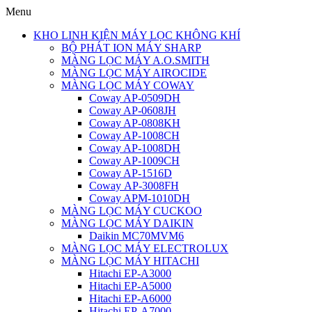
Menu
KHO LINH KIỆN MÁY LỌC KHÔNG KHÍ
BỘ PHÁT ION MÁY SHARP
MÀNG LỌC MÁY A.O.SMITH
MÀNG LỌC MÁY AIROCIDE
MÀNG LỌC MÁY COWAY
Coway AP-0509DH
Coway AP-0608JH
Coway AP-0808KH
Coway AP-1008CH
Coway AP-1008DH
Coway AP-1009CH
Coway AP-1516D
Coway AP-3008FH
Coway APM-1010DH
MÀNG LỌC MÁY CUCKOO
MÀNG LỌC MÁY DAIKIN
Daikin MC70MVM6
MÀNG LỌC MÁY ELECTROLUX
MÀNG LỌC MÁY HITACHI
Hitachi EP-A3000
Hitachi EP-A5000
Hitachi EP-A6000
Hitachi EP-A7000