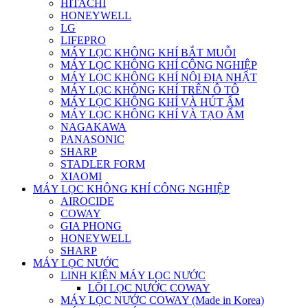
HITACHI
HONEYWELL
LG
LIFEPRO
MÁY LỌC KHÔNG KHÍ BẮT MUỖI
MÁY LỌC KHÔNG KHÍ CÔNG NGHIỆP
MÁY LỌC KHÔNG KHÍ NỘI ĐỊA NHẬT
MÁY LỌC KHÔNG KHÍ TRÊN Ô TÔ
MÁY LỌC KHÔNG KHÍ VÀ HÚT ẨM
MÁY LỌC KHÔNG KHÍ VÀ TẠO ẨM
NAGAKAWA
PANASONIC
SHARP
STADLER FORM
XIAOMI
MÁY LỌC KHÔNG KHÍ CÔNG NGHIỆP
AIROCIDE
COWAY
GIA PHONG
HONEYWELL
SHARP
MÁY LỌC NƯỚC
LINH KIỆN MÁY LỌC NƯỚC
LÕI LỌC NƯỚC COWAY
MÁY LỌC NƯỚC COWAY (Made in Korea)