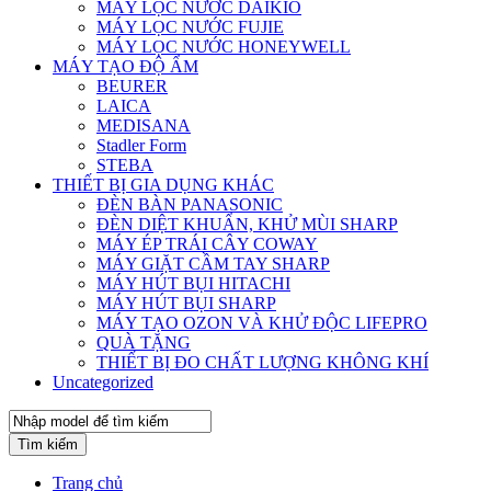
MÁY LỌC NƯỚC DAIKIO
MÁY LỌC NƯỚC FUJIE
MÁY LỌC NƯỚC HONEYWELL
MÁY TẠO ĐỘ ẨM
BEURER
LAICA
MEDISANA
Stadler Form
STEBA
THIẾT BỊ GIA DỤNG KHÁC
ĐÈN BÀN PANASONIC
ĐÈN DIỆT KHUẨN, KHỬ MÙI SHARP
MÁY ÉP TRÁI CÂY COWAY
MÁY GIẶT CẦM TAY SHARP
MÁY HÚT BỤI HITACHI
MÁY HÚT BỤI SHARP
MÁY TẠO OZON VÀ KHỬ ĐỘC LIFEPRO
QUÀ TẶNG
THIẾT BỊ ĐO CHẤT LƯỢNG KHÔNG KHÍ
Uncategorized
Tìm kiếm
Trang chủ