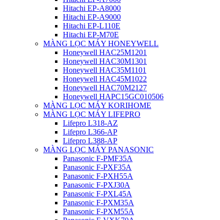
Hitachi EP-A8000
Hitachi EP-A9000
Hitachi EP-L110E
Hitachi EP-M70E
MÀNG LỌC MÁY HONEYWELL
Honeywell HAC25M1201
Honeywell HAC30M1301
Honeywell HAC35M1101
Honeywell HAC45M1022
Honeywell HAC70M2127
Honeywell HAPC15GC010506
MÀNG LỌC MÁY KORIHOME
MÀNG LỌC MÁY LIFEPRO
Lifepro L318-AZ
Lifepro L366-AP
Lifepro L388-AP
MÀNG LỌC MÁY PANASONIC
Panasonic F-PMF35A
Panasonic F-PXF35A
Panasonic F-PXH55A
Panasonic F-PXJ30A
Panasonic F-PXL45A
Panasonic F-PXM35A
Panasonic F-PXM55A