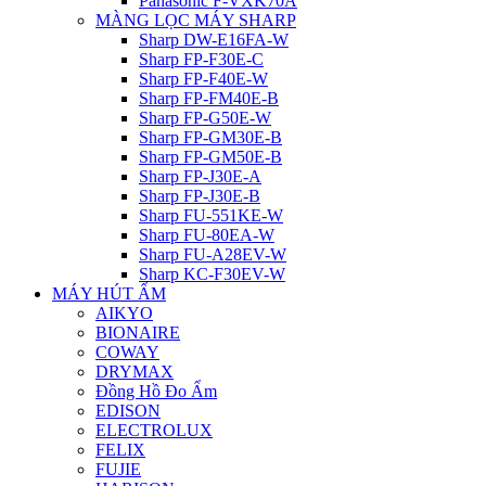
Panasonic F-VXK70A
MÀNG LỌC MÁY SHARP
Sharp DW-E16FA-W
Sharp FP-F30E-C
Sharp FP-F40E-W
Sharp FP-FM40E-B
Sharp FP-G50E-W
Sharp FP-GM30E-B
Sharp FP-GM50E-B
Sharp FP-J30E-A
Sharp FP-J30E-B
Sharp FU-551KE-W
Sharp FU-80EA-W
Sharp FU-A28EV-W
Sharp KC-F30EV-W
MÁY HÚT ẨM
AIKYO
BIONAIRE
COWAY
DRYMAX
Đồng Hồ Đo Ẩm
EDISON
ELECTROLUX
FELIX
FUJIE