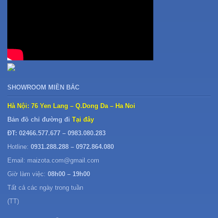
SHOWROOM MIỀN BẮC
Hà Nội: 76 Yen Lang – Q.Dong Da – Ha Noi
Bản đồ chỉ đường đi
Tại đây
ĐT: 02466.577.677 – 0983.080.283
Hotline:
0931.288.288 – 0972.864.080
Email: maizota.com@gmail.com
Giờ làm việc:
08h00 – 19h00
Tất cả các ngày trong tuần
(TT)