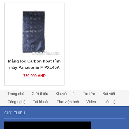
Màng lọc Carbon hoạt tính
máy Panasonic F-PXL45A
730.000
VNĐ
Trang chủ
Giới thiệu
Khuyến mãi
Tin tức
Bài viết
Công nghệ
Tài khoản
Thư viện ảnh
Video
Liên hệ
GIỚI THIỆU