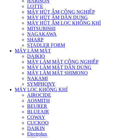
HARISON
LOTTE
MÁY HÚT ẨM CÔNG NGHIỆP
MÁY HÚT ẨM DÂN DỤNG
MÁY HÚT ẨM LỌC KHÔNG KHÍ
MITSUBISHI
NAGAKAWA
SHARP
STADLER FORM
MÁY LÀM MÁT
DAIKIO
MÁY LÀM MÁT CÔNG NGHIỆP
MÁY LÀM MÁT DÂN DỤNG
MÁY LÀM MÁT SHIMONO
NAKAMI
SYMPHONY
MÁY LỌC KHÔNG KHÍ
AIROCIDE
AOSMITH
BEURER
BLUEAIR
COWAY
CUCKOO
DAIKIN
Electrolux