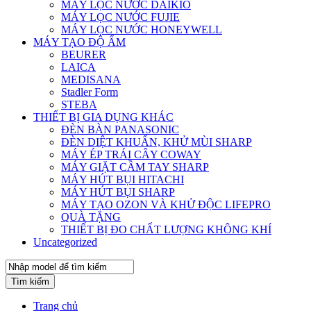
MÁY LỌC NƯỚC DAIKIO
MÁY LỌC NƯỚC FUJIE
MÁY LỌC NƯỚC HONEYWELL
MÁY TẠO ĐỘ ẨM
BEURER
LAICA
MEDISANA
Stadler Form
STEBA
THIẾT BỊ GIA DỤNG KHÁC
ĐÈN BÀN PANASONIC
ĐÈN DIỆT KHUẨN, KHỬ MÙI SHARP
MÁY ÉP TRÁI CÂY COWAY
MÁY GIẶT CẦM TAY SHARP
MÁY HÚT BỤI HITACHI
MÁY HÚT BỤI SHARP
MÁY TẠO OZON VÀ KHỬ ĐỘC LIFEPRO
QUÀ TẶNG
THIẾT BỊ ĐO CHẤT LƯỢNG KHÔNG KHÍ
Uncategorized
Tìm kiếm
Trang chủ