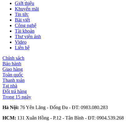
Giới thiệu
Khuyến mãi
Tin tức
Bài viết
Công nghệ
Tài khoản
Thư viện ảnh
Video
Liên hệ
Chính sách
Bảo hành
Giao hàng
Toàn quốc
Thanh toán
Tại nhà
Đổi trả hàng
Trong 15 ngày
Hà Nội:
76 Yên Lãng - Đống Đa - ĐT:
0983.080.283
HCM:
131 Xuân Hồng - P.12 - Tân Bình - ĐT:
0904.539.268