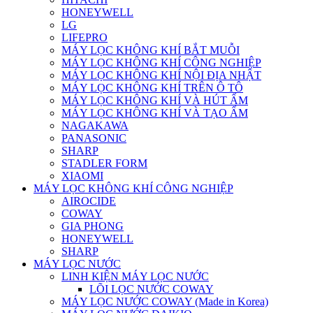
HONEYWELL
LG
LIFEPRO
MÁY LỌC KHÔNG KHÍ BẮT MUỖI
MÁY LỌC KHÔNG KHÍ CÔNG NGHIỆP
MÁY LỌC KHÔNG KHÍ NỘI ĐỊA NHẬT
MÁY LỌC KHÔNG KHÍ TRÊN Ô TÔ
MÁY LỌC KHÔNG KHÍ VÀ HÚT ẨM
MÁY LỌC KHÔNG KHÍ VÀ TẠO ẨM
NAGAKAWA
PANASONIC
SHARP
STADLER FORM
XIAOMI
MÁY LỌC KHÔNG KHÍ CÔNG NGHIỆP
AIROCIDE
COWAY
GIA PHONG
HONEYWELL
SHARP
MÁY LỌC NƯỚC
LINH KIỆN MÁY LỌC NƯỚC
LÕI LỌC NƯỚC COWAY
MÁY LỌC NƯỚC COWAY (Made in Korea)