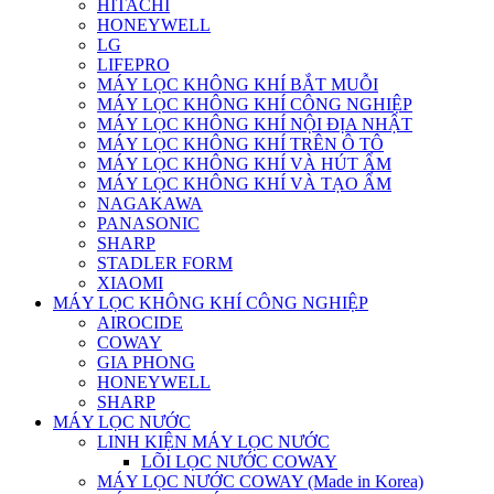
HITACHI
HONEYWELL
LG
LIFEPRO
MÁY LỌC KHÔNG KHÍ BẮT MUỖI
MÁY LỌC KHÔNG KHÍ CÔNG NGHIỆP
MÁY LỌC KHÔNG KHÍ NỘI ĐỊA NHẬT
MÁY LỌC KHÔNG KHÍ TRÊN Ô TÔ
MÁY LỌC KHÔNG KHÍ VÀ HÚT ẨM
MÁY LỌC KHÔNG KHÍ VÀ TẠO ẨM
NAGAKAWA
PANASONIC
SHARP
STADLER FORM
XIAOMI
MÁY LỌC KHÔNG KHÍ CÔNG NGHIỆP
AIROCIDE
COWAY
GIA PHONG
HONEYWELL
SHARP
MÁY LỌC NƯỚC
LINH KIỆN MÁY LỌC NƯỚC
LÕI LỌC NƯỚC COWAY
MÁY LỌC NƯỚC COWAY (Made in Korea)