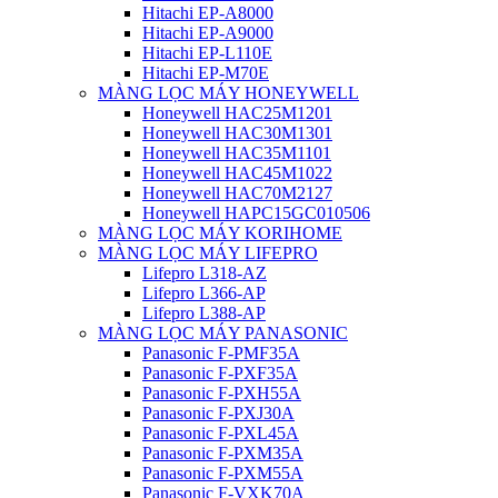
Hitachi EP-A8000
Hitachi EP-A9000
Hitachi EP-L110E
Hitachi EP-M70E
MÀNG LỌC MÁY HONEYWELL
Honeywell HAC25M1201
Honeywell HAC30M1301
Honeywell HAC35M1101
Honeywell HAC45M1022
Honeywell HAC70M2127
Honeywell HAPC15GC010506
MÀNG LỌC MÁY KORIHOME
MÀNG LỌC MÁY LIFEPRO
Lifepro L318-AZ
Lifepro L366-AP
Lifepro L388-AP
MÀNG LỌC MÁY PANASONIC
Panasonic F-PMF35A
Panasonic F-PXF35A
Panasonic F-PXH55A
Panasonic F-PXJ30A
Panasonic F-PXL45A
Panasonic F-PXM35A
Panasonic F-PXM55A
Panasonic F-VXK70A