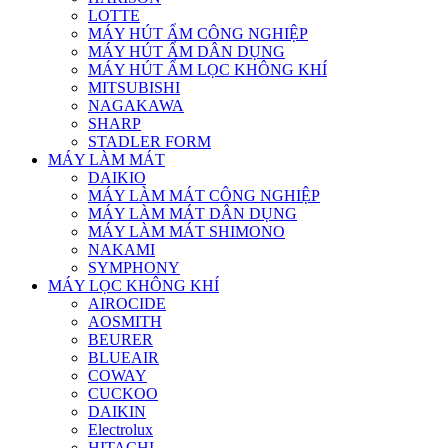
LOTTE
MÁY HÚT ẨM CÔNG NGHIỆP
MÁY HÚT ẨM DÂN DỤNG
MÁY HÚT ẨM LỌC KHÔNG KHÍ
MITSUBISHI
NAGAKAWA
SHARP
STADLER FORM
MÁY LÀM MÁT
DAIKIO
MÁY LÀM MÁT CÔNG NGHIỆP
MÁY LÀM MÁT DÂN DỤNG
MÁY LÀM MÁT SHIMONO
NAKAMI
SYMPHONY
MÁY LỌC KHÔNG KHÍ
AIROCIDE
AOSMITH
BEURER
BLUEAIR
COWAY
CUCKOO
DAIKIN
Electrolux
HITACHI