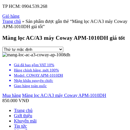
TP HCM:
0904.539.268
Giỏ hàng
Trang chủ
» Sản phẩm được gắn thẻ “Màng lọc AC/A3 máy Coway
APM-1010DH giá tốt”
Màng lọc AC/A3 máy Coway APM-1010DH giá tốt
Giá đã bao gồm VAT 10%
Hàng chính hãng, mới 100%
Model: COWAY APM-1010DH
Nhập khẩu nguyên chiếc
Giao hàng toàn quốc
Mua hàng
Màng lọc AC/A3 máy Coway APM-1010DH
850.000
VNĐ
Trang chủ
Giới thiệu
Khuyến mãi
Tin tức