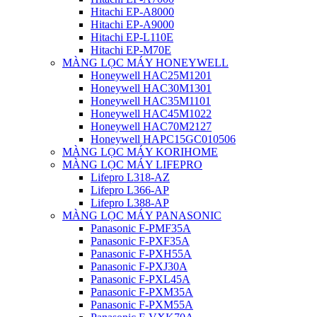
Hitachi EP-A8000
Hitachi EP-A9000
Hitachi EP-L110E
Hitachi EP-M70E
MÀNG LỌC MÁY HONEYWELL
Honeywell HAC25M1201
Honeywell HAC30M1301
Honeywell HAC35M1101
Honeywell HAC45M1022
Honeywell HAC70M2127
Honeywell HAPC15GC010506
MÀNG LỌC MÁY KORIHOME
MÀNG LỌC MÁY LIFEPRO
Lifepro L318-AZ
Lifepro L366-AP
Lifepro L388-AP
MÀNG LỌC MÁY PANASONIC
Panasonic F-PMF35A
Panasonic F-PXF35A
Panasonic F-PXH55A
Panasonic F-PXJ30A
Panasonic F-PXL45A
Panasonic F-PXM35A
Panasonic F-PXM55A