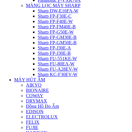
Panasonic F-VXK70A
MÀNG LỌC MÁY SHARP
Sharp DW-E16FA-W
Sharp FP-F30E-C
Sharp FP-F40E-W
Sharp FP-FM40E-B
Sharp FP-G50E-W
Sharp FP-GM30E-B
Sharp FP-GM50E-B
Sharp FP-J30E-A
Sharp FP-J30E-B
Sharp FU-551KE-W
Sharp FU-80EA-W
Sharp FU-A28EV-W
Sharp KC-F30EV-W
MÁY HÚT ẨM
AIKYO
BIONAIRE
COWAY
DRYMAX
Đồng Hồ Đo Ẩm
EDISON
ELECTROLUX
FELIX
FUJIE