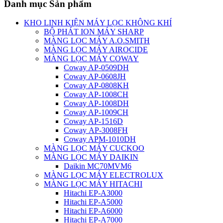
Danh mục Sản phẩm
KHO LINH KIỆN MÁY LỌC KHÔNG KHÍ
BỘ PHÁT ION MÁY SHARP
MÀNG LỌC MÁY A.O.SMITH
MÀNG LỌC MÁY AIROCIDE
MÀNG LỌC MÁY COWAY
Coway AP-0509DH
Coway AP-0608JH
Coway AP-0808KH
Coway AP-1008CH
Coway AP-1008DH
Coway AP-1009CH
Coway AP-1516D
Coway AP-3008FH
Coway APM-1010DH
MÀNG LỌC MÁY CUCKOO
MÀNG LỌC MÁY DAIKIN
Daikin MC70MVM6
MÀNG LỌC MÁY ELECTROLUX
MÀNG LỌC MÁY HITACHI
Hitachi EP-A3000
Hitachi EP-A5000
Hitachi EP-A6000
Hitachi EP-A7000