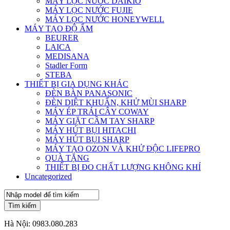
MÁY LỌC NƯỚC DAIKIO
MÁY LỌC NƯỚC FUJIE
MÁY LỌC NƯỚC HONEYWELL
MÁY TẠO ĐỘ ẨM
BEURER
LAICA
MEDISANA
Stadler Form
STEBA
THIẾT BỊ GIA DỤNG KHÁC
ĐÈN BÀN PANASONIC
ĐÈN DIỆT KHUẨN, KHỬ MÙI SHARP
MÁY ÉP TRÁI CÂY COWAY
MÁY GIẶT CẦM TAY SHARP
MÁY HÚT BỤI HITACHI
MÁY HÚT BỤI SHARP
MÁY TẠO OZON VÀ KHỬ ĐỘC LIFEPRO
QUÀ TẶNG
THIẾT BỊ ĐO CHẤT LƯỢNG KHÔNG KHÍ
Uncategorized
Tìm kiếm
Hà Nội:
0983.080.283