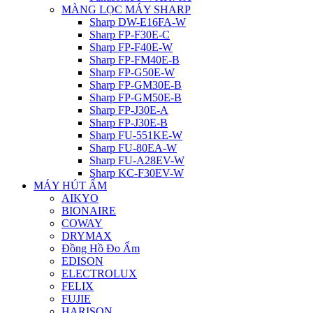
MÀNG LỌC MÁY SHARP
Sharp DW-E16FA-W
Sharp FP-F30E-C
Sharp FP-F40E-W
Sharp FP-FM40E-B
Sharp FP-G50E-W
Sharp FP-GM30E-B
Sharp FP-GM50E-B
Sharp FP-J30E-A
Sharp FP-J30E-B
Sharp FU-551KE-W
Sharp FU-80EA-W
Sharp FU-A28EV-W
Sharp KC-F30EV-W
MÁY HÚT ẨM
AIKYO
BIONAIRE
COWAY
DRYMAX
Đồng Hồ Đo Ẩm
EDISON
ELECTROLUX
FELIX
FUJIE
HARISON