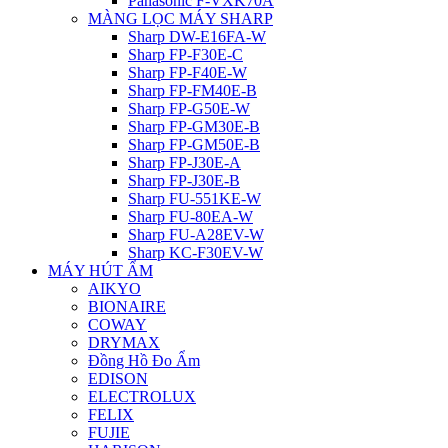
Panasonic F-VXK70A
MÀNG LỌC MÁY SHARP
Sharp DW-E16FA-W
Sharp FP-F30E-C
Sharp FP-F40E-W
Sharp FP-FM40E-B
Sharp FP-G50E-W
Sharp FP-GM30E-B
Sharp FP-GM50E-B
Sharp FP-J30E-A
Sharp FP-J30E-B
Sharp FU-551KE-W
Sharp FU-80EA-W
Sharp FU-A28EV-W
Sharp KC-F30EV-W
MÁY HÚT ẨM
AIKYO
BIONAIRE
COWAY
DRYMAX
Đồng Hồ Đo Ẩm
EDISON
ELECTROLUX
FELIX
FUJIE