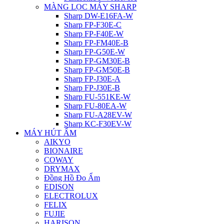
MÀNG LỌC MÁY SHARP
Sharp DW-E16FA-W
Sharp FP-F30E-C
Sharp FP-F40E-W
Sharp FP-FM40E-B
Sharp FP-G50E-W
Sharp FP-GM30E-B
Sharp FP-GM50E-B
Sharp FP-J30E-A
Sharp FP-J30E-B
Sharp FU-551KE-W
Sharp FU-80EA-W
Sharp FU-A28EV-W
Sharp KC-F30EV-W
MÁY HÚT ẨM
AIKYO
BIONAIRE
COWAY
DRYMAX
Đồng Hồ Đo Ẩm
EDISON
ELECTROLUX
FELIX
FUJIE
HARISON