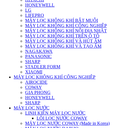
HONEYWELL
LG
LIFEPRO
MÁY LỌC KHÔNG KHÍ BẮT MUỖI
MÁY LỌC KHÔNG KHÍ CÔNG NGHIỆP
MÁY LỌC KHÔNG KHÍ NỘI ĐỊA NHẬT
MÁY LỌC KHÔNG KHÍ TRÊN Ô TÔ
MÁY LỌC KHÔNG KHÍ VÀ HÚT ẨM
MÁY LỌC KHÔNG KHÍ VÀ TẠO ẨM
NAGAKAWA
PANASONIC
SHARP
STADLER FORM
XIAOMI
MÁY LỌC KHÔNG KHÍ CÔNG NGHIỆP
AIROCIDE
COWAY
GIA PHONG
HONEYWELL
SHARP
MÁY LỌC NƯỚC
LINH KIỆN MÁY LỌC NƯỚC
LÕI LỌC NƯỚC COWAY
MÁY LỌC NƯỚC COWAY (Made in Korea)