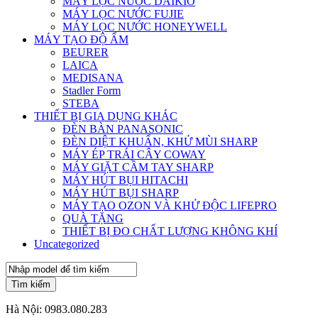
MÁY LỌC NƯỚC DAIKIO
MÁY LỌC NƯỚC FUJIE
MÁY LỌC NƯỚC HONEYWELL
MÁY TẠO ĐỘ ẨM
BEURER
LAICA
MEDISANA
Stadler Form
STEBA
THIẾT BỊ GIA DỤNG KHÁC
ĐÈN BÀN PANASONIC
ĐÈN DIỆT KHUẨN, KHỬ MÙI SHARP
MÁY ÉP TRÁI CÂY COWAY
MÁY GIẶT CẦM TAY SHARP
MÁY HÚT BỤI HITACHI
MÁY HÚT BỤI SHARP
MÁY TẠO OZON VÀ KHỬ ĐỘC LIFEPRO
QUÀ TẶNG
THIẾT BỊ ĐO CHẤT LƯỢNG KHÔNG KHÍ
Uncategorized
Tìm kiếm
Hà Nội:
0983.080.283