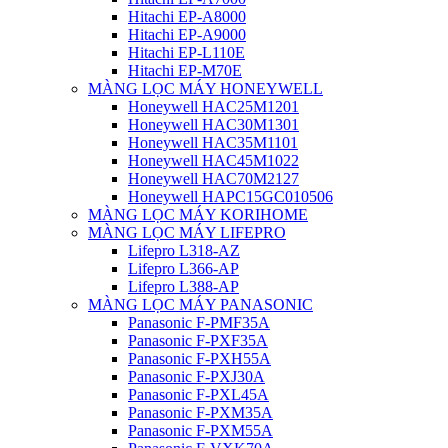
Hitachi EP-A8000
Hitachi EP-A9000
Hitachi EP-L110E
Hitachi EP-M70E
MÀNG LỌC MÁY HONEYWELL
Honeywell HAC25M1201
Honeywell HAC30M1301
Honeywell HAC35M1101
Honeywell HAC45M1022
Honeywell HAC70M2127
Honeywell HAPC15GC010506
MÀNG LỌC MÁY KORIHOME
MÀNG LỌC MÁY LIFEPRO
Lifepro L318-AZ
Lifepro L366-AP
Lifepro L388-AP
MÀNG LỌC MÁY PANASONIC
Panasonic F-PMF35A
Panasonic F-PXF35A
Panasonic F-PXH55A
Panasonic F-PXJ30A
Panasonic F-PXL45A
Panasonic F-PXM35A
Panasonic F-PXM55A