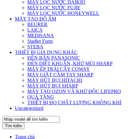
MÁY LỌC NƯỚC DAIKIO
MÁY LỌC NƯỚC FUJIE
MÁY LỌC NƯỚC HONEYWELL
MÁY TẠO ĐỘ ẨM
BEURER
LAICA
MEDISANA
Stadler Form
STEBA
THIẾT BỊ GIA DỤNG KHÁC
ĐÈN BÀN PANASONIC
ĐÈN DIỆT KHUẨN, KHỬ MÙI SHARP
MÁY ÉP TRÁI CÂY COWAY
MÁY GIẶT CẦM TAY SHARP
MÁY HÚT BỤI HITACHI
MÁY HÚT BỤI SHARP
MÁY TẠO OZON VÀ KHỬ ĐỘC LIFEPRO
QUÀ TẶNG
THIẾT BỊ ĐO CHẤT LƯỢNG KHÔNG KHÍ
Uncategorized
Tìm kiếm
Trang chủ