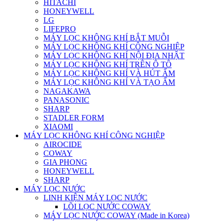
HITACHI
HONEYWELL
LG
LIFEPRO
MÁY LỌC KHÔNG KHÍ BẮT MUỖI
MÁY LỌC KHÔNG KHÍ CÔNG NGHIỆP
MÁY LỌC KHÔNG KHÍ NỘI ĐỊA NHẬT
MÁY LỌC KHÔNG KHÍ TRÊN Ô TÔ
MÁY LỌC KHÔNG KHÍ VÀ HÚT ẨM
MÁY LỌC KHÔNG KHÍ VÀ TẠO ẨM
NAGAKAWA
PANASONIC
SHARP
STADLER FORM
XIAOMI
MÁY LỌC KHÔNG KHÍ CÔNG NGHIỆP
AIROCIDE
COWAY
GIA PHONG
HONEYWELL
SHARP
MÁY LỌC NƯỚC
LINH KIỆN MÁY LỌC NƯỚC
LÕI LỌC NƯỚC COWAY
MÁY LỌC NƯỚC COWAY (Made in Korea)