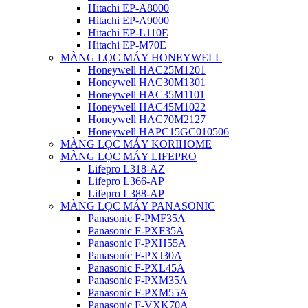
Hitachi EP-A8000
Hitachi EP-A9000
Hitachi EP-L110E
Hitachi EP-M70E
MÀNG LỌC MÁY HONEYWELL
Honeywell HAC25M1201
Honeywell HAC30M1301
Honeywell HAC35M1101
Honeywell HAC45M1022
Honeywell HAC70M2127
Honeywell HAPC15GC010506
MÀNG LỌC MÁY KORIHOME
MÀNG LỌC MÁY LIFEPRO
Lifepro L318-AZ
Lifepro L366-AP
Lifepro L388-AP
MÀNG LỌC MÁY PANASONIC
Panasonic F-PMF35A
Panasonic F-PXF35A
Panasonic F-PXH55A
Panasonic F-PXJ30A
Panasonic F-PXL45A
Panasonic F-PXM35A
Panasonic F-PXM55A
Panasonic F-VXK70A