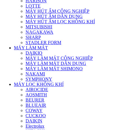
HARISON
LOTTE
MÁY HÚT ẨM CÔNG NGHIỆP
MÁY HÚT ẨM DÂN DỤNG
MÁY HÚT ẨM LỌC KHÔNG KHÍ
MITSUBISHI
NAGAKAWA
SHARP
STADLER FORM
MÁY LÀM MÁT
DAIKIO
MÁY LÀM MÁT CÔNG NGHIỆP
MÁY LÀM MÁT DÂN DỤNG
MÁY LÀM MÁT SHIMONO
NAKAMI
SYMPHONY
MÁY LỌC KHÔNG KHÍ
AIROCIDE
AOSMITH
BEURER
BLUEAIR
COWAY
CUCKOO
DAIKIN
Electrolux