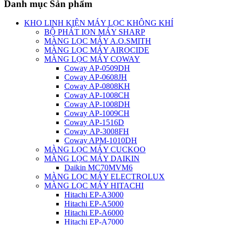
Danh mục Sản phẩm
KHO LINH KIỆN MÁY LỌC KHÔNG KHÍ
BỘ PHÁT ION MÁY SHARP
MÀNG LỌC MÁY A.O.SMITH
MÀNG LỌC MÁY AIROCIDE
MÀNG LỌC MÁY COWAY
Coway AP-0509DH
Coway AP-0608JH
Coway AP-0808KH
Coway AP-1008CH
Coway AP-1008DH
Coway AP-1009CH
Coway AP-1516D
Coway AP-3008FH
Coway APM-1010DH
MÀNG LỌC MÁY CUCKOO
MÀNG LỌC MÁY DAIKIN
Daikin MC70MVM6
MÀNG LỌC MÁY ELECTROLUX
MÀNG LỌC MÁY HITACHI
Hitachi EP-A3000
Hitachi EP-A5000
Hitachi EP-A6000
Hitachi EP-A7000