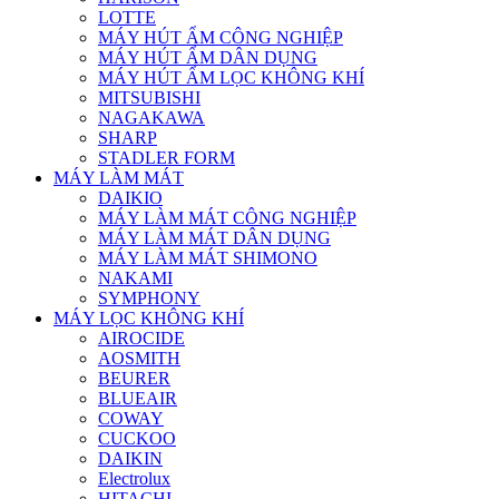
LOTTE
MÁY HÚT ẨM CÔNG NGHIỆP
MÁY HÚT ẨM DÂN DỤNG
MÁY HÚT ẨM LỌC KHÔNG KHÍ
MITSUBISHI
NAGAKAWA
SHARP
STADLER FORM
MÁY LÀM MÁT
DAIKIO
MÁY LÀM MÁT CÔNG NGHIỆP
MÁY LÀM MÁT DÂN DỤNG
MÁY LÀM MÁT SHIMONO
NAKAMI
SYMPHONY
MÁY LỌC KHÔNG KHÍ
AIROCIDE
AOSMITH
BEURER
BLUEAIR
COWAY
CUCKOO
DAIKIN
Electrolux
HITACHI