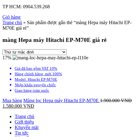
TP HCM:
0904.539.268
Giỏ hàng
Trang chủ
» Sản phẩm được gắn thẻ “màng Hepa máy Hitachi EP-
M70E giá rẻ”
màng Hepa máy Hitachi EP-M70E giá rẻ
17%
Giá đã bao gồm VAT 10%
Hàng chính hãng, mới 100%
Model: Hitachi EP-M70E
Nhập khẩu nguyên chiếc
Giao hàng toàn quốc
Mua hàng
Màng lọc Hepa máy Hitachi EP-M70E
1.900.000
VNĐ
1.580.000
VNĐ
Trang chủ
Giới thiệu
Khuyến mãi
Tin tức