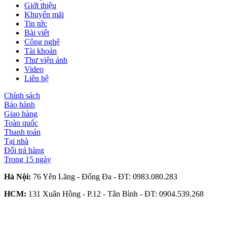
Giới thiệu
Khuyến mãi
Tin tức
Bài viết
Công nghệ
Tài khoản
Thư viện ảnh
Video
Liên hệ
Chính sách
Bảo hành
Giao hàng
Toàn quốc
Thanh toán
Tại nhà
Đổi trả hàng
Trong 15 ngày
Hà Nội:
76 Yên Lãng - Đống Đa - ĐT:
0983.080.283
HCM:
131 Xuân Hồng - P.12 - Tân Bình - ĐT:
0904.539.268