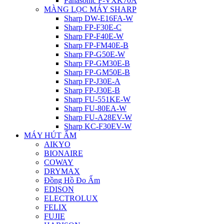
Panasonic F-VXK70A
MÀNG LỌC MÁY SHARP
Sharp DW-E16FA-W
Sharp FP-F30E-C
Sharp FP-F40E-W
Sharp FP-FM40E-B
Sharp FP-G50E-W
Sharp FP-GM30E-B
Sharp FP-GM50E-B
Sharp FP-J30E-A
Sharp FP-J30E-B
Sharp FU-551KE-W
Sharp FU-80EA-W
Sharp FU-A28EV-W
Sharp KC-F30EV-W
MÁY HÚT ẨM
AIKYO
BIONAIRE
COWAY
DRYMAX
Đồng Hồ Đo Ẩm
EDISON
ELECTROLUX
FELIX
FUJIE