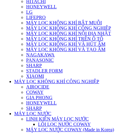
HITACHI
HONEYWELL
LG
LIFEPRO
MÁY LỌC KHÔNG KHÍ BẮT MUỖI
MÁY LỌC KHÔNG KHÍ CÔNG NGHIỆP
MÁY LỌC KHÔNG KHÍ NỘI ĐỊA NHẬT
MÁY LỌC KHÔNG KHÍ TRÊN Ô TÔ
MÁY LỌC KHÔNG KHÍ VÀ HÚT ẨM
MÁY LỌC KHÔNG KHÍ VÀ TẠO ẨM
NAGAKAWA
PANASONIC
SHARP
STADLER FORM
XIAOMI
MÁY LỌC KHÔNG KHÍ CÔNG NGHIỆP
AIROCIDE
COWAY
GIA PHONG
HONEYWELL
SHARP
MÁY LỌC NƯỚC
LINH KIỆN MÁY LỌC NƯỚC
LÕI LỌC NƯỚC COWAY
MÁY LỌC NƯỚC COWAY (Made in Korea)