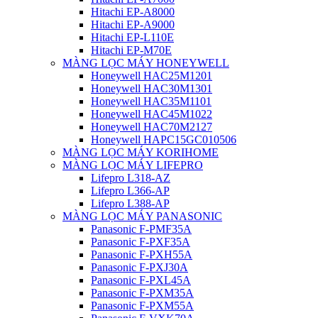
Hitachi EP-A8000
Hitachi EP-A9000
Hitachi EP-L110E
Hitachi EP-M70E
MÀNG LỌC MÁY HONEYWELL
Honeywell HAC25M1201
Honeywell HAC30M1301
Honeywell HAC35M1101
Honeywell HAC45M1022
Honeywell HAC70M2127
Honeywell HAPC15GC010506
MÀNG LỌC MÁY KORIHOME
MÀNG LỌC MÁY LIFEPRO
Lifepro L318-AZ
Lifepro L366-AP
Lifepro L388-AP
MÀNG LỌC MÁY PANASONIC
Panasonic F-PMF35A
Panasonic F-PXF35A
Panasonic F-PXH55A
Panasonic F-PXJ30A
Panasonic F-PXL45A
Panasonic F-PXM35A
Panasonic F-PXM55A