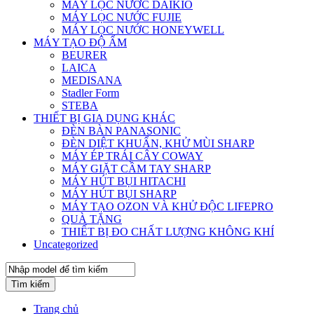
MÁY LỌC NƯỚC DAIKIO
MÁY LỌC NƯỚC FUJIE
MÁY LỌC NƯỚC HONEYWELL
MÁY TẠO ĐỘ ẨM
BEURER
LAICA
MEDISANA
Stadler Form
STEBA
THIẾT BỊ GIA DỤNG KHÁC
ĐÈN BÀN PANASONIC
ĐÈN DIỆT KHUẨN, KHỬ MÙI SHARP
MÁY ÉP TRÁI CÂY COWAY
MÁY GIẶT CẦM TAY SHARP
MÁY HÚT BỤI HITACHI
MÁY HÚT BỤI SHARP
MÁY TẠO OZON VÀ KHỬ ĐỘC LIFEPRO
QUÀ TẶNG
THIẾT BỊ ĐO CHẤT LƯỢNG KHÔNG KHÍ
Uncategorized
Tìm kiếm
Trang chủ