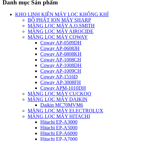
Danh mục Sản phẩm
KHO LINH KIỆN MÁY LỌC KHÔNG KHÍ
BỘ PHÁT ION MÁY SHARP
MÀNG LỌC MÁY A.O.SMITH
MÀNG LỌC MÁY AIROCIDE
MÀNG LỌC MÁY COWAY
Coway AP-0509DH
Coway AP-0608JH
Coway AP-0808KH
Coway AP-1008CH
Coway AP-1008DH
Coway AP-1009CH
Coway AP-1516D
Coway AP-3008FH
Coway APM-1010DH
MÀNG LỌC MÁY CUCKOO
MÀNG LỌC MÁY DAIKIN
Daikin MC70MVM6
MÀNG LỌC MÁY ELECTROLUX
MÀNG LỌC MÁY HITACHI
Hitachi EP-A3000
Hitachi EP-A5000
Hitachi EP-A6000
Hitachi EP-A7000