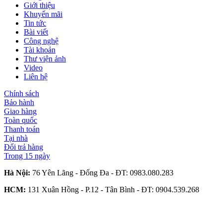
Giới thiệu
Khuyến mãi
Tin tức
Bài viết
Công nghệ
Tài khoản
Thư viện ảnh
Video
Liên hệ
Chính sách
Bảo hành
Giao hàng
Toàn quốc
Thanh toán
Tại nhà
Đổi trả hàng
Trong 15 ngày
Hà Nội:
76 Yên Lãng - Đống Đa - ĐT:
0983.080.283
HCM:
131 Xuân Hồng - P.12 - Tân Bình - ĐT:
0904.539.268