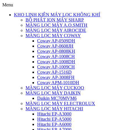
Menu
KHO LINH KIỆN MÁY LỌC KHÔNG KHÍ
BỘ PHÁT ION MÁY SHARP
MÀNG LỌC MÁY A.O.SMITH
MÀNG LỌC MÁY AIROCIDE
MÀNG LỌC MÁY COWAY
Coway AP-0509DH
Coway AP-0608JH
Coway AP-0808KH
Coway AP-1008CH
Coway AP-1008DH
Coway AP-1009CH
Coway AP-1516D
Coway AP-3008FH
Coway APM-1010DH
MÀNG LỌC MÁY CUCKOO
MÀNG LỌC MÁY DAIKIN
Daikin MC70MVM6
MÀNG LỌC MÁY ELECTROLUX
MÀNG LỌC MÁY HITACHI
Hitachi EP-A3000
Hitachi EP-A5000
Hitachi EP-A6000
Hitachi EP-A7000