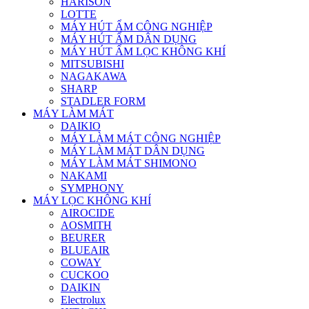
HARISON
LOTTE
MÁY HÚT ẨM CÔNG NGHIỆP
MÁY HÚT ẨM DÂN DỤNG
MÁY HÚT ẨM LỌC KHÔNG KHÍ
MITSUBISHI
NAGAKAWA
SHARP
STADLER FORM
MÁY LÀM MÁT
DAIKIO
MÁY LÀM MÁT CÔNG NGHIỆP
MÁY LÀM MÁT DÂN DỤNG
MÁY LÀM MÁT SHIMONO
NAKAMI
SYMPHONY
MÁY LỌC KHÔNG KHÍ
AIROCIDE
AOSMITH
BEURER
BLUEAIR
COWAY
CUCKOO
DAIKIN
Electrolux