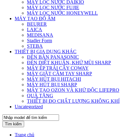
MÁY LỌC NƯỚC DAIKIO
MÁY LỌC NƯỚC FUJIE
MÁY LỌC NƯỚC HONEYWELL
MÁY TẠO ĐỘ ẨM
BEURER
LAICA
MEDISANA
Stadler Form
STEBA
THIẾT BỊ GIA DỤNG KHÁC
ĐÈN BÀN PANASONIC
ĐÈN DIỆT KHUẨN, KHỬ MÙI SHARP
MÁY ÉP TRÁI CÂY COWAY
MÁY GIẶT CẦM TAY SHARP
MÁY HÚT BỤI HITACHI
MÁY HÚT BỤI SHARP
MÁY TẠO OZON VÀ KHỬ ĐỘC LIFEPRO
QUÀ TẶNG
THIẾT BỊ ĐO CHẤT LƯỢNG KHÔNG KHÍ
Uncategorized
Tìm kiếm
Trang chủ