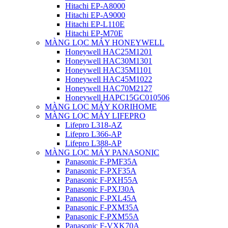
Hitachi EP-A8000
Hitachi EP-A9000
Hitachi EP-L110E
Hitachi EP-M70E
MÀNG LỌC MÁY HONEYWELL
Honeywell HAC25M1201
Honeywell HAC30M1301
Honeywell HAC35M1101
Honeywell HAC45M1022
Honeywell HAC70M2127
Honeywell HAPC15GC010506
MÀNG LỌC MÁY KORIHOME
MÀNG LỌC MÁY LIFEPRO
Lifepro L318-AZ
Lifepro L366-AP
Lifepro L388-AP
MÀNG LỌC MÁY PANASONIC
Panasonic F-PMF35A
Panasonic F-PXF35A
Panasonic F-PXH55A
Panasonic F-PXJ30A
Panasonic F-PXL45A
Panasonic F-PXM35A
Panasonic F-PXM55A
Panasonic F-VXK70A