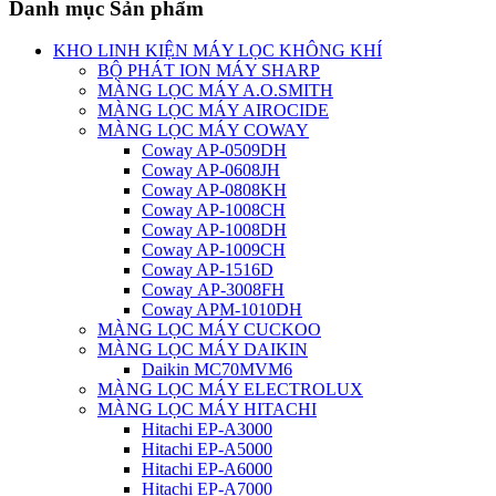
Danh mục Sản phẩm
KHO LINH KIỆN MÁY LỌC KHÔNG KHÍ
BỘ PHÁT ION MÁY SHARP
MÀNG LỌC MÁY A.O.SMITH
MÀNG LỌC MÁY AIROCIDE
MÀNG LỌC MÁY COWAY
Coway AP-0509DH
Coway AP-0608JH
Coway AP-0808KH
Coway AP-1008CH
Coway AP-1008DH
Coway AP-1009CH
Coway AP-1516D
Coway AP-3008FH
Coway APM-1010DH
MÀNG LỌC MÁY CUCKOO
MÀNG LỌC MÁY DAIKIN
Daikin MC70MVM6
MÀNG LỌC MÁY ELECTROLUX
MÀNG LỌC MÁY HITACHI
Hitachi EP-A3000
Hitachi EP-A5000
Hitachi EP-A6000
Hitachi EP-A7000