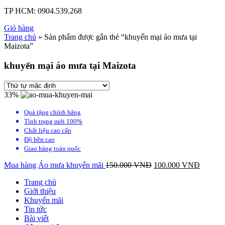
TP HCM:
0904.539.268
Giỏ hàng
Trang chủ
» Sản phẩm được gắn thẻ “khuyến mại áo mưa tại
Maizota”
khuyến mại áo mưa tại Maizota
33%
Quà tặng chính hãng
Tình trạng mới 100%
Chất liệu cao cấp
Độ bền cao
Giao hàng toàn quốc
Mua hàng
Áo mưa khuyến mãi
150.000
VNĐ
100.000
VNĐ
Trang chủ
Giới thiệu
Khuyến mãi
Tin tức
Bài viết