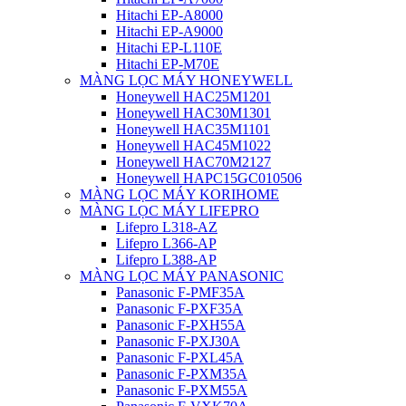
Hitachi EP-A8000
Hitachi EP-A9000
Hitachi EP-L110E
Hitachi EP-M70E
MÀNG LỌC MÁY HONEYWELL
Honeywell HAC25M1201
Honeywell HAC30M1301
Honeywell HAC35M1101
Honeywell HAC45M1022
Honeywell HAC70M2127
Honeywell HAPC15GC010506
MÀNG LỌC MÁY KORIHOME
MÀNG LỌC MÁY LIFEPRO
Lifepro L318-AZ
Lifepro L366-AP
Lifepro L388-AP
MÀNG LỌC MÁY PANASONIC
Panasonic F-PMF35A
Panasonic F-PXF35A
Panasonic F-PXH55A
Panasonic F-PXJ30A
Panasonic F-PXL45A
Panasonic F-PXM35A
Panasonic F-PXM55A