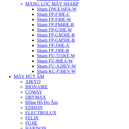
MÀNG LỌC MÁY SHARP
Sharp DW-E16FA-W
Sharp FP-F30E-C
Sharp FP-F40E-W
Sharp FP-FM40E-B
Sharp FP-G50E-W
Sharp FP-GM30E-B
Sharp FP-GM50E-B
Sharp FP-J30E-A
Sharp FP-J30E-B
Sharp FU-551KE-W
Sharp FU-80EA-W
Sharp FU-A28EV-W
Sharp KC-F30EV-W
MÁY HÚT ẨM
AIKYO
BIONAIRE
COWAY
DRYMAX
Đồng Hồ Đo Ẩm
EDISON
ELECTROLUX
FELIX
FUJIE
HARISON