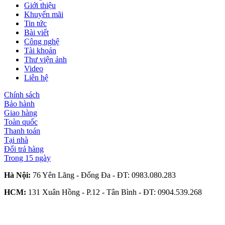
Giới thiệu
Khuyến mãi
Tin tức
Bài viết
Công nghệ
Tài khoản
Thư viện ảnh
Video
Liên hệ
Chính sách
Bảo hành
Giao hàng
Toàn quốc
Thanh toán
Tại nhà
Đổi trả hàng
Trong 15 ngày
Hà Nội:
76 Yên Lãng - Đống Đa - ĐT:
0983.080.283
HCM:
131 Xuân Hồng - P.12 - Tân Bình - ĐT:
0904.539.268