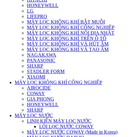
HONEYWELL
LG
LIFEPRO
MÁY LỌC KHÔNG KHÍ BẮT MUỖI
MÁY LỌC KHÔNG KHÍ CÔNG NGHIỆP
MÁY LỌC KHÔNG KHÍ NỘI ĐỊA NHẬT
MÁY LỌC KHÔNG KHÍ TRÊN Ô TÔ
MÁY LỌC KHÔNG KHÍ VÀ HÚT ẨM
MÁY LỌC KHÔNG KHÍ VÀ TẠO ẨM
NAGAKAWA
PANASONIC
SHARP
STADLER FORM
XIAOMI
MÁY LỌC KHÔNG KHÍ CÔNG NGHIỆP
AIROCIDE
COWAY
GIA PHONG
HONEYWELL
SHARP
MÁY LỌC NƯỚC
LINH KIỆN MÁY LỌC NƯỚC
LÕI LỌC NƯỚC COWAY
MÁY LỌC NƯỚC COWAY (Made in Korea)