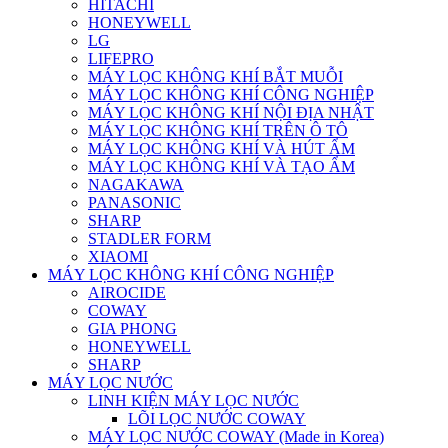
HITACHI
HONEYWELL
LG
LIFEPRO
MÁY LỌC KHÔNG KHÍ BẮT MUỖI
MÁY LỌC KHÔNG KHÍ CÔNG NGHIỆP
MÁY LỌC KHÔNG KHÍ NỘI ĐỊA NHẬT
MÁY LỌC KHÔNG KHÍ TRÊN Ô TÔ
MÁY LỌC KHÔNG KHÍ VÀ HÚT ẨM
MÁY LỌC KHÔNG KHÍ VÀ TẠO ẨM
NAGAKAWA
PANASONIC
SHARP
STADLER FORM
XIAOMI
MÁY LỌC KHÔNG KHÍ CÔNG NGHIỆP
AIROCIDE
COWAY
GIA PHONG
HONEYWELL
SHARP
MÁY LỌC NƯỚC
LINH KIỆN MÁY LỌC NƯỚC
LÕI LỌC NƯỚC COWAY
MÁY LỌC NƯỚC COWAY (Made in Korea)