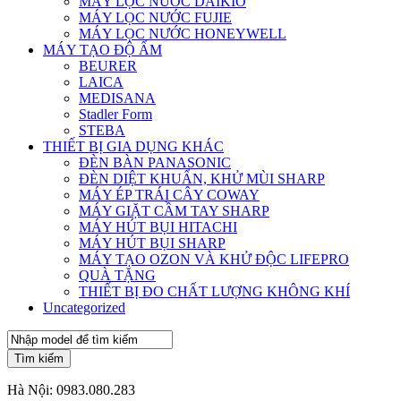
MÁY LỌC NƯỚC DAIKIO
MÁY LỌC NƯỚC FUJIE
MÁY LỌC NƯỚC HONEYWELL
MÁY TẠO ĐỘ ẨM
BEURER
LAICA
MEDISANA
Stadler Form
STEBA
THIẾT BỊ GIA DỤNG KHÁC
ĐÈN BÀN PANASONIC
ĐÈN DIỆT KHUẨN, KHỬ MÙI SHARP
MÁY ÉP TRÁI CÂY COWAY
MÁY GIẶT CẦM TAY SHARP
MÁY HÚT BỤI HITACHI
MÁY HÚT BỤI SHARP
MÁY TẠO OZON VÀ KHỬ ĐỘC LIFEPRO
QUÀ TẶNG
THIẾT BỊ ĐO CHẤT LƯỢNG KHÔNG KHÍ
Uncategorized
Tìm kiếm
Hà Nội:
0983.080.283