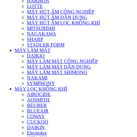
HARISON
LOTTE
MÁY HÚT ẨM CÔNG NGHIỆP
MÁY HÚT ẨM DÂN DỤNG
MÁY HÚT ẨM LỌC KHÔNG KHÍ
MITSUBISHI
NAGAKAWA
SHARP
STADLER FORM
MÁY LÀM MÁT
DAIKIO
MÁY LÀM MÁT CÔNG NGHIỆP
MÁY LÀM MÁT DÂN DỤNG
MÁY LÀM MÁT SHIMONO
NAKAMI
SYMPHONY
MÁY LỌC KHÔNG KHÍ
AIROCIDE
AOSMITH
BEURER
BLUEAIR
COWAY
CUCKOO
DAIKIN
Electrolux