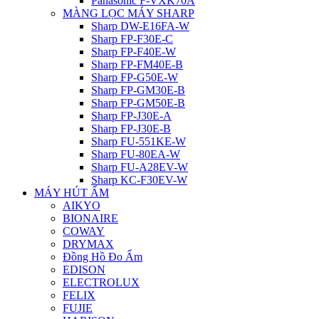
Panasonic F-VXK70A
MÀNG LỌC MÁY SHARP
Sharp DW-E16FA-W
Sharp FP-F30E-C
Sharp FP-F40E-W
Sharp FP-FM40E-B
Sharp FP-G50E-W
Sharp FP-GM30E-B
Sharp FP-GM50E-B
Sharp FP-J30E-A
Sharp FP-J30E-B
Sharp FU-551KE-W
Sharp FU-80EA-W
Sharp FU-A28EV-W
Sharp KC-F30EV-W
MÁY HÚT ẨM
AIKYO
BIONAIRE
COWAY
DRYMAX
Đồng Hồ Đo Ẩm
EDISON
ELECTROLUX
FELIX
FUJIE