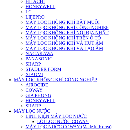
HITACHI
HONEYWELL
LG
LIFEPRO
MÁY LỌC KHÔNG KHÍ BẮT MUỖI
MÁY LỌC KHÔNG KHÍ CÔNG NGHIỆP
MÁY LỌC KHÔNG KHÍ NỘI ĐỊA NHẬT
MÁY LỌC KHÔNG KHÍ TRÊN Ô TÔ
MÁY LỌC KHÔNG KHÍ VÀ HÚT ẨM
MÁY LỌC KHÔNG KHÍ VÀ TẠO ẨM
NAGAKAWA
PANASONIC
SHARP
STADLER FORM
XIAOMI
MÁY LỌC KHÔNG KHÍ CÔNG NGHIỆP
AIROCIDE
COWAY
GIA PHONG
HONEYWELL
SHARP
MÁY LỌC NƯỚC
LINH KIỆN MÁY LỌC NƯỚC
LÕI LỌC NƯỚC COWAY
MÁY LỌC NƯỚC COWAY (Made in Korea)