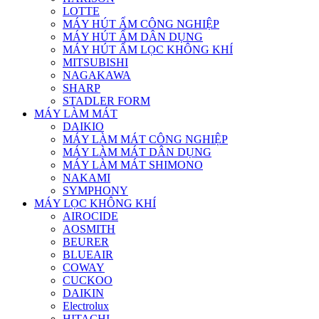
LOTTE
MÁY HÚT ẨM CÔNG NGHIỆP
MÁY HÚT ẨM DÂN DỤNG
MÁY HÚT ẨM LỌC KHÔNG KHÍ
MITSUBISHI
NAGAKAWA
SHARP
STADLER FORM
MÁY LÀM MÁT
DAIKIO
MÁY LÀM MÁT CÔNG NGHIỆP
MÁY LÀM MÁT DÂN DỤNG
MÁY LÀM MÁT SHIMONO
NAKAMI
SYMPHONY
MÁY LỌC KHÔNG KHÍ
AIROCIDE
AOSMITH
BEURER
BLUEAIR
COWAY
CUCKOO
DAIKIN
Electrolux
HITACHI