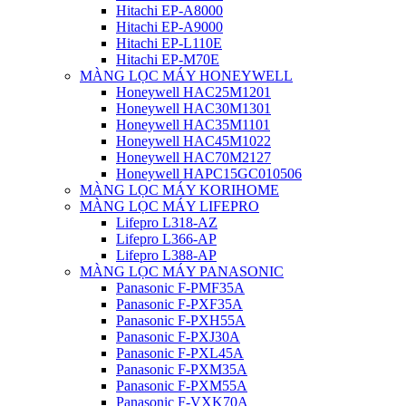
Hitachi EP-A8000
Hitachi EP-A9000
Hitachi EP-L110E
Hitachi EP-M70E
MÀNG LỌC MÁY HONEYWELL
Honeywell HAC25M1201
Honeywell HAC30M1301
Honeywell HAC35M1101
Honeywell HAC45M1022
Honeywell HAC70M2127
Honeywell HAPC15GC010506
MÀNG LỌC MÁY KORIHOME
MÀNG LỌC MÁY LIFEPRO
Lifepro L318-AZ
Lifepro L366-AP
Lifepro L388-AP
MÀNG LỌC MÁY PANASONIC
Panasonic F-PMF35A
Panasonic F-PXF35A
Panasonic F-PXH55A
Panasonic F-PXJ30A
Panasonic F-PXL45A
Panasonic F-PXM35A
Panasonic F-PXM55A
Panasonic F-VXK70A