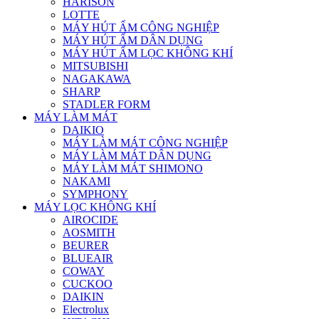
HARISON
LOTTE
MÁY HÚT ẨM CÔNG NGHIỆP
MÁY HÚT ẨM DÂN DỤNG
MÁY HÚT ẨM LỌC KHÔNG KHÍ
MITSUBISHI
NAGAKAWA
SHARP
STADLER FORM
MÁY LÀM MÁT
DAIKIO
MÁY LÀM MÁT CÔNG NGHIỆP
MÁY LÀM MÁT DÂN DỤNG
MÁY LÀM MÁT SHIMONO
NAKAMI
SYMPHONY
MÁY LỌC KHÔNG KHÍ
AIROCIDE
AOSMITH
BEURER
BLUEAIR
COWAY
CUCKOO
DAIKIN
Electrolux