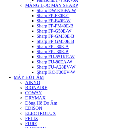
Panasonic F-VXK70A
MÀNG LỌC MÁY SHARP
Sharp DW-E16FA-W
Sharp FP-F30E-C
Sharp FP-F40E-W
Sharp FP-FM40E-B
Sharp FP-G50E-W
Sharp FP-GM30E-B
Sharp FP-GM50E-B
Sharp FP-J30E-A
Sharp FP-J30E-B
Sharp FU-551KE-W
Sharp FU-80EA-W
Sharp FU-A28EV-W
Sharp KC-F30EV-W
MÁY HÚT ẨM
AIKYO
BIONAIRE
COWAY
DRYMAX
Đồng Hồ Đo Ẩm
EDISON
ELECTROLUX
FELIX
FUJIE