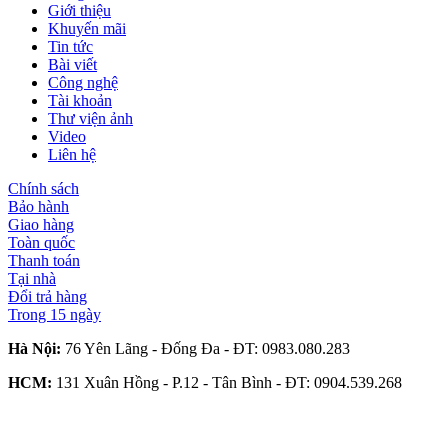
Giới thiệu
Khuyến mãi
Tin tức
Bài viết
Công nghệ
Tài khoản
Thư viện ảnh
Video
Liên hệ
Chính sách
Bảo hành
Giao hàng
Toàn quốc
Thanh toán
Tại nhà
Đổi trả hàng
Trong 15 ngày
Hà Nội:
76 Yên Lãng - Đống Đa - ĐT:
0983.080.283
HCM:
131 Xuân Hồng - P.12 - Tân Bình - ĐT:
0904.539.268