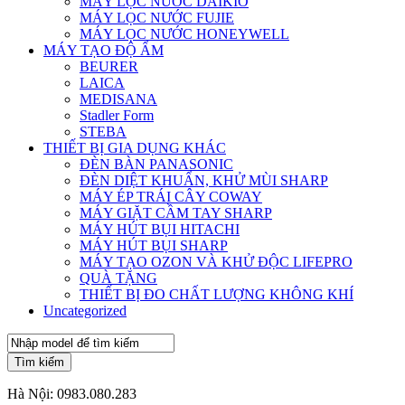
MÁY LỌC NƯỚC DAIKIO
MÁY LỌC NƯỚC FUJIE
MÁY LỌC NƯỚC HONEYWELL
MÁY TẠO ĐỘ ẨM
BEURER
LAICA
MEDISANA
Stadler Form
STEBA
THIẾT BỊ GIA DỤNG KHÁC
ĐÈN BÀN PANASONIC
ĐÈN DIỆT KHUẨN, KHỬ MÙI SHARP
MÁY ÉP TRÁI CÂY COWAY
MÁY GIẶT CẦM TAY SHARP
MÁY HÚT BỤI HITACHI
MÁY HÚT BỤI SHARP
MÁY TẠO OZON VÀ KHỬ ĐỘC LIFEPRO
QUÀ TẶNG
THIẾT BỊ ĐO CHẤT LƯỢNG KHÔNG KHÍ
Uncategorized
Tìm kiếm
Hà Nội:
0983.080.283