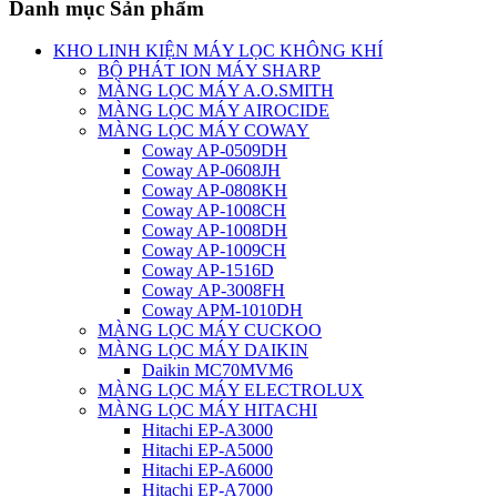
Danh mục Sản phẩm
KHO LINH KIỆN MÁY LỌC KHÔNG KHÍ
BỘ PHÁT ION MÁY SHARP
MÀNG LỌC MÁY A.O.SMITH
MÀNG LỌC MÁY AIROCIDE
MÀNG LỌC MÁY COWAY
Coway AP-0509DH
Coway AP-0608JH
Coway AP-0808KH
Coway AP-1008CH
Coway AP-1008DH
Coway AP-1009CH
Coway AP-1516D
Coway AP-3008FH
Coway APM-1010DH
MÀNG LỌC MÁY CUCKOO
MÀNG LỌC MÁY DAIKIN
Daikin MC70MVM6
MÀNG LỌC MÁY ELECTROLUX
MÀNG LỌC MÁY HITACHI
Hitachi EP-A3000
Hitachi EP-A5000
Hitachi EP-A6000
Hitachi EP-A7000