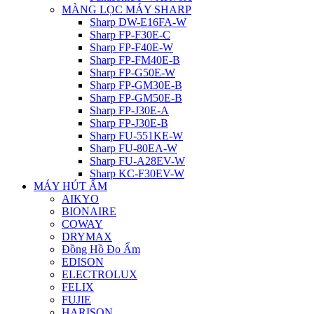
MÀNG LỌC MÁY SHARP
Sharp DW-E16FA-W
Sharp FP-F30E-C
Sharp FP-F40E-W
Sharp FP-FM40E-B
Sharp FP-G50E-W
Sharp FP-GM30E-B
Sharp FP-GM50E-B
Sharp FP-J30E-A
Sharp FP-J30E-B
Sharp FU-551KE-W
Sharp FU-80EA-W
Sharp FU-A28EV-W
Sharp KC-F30EV-W
MÁY HÚT ẨM
AIKYO
BIONAIRE
COWAY
DRYMAX
Đồng Hồ Đo Ẩm
EDISON
ELECTROLUX
FELIX
FUJIE
HARISON