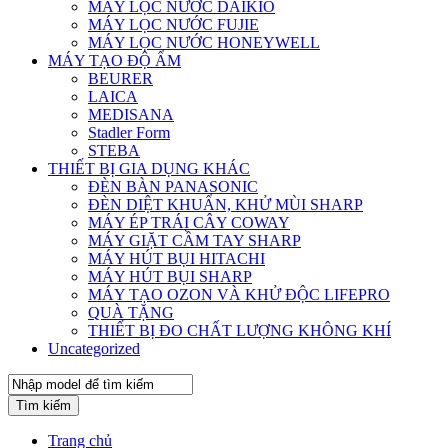
MÁY LỌC NƯỚC DAIKIO
MÁY LỌC NƯỚC FUJIE
MÁY LỌC NƯỚC HONEYWELL
MÁY TẠO ĐỘ ẨM
BEURER
LAICA
MEDISANA
Stadler Form
STEBA
THIẾT BỊ GIA DỤNG KHÁC
ĐÈN BÀN PANASONIC
ĐÈN DIỆT KHUẨN, KHỬ MÙI SHARP
MÁY ÉP TRÁI CÂY COWAY
MÁY GIẶT CẦM TAY SHARP
MÁY HÚT BỤI HITACHI
MÁY HÚT BỤI SHARP
MÁY TẠO OZON VÀ KHỬ ĐỘC LIFEPRO
QUÀ TẶNG
THIẾT BỊ ĐO CHẤT LƯỢNG KHÔNG KHÍ
Uncategorized
Tìm kiếm
Trang chủ