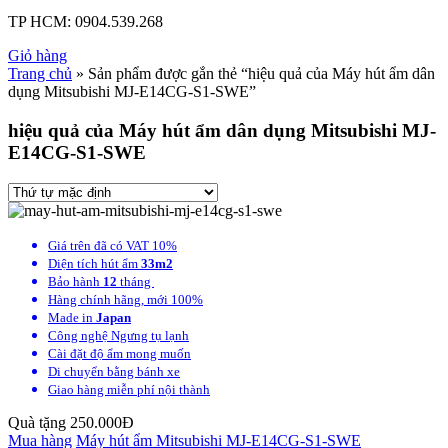
TP HCM:
0904.539.268
Giỏ hàng
Trang chủ
» Sản phẩm được gắn thẻ “hiệu quả của Máy hút ẩm dân
dụng Mitsubishi MJ-E14CG-S1-SWE”
hiệu quả của Máy hút ẩm dân dụng Mitsubishi MJ-
E14CG-S1-SWE
Giá trên đã có VAT 10%
Diện tích hút ẩm
33m2
Bảo hành
12
tháng
Hàng chính hãng, mới 100%
Made in
Japan
Công nghệ Ngưng tụ lạnh
Cài đặt độ ẩm mong muốn
Di chuyển bằng bánh xe
Giao hàng miễn phí nội thành
Quà tặng 250.000Đ
Mua hàng
Máy hút ẩm Mitsubishi MJ-E14CG-S1-SWE