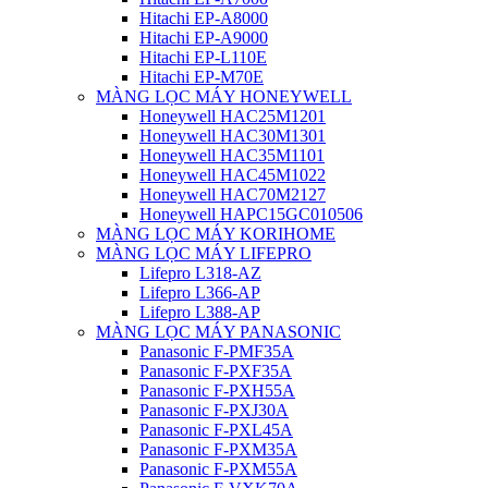
Hitachi EP-A8000
Hitachi EP-A9000
Hitachi EP-L110E
Hitachi EP-M70E
MÀNG LỌC MÁY HONEYWELL
Honeywell HAC25M1201
Honeywell HAC30M1301
Honeywell HAC35M1101
Honeywell HAC45M1022
Honeywell HAC70M2127
Honeywell HAPC15GC010506
MÀNG LỌC MÁY KORIHOME
MÀNG LỌC MÁY LIFEPRO
Lifepro L318-AZ
Lifepro L366-AP
Lifepro L388-AP
MÀNG LỌC MÁY PANASONIC
Panasonic F-PMF35A
Panasonic F-PXF35A
Panasonic F-PXH55A
Panasonic F-PXJ30A
Panasonic F-PXL45A
Panasonic F-PXM35A
Panasonic F-PXM55A