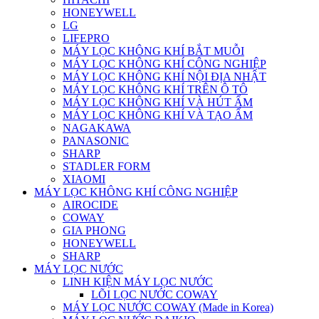
HONEYWELL
LG
LIFEPRO
MÁY LỌC KHÔNG KHÍ BẮT MUỖI
MÁY LỌC KHÔNG KHÍ CÔNG NGHIỆP
MÁY LỌC KHÔNG KHÍ NỘI ĐỊA NHẬT
MÁY LỌC KHÔNG KHÍ TRÊN Ô TÔ
MÁY LỌC KHÔNG KHÍ VÀ HÚT ẨM
MÁY LỌC KHÔNG KHÍ VÀ TẠO ẨM
NAGAKAWA
PANASONIC
SHARP
STADLER FORM
XIAOMI
MÁY LỌC KHÔNG KHÍ CÔNG NGHIỆP
AIROCIDE
COWAY
GIA PHONG
HONEYWELL
SHARP
MÁY LỌC NƯỚC
LINH KIỆN MÁY LỌC NƯỚC
LÕI LỌC NƯỚC COWAY
MÁY LỌC NƯỚC COWAY (Made in Korea)