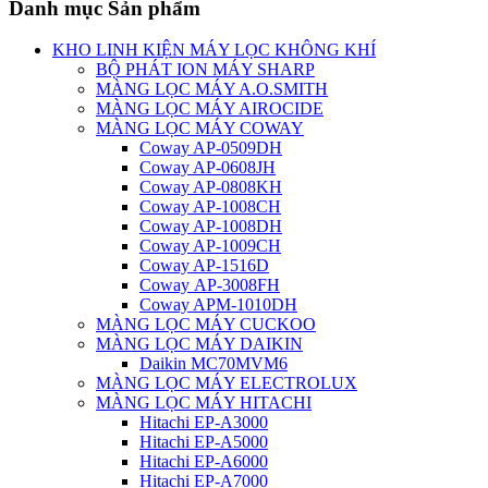
Danh mục Sản phẩm
KHO LINH KIỆN MÁY LỌC KHÔNG KHÍ
BỘ PHÁT ION MÁY SHARP
MÀNG LỌC MÁY A.O.SMITH
MÀNG LỌC MÁY AIROCIDE
MÀNG LỌC MÁY COWAY
Coway AP-0509DH
Coway AP-0608JH
Coway AP-0808KH
Coway AP-1008CH
Coway AP-1008DH
Coway AP-1009CH
Coway AP-1516D
Coway AP-3008FH
Coway APM-1010DH
MÀNG LỌC MÁY CUCKOO
MÀNG LỌC MÁY DAIKIN
Daikin MC70MVM6
MÀNG LỌC MÁY ELECTROLUX
MÀNG LỌC MÁY HITACHI
Hitachi EP-A3000
Hitachi EP-A5000
Hitachi EP-A6000
Hitachi EP-A7000