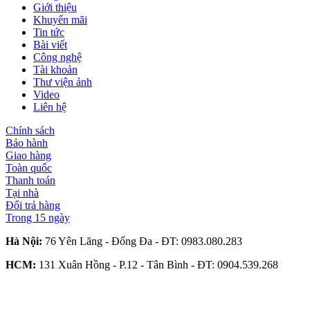
Giới thiệu
Khuyến mãi
Tin tức
Bài viết
Công nghệ
Tài khoản
Thư viện ảnh
Video
Liên hệ
Chính sách
Bảo hành
Giao hàng
Toàn quốc
Thanh toán
Tại nhà
Đổi trả hàng
Trong 15 ngày
Hà Nội:
76 Yên Lãng - Đống Đa - ĐT:
0983.080.283
HCM:
131 Xuân Hồng - P.12 - Tân Bình - ĐT:
0904.539.268