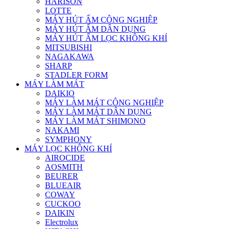
HARISON
LOTTE
MÁY HÚT ẨM CÔNG NGHIỆP
MÁY HÚT ẨM DÂN DỤNG
MÁY HÚT ẨM LỌC KHÔNG KHÍ
MITSUBISHI
NAGAKAWA
SHARP
STADLER FORM
MÁY LÀM MÁT
DAIKIO
MÁY LÀM MÁT CÔNG NGHIỆP
MÁY LÀM MÁT DÂN DỤNG
MÁY LÀM MÁT SHIMONO
NAKAMI
SYMPHONY
MÁY LỌC KHÔNG KHÍ
AIROCIDE
AOSMITH
BEURER
BLUEAIR
COWAY
CUCKOO
DAIKIN
Electrolux