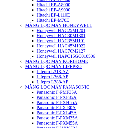
Hitachi EP-A8000
Hitachi EP-A9000
Hitachi EP-L110E
Hitachi EP-M70E
MÀNG LỌC MÁY HONEYWELL
Honeywell HAC25M1201
Honeywell HAC30M1301
Honeywell HAC35M1101
Honeywell HAC45M1022
Honeywell HAC70M2127
Honeywell HAPC15GC010506
MÀNG LỌC MÁY KORIHOME
MÀNG LỌC MÁY LIFEPRO
Lifepro L318-AZ
Lifepro L366-AP
Lifepro L388-AP
MÀNG LỌC MÁY PANASONIC
Panasonic F-PMF35A
Panasonic F-PXF35A
Panasonic F-PXH55A
Panasonic F-PXJ30A
Panasonic F-PXL45A
Panasonic F-PXM35A
Panasonic F-PXM55A