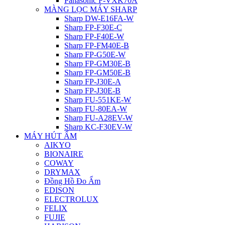
Panasonic F-VXK70A
MÀNG LỌC MÁY SHARP
Sharp DW-E16FA-W
Sharp FP-F30E-C
Sharp FP-F40E-W
Sharp FP-FM40E-B
Sharp FP-G50E-W
Sharp FP-GM30E-B
Sharp FP-GM50E-B
Sharp FP-J30E-A
Sharp FP-J30E-B
Sharp FU-551KE-W
Sharp FU-80EA-W
Sharp FU-A28EV-W
Sharp KC-F30EV-W
MÁY HÚT ẨM
AIKYO
BIONAIRE
COWAY
DRYMAX
Đồng Hồ Đo Ẩm
EDISON
ELECTROLUX
FELIX
FUJIE