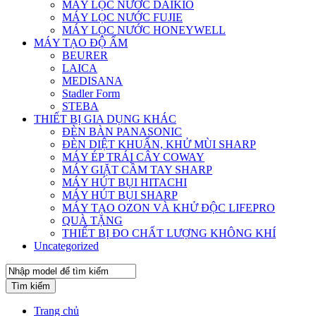
MÁY LỌC NƯỚC DAIKIO
MÁY LỌC NƯỚC FUJIE
MÁY LỌC NƯỚC HONEYWELL
MÁY TẠO ĐỘ ẨM
BEURER
LAICA
MEDISANA
Stadler Form
STEBA
THIẾT BỊ GIA DỤNG KHÁC
ĐÈN BÀN PANASONIC
ĐÈN DIỆT KHUẨN, KHỬ MÙI SHARP
MÁY ÉP TRÁI CÂY COWAY
MÁY GIẶT CẦM TAY SHARP
MÁY HÚT BỤI HITACHI
MÁY HÚT BỤI SHARP
MÁY TẠO OZON VÀ KHỬ ĐỘC LIFEPRO
QUÀ TẶNG
THIẾT BỊ ĐO CHẤT LƯỢNG KHÔNG KHÍ
Uncategorized
Tìm kiếm
Trang chủ