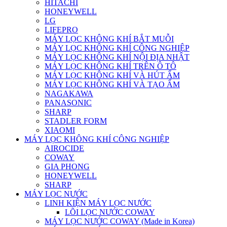
HITACHI
HONEYWELL
LG
LIFEPRO
MÁY LỌC KHÔNG KHÍ BẮT MUỖI
MÁY LỌC KHÔNG KHÍ CÔNG NGHIỆP
MÁY LỌC KHÔNG KHÍ NỘI ĐỊA NHẬT
MÁY LỌC KHÔNG KHÍ TRÊN Ô TÔ
MÁY LỌC KHÔNG KHÍ VÀ HÚT ẨM
MÁY LỌC KHÔNG KHÍ VÀ TẠO ẨM
NAGAKAWA
PANASONIC
SHARP
STADLER FORM
XIAOMI
MÁY LỌC KHÔNG KHÍ CÔNG NGHIỆP
AIROCIDE
COWAY
GIA PHONG
HONEYWELL
SHARP
MÁY LỌC NƯỚC
LINH KIỆN MÁY LỌC NƯỚC
LÕI LỌC NƯỚC COWAY
MÁY LỌC NƯỚC COWAY (Made in Korea)