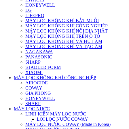
HONEYWELL
LG
LIFEPRO
MÁY LỌC KHÔNG KHÍ BẮT MUỖI
MÁY LỌC KHÔNG KHÍ CÔNG NGHIỆP
MÁY LỌC KHÔNG KHÍ NỘI ĐỊA NHẬT
MÁY LỌC KHÔNG KHÍ TRÊN Ô TÔ
MÁY LỌC KHÔNG KHÍ VÀ HÚT ẨM
MÁY LỌC KHÔNG KHÍ VÀ TẠO ẨM
NAGAKAWA
PANASONIC
SHARP
STADLER FORM
XIAOMI
MÁY LỌC KHÔNG KHÍ CÔNG NGHIỆP
AIROCIDE
COWAY
GIA PHONG
HONEYWELL
SHARP
MÁY LỌC NƯỚC
LINH KIỆN MÁY LỌC NƯỚC
LÕI LỌC NƯỚC COWAY
MÁY LỌC NƯỚC COWAY (Made in Korea)