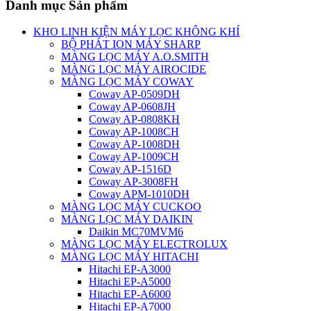
Danh mục Sản phẩm
KHO LINH KIỆN MÁY LỌC KHÔNG KHÍ
BỘ PHÁT ION MÁY SHARP
MÀNG LỌC MÁY A.O.SMITH
MÀNG LỌC MÁY AIROCIDE
MÀNG LỌC MÁY COWAY
Coway AP-0509DH
Coway AP-0608JH
Coway AP-0808KH
Coway AP-1008CH
Coway AP-1008DH
Coway AP-1009CH
Coway AP-1516D
Coway AP-3008FH
Coway APM-1010DH
MÀNG LỌC MÁY CUCKOO
MÀNG LỌC MÁY DAIKIN
Daikin MC70MVM6
MÀNG LỌC MÁY ELECTROLUX
MÀNG LỌC MÁY HITACHI
Hitachi EP-A3000
Hitachi EP-A5000
Hitachi EP-A6000
Hitachi EP-A7000