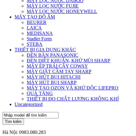
MÁY LỌC NƯỚC DAIKIO
MÁY LỌC NƯỚC FUJIE
MÁY LỌC NƯỚC HONEYWELL
MÁY TẠO ĐỘ ẨM
BEURER
LAICA
MEDISANA
Stadler Form
STEBA
THIẾT BỊ GIA DỤNG KHÁC
ĐÈN BÀN PANASONIC
ĐÈN DIỆT KHUẨN, KHỬ MÙI SHARP
MÁY ÉP TRÁI CÂY COWAY
MÁY GIẶT CẦM TAY SHARP
MÁY HÚT BỤI HITACHI
MÁY HÚT BỤI SHARP
MÁY TẠO OZON VÀ KHỬ ĐỘC LIFEPRO
QUÀ TẶNG
THIẾT BỊ ĐO CHẤT LƯỢNG KHÔNG KHÍ
Uncategorized
Tìm kiếm
Hà Nội:
0983.080.283