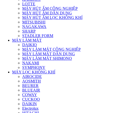
LOTTE
MÁY HÚT ẨM CÔNG NGHIỆP
MÁY HÚT ẨM DÂN DỤNG
MÁY HÚT ẨM LỌC KHÔNG KHÍ
MITSUBISHI
NAGAKAWA
SHARP
STADLER FORM
MÁY LÀM MÁT
DAIKIO
MÁY LÀM MÁT CÔNG NGHIỆP
MÁY LÀM MÁT DÂN DỤNG
MÁY LÀM MÁT SHIMONO
NAKAMI
SYMPHONY
MÁY LỌC KHÔNG KHÍ
AIROCIDE
AOSMITH
BEURER
BLUEAIR
COWAY
CUCKOO
DAIKIN
Electrolux
HITACHI