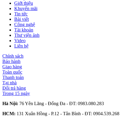
Giới thiệu
Khuyến mãi
Tin tức
Bài viết
Công nghệ
Tài khoản
Thư viện ảnh
Video
Liên hệ
Chính sách
Bảo hành
Giao hàng
Toàn quốc
Thanh toán
Tại nhà
Đổi trả hàng
Trong 15 ngày
Hà Nội:
76 Yên Lãng - Đống Đa - ĐT:
0983.080.283
HCM:
131 Xuân Hồng - P.12 - Tân Bình - ĐT:
0904.539.268