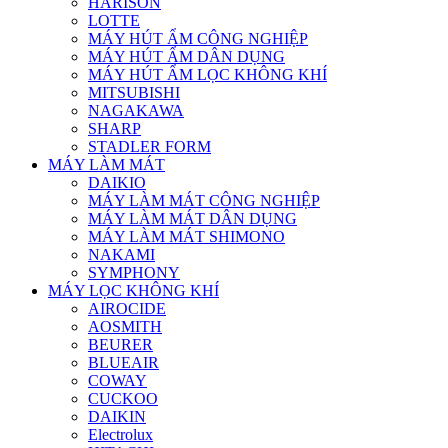
HARISON
LOTTE
MÁY HÚT ẨM CÔNG NGHIỆP
MÁY HÚT ẨM DÂN DỤNG
MÁY HÚT ẨM LỌC KHÔNG KHÍ
MITSUBISHI
NAGAKAWA
SHARP
STADLER FORM
MÁY LÀM MÁT
DAIKIO
MÁY LÀM MÁT CÔNG NGHIỆP
MÁY LÀM MÁT DÂN DỤNG
MÁY LÀM MÁT SHIMONO
NAKAMI
SYMPHONY
MÁY LỌC KHÔNG KHÍ
AIROCIDE
AOSMITH
BEURER
BLUEAIR
COWAY
CUCKOO
DAIKIN
Electrolux