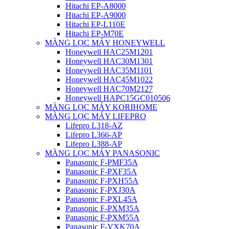
Hitachi EP-A8000
Hitachi EP-A9000
Hitachi EP-L110E
Hitachi EP-M70E
MÀNG LỌC MÁY HONEYWELL
Honeywell HAC25M1201
Honeywell HAC30M1301
Honeywell HAC35M1101
Honeywell HAC45M1022
Honeywell HAC70M2127
Honeywell HAPC15GC010506
MÀNG LỌC MÁY KORIHOME
MÀNG LỌC MÁY LIFEPRO
Lifepro L318-AZ
Lifepro L366-AP
Lifepro L388-AP
MÀNG LỌC MÁY PANASONIC
Panasonic F-PMF35A
Panasonic F-PXF35A
Panasonic F-PXH55A
Panasonic F-PXJ30A
Panasonic F-PXL45A
Panasonic F-PXM35A
Panasonic F-PXM55A
Panasonic F-VXK70A