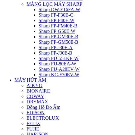
MÀNG LỌC MÁY SHARP
Sharp DW-E16FA-W
Sharp FP-F30E-C
Sharp FP-F40E-W
Sharp FP-FM40E-B
Sharp FP-G50E-W
Sharp FP-GM30E-B
Sharp FP-GM50E-B
Sharp FP-J30E-A
Sharp FP-J30E-B
Sharp FU-551KE-W
Sharp FU-80EA-W
Sharp FU-A28EV-W
Sharp KC-F30EV-W
MÁY HÚT ẨM
AIKYO
BIONAIRE
COWAY
DRYMAX
Đồng Hồ Đo Ẩm
EDISON
ELECTROLUX
FELIX
FUJIE
HARISON