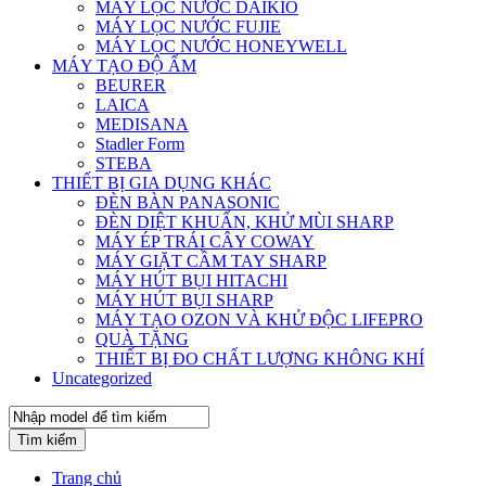
MÁY LỌC NƯỚC DAIKIO
MÁY LỌC NƯỚC FUJIE
MÁY LỌC NƯỚC HONEYWELL
MÁY TẠO ĐỘ ẨM
BEURER
LAICA
MEDISANA
Stadler Form
STEBA
THIẾT BỊ GIA DỤNG KHÁC
ĐÈN BÀN PANASONIC
ĐÈN DIỆT KHUẨN, KHỬ MÙI SHARP
MÁY ÉP TRÁI CÂY COWAY
MÁY GIẶT CẦM TAY SHARP
MÁY HÚT BỤI HITACHI
MÁY HÚT BỤI SHARP
MÁY TẠO OZON VÀ KHỬ ĐỘC LIFEPRO
QUÀ TẶNG
THIẾT BỊ ĐO CHẤT LƯỢNG KHÔNG KHÍ
Uncategorized
Tìm kiếm
Trang chủ