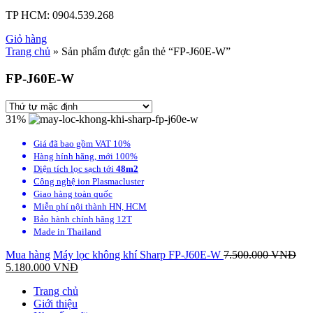
TP HCM:
0904.539.268
Giỏ hàng
Trang chủ
» Sản phẩm được gắn thẻ “FP-J60E-W”
FP-J60E-W
31%
Giá đã bao gồm VAT 10%
Hàng hính hãng, mới 100%
Diện tích lọc sạch tới
48m2
Công nghệ ion Plasmacluster
Giao hàng toàn quốc
Miễn phí nội thành HN, HCM
Bảo hành chính hãng 12T
Made in Thailand
Mua hàng
Máy lọc không khí Sharp FP-J60E-W
7.500.000
VNĐ
5.180.000
VNĐ
Trang chủ
Giới thiệu