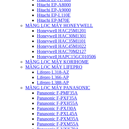
Hitachi EP-A8000
Hitachi EP-A9000
Hitachi EP-L110E
Hitachi EP-M70E
MÀNG LỌC MÁY HONEYWELL
Honeywell HAC25M1201
Honeywell HAC30M1301
Honeywell HAC35M1101
Honeywell HAC45M1022
Honeywell HAC70M2127
Honeywell HAPC15GC010506
MÀNG LỌC MÁY KORIHOME
MÀNG LỌC MÁY LIFEPRO
Lifepro L318-AZ
Lifepro L366-AP
Lifepro L388-AP
MÀNG LỌC MÁY PANASONIC
Panasonic F-PMF35A
Panasonic F-PXF35A
Panasonic F-PXH55A
Panasonic F-PXJ30A
Panasonic F-PXL45A
Panasonic F-PXM35A
Panasonic F-PXM55A