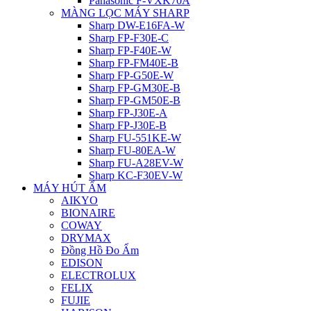
Panasonic F-VXK70A
MÀNG LỌC MÁY SHARP
Sharp DW-E16FA-W
Sharp FP-F30E-C
Sharp FP-F40E-W
Sharp FP-FM40E-B
Sharp FP-G50E-W
Sharp FP-GM30E-B
Sharp FP-GM50E-B
Sharp FP-J30E-A
Sharp FP-J30E-B
Sharp FU-551KE-W
Sharp FU-80EA-W
Sharp FU-A28EV-W
Sharp KC-F30EV-W
MÁY HÚT ẨM
AIKYO
BIONAIRE
COWAY
DRYMAX
Đồng Hồ Đo Ẩm
EDISON
ELECTROLUX
FELIX
FUJIE