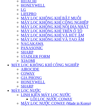
HITACHI
HONEYWELL
LG
LIFEPRO
MÁY LỌC KHÔNG KHÍ BẮT MUỖI
MÁY LỌC KHÔNG KHÍ CÔNG NGHIỆP
MÁY LỌC KHÔNG KHÍ NỘI ĐỊA NHẬT
MÁY LỌC KHÔNG KHÍ TRÊN Ô TÔ
MÁY LỌC KHÔNG KHÍ VÀ HÚT ẨM
MÁY LỌC KHÔNG KHÍ VÀ TẠO ẨM
NAGAKAWA
PANASONIC
SHARP
STADLER FORM
XIAOMI
MÁY LỌC KHÔNG KHÍ CÔNG NGHIỆP
AIROCIDE
COWAY
GIA PHONG
HONEYWELL
SHARP
MÁY LỌC NƯỚC
LINH KIỆN MÁY LỌC NƯỚC
LÕI LỌC NƯỚC COWAY
MÁY LỌC NƯỚC COWAY (Made in Korea)