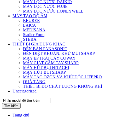
MÁY LỌC NƯỚC DAIKIO
MÁY LỌC NƯỚC FUJIE
MÁY LỌC NƯỚC HONEYWELL
MÁY TẠO ĐỘ ẨM
BEURER
LAICA
MEDISANA
Stadler Form
STEBA
THIẾT BỊ GIA DỤNG KHÁC
ĐÈN BÀN PANASONIC
ĐÈN DIỆT KHUẨN, KHỬ MÙI SHARP
MÁY ÉP TRÁI CÂY COWAY
MÁY GIẶT CẦM TAY SHARP
MÁY HÚT BỤI HITACHI
MÁY HÚT BỤI SHARP
MÁY TẠO OZON VÀ KHỬ ĐỘC LIFEPRO
QUÀ TẶNG
THIẾT BỊ ĐO CHẤT LƯỢNG KHÔNG KHÍ
Uncategorized
Tìm kiếm
Trang chủ