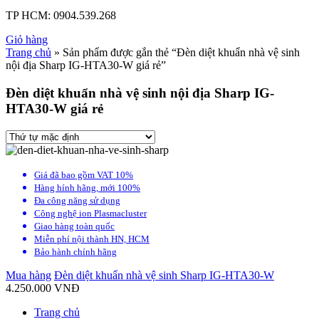
TP HCM:
0904.539.268
Giỏ hàng
Trang chủ
» Sản phẩm được gắn thẻ “Đèn diệt khuẩn nhà vệ sinh
nội địa Sharp IG-HTA30-W giá rẻ”
Đèn diệt khuẩn nhà vệ sinh nội địa Sharp IG-
HTA30-W giá rẻ
Giá đã bao gồm VAT 10%
Hàng hính hãng, mới 100%
Đa công năng sử dụng
Công nghệ ion Plasmacluster
Giao hàng toàn quốc
Miễn phí nội thành HN, HCM
Bảo hành chính hãng
Mua hàng
Đèn diệt khuẩn nhà vệ sinh Sharp IG-HTA30-W
4.250.000
VNĐ
Trang chủ