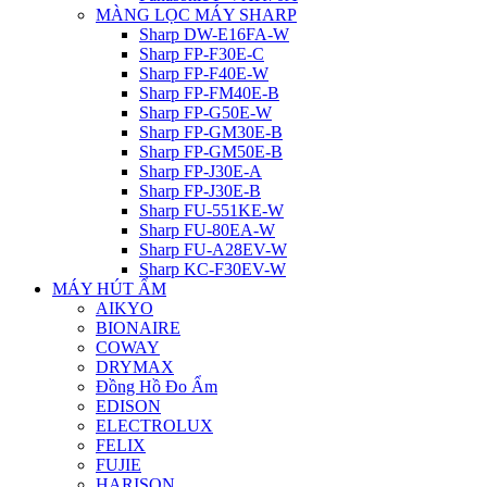
MÀNG LỌC MÁY SHARP
Sharp DW-E16FA-W
Sharp FP-F30E-C
Sharp FP-F40E-W
Sharp FP-FM40E-B
Sharp FP-G50E-W
Sharp FP-GM30E-B
Sharp FP-GM50E-B
Sharp FP-J30E-A
Sharp FP-J30E-B
Sharp FU-551KE-W
Sharp FU-80EA-W
Sharp FU-A28EV-W
Sharp KC-F30EV-W
MÁY HÚT ẨM
AIKYO
BIONAIRE
COWAY
DRYMAX
Đồng Hồ Đo Ẩm
EDISON
ELECTROLUX
FELIX
FUJIE
HARISON