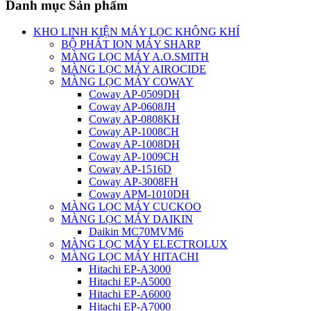
Danh mục Sản phẩm
KHO LINH KIỆN MÁY LỌC KHÔNG KHÍ
BỘ PHÁT ION MÁY SHARP
MÀNG LỌC MÁY A.O.SMITH
MÀNG LỌC MÁY AIROCIDE
MÀNG LỌC MÁY COWAY
Coway AP-0509DH
Coway AP-0608JH
Coway AP-0808KH
Coway AP-1008CH
Coway AP-1008DH
Coway AP-1009CH
Coway AP-1516D
Coway AP-3008FH
Coway APM-1010DH
MÀNG LỌC MÁY CUCKOO
MÀNG LỌC MÁY DAIKIN
Daikin MC70MVM6
MÀNG LỌC MÁY ELECTROLUX
MÀNG LỌC MÁY HITACHI
Hitachi EP-A3000
Hitachi EP-A5000
Hitachi EP-A6000
Hitachi EP-A7000