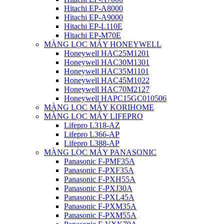
Hitachi EP-A8000
Hitachi EP-A9000
Hitachi EP-L110E
Hitachi EP-M70E
MÀNG LỌC MÁY HONEYWELL
Honeywell HAC25M1201
Honeywell HAC30M1301
Honeywell HAC35M1101
Honeywell HAC45M1022
Honeywell HAC70M2127
Honeywell HAPC15GC010506
MÀNG LỌC MÁY KORIHOME
MÀNG LỌC MÁY LIFEPRO
Lifepro L318-AZ
Lifepro L366-AP
Lifepro L388-AP
MÀNG LỌC MÁY PANASONIC
Panasonic F-PMF35A
Panasonic F-PXF35A
Panasonic F-PXH55A
Panasonic F-PXJ30A
Panasonic F-PXL45A
Panasonic F-PXM35A
Panasonic F-PXM55A