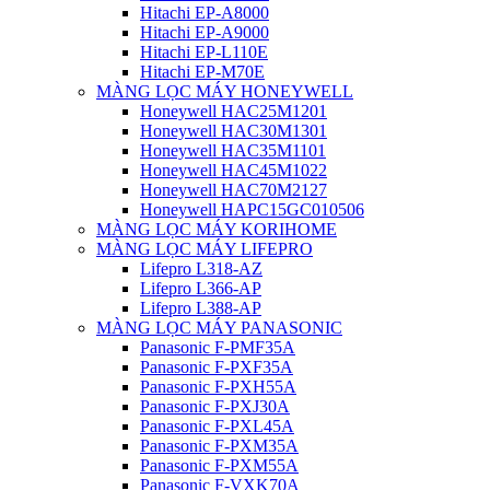
Hitachi EP-A8000
Hitachi EP-A9000
Hitachi EP-L110E
Hitachi EP-M70E
MÀNG LỌC MÁY HONEYWELL
Honeywell HAC25M1201
Honeywell HAC30M1301
Honeywell HAC35M1101
Honeywell HAC45M1022
Honeywell HAC70M2127
Honeywell HAPC15GC010506
MÀNG LỌC MÁY KORIHOME
MÀNG LỌC MÁY LIFEPRO
Lifepro L318-AZ
Lifepro L366-AP
Lifepro L388-AP
MÀNG LỌC MÁY PANASONIC
Panasonic F-PMF35A
Panasonic F-PXF35A
Panasonic F-PXH55A
Panasonic F-PXJ30A
Panasonic F-PXL45A
Panasonic F-PXM35A
Panasonic F-PXM55A
Panasonic F-VXK70A