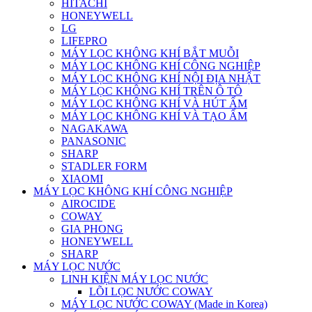
HITACHI
HONEYWELL
LG
LIFEPRO
MÁY LỌC KHÔNG KHÍ BẮT MUỖI
MÁY LỌC KHÔNG KHÍ CÔNG NGHIỆP
MÁY LỌC KHÔNG KHÍ NỘI ĐỊA NHẬT
MÁY LỌC KHÔNG KHÍ TRÊN Ô TÔ
MÁY LỌC KHÔNG KHÍ VÀ HÚT ẨM
MÁY LỌC KHÔNG KHÍ VÀ TẠO ẨM
NAGAKAWA
PANASONIC
SHARP
STADLER FORM
XIAOMI
MÁY LỌC KHÔNG KHÍ CÔNG NGHIỆP
AIROCIDE
COWAY
GIA PHONG
HONEYWELL
SHARP
MÁY LỌC NƯỚC
LINH KIỆN MÁY LỌC NƯỚC
LÕI LỌC NƯỚC COWAY
MÁY LỌC NƯỚC COWAY (Made in Korea)