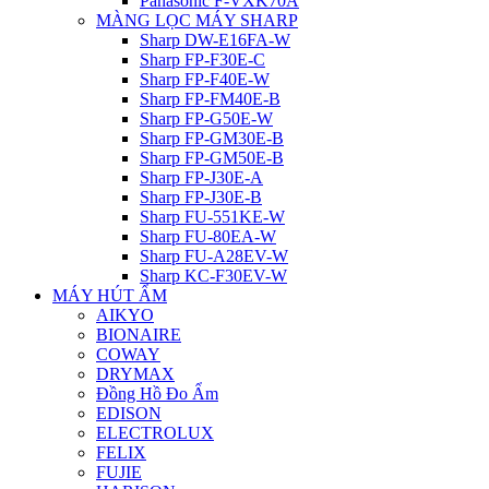
Panasonic F-VXK70A
MÀNG LỌC MÁY SHARP
Sharp DW-E16FA-W
Sharp FP-F30E-C
Sharp FP-F40E-W
Sharp FP-FM40E-B
Sharp FP-G50E-W
Sharp FP-GM30E-B
Sharp FP-GM50E-B
Sharp FP-J30E-A
Sharp FP-J30E-B
Sharp FU-551KE-W
Sharp FU-80EA-W
Sharp FU-A28EV-W
Sharp KC-F30EV-W
MÁY HÚT ẨM
AIKYO
BIONAIRE
COWAY
DRYMAX
Đồng Hồ Đo Ẩm
EDISON
ELECTROLUX
FELIX
FUJIE