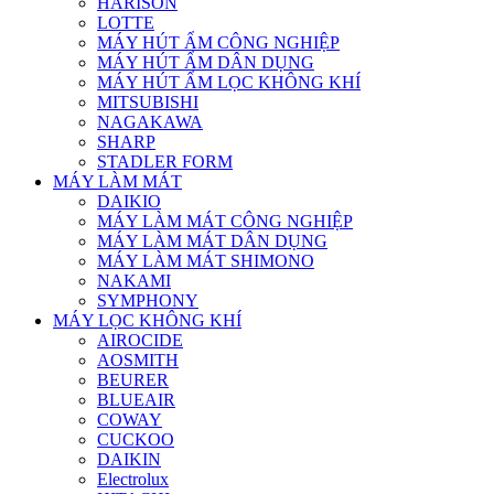
HARISON
LOTTE
MÁY HÚT ẨM CÔNG NGHIỆP
MÁY HÚT ẨM DÂN DỤNG
MÁY HÚT ẨM LỌC KHÔNG KHÍ
MITSUBISHI
NAGAKAWA
SHARP
STADLER FORM
MÁY LÀM MÁT
DAIKIO
MÁY LÀM MÁT CÔNG NGHIỆP
MÁY LÀM MÁT DÂN DỤNG
MÁY LÀM MÁT SHIMONO
NAKAMI
SYMPHONY
MÁY LỌC KHÔNG KHÍ
AIROCIDE
AOSMITH
BEURER
BLUEAIR
COWAY
CUCKOO
DAIKIN
Electrolux