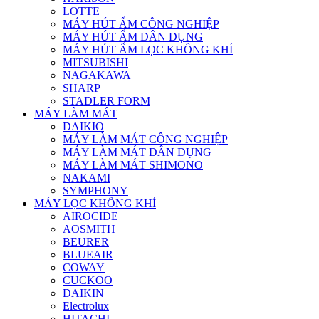
LOTTE
MÁY HÚT ẨM CÔNG NGHIỆP
MÁY HÚT ẨM DÂN DỤNG
MÁY HÚT ẨM LỌC KHÔNG KHÍ
MITSUBISHI
NAGAKAWA
SHARP
STADLER FORM
MÁY LÀM MÁT
DAIKIO
MÁY LÀM MÁT CÔNG NGHIỆP
MÁY LÀM MÁT DÂN DỤNG
MÁY LÀM MÁT SHIMONO
NAKAMI
SYMPHONY
MÁY LỌC KHÔNG KHÍ
AIROCIDE
AOSMITH
BEURER
BLUEAIR
COWAY
CUCKOO
DAIKIN
Electrolux
HITACHI