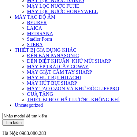
MÁY LỌC NƯỚC DAIKIO
MÁY LỌC NƯỚC FUJIE
MÁY LỌC NƯỚC HONEYWELL
MÁY TẠO ĐỘ ẨM
BEURER
LAICA
MEDISANA
Stadler Form
STEBA
THIẾT BỊ GIA DỤNG KHÁC
ĐÈN BÀN PANASONIC
ĐÈN DIỆT KHUẨN, KHỬ MÙI SHARP
MÁY ÉP TRÁI CÂY COWAY
MÁY GIẶT CẦM TAY SHARP
MÁY HÚT BỤI HITACHI
MÁY HÚT BỤI SHARP
MÁY TẠO OZON VÀ KHỬ ĐỘC LIFEPRO
QUÀ TẶNG
THIẾT BỊ ĐO CHẤT LƯỢNG KHÔNG KHÍ
Uncategorized
Tìm kiếm
Hà Nội:
0983.080.283