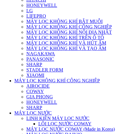
HONEYWELL
LG
LIFEPRO
MÁY LỌC KHÔNG KHÍ BẮT MUỖI
MÁY LỌC KHÔNG KHÍ CÔNG NGHIỆP
MÁY LỌC KHÔNG KHÍ NỘI ĐỊA NHẬT
MÁY LỌC KHÔNG KHÍ TRÊN Ô TÔ
MÁY LỌC KHÔNG KHÍ VÀ HÚT ẨM
MÁY LỌC KHÔNG KHÍ VÀ TẠO ẨM
NAGAKAWA
PANASONIC
SHARP
STADLER FORM
XIAOMI
MÁY LỌC KHÔNG KHÍ CÔNG NGHIỆP
AIROCIDE
COWAY
GIA PHONG
HONEYWELL
SHARP
MÁY LỌC NƯỚC
LINH KIỆN MÁY LỌC NƯỚC
LÕI LỌC NƯỚC COWAY
MÁY LỌC NƯỚC COWAY (Made in Korea)