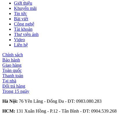
Giới thiệu
Khuyến mãi
Tin tức
Bài viết
Công nghệ
Tài khoản
Thư viện ảnh
Video
Liên hệ
Chính sách
Bảo hành
Giao hàng
Toàn quốc
Thanh toán
Tại nhà
Đổi trả hàng
Trong 15 ngày
Hà Nội:
76 Yên Lãng - Đống Đa - ĐT:
0983.080.283
HCM:
131 Xuân Hồng - P.12 - Tân Bình - ĐT:
0904.539.268