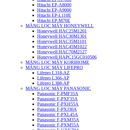
Hitachi EP-A8000
Hitachi EP-A9000
Hitachi EP-L110E
Hitachi EP-M70E
MÀNG LỌC MÁY HONEYWELL
Honeywell HAC25M1201
Honeywell HAC30M1301
Honeywell HAC35M1101
Honeywell HAC45M1022
Honeywell HAC70M2127
Honeywell HAPC15GC010506
MÀNG LỌC MÁY KORIHOME
MÀNG LỌC MÁY LIFEPRO
Lifepro L318-AZ
Lifepro L366-AP
Lifepro L388-AP
MÀNG LỌC MÁY PANASONIC
Panasonic F-PMF35A
Panasonic F-PXF35A
Panasonic F-PXH55A
Panasonic F-PXJ30A
Panasonic F-PXL45A
Panasonic F-PXM35A
Panasonic F-PXM55A