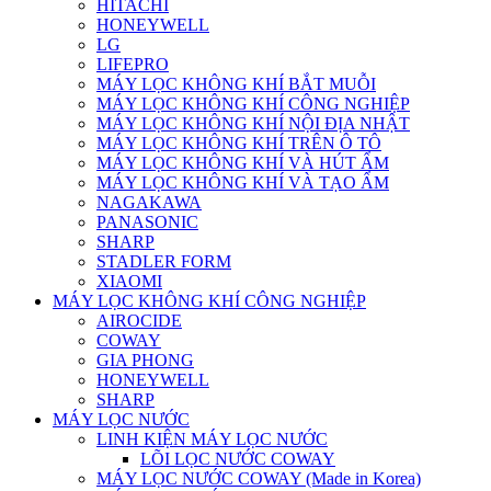
HITACHI
HONEYWELL
LG
LIFEPRO
MÁY LỌC KHÔNG KHÍ BẮT MUỖI
MÁY LỌC KHÔNG KHÍ CÔNG NGHIỆP
MÁY LỌC KHÔNG KHÍ NỘI ĐỊA NHẬT
MÁY LỌC KHÔNG KHÍ TRÊN Ô TÔ
MÁY LỌC KHÔNG KHÍ VÀ HÚT ẨM
MÁY LỌC KHÔNG KHÍ VÀ TẠO ẨM
NAGAKAWA
PANASONIC
SHARP
STADLER FORM
XIAOMI
MÁY LỌC KHÔNG KHÍ CÔNG NGHIỆP
AIROCIDE
COWAY
GIA PHONG
HONEYWELL
SHARP
MÁY LỌC NƯỚC
LINH KIỆN MÁY LỌC NƯỚC
LÕI LỌC NƯỚC COWAY
MÁY LỌC NƯỚC COWAY (Made in Korea)