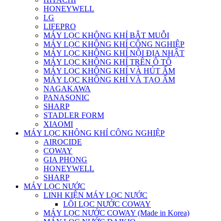
HONEYWELL
LG
LIFEPRO
MÁY LỌC KHÔNG KHÍ BẮT MUỖI
MÁY LỌC KHÔNG KHÍ CÔNG NGHIỆP
MÁY LỌC KHÔNG KHÍ NỘI ĐỊA NHẬT
MÁY LỌC KHÔNG KHÍ TRÊN Ô TÔ
MÁY LỌC KHÔNG KHÍ VÀ HÚT ẨM
MÁY LỌC KHÔNG KHÍ VÀ TẠO ẨM
NAGAKAWA
PANASONIC
SHARP
STADLER FORM
XIAOMI
MÁY LỌC KHÔNG KHÍ CÔNG NGHIỆP
AIROCIDE
COWAY
GIA PHONG
HONEYWELL
SHARP
MÁY LỌC NƯỚC
LINH KIỆN MÁY LỌC NƯỚC
LÕI LỌC NƯỚC COWAY
MÁY LỌC NƯỚC COWAY (Made in Korea)