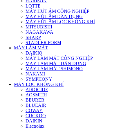
HARISON
LOTTE
MÁY HÚT ẨM CÔNG NGHIỆP
MÁY HÚT ẨM DÂN DỤNG
MÁY HÚT ẨM LỌC KHÔNG KHÍ
MITSUBISHI
NAGAKAWA
SHARP
STADLER FORM
MÁY LÀM MÁT
DAIKIO
MÁY LÀM MÁT CÔNG NGHIỆP
MÁY LÀM MÁT DÂN DỤNG
MÁY LÀM MÁT SHIMONO
NAKAMI
SYMPHONY
MÁY LỌC KHÔNG KHÍ
AIROCIDE
AOSMITH
BEURER
BLUEAIR
COWAY
CUCKOO
DAIKIN
Electrolux