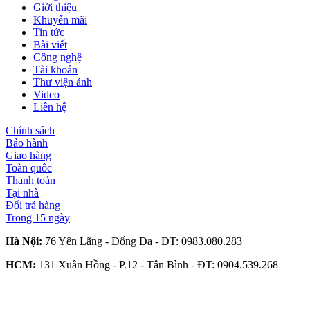
Giới thiệu
Khuyến mãi
Tin tức
Bài viết
Công nghệ
Tài khoản
Thư viện ảnh
Video
Liên hệ
Chính sách
Bảo hành
Giao hàng
Toàn quốc
Thanh toán
Tại nhà
Đổi trả hàng
Trong 15 ngày
Hà Nội:
76 Yên Lãng - Đống Đa - ĐT:
0983.080.283
HCM:
131 Xuân Hồng - P.12 - Tân Bình - ĐT:
0904.539.268