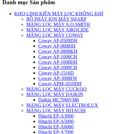
Danh mục Sản phẩm
KHO LINH KIỆN MÁY LỌC KHÔNG KHÍ
BỘ PHÁT ION MÁY SHARP
MÀNG LỌC MÁY A.O.SMITH
MÀNG LỌC MÁY AIROCIDE
MÀNG LỌC MÁY COWAY
Coway AP-0509DH
Coway AP-0608JH
Coway AP-0808KH
Coway AP-1008CH
Coway AP-1008DH
Coway AP-1009CH
Coway AP-1516D
Coway AP-3008FH
Coway APM-1010DH
MÀNG LỌC MÁY CUCKOO
MÀNG LỌC MÁY DAIKIN
Daikin MC70MVM6
MÀNG LỌC MÁY ELECTROLUX
MÀNG LỌC MÁY HITACHI
Hitachi EP-A3000
Hitachi EP-A5000
Hitachi EP-A6000
Hitachi EP-A7000