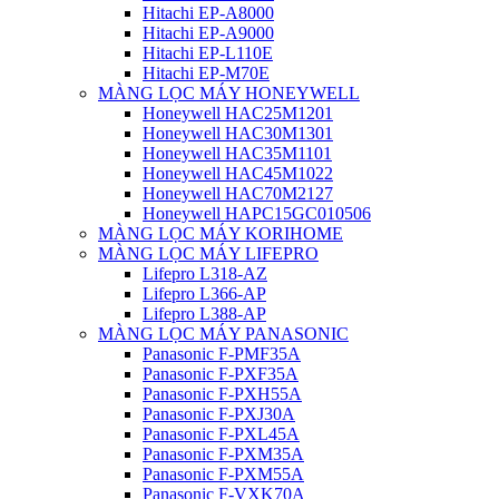
Hitachi EP-A8000
Hitachi EP-A9000
Hitachi EP-L110E
Hitachi EP-M70E
MÀNG LỌC MÁY HONEYWELL
Honeywell HAC25M1201
Honeywell HAC30M1301
Honeywell HAC35M1101
Honeywell HAC45M1022
Honeywell HAC70M2127
Honeywell HAPC15GC010506
MÀNG LỌC MÁY KORIHOME
MÀNG LỌC MÁY LIFEPRO
Lifepro L318-AZ
Lifepro L366-AP
Lifepro L388-AP
MÀNG LỌC MÁY PANASONIC
Panasonic F-PMF35A
Panasonic F-PXF35A
Panasonic F-PXH55A
Panasonic F-PXJ30A
Panasonic F-PXL45A
Panasonic F-PXM35A
Panasonic F-PXM55A
Panasonic F-VXK70A