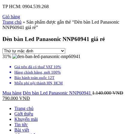
TP HCM:
0904.539.268
Giỏ hàng
Trang chủ
» Sản phẩm được gắn thẻ “Đèn bàn Led Panasonic
NNP60941 giá rẻ”
Đèn bàn Led Panasonic NNP60941 giá rẻ
31%
Giá trên đã có thuế VAT 10%
Hàng chính hãng, mới 100%
Bảo hành toàn quốc 12T
Miễn phí nội thành HN, HCM
Mua hàng
Đèn bàn Led Panasonic NNP60941
1.140.000
VNĐ
790.000
VNĐ
Trang chủ
Giới thiệu
Khuyến mãi
Tin tức
Bài viết