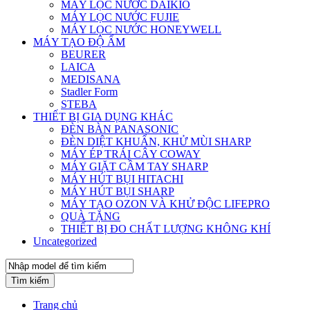
MÁY LỌC NƯỚC DAIKIO
MÁY LỌC NƯỚC FUJIE
MÁY LỌC NƯỚC HONEYWELL
MÁY TẠO ĐỘ ẨM
BEURER
LAICA
MEDISANA
Stadler Form
STEBA
THIẾT BỊ GIA DỤNG KHÁC
ĐÈN BÀN PANASONIC
ĐÈN DIỆT KHUẨN, KHỬ MÙI SHARP
MÁY ÉP TRÁI CÂY COWAY
MÁY GIẶT CẦM TAY SHARP
MÁY HÚT BỤI HITACHI
MÁY HÚT BỤI SHARP
MÁY TẠO OZON VÀ KHỬ ĐỘC LIFEPRO
QUÀ TẶNG
THIẾT BỊ ĐO CHẤT LƯỢNG KHÔNG KHÍ
Uncategorized
Tìm kiếm
Trang chủ