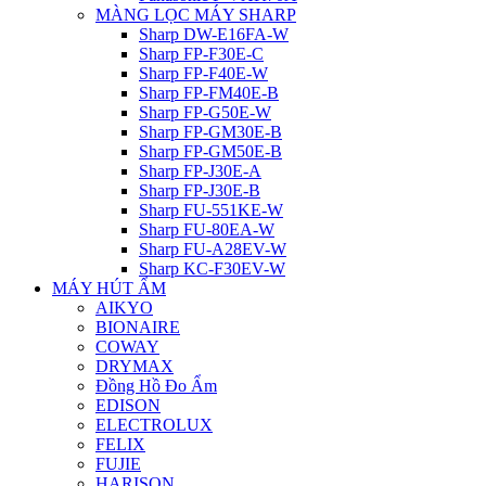
MÀNG LỌC MÁY SHARP
Sharp DW-E16FA-W
Sharp FP-F30E-C
Sharp FP-F40E-W
Sharp FP-FM40E-B
Sharp FP-G50E-W
Sharp FP-GM30E-B
Sharp FP-GM50E-B
Sharp FP-J30E-A
Sharp FP-J30E-B
Sharp FU-551KE-W
Sharp FU-80EA-W
Sharp FU-A28EV-W
Sharp KC-F30EV-W
MÁY HÚT ẨM
AIKYO
BIONAIRE
COWAY
DRYMAX
Đồng Hồ Đo Ẩm
EDISON
ELECTROLUX
FELIX
FUJIE
HARISON