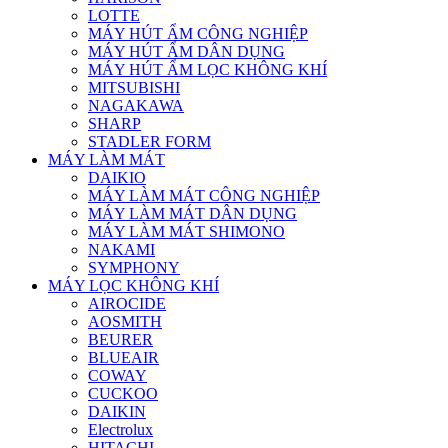
LOTTE
MÁY HÚT ẨM CÔNG NGHIỆP
MÁY HÚT ẨM DÂN DỤNG
MÁY HÚT ẨM LỌC KHÔNG KHÍ
MITSUBISHI
NAGAKAWA
SHARP
STADLER FORM
MÁY LÀM MÁT
DAIKIO
MÁY LÀM MÁT CÔNG NGHIỆP
MÁY LÀM MÁT DÂN DỤNG
MÁY LÀM MÁT SHIMONO
NAKAMI
SYMPHONY
MÁY LỌC KHÔNG KHÍ
AIROCIDE
AOSMITH
BEURER
BLUEAIR
COWAY
CUCKOO
DAIKIN
Electrolux
HITACHI