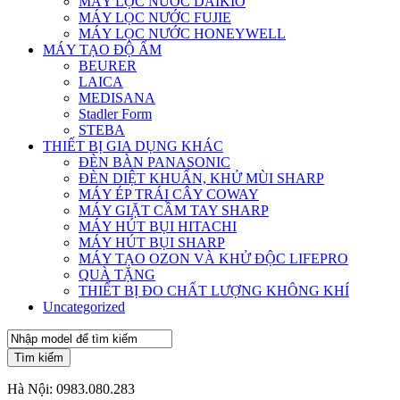
MÁY LỌC NƯỚC DAIKIO
MÁY LỌC NƯỚC FUJIE
MÁY LỌC NƯỚC HONEYWELL
MÁY TẠO ĐỘ ẨM
BEURER
LAICA
MEDISANA
Stadler Form
STEBA
THIẾT BỊ GIA DỤNG KHÁC
ĐÈN BÀN PANASONIC
ĐÈN DIỆT KHUẨN, KHỬ MÙI SHARP
MÁY ÉP TRÁI CÂY COWAY
MÁY GIẶT CẦM TAY SHARP
MÁY HÚT BỤI HITACHI
MÁY HÚT BỤI SHARP
MÁY TẠO OZON VÀ KHỬ ĐỘC LIFEPRO
QUÀ TẶNG
THIẾT BỊ ĐO CHẤT LƯỢNG KHÔNG KHÍ
Uncategorized
Tìm kiếm
Hà Nội:
0983.080.283