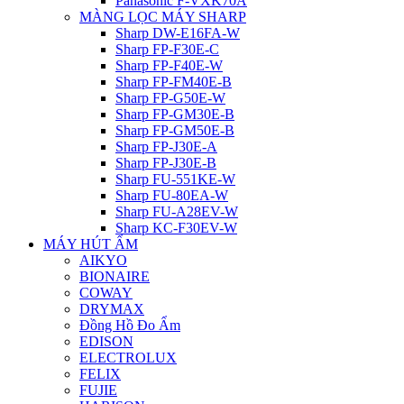
Panasonic F-VXK70A
MÀNG LỌC MÁY SHARP
Sharp DW-E16FA-W
Sharp FP-F30E-C
Sharp FP-F40E-W
Sharp FP-FM40E-B
Sharp FP-G50E-W
Sharp FP-GM30E-B
Sharp FP-GM50E-B
Sharp FP-J30E-A
Sharp FP-J30E-B
Sharp FU-551KE-W
Sharp FU-80EA-W
Sharp FU-A28EV-W
Sharp KC-F30EV-W
MÁY HÚT ẨM
AIKYO
BIONAIRE
COWAY
DRYMAX
Đồng Hồ Đo Ẩm
EDISON
ELECTROLUX
FELIX
FUJIE