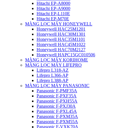
Hitachi EP-A8000
Hitachi EP-A9000
Hitachi EP-L110E
Hitachi EP-M70E
MÀNG LỌC MÁY HONEYWELL
Honeywell HAC25M1201
Honeywell HAC30M1301
Honeywell HAC35M1101
Honeywell HAC45M1022
Honeywell HAC70M2127
Honeywell HAPC15GC010506
MÀNG LỌC MÁY KORIHOME
MÀNG LỌC MÁY LIFEPRO
Lifepro L318-AZ
Lifepro L366-AP
Lifepro L388-AP
MÀNG LỌC MÁY PANASONIC
Panasonic F-PMF35A
Panasonic F-PXF35A
Panasonic F-PXH55A
Panasonic F-PXJ30A
Panasonic F-PXL45A
Panasonic F-PXM35A
Panasonic F-PXM55A
Panasonic F-VXK70A