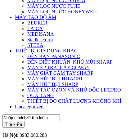
MÁY LỌC NƯỚC DAIKIO
MÁY LỌC NƯỚC FUJIE
MÁY LỌC NƯỚC HONEYWELL
MÁY TẠO ĐỘ ẨM
BEURER
LAICA
MEDISANA
Stadler Form
STEBA
THIẾT BỊ GIA DỤNG KHÁC
ĐÈN BÀN PANASONIC
ĐÈN DIỆT KHUẨN, KHỬ MÙI SHARP
MÁY ÉP TRÁI CÂY COWAY
MÁY GIẶT CẦM TAY SHARP
MÁY HÚT BỤI HITACHI
MÁY HÚT BỤI SHARP
MÁY TẠO OZON VÀ KHỬ ĐỘC LIFEPRO
QUÀ TẶNG
THIẾT BỊ ĐO CHẤT LƯỢNG KHÔNG KHÍ
Uncategorized
Tìm kiếm
Hà Nội:
0983.080.283