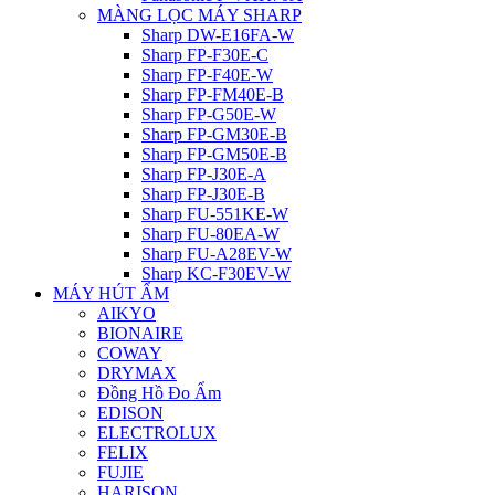
MÀNG LỌC MÁY SHARP
Sharp DW-E16FA-W
Sharp FP-F30E-C
Sharp FP-F40E-W
Sharp FP-FM40E-B
Sharp FP-G50E-W
Sharp FP-GM30E-B
Sharp FP-GM50E-B
Sharp FP-J30E-A
Sharp FP-J30E-B
Sharp FU-551KE-W
Sharp FU-80EA-W
Sharp FU-A28EV-W
Sharp KC-F30EV-W
MÁY HÚT ẨM
AIKYO
BIONAIRE
COWAY
DRYMAX
Đồng Hồ Đo Ẩm
EDISON
ELECTROLUX
FELIX
FUJIE
HARISON