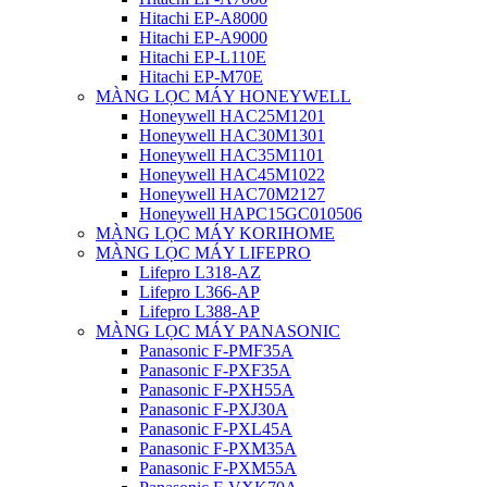
Hitachi EP-A8000
Hitachi EP-A9000
Hitachi EP-L110E
Hitachi EP-M70E
MÀNG LỌC MÁY HONEYWELL
Honeywell HAC25M1201
Honeywell HAC30M1301
Honeywell HAC35M1101
Honeywell HAC45M1022
Honeywell HAC70M2127
Honeywell HAPC15GC010506
MÀNG LỌC MÁY KORIHOME
MÀNG LỌC MÁY LIFEPRO
Lifepro L318-AZ
Lifepro L366-AP
Lifepro L388-AP
MÀNG LỌC MÁY PANASONIC
Panasonic F-PMF35A
Panasonic F-PXF35A
Panasonic F-PXH55A
Panasonic F-PXJ30A
Panasonic F-PXL45A
Panasonic F-PXM35A
Panasonic F-PXM55A