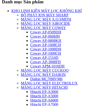
Danh mục Sản phẩm
KHO LINH KIỆN MÁY LỌC KHÔNG KHÍ
BỘ PHÁT ION MÁY SHARP
MÀNG LỌC MÁY A.O.SMITH
MÀNG LỌC MÁY AIROCIDE
MÀNG LỌC MÁY COWAY
Coway AP-0509DH
Coway AP-0608JH
Coway AP-0808KH
Coway AP-1008CH
Coway AP-1008DH
Coway AP-1009CH
Coway AP-1516D
Coway AP-3008FH
Coway APM-1010DH
MÀNG LỌC MÁY CUCKOO
MÀNG LỌC MÁY DAIKIN
Daikin MC70MVM6
MÀNG LỌC MÁY ELECTROLUX
MÀNG LỌC MÁY HITACHI
Hitachi EP-A3000
Hitachi EP-A5000
Hitachi EP-A6000
Hitachi EP-A7000