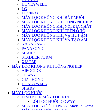
HONEYWELL
LG
LIFEPRO
MÁY LỌC KHÔNG KHÍ BẮT MUỖI
MÁY LỌC KHÔNG KHÍ CÔNG NGHIỆP
MÁY LỌC KHÔNG KHÍ NỘI ĐỊA NHẬT
MÁY LỌC KHÔNG KHÍ TRÊN Ô TÔ
MÁY LỌC KHÔNG KHÍ VÀ HÚT ẨM
MÁY LỌC KHÔNG KHÍ VÀ TẠO ẨM
NAGAKAWA
PANASONIC
SHARP
STADLER FORM
XIAOMI
MÁY LỌC KHÔNG KHÍ CÔNG NGHIỆP
AIROCIDE
COWAY
GIA PHONG
HONEYWELL
SHARP
MÁY LỌC NƯỚC
LINH KIỆN MÁY LỌC NƯỚC
LÕI LỌC NƯỚC COWAY
MÁY LỌC NƯỚC COWAY (Made in Korea)