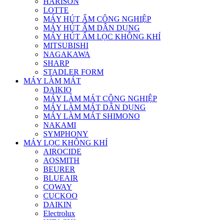
HARISON
LOTTE
MÁY HÚT ẨM CÔNG NGHIỆP
MÁY HÚT ẨM DÂN DỤNG
MÁY HÚT ẨM LỌC KHÔNG KHÍ
MITSUBISHI
NAGAKAWA
SHARP
STADLER FORM
MÁY LÀM MÁT
DAIKIO
MÁY LÀM MÁT CÔNG NGHIỆP
MÁY LÀM MÁT DÂN DỤNG
MÁY LÀM MÁT SHIMONO
NAKAMI
SYMPHONY
MÁY LỌC KHÔNG KHÍ
AIROCIDE
AOSMITH
BEURER
BLUEAIR
COWAY
CUCKOO
DAIKIN
Electrolux