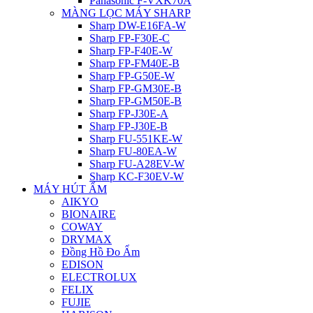
Panasonic F-VXK70A
MÀNG LỌC MÁY SHARP
Sharp DW-E16FA-W
Sharp FP-F30E-C
Sharp FP-F40E-W
Sharp FP-FM40E-B
Sharp FP-G50E-W
Sharp FP-GM30E-B
Sharp FP-GM50E-B
Sharp FP-J30E-A
Sharp FP-J30E-B
Sharp FU-551KE-W
Sharp FU-80EA-W
Sharp FU-A28EV-W
Sharp KC-F30EV-W
MÁY HÚT ẨM
AIKYO
BIONAIRE
COWAY
DRYMAX
Đồng Hồ Đo Ẩm
EDISON
ELECTROLUX
FELIX
FUJIE