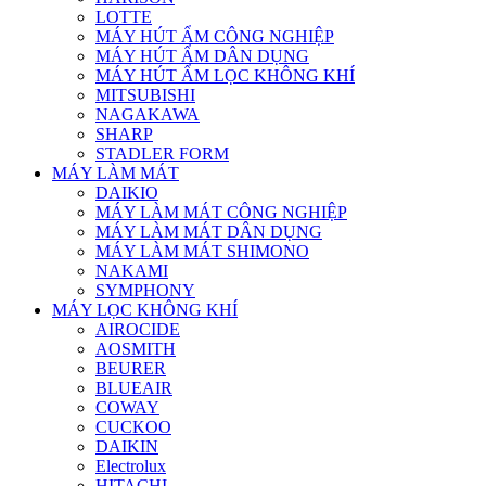
LOTTE
MÁY HÚT ẨM CÔNG NGHIỆP
MÁY HÚT ẨM DÂN DỤNG
MÁY HÚT ẨM LỌC KHÔNG KHÍ
MITSUBISHI
NAGAKAWA
SHARP
STADLER FORM
MÁY LÀM MÁT
DAIKIO
MÁY LÀM MÁT CÔNG NGHIỆP
MÁY LÀM MÁT DÂN DỤNG
MÁY LÀM MÁT SHIMONO
NAKAMI
SYMPHONY
MÁY LỌC KHÔNG KHÍ
AIROCIDE
AOSMITH
BEURER
BLUEAIR
COWAY
CUCKOO
DAIKIN
Electrolux
HITACHI