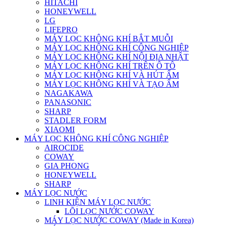
HITACHI
HONEYWELL
LG
LIFEPRO
MÁY LỌC KHÔNG KHÍ BẮT MUỖI
MÁY LỌC KHÔNG KHÍ CÔNG NGHIỆP
MÁY LỌC KHÔNG KHÍ NỘI ĐỊA NHẬT
MÁY LỌC KHÔNG KHÍ TRÊN Ô TÔ
MÁY LỌC KHÔNG KHÍ VÀ HÚT ẨM
MÁY LỌC KHÔNG KHÍ VÀ TẠO ẨM
NAGAKAWA
PANASONIC
SHARP
STADLER FORM
XIAOMI
MÁY LỌC KHÔNG KHÍ CÔNG NGHIỆP
AIROCIDE
COWAY
GIA PHONG
HONEYWELL
SHARP
MÁY LỌC NƯỚC
LINH KIỆN MÁY LỌC NƯỚC
LÕI LỌC NƯỚC COWAY
MÁY LỌC NƯỚC COWAY (Made in Korea)