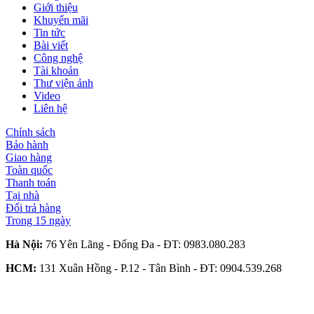
Giới thiệu
Khuyến mãi
Tin tức
Bài viết
Công nghệ
Tài khoản
Thư viện ảnh
Video
Liên hệ
Chính sách
Bảo hành
Giao hàng
Toàn quốc
Thanh toán
Tại nhà
Đổi trả hàng
Trong 15 ngày
Hà Nội:
76 Yên Lãng - Đống Đa - ĐT:
0983.080.283
HCM:
131 Xuân Hồng - P.12 - Tân Bình - ĐT:
0904.539.268