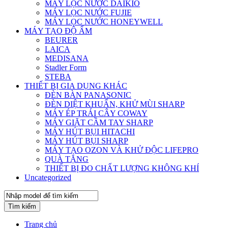
MÁY LỌC NƯỚC DAIKIO
MÁY LỌC NƯỚC FUJIE
MÁY LỌC NƯỚC HONEYWELL
MÁY TẠO ĐỘ ẨM
BEURER
LAICA
MEDISANA
Stadler Form
STEBA
THIẾT BỊ GIA DỤNG KHÁC
ĐÈN BÀN PANASONIC
ĐÈN DIỆT KHUẨN, KHỬ MÙI SHARP
MÁY ÉP TRÁI CÂY COWAY
MÁY GIẶT CẦM TAY SHARP
MÁY HÚT BỤI HITACHI
MÁY HÚT BỤI SHARP
MÁY TẠO OZON VÀ KHỬ ĐỘC LIFEPRO
QUÀ TẶNG
THIẾT BỊ ĐO CHẤT LƯỢNG KHÔNG KHÍ
Uncategorized
Tìm kiếm
Trang chủ