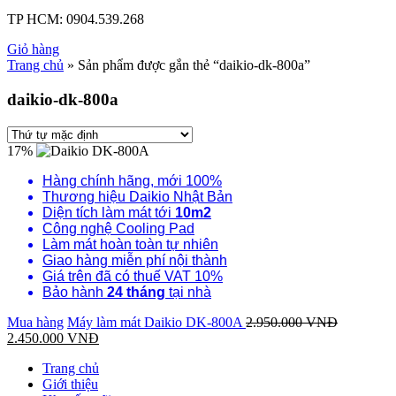
TP HCM:
0904.539.268
Giỏ hàng
Trang chủ
» Sản phẩm được gắn thẻ “daikio-dk-800a”
daikio-dk-800a
17%
Hàng chính hãng, mới 100%
Thương hiệu Daikio Nhật Bản
Diện tích làm mát tới
10m2
Công nghệ Cooling Pad
Làm mát hoàn toàn tự nhiên
Giao hàng miễn phí nội thành
Giá trên đã có thuế VAT 10%
Bảo hành
24 tháng
tại nhà
Mua hàng
Máy làm mát Daikio DK-800A
2.950.000
VNĐ
2.450.000
VNĐ
Trang chủ
Giới thiệu