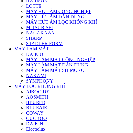
HARISON
LOTTE
MÁY HÚT ẨM CÔNG NGHIỆP
MÁY HÚT ẨM DÂN DỤNG
MÁY HÚT ẨM LỌC KHÔNG KHÍ
MITSUBISHI
NAGAKAWA
SHARP
STADLER FORM
MÁY LÀM MÁT
DAIKIO
MÁY LÀM MÁT CÔNG NGHIỆP
MÁY LÀM MÁT DÂN DỤNG
MÁY LÀM MÁT SHIMONO
NAKAMI
SYMPHONY
MÁY LỌC KHÔNG KHÍ
AIROCIDE
AOSMITH
BEURER
BLUEAIR
COWAY
CUCKOO
DAIKIN
Electrolux