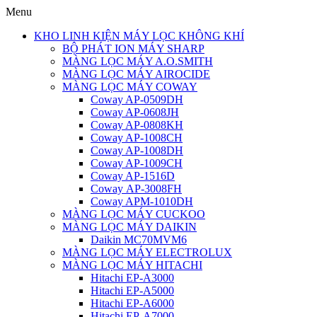
Menu
KHO LINH KIỆN MÁY LỌC KHÔNG KHÍ
BỘ PHÁT ION MÁY SHARP
MÀNG LỌC MÁY A.O.SMITH
MÀNG LỌC MÁY AIROCIDE
MÀNG LỌC MÁY COWAY
Coway AP-0509DH
Coway AP-0608JH
Coway AP-0808KH
Coway AP-1008CH
Coway AP-1008DH
Coway AP-1009CH
Coway AP-1516D
Coway AP-3008FH
Coway APM-1010DH
MÀNG LỌC MÁY CUCKOO
MÀNG LỌC MÁY DAIKIN
Daikin MC70MVM6
MÀNG LỌC MÁY ELECTROLUX
MÀNG LỌC MÁY HITACHI
Hitachi EP-A3000
Hitachi EP-A5000
Hitachi EP-A6000
Hitachi EP-A7000