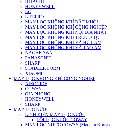
HITACHI
HONEYWELL
LG
LIFEPRO
MÁY LỌC KHÔNG KHÍ BẮT MUỖI
MÁY LỌC KHÔNG KHÍ CÔNG NGHIỆP
MÁY LỌC KHÔNG KHÍ NỘI ĐỊA NHẬT
MÁY LỌC KHÔNG KHÍ TRÊN Ô TÔ
MÁY LỌC KHÔNG KHÍ VÀ HÚT ẨM
MÁY LỌC KHÔNG KHÍ VÀ TẠO ẨM
NAGAKAWA
PANASONIC
SHARP
STADLER FORM
XIAOMI
MÁY LỌC KHÔNG KHÍ CÔNG NGHIỆP
AIROCIDE
COWAY
GIA PHONG
HONEYWELL
SHARP
MÁY LỌC NƯỚC
LINH KIỆN MÁY LỌC NƯỚC
LÕI LỌC NƯỚC COWAY
MÁY LỌC NƯỚC COWAY (Made in Korea)