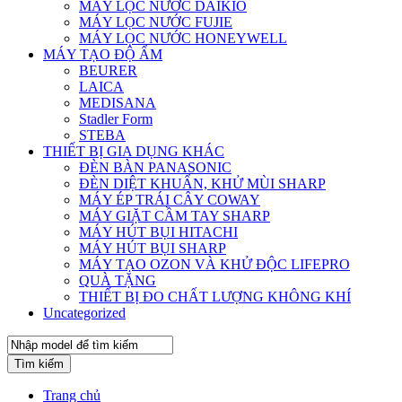
MÁY LỌC NƯỚC DAIKIO
MÁY LỌC NƯỚC FUJIE
MÁY LỌC NƯỚC HONEYWELL
MÁY TẠO ĐỘ ẨM
BEURER
LAICA
MEDISANA
Stadler Form
STEBA
THIẾT BỊ GIA DỤNG KHÁC
ĐÈN BÀN PANASONIC
ĐÈN DIỆT KHUẨN, KHỬ MÙI SHARP
MÁY ÉP TRÁI CÂY COWAY
MÁY GIẶT CẦM TAY SHARP
MÁY HÚT BỤI HITACHI
MÁY HÚT BỤI SHARP
MÁY TẠO OZON VÀ KHỬ ĐỘC LIFEPRO
QUÀ TẶNG
THIẾT BỊ ĐO CHẤT LƯỢNG KHÔNG KHÍ
Uncategorized
Tìm kiếm
Trang chủ