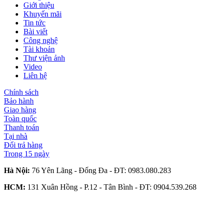
Giới thiệu
Khuyến mãi
Tin tức
Bài viết
Công nghệ
Tài khoản
Thư viện ảnh
Video
Liên hệ
Chính sách
Bảo hành
Giao hàng
Toàn quốc
Thanh toán
Tại nhà
Đổi trả hàng
Trong 15 ngày
Hà Nội:
76 Yên Lãng - Đống Đa - ĐT:
0983.080.283
HCM:
131 Xuân Hồng - P.12 - Tân Bình - ĐT:
0904.539.268