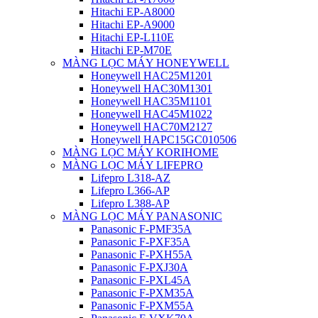
Hitachi EP-A8000
Hitachi EP-A9000
Hitachi EP-L110E
Hitachi EP-M70E
MÀNG LỌC MÁY HONEYWELL
Honeywell HAC25M1201
Honeywell HAC30M1301
Honeywell HAC35M1101
Honeywell HAC45M1022
Honeywell HAC70M2127
Honeywell HAPC15GC010506
MÀNG LỌC MÁY KORIHOME
MÀNG LỌC MÁY LIFEPRO
Lifepro L318-AZ
Lifepro L366-AP
Lifepro L388-AP
MÀNG LỌC MÁY PANASONIC
Panasonic F-PMF35A
Panasonic F-PXF35A
Panasonic F-PXH55A
Panasonic F-PXJ30A
Panasonic F-PXL45A
Panasonic F-PXM35A
Panasonic F-PXM55A