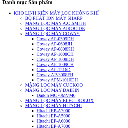
Danh mục Sản phẩm
KHO LINH KIỆN MÁY LỌC KHÔNG KHÍ
BỘ PHÁT ION MÁY SHARP
MÀNG LỌC MÁY A.O.SMITH
MÀNG LỌC MÁY AIROCIDE
MÀNG LỌC MÁY COWAY
Coway AP-0509DH
Coway AP-0608JH
Coway AP-0808KH
Coway AP-1008CH
Coway AP-1008DH
Coway AP-1009CH
Coway AP-1516D
Coway AP-3008FH
Coway APM-1010DH
MÀNG LỌC MÁY CUCKOO
MÀNG LỌC MÁY DAIKIN
Daikin MC70MVM6
MÀNG LỌC MÁY ELECTROLUX
MÀNG LỌC MÁY HITACHI
Hitachi EP-A3000
Hitachi EP-A5000
Hitachi EP-A6000
Hitachi EP-A7000