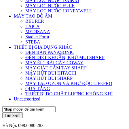
MÁY LỌC NƯỚC DAIKIO
MÁY LỌC NƯỚC FUJIE
MÁY LỌC NƯỚC HONEYWELL
MÁY TẠO ĐỘ ẨM
BEURER
LAICA
MEDISANA
Stadler Form
STEBA
THIẾT BỊ GIA DỤNG KHÁC
ĐÈN BÀN PANASONIC
ĐÈN DIỆT KHUẨN, KHỬ MÙI SHARP
MÁY ÉP TRÁI CÂY COWAY
MÁY GIẶT CẦM TAY SHARP
MÁY HÚT BỤI HITACHI
MÁY HÚT BỤI SHARP
MÁY TẠO OZON VÀ KHỬ ĐỘC LIFEPRO
QUÀ TẶNG
THIẾT BỊ ĐO CHẤT LƯỢNG KHÔNG KHÍ
Uncategorized
Tìm kiếm
Hà Nội:
0983.080.283