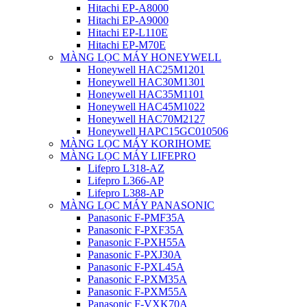
Hitachi EP-A8000
Hitachi EP-A9000
Hitachi EP-L110E
Hitachi EP-M70E
MÀNG LỌC MÁY HONEYWELL
Honeywell HAC25M1201
Honeywell HAC30M1301
Honeywell HAC35M1101
Honeywell HAC45M1022
Honeywell HAC70M2127
Honeywell HAPC15GC010506
MÀNG LỌC MÁY KORIHOME
MÀNG LỌC MÁY LIFEPRO
Lifepro L318-AZ
Lifepro L366-AP
Lifepro L388-AP
MÀNG LỌC MÁY PANASONIC
Panasonic F-PMF35A
Panasonic F-PXF35A
Panasonic F-PXH55A
Panasonic F-PXJ30A
Panasonic F-PXL45A
Panasonic F-PXM35A
Panasonic F-PXM55A
Panasonic F-VXK70A