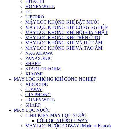
HITACHI
HONEYWELL
LG
LIFEPRO
MÁY LỌC KHÔNG KHÍ BẮT MUỖI
MÁY LỌC KHÔNG KHÍ CÔNG NGHIỆP
MÁY LỌC KHÔNG KHÍ NỘI ĐỊA NHẬT
MÁY LỌC KHÔNG KHÍ TRÊN Ô TÔ
MÁY LỌC KHÔNG KHÍ VÀ HÚT ẨM
MÁY LỌC KHÔNG KHÍ VÀ TẠO ẨM
NAGAKAWA
PANASONIC
SHARP
STADLER FORM
XIAOMI
MÁY LỌC KHÔNG KHÍ CÔNG NGHIỆP
AIROCIDE
COWAY
GIA PHONG
HONEYWELL
SHARP
MÁY LỌC NƯỚC
LINH KIỆN MÁY LỌC NƯỚC
LÕI LỌC NƯỚC COWAY
MÁY LỌC NƯỚC COWAY (Made in Korea)