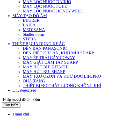
MÁY LỌC NƯỚC DAIKIO
MÁY LỌC NƯỚC FUJIE
MÁY LỌC NƯỚC HONEYWELL
MÁY TẠO ĐỘ ẨM
BEURER
LAICA
MEDISANA
Stadler Form
STEBA
THIẾT BỊ GIA DỤNG KHÁC
ĐÈN BÀN PANASONIC
ĐÈN DIỆT KHUẨN, KHỬ MÙI SHARP
MÁY ÉP TRÁI CÂY COWAY
MÁY GIẶT CẦM TAY SHARP
MÁY HÚT BỤI HITACHI
MÁY HÚT BỤI SHARP
MÁY TẠO OZON VÀ KHỬ ĐỘC LIFEPRO
QUÀ TẶNG
THIẾT BỊ ĐO CHẤT LƯỢNG KHÔNG KHÍ
Uncategorized
Tìm kiếm
Trang chủ