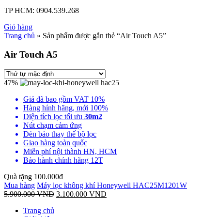
TP HCM:
0904.539.268
Giỏ hàng
Trang chủ
» Sản phẩm được gắn thẻ “Air Touch A5”
Air Touch A5
47%
Giá đã bao gồm VAT 10%
Hàng hính hãng, mới 100%
Diện tích lọc tối ưu
30m2
Nút chạm cảm ứng
Đèn báo thay thế bộ lọc
Giao hàng toàn quốc
Miễn phí nội thành HN, HCM
Bảo hành chính hãng 12T
Quà tặng 100.000đ
Mua hàng
Máy lọc không khí Honeywell HAC25M1201W
5.900.000
VNĐ
3.100.000
VNĐ
Trang chủ