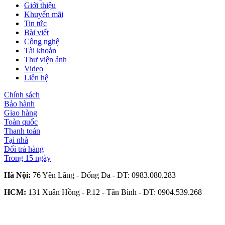
Giới thiệu
Khuyến mãi
Tin tức
Bài viết
Công nghệ
Tài khoản
Thư viện ảnh
Video
Liên hệ
Chính sách
Bảo hành
Giao hàng
Toàn quốc
Thanh toán
Tại nhà
Đổi trả hàng
Trong 15 ngày
Hà Nội:
76 Yên Lãng - Đống Đa - ĐT:
0983.080.283
HCM:
131 Xuân Hồng - P.12 - Tân Bình - ĐT:
0904.539.268