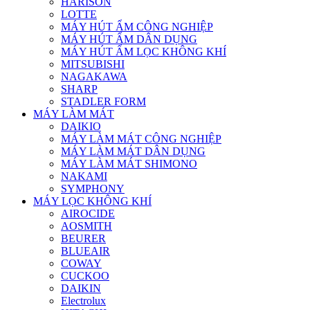
HARISON
LOTTE
MÁY HÚT ẨM CÔNG NGHIỆP
MÁY HÚT ẨM DÂN DỤNG
MÁY HÚT ẨM LỌC KHÔNG KHÍ
MITSUBISHI
NAGAKAWA
SHARP
STADLER FORM
MÁY LÀM MÁT
DAIKIO
MÁY LÀM MÁT CÔNG NGHIỆP
MÁY LÀM MÁT DÂN DỤNG
MÁY LÀM MÁT SHIMONO
NAKAMI
SYMPHONY
MÁY LỌC KHÔNG KHÍ
AIROCIDE
AOSMITH
BEURER
BLUEAIR
COWAY
CUCKOO
DAIKIN
Electrolux