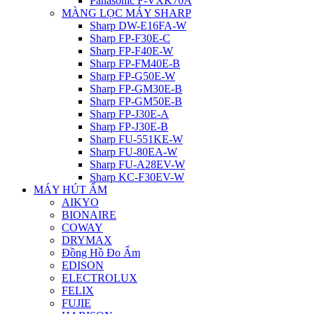
Panasonic F-VXK70A
MÀNG LỌC MÁY SHARP
Sharp DW-E16FA-W
Sharp FP-F30E-C
Sharp FP-F40E-W
Sharp FP-FM40E-B
Sharp FP-G50E-W
Sharp FP-GM30E-B
Sharp FP-GM50E-B
Sharp FP-J30E-A
Sharp FP-J30E-B
Sharp FU-551KE-W
Sharp FU-80EA-W
Sharp FU-A28EV-W
Sharp KC-F30EV-W
MÁY HÚT ẨM
AIKYO
BIONAIRE
COWAY
DRYMAX
Đồng Hồ Đo Ẩm
EDISON
ELECTROLUX
FELIX
FUJIE