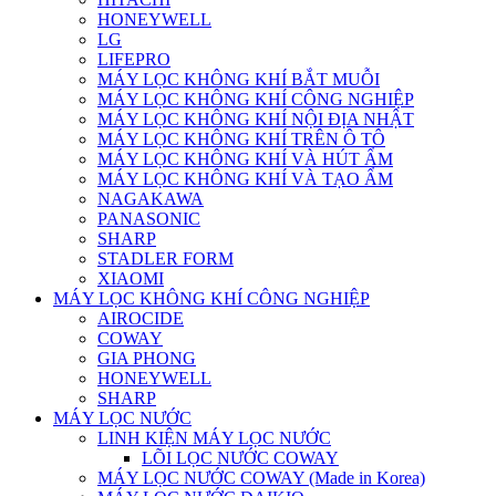
HONEYWELL
LG
LIFEPRO
MÁY LỌC KHÔNG KHÍ BẮT MUỖI
MÁY LỌC KHÔNG KHÍ CÔNG NGHIỆP
MÁY LỌC KHÔNG KHÍ NỘI ĐỊA NHẬT
MÁY LỌC KHÔNG KHÍ TRÊN Ô TÔ
MÁY LỌC KHÔNG KHÍ VÀ HÚT ẨM
MÁY LỌC KHÔNG KHÍ VÀ TẠO ẨM
NAGAKAWA
PANASONIC
SHARP
STADLER FORM
XIAOMI
MÁY LỌC KHÔNG KHÍ CÔNG NGHIỆP
AIROCIDE
COWAY
GIA PHONG
HONEYWELL
SHARP
MÁY LỌC NƯỚC
LINH KIỆN MÁY LỌC NƯỚC
LÕI LỌC NƯỚC COWAY
MÁY LỌC NƯỚC COWAY (Made in Korea)