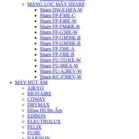
MÀNG LỌC MÁY SHARP
Sharp DW-E16FA-W
Sharp FP-F30E-C
Sharp FP-F40E-W
Sharp FP-FM40E-B
Sharp FP-G50E-W
Sharp FP-GM30E-B
Sharp FP-GM50E-B
Sharp FP-J30E-A
Sharp FP-J30E-B
Sharp FU-551KE-W
Sharp FU-80EA-W
Sharp FU-A28EV-W
Sharp KC-F30EV-W
MÁY HÚT ẨM
AIKYO
BIONAIRE
COWAY
DRYMAX
Đồng Hồ Đo Ẩm
EDISON
ELECTROLUX
FELIX
FUJIE
HARISON