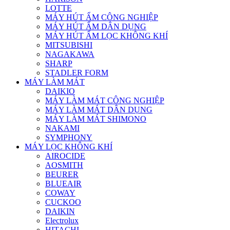
LOTTE
MÁY HÚT ẨM CÔNG NGHIỆP
MÁY HÚT ẨM DÂN DỤNG
MÁY HÚT ẨM LỌC KHÔNG KHÍ
MITSUBISHI
NAGAKAWA
SHARP
STADLER FORM
MÁY LÀM MÁT
DAIKIO
MÁY LÀM MÁT CÔNG NGHIỆP
MÁY LÀM MÁT DÂN DỤNG
MÁY LÀM MÁT SHIMONO
NAKAMI
SYMPHONY
MÁY LỌC KHÔNG KHÍ
AIROCIDE
AOSMITH
BEURER
BLUEAIR
COWAY
CUCKOO
DAIKIN
Electrolux
HITACHI