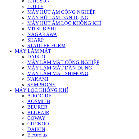
HARISON
LOTTE
MÁY HÚT ẨM CÔNG NGHIỆP
MÁY HÚT ẨM DÂN DỤNG
MÁY HÚT ẨM LỌC KHÔNG KHÍ
MITSUBISHI
NAGAKAWA
SHARP
STADLER FORM
MÁY LÀM MÁT
DAIKIO
MÁY LÀM MÁT CÔNG NGHIỆP
MÁY LÀM MÁT DÂN DỤNG
MÁY LÀM MÁT SHIMONO
NAKAMI
SYMPHONY
MÁY LỌC KHÔNG KHÍ
AIROCIDE
AOSMITH
BEURER
BLUEAIR
COWAY
CUCKOO
DAIKIN
Electrolux