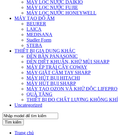
MÁY LỌC NƯỚC DAIKIO
MÁY LỌC NƯỚC FUJIE
MÁY LỌC NƯỚC HONEYWELL
MÁY TẠO ĐỘ ẨM
BEURER
LAICA
MEDISANA
Stadler Form
STEBA
THIẾT BỊ GIA DỤNG KHÁC
ĐÈN BÀN PANASONIC
ĐÈN DIỆT KHUẨN, KHỬ MÙI SHARP
MÁY ÉP TRÁI CÂY COWAY
MÁY GIẶT CẦM TAY SHARP
MÁY HÚT BỤI HITACHI
MÁY HÚT BỤI SHARP
MÁY TẠO OZON VÀ KHỬ ĐỘC LIFEPRO
QUÀ TẶNG
THIẾT BỊ ĐO CHẤT LƯỢNG KHÔNG KHÍ
Uncategorized
Tìm kiếm
Trang chủ