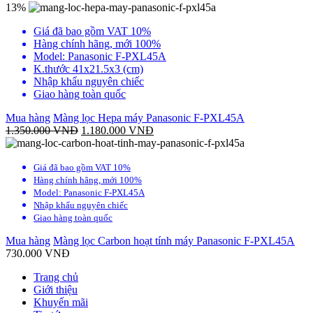
13%
Giá đã bao gồm VAT 10%
Hàng chính hãng, mới 100%
Model: Panasonic F-PXL45A
K.thước
41x21.5x3 (cm)
Nhập khẩu nguyên chiếc
Giao hàng toàn quốc
Mua hàng
Màng lọc Hepa máy Panasonic F-PXL45A
1.350.000
VNĐ
1.180.000
VNĐ
Giá đã bao gồm VAT 10%
Hàng chính hãng, mới 100%
Model: Panasonic F-PXL45A
Nhập khẩu nguyên chiếc
Giao hàng toàn quốc
Mua hàng
Màng lọc Carbon hoạt tính máy Panasonic F-PXL45A
730.000
VNĐ
Trang chủ
Giới thiệu
Khuyến mãi