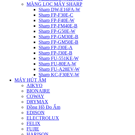
MÀNG LỌC MÁY SHARP
Sharp DW-E16FA-W
Sharp FP-F30E-C
Sharp FP-F40E-W
Sharp FP-FM40E-B
Sharp FP-G50E-W
Sharp FP-GM30E-B
Sharp FP-GM50E-B
Sharp FP-J30E-A
Sharp FP-J30E-B
Sharp FU-551KE-W
Sharp FU-80EA-W
Sharp FU-A28EV-W
Sharp KC-F30EV-W
MÁY HÚT ẨM
AIKYO
BIONAIRE
COWAY
DRYMAX
Đồng Hồ Đo Ẩm
EDISON
ELECTROLUX
FELIX
FUJIE
HARISON