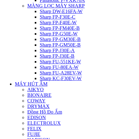
Panasonic F-VXK70A
MÀNG LỌC MÁY SHARP
Sharp DW-E16FA-W
Sharp FP-F30E-C
Sharp FP-F40E-W
Sharp FP-FM40E-B
Sharp FP-G50E-W
Sharp FP-GM30E-B
Sharp FP-GM50E-B
Sharp FP-J30E-A
Sharp FP-J30E-B
Sharp FU-551KE-W
Sharp FU-80EA-W
Sharp FU-A28EV-W
Sharp KC-F30EV-W
MÁY HÚT ẨM
AIKYO
BIONAIRE
COWAY
DRYMAX
Đồng Hồ Đo Ẩm
EDISON
ELECTROLUX
FELIX
FUJIE