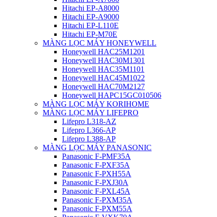
Hitachi EP-A8000
Hitachi EP-A9000
Hitachi EP-L110E
Hitachi EP-M70E
MÀNG LỌC MÁY HONEYWELL
Honeywell HAC25M1201
Honeywell HAC30M1301
Honeywell HAC35M1101
Honeywell HAC45M1022
Honeywell HAC70M2127
Honeywell HAPC15GC010506
MÀNG LỌC MÁY KORIHOME
MÀNG LỌC MÁY LIFEPRO
Lifepro L318-AZ
Lifepro L366-AP
Lifepro L388-AP
MÀNG LỌC MÁY PANASONIC
Panasonic F-PMF35A
Panasonic F-PXF35A
Panasonic F-PXH55A
Panasonic F-PXJ30A
Panasonic F-PXL45A
Panasonic F-PXM35A
Panasonic F-PXM55A