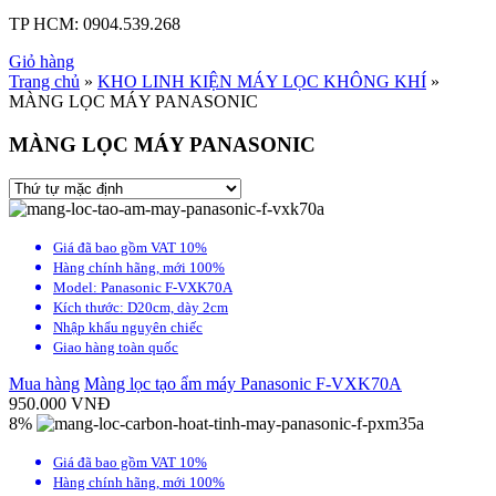
TP HCM:
0904.539.268
Giỏ hàng
Trang chủ
»
KHO LINH KIỆN MÁY LỌC KHÔNG KHÍ
»
MÀNG LỌC MÁY PANASONIC
MÀNG LỌC MÁY PANASONIC
Giá đã bao gồm VAT 10%
Hàng chính hãng, mới 100%
Model: Panasonic F-VXK70A
Kích thước: D20cm, dày 2cm
Nhập khẩu nguyên chiếc
Giao hàng toàn quốc
Mua hàng
Màng lọc tạo ẩm máy Panasonic F-VXK70A
950.000
VNĐ
8%
Giá đã bao gồm VAT 10%
Hàng chính hãng, mới 100%