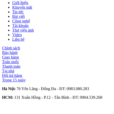
Giới thiệu
Khuyến mãi
Tin tức
Bài viết
Công nghệ
Tài khoản
Thư viện ảnh
Video
Liên hệ
Chính sách
Bảo hành
Giao hàng
Toàn quốc
Thanh toán
Tại nhà
Đổi trả hàng
Trong 15 ngày
Hà Nội:
76 Yên Lãng - Đống Đa - ĐT:
0983.080.283
HCM:
131 Xuân Hồng - P.12 - Tân Bình - ĐT:
0904.539.268