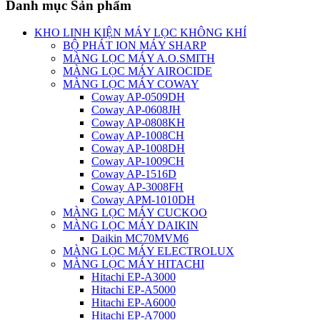
Danh mục Sản phẩm
KHO LINH KIỆN MÁY LỌC KHÔNG KHÍ
BỘ PHÁT ION MÁY SHARP
MÀNG LỌC MÁY A.O.SMITH
MÀNG LỌC MÁY AIROCIDE
MÀNG LỌC MÁY COWAY
Coway AP-0509DH
Coway AP-0608JH
Coway AP-0808KH
Coway AP-1008CH
Coway AP-1008DH
Coway AP-1009CH
Coway AP-1516D
Coway AP-3008FH
Coway APM-1010DH
MÀNG LỌC MÁY CUCKOO
MÀNG LỌC MÁY DAIKIN
Daikin MC70MVM6
MÀNG LỌC MÁY ELECTROLUX
MÀNG LỌC MÁY HITACHI
Hitachi EP-A3000
Hitachi EP-A5000
Hitachi EP-A6000
Hitachi EP-A7000