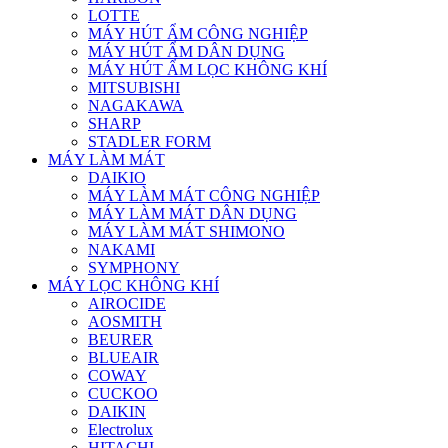
LOTTE
MÁY HÚT ẨM CÔNG NGHIỆP
MÁY HÚT ẨM DÂN DỤNG
MÁY HÚT ẨM LỌC KHÔNG KHÍ
MITSUBISHI
NAGAKAWA
SHARP
STADLER FORM
MÁY LÀM MÁT
DAIKIO
MÁY LÀM MÁT CÔNG NGHIỆP
MÁY LÀM MÁT DÂN DỤNG
MÁY LÀM MÁT SHIMONO
NAKAMI
SYMPHONY
MÁY LỌC KHÔNG KHÍ
AIROCIDE
AOSMITH
BEURER
BLUEAIR
COWAY
CUCKOO
DAIKIN
Electrolux
HITACHI