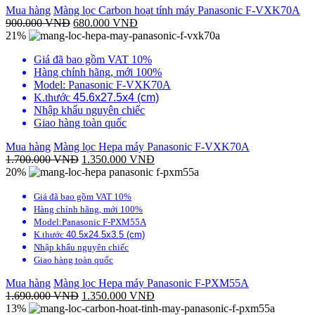
Mua hàng
Màng lọc Carbon hoạt tính máy Panasonic F-VXK70A
900.000
VNĐ
680.000
VNĐ
21%
Giá đã bao gồm VAT 10%
Hàng chính hãng, mới 100%
Model: Panasonic F-VXK70A
K.thước
45.6x27.5x4 (cm)
Nhập khẩu nguyên chiếc
Giao hàng toàn quốc
Mua hàng
Màng lọc Hepa máy Panasonic F-VXK70A
1.700.000
VNĐ
1.350.000
VNĐ
20%
Giá đã bao gồm VAT 10%
Hàng chính hãng, mới 100%
Model:Panasonic F-PXM55A
K.thước
40.5x24.5x3.5 (cm)
Nhập khẩu nguyên chiếc
Giao hàng toàn quốc
Mua hàng
Màng lọc Hepa máy Panasonic F-PXM55A
1.690.000
VNĐ
1.350.000
VNĐ
13%