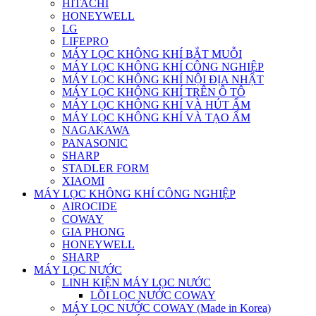
HITACHI
HONEYWELL
LG
LIFEPRO
MÁY LỌC KHÔNG KHÍ BẮT MUỖI
MÁY LỌC KHÔNG KHÍ CÔNG NGHIỆP
MÁY LỌC KHÔNG KHÍ NỘI ĐỊA NHẬT
MÁY LỌC KHÔNG KHÍ TRÊN Ô TÔ
MÁY LỌC KHÔNG KHÍ VÀ HÚT ẨM
MÁY LỌC KHÔNG KHÍ VÀ TẠO ẨM
NAGAKAWA
PANASONIC
SHARP
STADLER FORM
XIAOMI
MÁY LỌC KHÔNG KHÍ CÔNG NGHIỆP
AIROCIDE
COWAY
GIA PHONG
HONEYWELL
SHARP
MÁY LỌC NƯỚC
LINH KIỆN MÁY LỌC NƯỚC
LÕI LỌC NƯỚC COWAY
MÁY LỌC NƯỚC COWAY (Made in Korea)