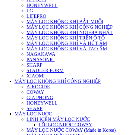
HONEYWELL
LG
LIFEPRO
MÁY LỌC KHÔNG KHÍ BẮT MUỖI
MÁY LỌC KHÔNG KHÍ CÔNG NGHIỆP
MÁY LỌC KHÔNG KHÍ NỘI ĐỊA NHẬT
MÁY LỌC KHÔNG KHÍ TRÊN Ô TÔ
MÁY LỌC KHÔNG KHÍ VÀ HÚT ẨM
MÁY LỌC KHÔNG KHÍ VÀ TẠO ẨM
NAGAKAWA
PANASONIC
SHARP
STADLER FORM
XIAOMI
MÁY LỌC KHÔNG KHÍ CÔNG NGHIỆP
AIROCIDE
COWAY
GIA PHONG
HONEYWELL
SHARP
MÁY LỌC NƯỚC
LINH KIỆN MÁY LỌC NƯỚC
LÕI LỌC NƯỚC COWAY
MÁY LỌC NƯỚC COWAY (Made in Korea)