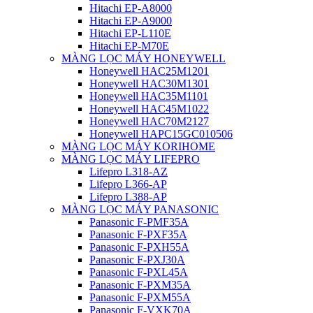
Hitachi EP-A8000
Hitachi EP-A9000
Hitachi EP-L110E
Hitachi EP-M70E
MÀNG LỌC MÁY HONEYWELL
Honeywell HAC25M1201
Honeywell HAC30M1301
Honeywell HAC35M1101
Honeywell HAC45M1022
Honeywell HAC70M2127
Honeywell HAPC15GC010506
MÀNG LỌC MÁY KORIHOME
MÀNG LỌC MÁY LIFEPRO
Lifepro L318-AZ
Lifepro L366-AP
Lifepro L388-AP
MÀNG LỌC MÁY PANASONIC
Panasonic F-PMF35A
Panasonic F-PXF35A
Panasonic F-PXH55A
Panasonic F-PXJ30A
Panasonic F-PXL45A
Panasonic F-PXM35A
Panasonic F-PXM55A
Panasonic F-VXK70A