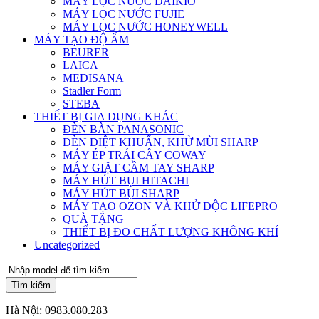
MÁY LỌC NƯỚC DAIKIO
MÁY LỌC NƯỚC FUJIE
MÁY LỌC NƯỚC HONEYWELL
MÁY TẠO ĐỘ ẨM
BEURER
LAICA
MEDISANA
Stadler Form
STEBA
THIẾT BỊ GIA DỤNG KHÁC
ĐÈN BÀN PANASONIC
ĐÈN DIỆT KHUẨN, KHỬ MÙI SHARP
MÁY ÉP TRÁI CÂY COWAY
MÁY GIẶT CẦM TAY SHARP
MÁY HÚT BỤI HITACHI
MÁY HÚT BỤI SHARP
MÁY TẠO OZON VÀ KHỬ ĐỘC LIFEPRO
QUÀ TẶNG
THIẾT BỊ ĐO CHẤT LƯỢNG KHÔNG KHÍ
Uncategorized
Tìm kiếm
Hà Nội:
0983.080.283